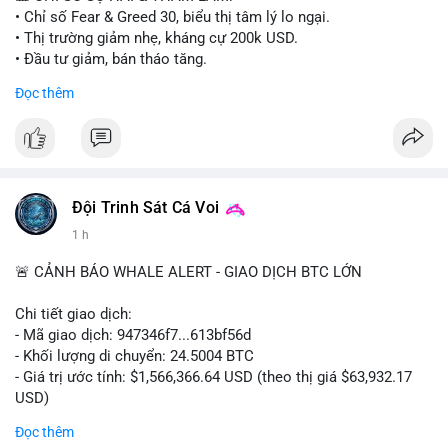
• Chỉ số Fear & Greed 30, biểu thị tâm lý lo ngại.
• Thị trường giảm nhẹ, kháng cự 200k USD.
• Đầu tư giảm, bán tháo tăng.
Đọc thêm
📈 XU HƯỚNG TÌM KIẾM & THẢO LUẬN:
• Coin: MowCat, DAPPOS, , Cash Cat, Bittensor, Pudgy
Penguins, Audiera.
• Chủ đề: Ethereum, Solana, Dogecoin, Chainlink, Tesla, UFC,
Premier League, Champions League, NFL, Microsoft, Google.
Đội Trinh Sát Cá Voi
💬 DÒNG CHẢY TIN TỨC & TRUYỀN THÔNG:
1 h
• Bitcoin bán 1,690 BTC, giảm holdings.
• Vitalik Buterin cập nhật roadmap Ethereum.
🚨 CẢNH BÁO WHALE ALERT - GIAO DỊCH BTC LỚN
• Fed Governor Kevin Warsh hoàn thành divestiture.
• Wall Street + Nvidia AI deal 500 tỷ USD.
Chi tiết giao dịch:
- Mã giao dịch: 947346f7...613bf56d
💡 NHẬN ĐỊNH & KHUYẾN NGHỊ:
- Khối lượng di chuyển: 24.5004 BTC
• Tâm lý ngắn hạn tiêu cực, thị trường có xu hướng giảm.
- Giá trị ước tính: $1,566,366.64 USD (theo thị giá $63,932.17
• Giữ cẩn thận, hạn chế mua vào.
USD)
• Theo dõi Fear & Greed, tin tức macro.
- Thời gian: 18:19:27 2026-08-10 UTC
Đọc thêm