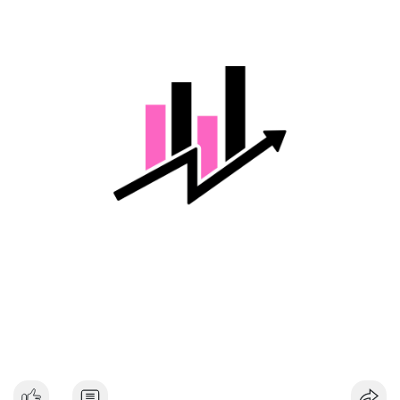
một phần hoặc tận dụng biến động để gom thêm. Dòng tiền
lớn di chuyển trong thời điểm chưa xác nhận có thể tạo tâm lý
thận trọng cho thị trường, đặc biệt nếu giao dịch được xác
nhận hướng tới sàn tập trung.
Lời khuyên cho nhà đầu tư nhỏ lẻ:
Nhà đầu tư nên theo dõi xác nhận giao dịch và dòng tiền tiếp
theo từ ví này. Tránh hành động theo cảm tính, ưu tiên quản trị
rủi ro và không sử dụng đòn bẩy quá mức trong giai đoạn biến
động.
#128dot95btc
#8triệuusd
#chuyenvilanh
#aplucban
#btcmempool