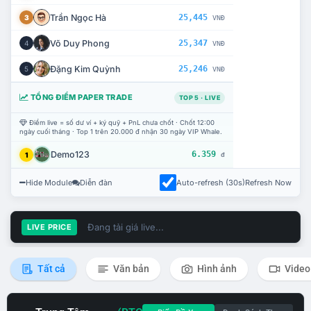
Trần Ngọc Hà
25,445
3
VNĐ
Võ Duy Phong
25,347
4
VNĐ
Đặng Kim Quỳnh
25,246
5
VNĐ
TỔNG ĐIỂM PAPER TRADE
TOP 5 · LIVE
Điểm live = số dư ví + ký quỹ + PnL chưa chốt · Chốt 12:00
ngày cuối tháng · Top 1 trên 20.000 đ nhận 30 ngày VIP Whale.
Demo123
6.359
1
đ
Hide Module
Diễn đàn
Auto-refresh (30s)
Refresh Now
Đang tải giá live...
LIVE PRICE
Tất cả
Văn bản
Hình ảnh
Video