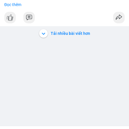
#binancesquare
#cryptonews
#btc
Đọc thêm
$btc
#vlikevn
#titanbot
Tải nhiều bài viết hơn
📰 Nguồn: Cointelegraph