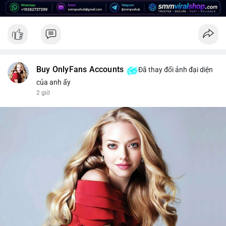
để bảo vệ danh mục trước biến động giá có thể xảy ra.
#2459btc
#157trieuusd
#cavoichuyentien
#phanphoisangiaodich
#btcmempool
Buy OnlyFans Accounts
Đã thay đổi ảnh đại diện
của anh ấy
2 giờ