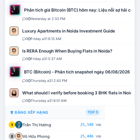
Phân tích giá Bitcoin (BTC) hôm nay: Liệu nỗi sợ hãi có mở 
0
Yesterday at 2:33 PM
Luxury Apartments in Noida Investment Guide
0
Friday a31 6:13 AM
Is RERA Enough When Buying Flats in Noida?
0
Friday a31 5:37 AM
BTC (Bitcoin) - Phân tích snapshot ngày 06/08/2026
0
Thursday a31 2:43 PM
What should I verify before booking 3 BHK flats in Noida?
0
Thursday a31 8:01 AM
BẢNG XẾP HẠNG
TOP 5
Trần Thị Hương
25,548
1
VNĐ
Võ Hữu Phong
25,446
2
VNĐ