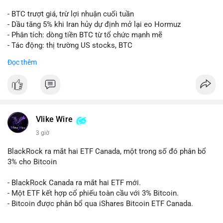
- BTC trượt giá, trừ lợi nhuận cuối tuần
- Dầu tăng 5% khi Iran hủy dự định mở lại eo Hormuz
- Phân tích: dòng tiền BTC từ tổ chức mạnh mẽ
- Tác động: thị trường US stocks, BTC
Đọc thêm
#binancesquare
#cryptonews
#btc
$btc
#vlikevn
#titanbot
Vlike Wire
📰 Nguồn: Cointelegraph
3 giờ
BlackRock ra mắt hai ETF Canada, một trong số đó phân bổ
3% cho Bitcoin
- BlackRock Canada ra mắt hai ETF mới.
- Một ETF kết hợp cổ phiếu toàn cầu với 3% Bitcoin.
- Bitcoin được phân bổ qua iShares Bitcoin ETF Canada.