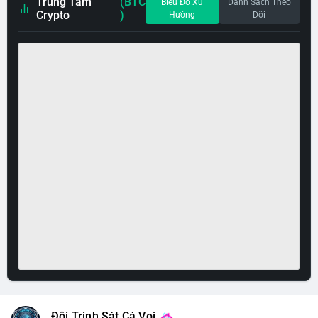
Trung Tâm
(BTC
Biểu Đồ Xu
Danh Sách Theo
Crypto
)
Hướng
Dõi
Đội Trinh Sát Cá Voi