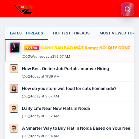
LATEST THREADS
HOTTEST THREADS
MOST VIEWED THRE
CẢNH BÁO BẢO MẬT &amp; NỘI QUY CỘNG ĐỒNG
VÀNG
0
Wednesday a31 6:07 AM
How Best Online Job Portals Improve Hiring
0
Today at 11:39 AM
How do you store wet food for cats homemade?
0
Today at 9:07 AM
Daily Life Near New Flats in Noida
0
Today at 5:52 AM
A Smarter Way to Buy Flat in Noida Based on Your Needs
0
Today at 5:04 AM