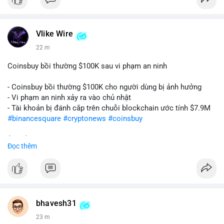
Vlike Wire
22 m
Coinsbuy bồi thường $100K sau vi phạm an ninh
- Coinsbuy bồi thường $100K cho người dùng bị ảnh hưởng
- Vi phạm an ninh xảy ra vào chủ nhật
- Tài khoản bị đánh cắp trên chuỗi blockchain ước tính $7.9M
#binancesquare
#cryptonews
#coinsbuy
$btc $eth
Đọc thêm
#vlikevn
#titanbot
📰 Nguồn: Cointelegraph
bhavesh31
23 m