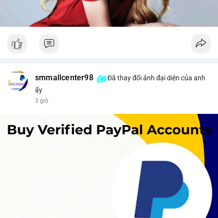
smmallcenter98
Đã thay đổi ảnh đại diện của anh
ấy
3 giờ