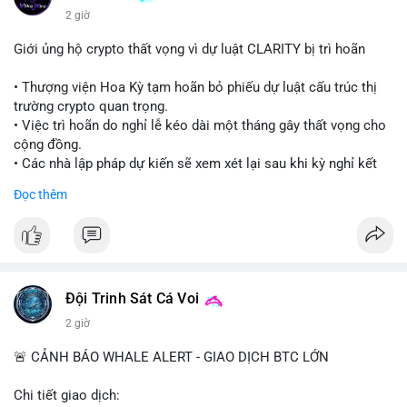
2 giờ
Giới ủng hộ crypto thất vọng vì dự luật CLARITY bị trì hoãn
• Thượng viện Hoa Kỳ tạm hoãn bỏ phiếu dự luật cấu trúc thị
trường crypto quan trọng.
• Việc trì hoãn do nghỉ lễ kéo dài một tháng gây thất vọng cho
cộng đồng.
• Các nhà lập pháp dự kiến sẽ xem xét lại sau khi kỳ nghỉ kết
thúc.
Đọc thêm
#binancesquare
#cryptonews
#clarityact
#uspolitics
$btc $eth
#vlikevn
#titanbot
Đội Trinh Sát Cá Voi
2 giờ
📰 Nguồn: Cointelegraph
🚨 CẢNH BÁO WHALE ALERT - GIAO DỊCH BTC LỚN
Chi tiết giao dịch: