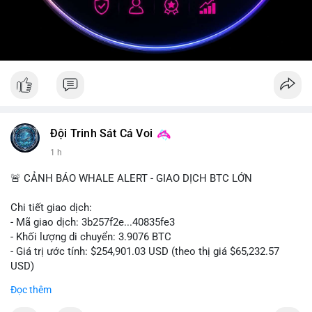
Đội Trinh Sát Cá Voi
1 h
🚨 CẢNH BÁO WHALE ALERT - GIAO DỊCH BTC LỚN
Chi tiết giao dịch:
- Mã giao dịch: 3b257f2e...40835fe3
- Khối lượng di chuyển: 3.9076 BTC
- Giá trị ước tính: $254,901.03 USD (theo thị giá $65,232.57
USD)
- Thời gian: 16:19:51 2026-08-09 UTC
Đọc thêm
Nhận định phân tích: Khối lượng 3.9076 BTC (tương đương gần