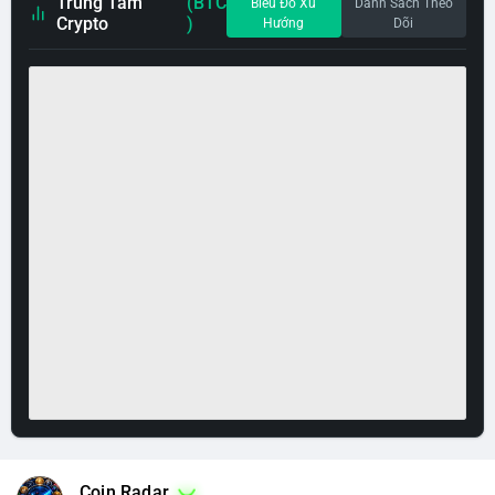
Trung Tâm
(BTC
Biểu Đồ Xu
Danh Sách Theo
Crypto
)
Hướng
Dõi
Coin Radar