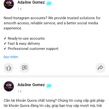
Adaline Gomez
#shopify
#shopifypayment
#ecommerce
#onlinebusiness
1 h
#sellssmm
Need Instagram accounts? We provide trusted solutions for
smooth access, reliable service, and a better social media
experience.
✔ Ready-to-use accounts
✔ Fast & easy delivery
✔ Professional customer support
Đọc thêm
Get started today! Contact us for more details.
📱 WhatsApp: +1 (681) 549-2683
💬 Telegram: @SellsSMM
#instagram
#instagramaccount
#socialmedia
Adaline Gomez
#digitalsolutions
#sellssmm
1 h
Cần tài khoản Quora chất lượng? Chúng tôi cung cấp giải pháp
tài khoản Quora đáng tin cậy, giúp bạn truy cập mượt mà, trải