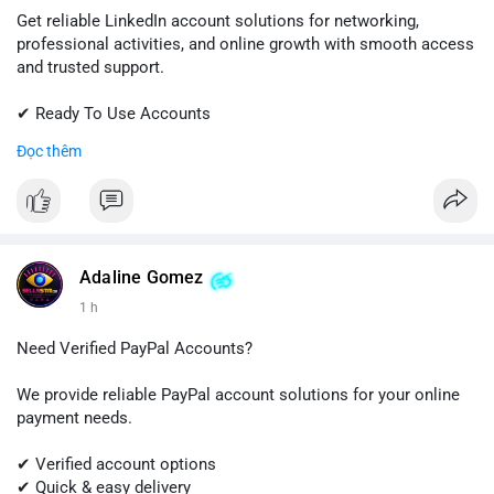
Get reliable LinkedIn account solutions for networking,
professional activities, and online growth with smooth access
and trusted support.
✔ Ready To Use Accounts
✔ Fast & Easy Delivery
Đọc thêm
✔ Professional Customer Support
📱 WhatsApp: +1 (681) 549-2683
💬 Telegram: @SellsSMM
#linkedin
#linkedinaccount
#professionalnetwork
Adaline Gomez
#digitalsolutions
#sellssmm
1 h
Need Verified PayPal Accounts?
We provide reliable PayPal account solutions for your online
payment needs.
✔ Verified account options
✔ Quick & easy delivery