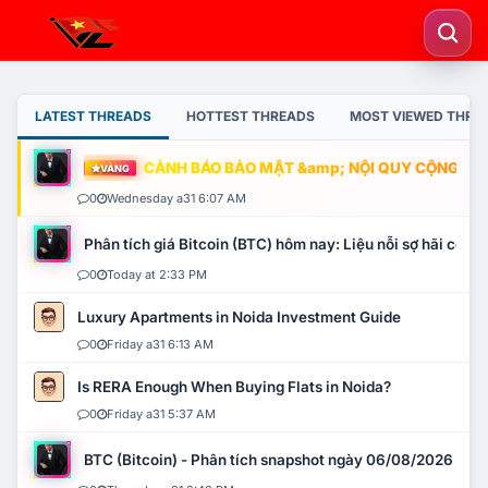
LATEST THREADS
HOTTEST THREADS
MOST VIEWED THRE
CẢNH BÁO BẢO MẬT &amp; NỘI QUY CỘNG ĐỒNG
VÀNG
0
Wednesday a31 6:07 AM
Phân tích giá Bitcoin (BTC) hôm nay: Liệu nỗi sợ hãi có mở 
0
Today at 2:33 PM
Luxury Apartments in Noida Investment Guide
0
Friday a31 6:13 AM
Is RERA Enough When Buying Flats in Noida?
0
Friday a31 5:37 AM
BTC (Bitcoin) - Phân tích snapshot ngày 06/08/2026