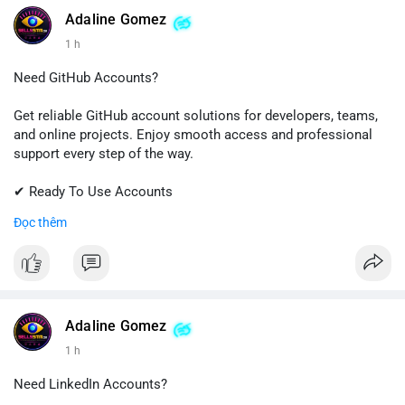
Adaline Gomez
1 h
Need GitHub Accounts?
Get reliable GitHub account solutions for developers, teams,
and online projects. Enjoy smooth access and professional
support every step of the way.
✔ Ready To Use Accounts
✔ Quick & Easy Delivery
Đọc thêm
✔ Trusted Customer Support
Contact us now to get started!
📱 WhatsApp: +1 (681) 549-2683
💬 Telegram: @SellsSMM
Adaline Gomez
1 h
#github
#githubaccount
#developers
#techsolutions
#sellssmm
Need LinkedIn Accounts?