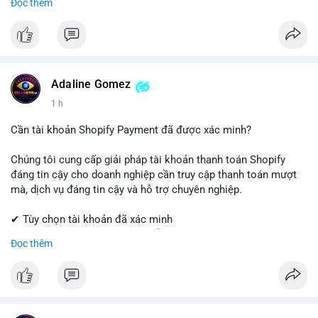
Đọc thêm
Coinbase, cân nhắc hạ tỷ trọng đòn bẩy và chốt lời một phần.
✔ Professional Customer Support
Tránh hành động theo cảm xúc, hãy đặt lệnh cắt lỗ chặt chẽ và
chờ xác nhận xu hướng từ khối lượng giao dịch trước khi vào
📱 WhatsApp: +1 (681) 549-2683
lệnh mới.
💬 Telegram: @SellsSMM
#1077btc
#70trieuusd
#vilanh
#aplucban
#btcmempool
#telegram
#telegramaccount
#socialmedia
#digitalsolutions
Adaline Gomez
#sellssmm
1 h
Cần tài khoản Shopify Payment đã được xác minh?
Chúng tôi cung cấp giải pháp tài khoản thanh toán Shopify
đáng tin cậy cho doanh nghiệp cần truy cập thanh toán mượt
mà, dịch vụ đáng tin cậy và hỗ trợ chuyên nghiệp.
✔ Tùy chọn tài khoản đã xác minh
✔ Giao hàng nhanh chóng và dễ dàng
Đọc thêm
✔ Hỗ trợ khách hàng đáng tin cậy
Liên hệ ngay:
📱 WhatsApp: +1 (681) 549-2683
💬 Telegram: @SellsSMM