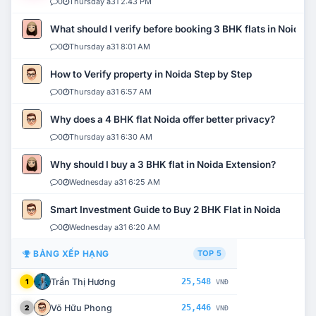
0
Thursday a31 2:43 PM
What should I verify before booking 3 BHK flats in Noida?
0
Thursday a31 8:01 AM
How to Verify property in Noida Step by Step
0
Thursday a31 6:57 AM
Why does a 4 BHK flat Noida offer better privacy?
0
Thursday a31 6:30 AM
Why should I buy a 3 BHK flat in Noida Extension?
0
Wednesday a31 6:25 AM
Smart Investment Guide to Buy 2 BHK Flat in Noida
0
Wednesday a31 6:20 AM
BẢNG XẾP HẠNG
TOP 5
Trần Thị Hương
25,548
1
VNĐ
Võ Hữu Phong
25,446
2
VNĐ