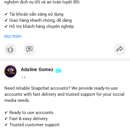
nghiệm dịch vụ tốt và an toàn tuyệt đối.
✔ Tài khoản sẵn sàng sử dụng
✔ Giao hàng nhanh chóng, dễ dàng
✔ Hỗ trợ khách hàng chuyên nghiệp
Đọc thêm
Liên hệ ngay để được tư vấn và đặt hàng:
📱 WhatsApp: +1 (681) 549-2683
💬 Telegram: @SellsSMM
#quora
#quoraaccount
#socialmediatools
#digitalsolutions
#sellssmm
Adaline Gomez
1 h
Need reliable Snapchat accounts? We provide ready-to-use
accounts with fast delivery and trusted support for your social
media needs.
✔ Ready to use accounts
✔ Fast & easy delivery
✔ Trusted customer support