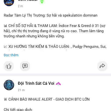
2 m
Radar Tâm Lý Thị Trường: Sợ hãi và spekulatión dominan
📊 CHỈ SỐ SỢ HÃI & THAM LAM: Índice Fear & Greed ở 31 (sợ
hãi), chỉ thị thị trường đang ở vùng rủi ro cao. Tham lâm tăng
trưởng nhanh nhưng không bền vững.
📈 XU HƯỚNG TÌM KIẾM & THẢO LUẬN: , Pudgy Penguins, Sui,
và $SAGA dẫn đầu. Chủ đề như "long $SAGA", "short SPCX"
Đọc thêm
hấp dẫn. BTC vẫn là điểm nhấn nhưng ít được thảo luận so với
token mới.
💬 DÒNG CHẢY TIN TỨC & TRUYỀN THÔNG: Người dùng nhấn
mạnh "đã ngồi ăn ở khách sạn 5*" (rủi ro cao), "SAGA có thể
tăng x10", và "BICO về bờ 2-2-2026". Bàn tán nhiều về thời gian
Đội Trinh Sát Cá Voi
cầm tài sản.
21 m
💡 NHẬN ĐỊNH & KHUYẾN NGHỊ: Thị trường đang trong giai
🚨 CẢNH BÁO WHALE ALERT - GIAO DỊCH BTC LỚN
đoạn "dot-com shakeout" với nhiều dự án ngừng hoạt động.
Tâm lý ngắn hạn biến động mạnh do sự kết hợp giữa sợ hãi và
Chi tiết giao dịch: