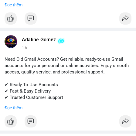
Đọc thêm
📱 WhatsApp: +1 (681) 549-2683
💬 Telegram: @SellsSMM
#snapchat
#snapchataccount
#buysnapchataccounts
#socialmediamarketing
#digitalsolutions
#sellssmm
Adaline Gomez
1 h
Need Old Gmail Accounts? Get reliable, ready-to-use Gmail
accounts for your personal or online activities. Enjoy smooth
access, quality service, and professional support.
✔ Ready To Use Accounts
✔ Fast & Easy Delivery
✔ Trusted Customer Support
Đọc thêm
📱 WhatsApp: +1 (681) 549-2683
💬 Telegram: @SellsSMM
#gmail
#googleaccount
#emailsolutions
#digitalservices
#sellssmm