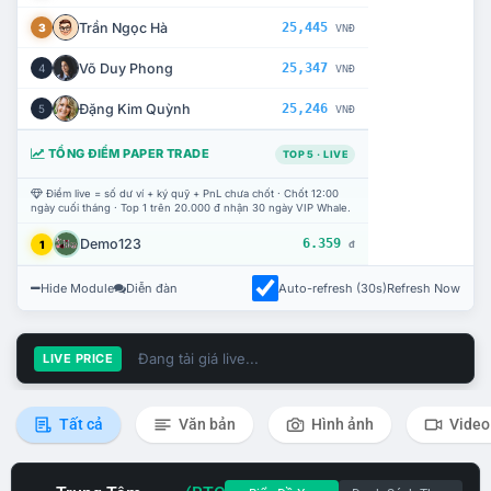
Trần Ngọc Hà
25,445
3
VNĐ
Võ Duy Phong
25,347
4
VNĐ
Đặng Kim Quỳnh
25,246
5
VNĐ
TỔNG ĐIỂM PAPER TRADE
TOP 5 · LIVE
Điểm live = số dư ví + ký quỹ + PnL chưa chốt · Chốt 12:00
ngày cuối tháng · Top 1 trên 20.000 đ nhận 30 ngày VIP Whale.
Demo123
6.359
1
đ
Hide Module
Diễn đàn
Auto-refresh (30s)
Refresh Now
Đang tải giá live...
LIVE PRICE
Tất cả
Văn bản
Hình ảnh
Video