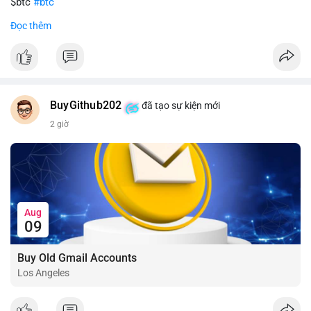
$btc
#btc
Đọc thêm
#vlikevn
#titanbot
📰 Nguồn: CoinDesk
BuyGithub202
đã tạo sự kiện mới
2 giờ
Aug
09
Buy Old Gmail Accounts
Los Angeles