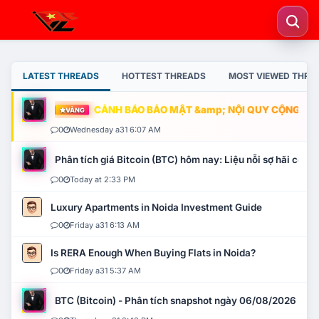
LATEST THREADS
HOTTEST THREADS
MOST VIEWED THRE
CẢNH BÁO BẢO MẬT &amp; NỘI QUY CỘNG ĐỒNG
VÀNG
0
Wednesday a31 6:07 AM
Phân tích giá Bitcoin (BTC) hôm nay: Liệu nỗi sợ hãi có mở 
0
Today at 2:33 PM
Luxury Apartments in Noida Investment Guide
0
Friday a31 6:13 AM
Is RERA Enough When Buying Flats in Noida?
0
Friday a31 5:37 AM
BTC (Bitcoin) - Phân tích snapshot ngày 06/08/2026