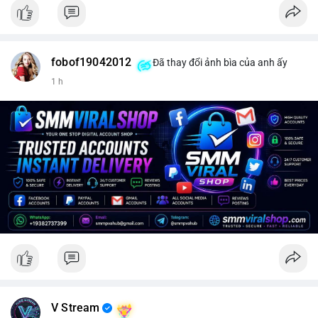
fobof19042012
Đã thay đổi ảnh bìa của anh ấy
1 h
V Stream