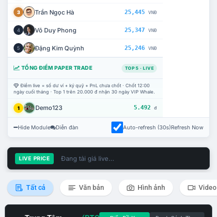
Trần Ngọc Hà
25,445
3
VNĐ
Võ Duy Phong
25,347
4
VNĐ
Đặng Kim Quỳnh
25,246
5
VNĐ
TỔNG ĐIỂM PAPER TRADE
TOP 5 · LIVE
Điểm live = số dư ví + ký quỹ + PnL chưa chốt · Chốt 12:00
ngày cuối tháng · Top 1 trên 20.000 đ nhận 30 ngày VIP Whale.
Demo123
5.492
1
đ
Hide Module
Diễn đàn
Auto-refresh (30s)
Refresh Now
Đang tải giá live...
LIVE PRICE
Tất cả
Văn bản
Hình ảnh
Video