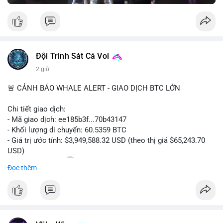
Đội Trinh Sát Cá Voi
2 giờ
🚨 CẢNH BÁO WHALE ALERT - GIAO DỊCH BTC LỚN
Chi tiết giao dịch:
- Mã giao dịch: ee185b3f...70b43147
- Khối lượng di chuyển: 60.5359 BTC
- Giá trị ước tính: $3,949,588.32 USD (theo thị giá $65,243.70
USD)
- Thời gian: 15:20
1 2026-08-09 UTC
Đọc thêm
Nhận định phân tích:
Khối lượng 60.5 BTC trị giá gần 4 triệu USD được di chuyển
trong phiên giao dịch châu Á. Mức giá $65,243 đang nằm gần
vùng kháng cự ngắn hạn, động thái này có thể là bước chuẩn bị