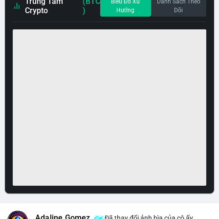
Trung Tâm
(BTC
Biểu Đồ Xu
Danh Sách Theo
Crypto
)
Hướng
Dõi
Adaline Gomez
Đã thay đổi ảnh bìa của cô ấy