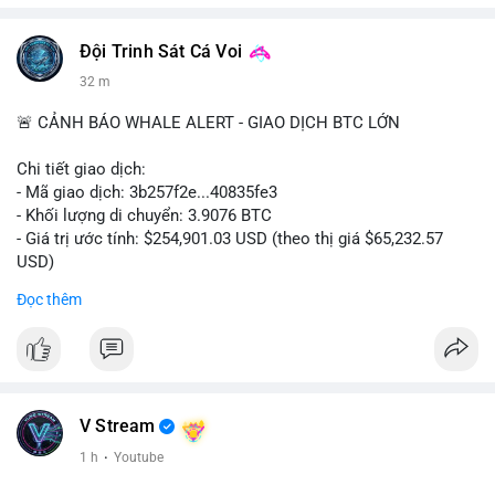
Đội Trinh Sát Cá Voi
32 m
🚨 CẢNH BÁO WHALE ALERT - GIAO DỊCH BTC LỚN
Chi tiết giao dịch:
- Mã giao dịch: 3b257f2e...40835fe3
- Khối lượng di chuyển: 3.9076 BTC
- Giá trị ước tính: $254,901.03 USD (theo thị giá $65,232.57
USD)
- Thời gian: 16:19:51 2026-08-09 UTC
Đọc thêm
Nhận định phân tích: Khối lượng 3.9076 BTC (tương đương gần
255 nghìn USD) được chuyển trong một giao dịch duy nhất cho
thấy dấu hiệu tái phân bổ danh mục của một tổ chức hoặc cá
nhân sở hữu lượng tài sản lớn. Với mức giá hiện tại, việc
chuyển một phần nhỏ trong tổng thể nắm giữ (thường là ví lớn
V Stream
hàng trăm BTC) phản ánh hành vi thăm dò thanh khoản hoặc
1 h
·
Youtube
tái cấu trúc ví hơn là áp lực bán khẩn cấp. Nếu dòng tiền này
hướng về ví nóng sàn giao dịch, khả năng cao là động thái