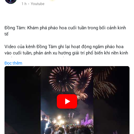
1 h
·
Youtube
Đồng Tâm: Khám phá pháo hoa cuối tuần trong bối cảnh kinh
tế
Video của kênh Đồng Tâm ghi lại hoạt động ngắm pháo hoa
vào cuối tuần, phản ánh xu hướng giải trí phổ biến khi nền kinh
tế ổn định. Sự kiện này có thể cho thấy người tiêu dùng ưu tiên
Đọc thêm
trải nghiệm hơn là đầu tư vào tài sản vật chất. Trong bối cảnh
lãi suất ổn định và thị trường crypto ổn định, hoạt động giải trí
như vậy thường tăng trưởng khi người dân có khả năng chi
tiêu. Tuy nhiên, sự ưu tiên giải trí có thể ảnh hưởng đến tỷ lệ
tiết kiệm hoặc đầu tư vào crypto nếu người tiêu dùng chuyển
hướng ngân sách.
🎥 Xem video trực tiếp tại:
Nguồn: Đồng Tâm