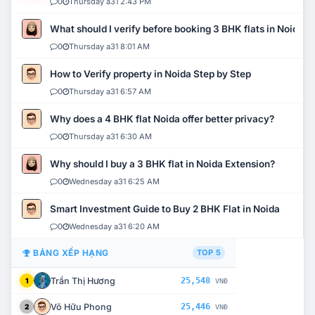
0
Thursday a31 2:43 PM
What should I verify before booking 3 BHK flats in Noida?
0
Thursday a31 8:01 AM
How to Verify property in Noida Step by Step
0
Thursday a31 6:57 AM
Why does a 4 BHK flat Noida offer better privacy?
0
Thursday a31 6:30 AM
Why should I buy a 3 BHK flat in Noida Extension?
0
Wednesday a31 6:25 AM
Smart Investment Guide to Buy 2 BHK Flat in Noida
0
Wednesday a31 6:20 AM
BẢNG XẾP HẠNG
TOP 5
Trần Thị Hương
25,548
1
VNĐ
Võ Hữu Phong
25,446
2
VNĐ