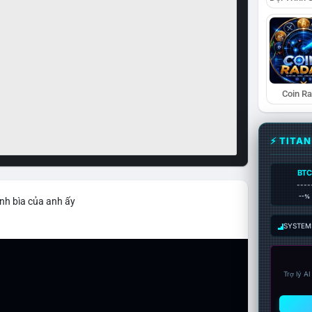
Coin R
⚡ TITA
BTC
----
--%
nh bìa của anh ấy
SYSTEM:
Trợ lý A