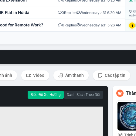
ida Extension?
0
Replies
Wednesday a31 6:25 AM
T
Đi
K Flat in Noida
0
Replies
Wednesday a31 6:20 AM
ngày
 Good for Remote Work?
0
Replies
Wednesday a31 5:26 AM
1
nh ảnh
Video
Âm thanh
Các tập tin
Thàn
Biểu Đồ Xu Hướng
Danh Sách Theo Dõi