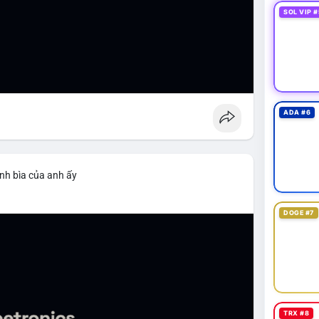
SOL VIP #
ADA #6
nh bìa của anh ấy
DOGE #7
TRX #8