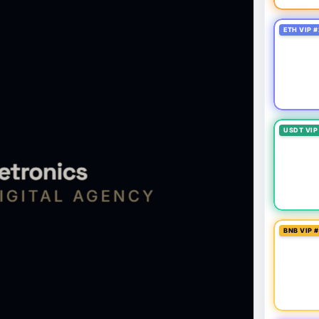
ETH VIP #
USDT VIP
BNB VIP 