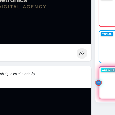
TON #9
OPTIMUS 
nh đại diện của anh ấy