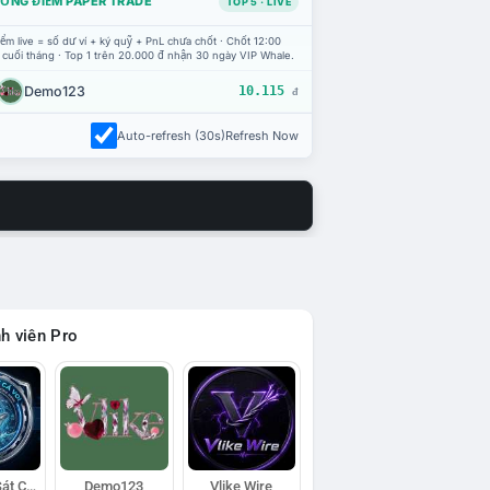
ỔNG ĐIỂM PAPER TRADE
TOP 5 · LIVE
ểm live = số dư ví + ký quỹ + PnL chưa chốt · Chốt 12:00
 cuối tháng · Top 1 trên 20.000 đ nhận 30 ngày VIP Whale.
Demo123
10.115
đ
Auto-refresh (30s)
Refresh Now
h viên Pro
Đội Trinh Sát Cá Voi
Demo123
Vlike Wire