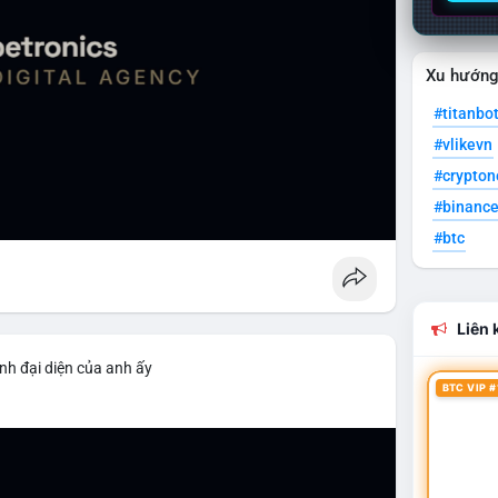
Xu hướn
#titanbo
#vlikevn
#crypto
#binanc
#btc
Liên k
nh đại diện của anh ấy
BTC VIP #