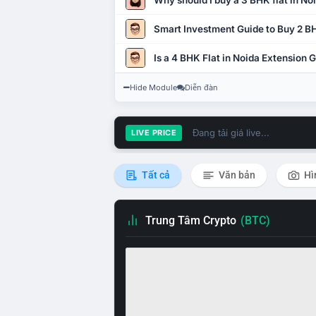
Why should I buy a 3 BHK flat in No
Smart Investment Guide to Buy 2 BH
Is a 4 BHK Flat in Noida Extension
Hide Module
Diễn đàn
Đang tải giá live...
LIVE PRICE
Tất cả
Văn bản
Hì
Trung Tâm Crypto
(BTC)