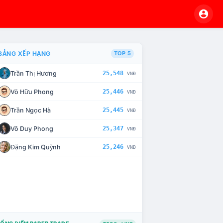
BẢNG XẾP HẠNG
TOP 5
Trần Thị Hương
25,548
VNĐ
VÀ CHẾ TÀI XỬ LÝ VI PHẠM
Võ Hữu Phong
25,446
VNĐ
Trần Ngọc Hà
25,445
VNĐ
Võ Duy Phong
25,347
VNĐ
Đặng Kim Quỳnh
25,246
VNĐ