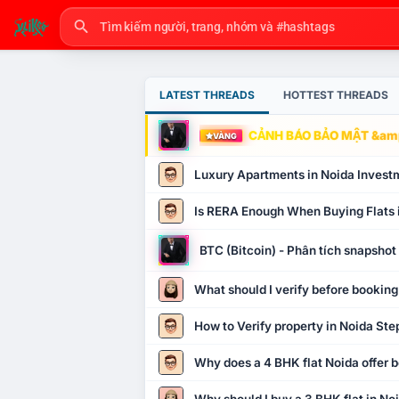
LATEST THREADS
HOTTEST THREADS
CẢNH BÁO BẢO MẬT &amp
VÀNG
Luxury Apartments in Noida Invest
Is RERA Enough When Buying Flats 
BTC (Bitcoin) - Phân tích snapsho
What should I verify before booking
How to Verify property in Noida Ste
Why does a 4 BHK flat Noida offer b