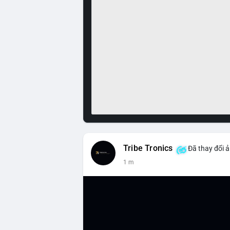
Tribe Tronics
Đã thay đổi ả
1 m