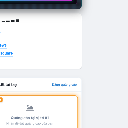
g ▁ ▂ ▃ ▄
t
news
esquare
ết tài trợ
Đăng quảng cáo
1
Quảng cáo tại vị trí #1
Nhấn để đặt quảng cáo của bạn