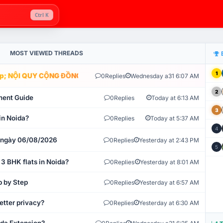
Ctrl K
MOST VIEWED THREADS
1
; NỘI QUY CỘNG ĐỒNG VLIKE.VN: HỆ THỐNG GIÁM SÁT TỰ ĐỘNG 
0
Replies
Wednesday a31 6:07 AM
2
ment Guide
0
Replies
Today at 6:13 AM
3
in Noida?
0
Replies
Today at 5:37 AM
4
t ngày 06/08/2026
0
Replies
Yesterday at 2:43 PM
5
 3 BHK flats in Noida?
0
Replies
Yesterday at 8:01 AM
p by Step
0
Replies
Yesterday at 6:57 AM
etter privacy?
0
Replies
Yesterday at 6:30 AM