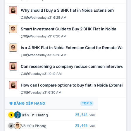
Why should I buy a 3 BHK flat in Noida Extension?
0
Wednesday a31 6:25 AM
Smart Investment Guide to Buy 2 BHK Flat in Noida
0
Wednesday a31 6:20 AM
Is a 4 BHK Flat in Noida Extension Good for Remote Work?
0
Wednesday a31 5:26 AM
Can researching a company reduce common interview mi
0
Tuesday a31 10:12 AM
How can I compare options to buy flat in Noida Extension?
0
Tuesday a31 6:30 AM
BẢNG XẾP HẠNG
TOP 5
Trần Thị Hương
25,548
1
VNĐ
Võ Hữu Phong
25,446
2
VNĐ