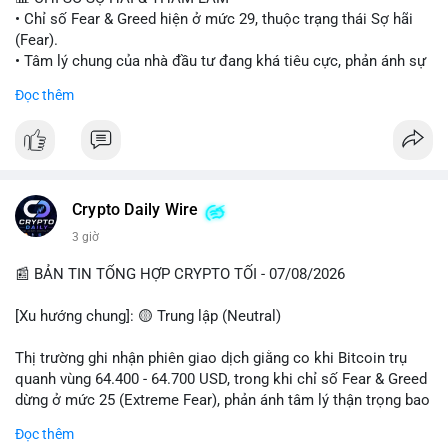
• Chỉ số Fear & Greed hiện ở mức 29, thuộc trạng thái Sợ hãi
#vlikevn
#titanbot
(Fear).
• Tâm lý chung của nhà đầu tư đang khá tiêu cực, phản ánh sự
📰 Nguồn: Cointelegraph
thận trọng cao độ trước các biến động thị trường.
Đọc thêm
📈 XU HƯỚNG TÌM KIẾM & THẢO LUẬN
• CoinGecko Trending: Plume (PLUME), Cash Cat (CASHCAT),
Biconomy (BICO), Hashflow (HFT), Ondo (ONDO), StonkBroker
(STONKBROKER), (PUMP).
• LunarCrush Trending: Ethereum, Solana, Dogecoin, Polkadot,
Crypto Daily Wire
Chainlink.
3 giờ
• Google Trends Việt Nam: Các chủ đề về bóng đá (Man Utd,
Viettel) và các từ khóa đời sống khác đang chiếm ưu thế.
📰 BẢN TIN TỔNG HỢP CRYPTO TỐI - 07/08/2026
💬 DÒNG CHẢY TIN TỨC & TRUYỀN THÔNG
[Xu hướng chung]: 🟡 Trung lập (Neutral)
• Tin tức pháp lý: Tòa phúc thẩm Hoa Kỳ giữ nguyên bản án 25
năm tù đối với Sam Bankman-Fried (FTX).
Thị trường ghi nhận phiên giao dịch giằng co khi Bitcoin trụ
• Tin tức vĩ mô: Cảnh báo về tình trạng stagflation (lạm phát
quanh vùng 64.400 - 64.700 USD, trong khi chỉ số Fear & Greed
đình trệ) từ dữ liệu PMI của Mỹ; thu nhập của người Mỹ đang
dừng ở mức 25 (Extreme Fear), phản ánh tâm lý thận trọng bao
chịu áp lực lớn.
trùm giới đầu tư.
Đọc thêm
• Tin tức Binance: Binance chuẩn bị nâng cấp dịch vụ giao dịch