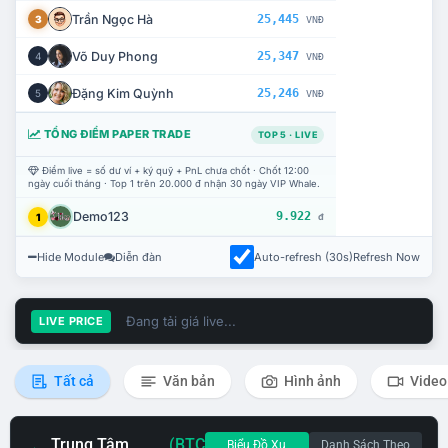
Trần Ngọc Hà
25,445
3
VNĐ
Võ Duy Phong
25,347
4
VNĐ
Đặng Kim Quỳnh
25,246
5
VNĐ
TỔNG ĐIỂM PAPER TRADE
TOP 5 · LIVE
Điểm live = số dư ví + ký quỹ + PnL chưa chốt · Chốt 12:00
ngày cuối tháng · Top 1 trên 20.000 đ nhận 30 ngày VIP Whale.
Demo123
9.922
1
đ
Hide Module
Diễn đàn
Auto-refresh (30s)
Refresh Now
Đang tải giá live...
LIVE PRICE
Tất cả
Văn bản
Hình ảnh
Video
Trung Tâm
(BTC
Biểu Đồ Xu
Danh Sách Theo