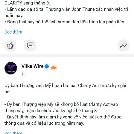
CLARITY sang tháng 9.
• Lãnh đạo đa số tại Thượng viện John Thune xác nhận việc trì
hoãn này.
• Động thái này có thể ảnh hưởng đến tiến trình lập pháp liên
quan đến khung pháp lý tiền điện tử tại Mỹ.
Đọc thêm
$btc $eth
#vlikevn
#titanbot
📰 Nguồn: Cointelegraph
Vlike Wire
1 h
Ủy ban Thượng viện Mỹ hoãn bỏ luật Clarity Act trước kỳ nghỉ
hè
- Ủy ban Thượng viện Mỹ sẽ không bỏ luật Clarity Act vào
tháng này, mặc dù chưa vào kỳ nghỉ hè tháng 8.
- Quyết định này làm giảm hy vọng về việc luật có thể được
thông qua và có hiệu lực trong năm nay.
- Luật Clarity Act nhằm cung cấp quy định rõ ràng hơn về danh
Đọc thêm