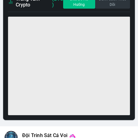
Crypto
)
Hướng
Dõi
Đội Trinh Sát Cá Voi