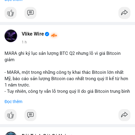
mục chứng chỉ cho tài sản số tại Mỹ.
- Sự trì hoãn có thể ảnh hưởng đến sự tin tưởng của nhà đầu tư
và phát triển thị trường crypto tại Mỹ.
$btc $eth
Vlike Wire
#vlikevn
#titanbot
1 h
📰 Nguồn: CoinDesk
MARA ghi kỷ lục sản lượng BTC Q2 nhưng lỗ vì giá Bitcoin
giảm
- MARA, một trong những công ty khai thác Bitcoin lớn nhất
Mỹ, báo cáo sản lượng Bitcoin cao nhất trong quý II kể từ hơn
1 năm trước.
- Tuy nhiên, công ty vẫn lỗ trong quý II do giá Bitcoin trung bình
giảm 28% so với cùng kỳ năm trước.
Đọc thêm
- Sự tăng sản lượng không đủ bù đắp cho sự suy giảm giá trị
của Bitcoin, ảnh hưởng trực tiếp đến doanh thu và lợi nhuận.
$btc
#btc