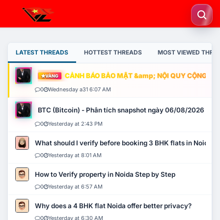
LATEST THREADS
HOTTEST THREADS
MOST VIEWED THRE
CẢNH BÁO BẢO MẬT &amp; NỘI QUY CỘNG ĐỒNG
VÀNG
0
Wednesday a31 6:07 AM
BTC (Bitcoin) - Phân tích snapshot ngày 06/08/2026
0
Yesterday at 2:43 PM
What should I verify before booking 3 BHK flats in Noida?
0
Yesterday at 8:01 AM
How to Verify property in Noida Step by Step
0
Yesterday at 6:57 AM
Why does a 4 BHK flat Noida offer better privacy?
0
Yesterday at 6:30 AM