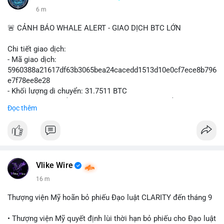
6 m
🚨 CẢNH BÁO WHALE ALERT - GIAO DỊCH BTC LỚN
Chi tiết giao dịch:
- Mã giao dịch:
5960388a21617df63b3065bea24cacedd1513d10e0cf7ece8b796
e7f78ee8e28
- Khối lượng di chuyển: 31.7511 BTC
- Giá trị ước tính: $2,042,300.50 USD (theo thị giá $64,322.12
Đọc thêm
USD)
- Thời gian: 03:19:19 2
Vlike Wire
16 m
Thượng viện Mỹ hoãn bỏ phiếu Đạo luật CLARITY đến tháng 9
• Thượng viện Mỹ quyết định lùi thời hạn bỏ phiếu cho Đạo luật