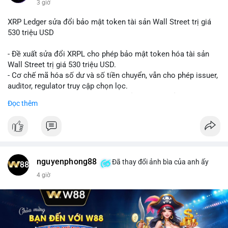
3 giờ
XRP Ledger sửa đổi bảo mật token tài sản Wall Street trị giá
530 triệu USD
- Đề xuất sửa đổi XRPL cho phép bảo mật token hóa tài sản
Wall Street trị giá 530 triệu USD.
- Cơ chế mã hóa số dư và số tiền chuyển, vẫn cho phép issuer,
auditor, regulator truy cập chọn lọc.
- Mục tiêu: tăng tính riêng tư, tuân thủ quy định, bảo vệ dữ liệu
Đọc thêm
tài chính.
- Đề xuất đang được xem xét bởi cộng đồng XRPL và các tổ
chức tài chính.
#binancesquare
#cryptonews
#xrp
nguyenphong88
Đã thay đổi ảnh bìa của anh ấy
$xrp
4 giờ
#vlikevn
#titanbot
📰 Nguồn: CoinDesk