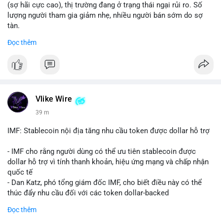
(sợ hãi cực cao), thị trường đang ở trạng thái ngại rủi ro. Số
lượng người tham gia giảm nhẹ, nhiều người bán sớm do sợ
tàn.
Đọc thêm
📈 XU HƯỚNG TÌM KIẾM & THẢO LUẬN: Biconomy (BICO),
Pudgy Penguins (PENGU), Bitcoin SV (BSV) và Kaspa (KAS) là
coin được tìm kiếm nhiều nhất. Chủ đề NFT (Pudgy Penguins),
AI (Hyperliquid) và ổn định (BSV) nổi bật.
💬 DÒNG CHẢY TIN TỨC & TRUYỀN THÔNG: Bàn tán trên
Vlike Wire
Binance Square tập trung vào lệnh kẹp, dự báo NVDA và Musk
39 m
Starship 13. Telegram nhấn mạnh luật mới tại Brazil và tranh
luận về Clearity Act.
IMF: Stablecoin nội địa tăng nhu cầu token được dollar hỗ trợ
💡 NHẬN ĐỊNH & KHUYẾN NGHỊ: Tâm lý ngắn hạn vẫn tiêu
- IMF cho rằng người dùng có thể ưu tiên stablecoin được
cực do sợ hãi, nhưng xu hướng coin nhỏ và tin tức AI/NVIDA
dollar hỗ trợ vì tính thanh khoản, hiệu ứng mạng và chấp nhận
có thể tạo cơ hội mua sớm. Cần theo dõi sự thay đổi trong
quốc tế
chính sách crypto Mỹ.
- Dan Katz, phó tổng giám đốc IMF, cho biết điều này có thể
thúc đẩy nhu cầu đối với các token dollar-backed
📊 Nguồn: Radar Tâm Lý Thị Trường
- Nhận định được đưa ra trong bối cảnh các quốc gia phát
Đọc thêm
triển stablecoin nội địa