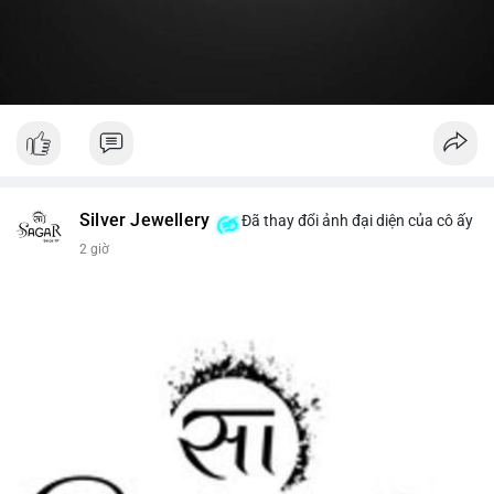
#19dot8371btc
#vilanh
#tichluydaihan
#phanbotaisan
#gia65k
Silver Jewellery
Đã thay đổi ảnh đại diện của cô ấy
2 giờ