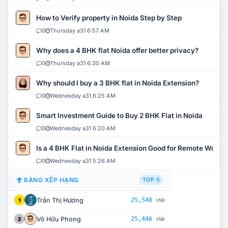
How to Verify property in Noida Step by Step
0
Thursday a31 6:57 AM
Why does a 4 BHK flat Noida offer better privacy?
0
Thursday a31 6:30 AM
Why should I buy a 3 BHK flat in Noida Extension?
0
Wednesday a31 6:25 AM
Smart Investment Guide to Buy 2 BHK Flat in Noida
0
Wednesday a31 6:20 AM
Is a 4 BHK Flat in Noida Extension Good for Remote Work?
0
Wednesday a31 5:26 AM
BẢNG XẾP HẠNG
TOP 5
Trần Thị Hương
25,548
1
VNĐ
Võ Hữu Phong
25,446
2
VNĐ