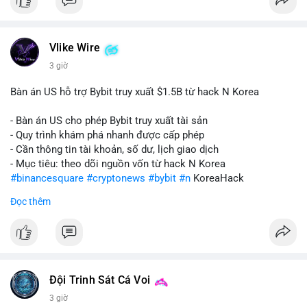
Vlike Wire
3 giờ
Bàn án US hỗ trợ Bybit truy xuất $1.5B từ hack N Korea
- Bàn án US cho phép Bybit truy xuất tài sản
- Quy trình khám phá nhanh được cấp phép
- Cần thông tin tài khoản, số dư, lịch giao dịch
- Mục tiêu: theo dõi nguồn vốn từ hack N Korea
#binancesquare
#cryptonews
#bybit
#n
KoreaHack
Đọc thêm
$btc $eth
#vlikevn
#titanbot
📰 Nguồn: Cointelegraph
Đội Trinh Sát Cá Voi
3 giờ