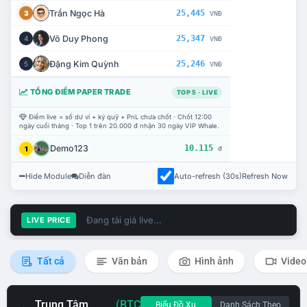
Trần Ngọc Hà
25,445
3
VNĐ
Võ Duy Phong
25,347
4
VNĐ
Đặng Kim Quỳnh
25,246
5
VNĐ
TỔNG ĐIỂM PAPER TRADE
TOP 5 · LIVE
Điểm live = số dư ví + ký quỹ + PnL chưa chốt · Chốt 12:00
ngày cuối tháng · Top 1 trên 20.000 đ nhận 30 ngày VIP Whale.
Demo123
10.115
1
đ
Hide Module
Diễn đàn
Auto-refresh (30s)
Refresh Now
Đang tải giá live...
LIVE PRICE
Tất cả
Văn bản
Hình ảnh
Video
Trung Tâm
(BTC
Biểu Đồ Xu
Danh Sách Theo