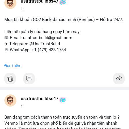
#verifiedaccounts
#onlinepayment
#cashout
#sendmoney
usatrustbuildss47
#trustbuild
1 h
Mua tài khoản GO2 Bank đã xác minh (Verified) – Hỗ trợ 24/7.
Liên hệ quản lý cửa hàng ngay hôm nay:
📧 Email: usatrustbuild@gmail.com
✈️ Telegram: @UsaTrustBuild
💬 WhatsApp: +1 (479) 438-1734
Dịch vụ uy tín, nhanh chóng, bảo mật – phù hợp cho giao dịch,
Đọc thêm
chuyển tiền, mobile deposit và thanh toán USDT.
#buyverifiedgo2bankaccounts
#marketing
#seo
#smm
#trendingnow
#cashout
#sendmoney
#mobiledeposit
#pay
#usdt
usatrustbuildss47
1 h
Bạn đang tìm cách thanh toán trực tuyến an toàn và tiện lợi?
Venmo là một lựa chọn phổ biến để gửi và nhận tiền nhanh