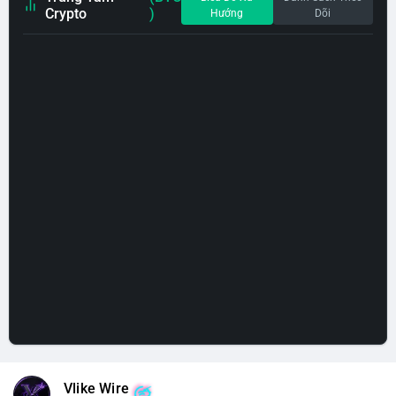
Crypto
)
Hướng
Dõi
Vlike Wire