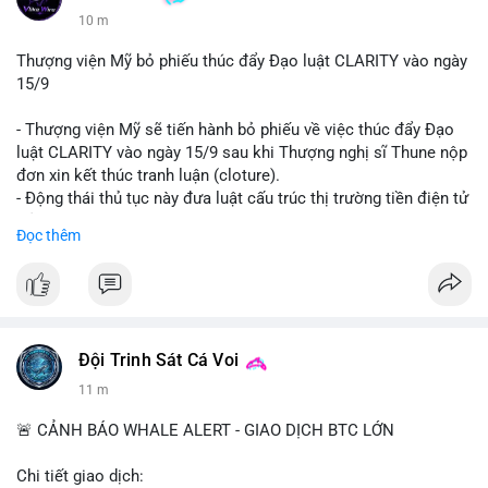
10 m
Thượng viện Mỹ bỏ phiếu thúc đẩy Đạo luật CLARITY vào ngày
15/9
- Thượng viện Mỹ sẽ tiến hành bỏ phiếu về việc thúc đẩy Đạo
luật CLARITY vào ngày 15/9 sau khi Thượng nghị sĩ Thune nộp
đơn xin kết thúc tranh luận (cloture).
- Động thái thủ tục này đưa luật cấu trúc thị trường tiền điện tử
trở lại đúng tiến độ khi các nhà lập pháp tiếp tục đàm phán về
Đọc thêm
các điều khoản liên quan đến đạo đức và stablecoin.
- Đây là bước tiến quan trọng trong việc thiết lập khung pháp lý
rõ ràng cho thị trường tiền điện tử tại Mỹ.
#binancesquare
#cryptonews
#clarityact
#ussenate
#cryptoregulation
#stablecoin
Đội Trinh Sát Cá Voi
11 m
$btc $eth
🚨 CẢNH BÁO WHALE ALERT - GIAO DỊCH BTC LỚN
#vlikevn
#titanbot
Chi tiết giao dịch: