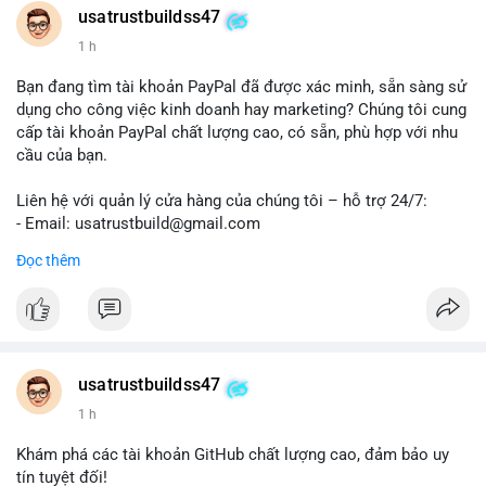
usatrustbuildss47
1 h
Bạn đang tìm tài khoản PayPal đã được xác minh, sẵn sàng sử
dụng cho công việc kinh doanh hay marketing? Chúng tôi cung
cấp tài khoản PayPal chất lượng cao, có sẵn, phù hợp với nhu
cầu của bạn.
Liên hệ với quản lý cửa hàng của chúng tôi – hỗ trợ 24/7:
- Email: usatrustbuild@gmail.com
- Telegram: @UsaTrustBuild
Đọc thêm
- WhatsApp: +1 (479) 438-1734
Tài khoản của chúng tôi được đánh giá cao về độ tin cậy và
tính sẵn sàng, giúp bạn giao dịch thuận lợi. Hãy nhắn tin ngay
để được tư vấn chi tiết.
usatrustbuildss47
#buyverifiedpaypalaccounts
#marketing
#seo
#smm
1 h
#onlineshopping
#digitalmarketing
#usa
#highqualityaccounts
#readytouseaccounts
Khám phá các tài khoản GitHub chất lượng cao, đảm bảo uy
tín tuyệt đối!