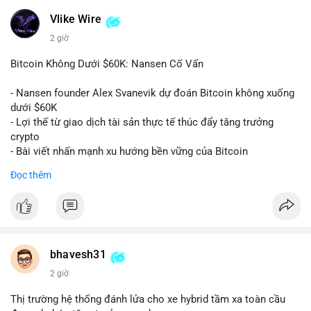
#vlikevn
#titanbot
Vlike Wire
2 giờ
📰 Nguồn: CoinDesk
Bitcoin Không Dưới $60K: Nansen Cố Vấn
- Nansen founder Alex Svanevik dự đoán Bitcoin không xuống
dưới $60K
- Lợi thế từ giao dịch tài sản thực tế thúc đẩy tăng trưởng
crypto
- Bài viết nhấn mạnh xu hướng bền vững của Bitcoin
Đọc thêm
$btc
#btc
#vlikevn
#titanbot
📰 Nguồn: Cointelegraph
bhavesh31
2 giờ
Thị trường hệ thống đánh lửa cho xe hybrid tầm xa toàn cầu