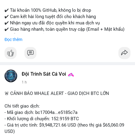
✔️ Tài khoản 100% GitHub, không lo bị drop
✔️ Cam kết hài lòng tuyệt đối cho khách hàng
✔️ Nhận ngay ưu đãi độc quyền khi mua dịch vụ
✔️ Giao hàng nhanh, toàn quyền truy cập (Email + Mật khẩu)
✔️ Hỗ trợ 24/7 và bảo hành thay thế
Đọc thêm
Cần xác nhận đơn hàng? Liên hệ ngay để được tư vấn!
📧 Email: usatrustbuild@gmail.com
📩 Telegram: @UsaTrustBuild
Đội Trinh Sát Cá Voi
1 h
🚨 CẢNH BÁO WHALE ALERT - GIAO DỊCH BTC LỚN
Chi tiết giao dịch:
- Mã giao dịch: bc17004a...e5185c7a
- Khối lượng di chuyển: 152.9159 BTC
- Giá trị ước tính: $9,948,721.66 USD (theo thị giá $65,060.09
USD)