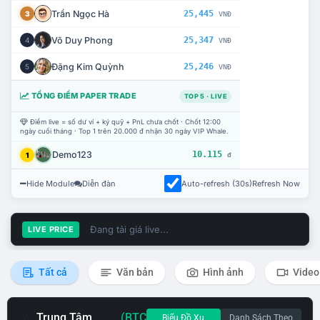
Trần Ngọc Hà
25,445
3
VNĐ
Võ Duy Phong
25,347
4
VNĐ
Đặng Kim Quỳnh
25,246
5
VNĐ
TỔNG ĐIỂM PAPER TRADE
TOP 5 · LIVE
Điểm live = số dư ví + ký quỹ + PnL chưa chốt · Chốt 12:00
ngày cuối tháng · Top 1 trên 20.000 đ nhận 30 ngày VIP Whale.
Demo123
10.115
1
đ
Hide Module
Diễn đàn
Auto-refresh (30s)
Refresh Now
Đang tải giá live...
LIVE PRICE
Tất cả
Văn bản
Hình ảnh
Video
Trung Tâm
(BTC
Biểu Đồ Xu
Danh Sách Theo