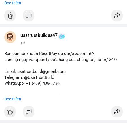
Đọc thêm
✈️ Telegram: @UsaTrustBuild
📱 WhatsApp: +1 (479) 438-1734
Dịch vụ của chúng tôi phù hợp cho nhu cầu chuyển tiền, nhận
tiền, thanh toán quốc tế.
usatrustbuildss47
#buyverifiedwiseaccounts
#marketing
#seo
#smm
1 h
#trendingnow
#cashout
#sendmoney
#mobiledeposit
#pay
#usdt
Bạn cần tài khoản RedotPay đã được xác minh?
Liên hệ ngay với quản lý cửa hàng của chúng tôi, hỗ trợ 24/7.
Email: usatrustbuild@gmail.com
Telegram: @UsaTrustBuild
WhatsApp: +1 (479) 438-1734
Dịch vụ uy tín, nhanh chóng, bảo mật.
Đọc thêm
#buyverifiedredotpayaccount
#marketing
#seo
#smm
#trendingnow
#cashout
#sendmoney
#mobiledeposit
#pay
#usdt
#btc