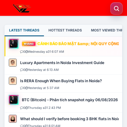
LATEST THREADS
HOTTEST THREADS
MOST VIEWED THRE
CẢNH BÁO BẢO MẬT &amp; NỘI QUY CỘNG ĐỒNG
VÀNG
0
Wednesday a31 6:07 AM
Luxury Apartments in Noida Investment Guide
0
Yesterday at 6:13 AM
Is RERA Enough When Buying Flats in Noida?
0
Yesterday at 5:37 AM
BTC (Bitcoin) - Phân tích snapshot ngày 06/08/2026
0
Thursday a31 2:43 PM
What should I verify before booking 3 BHK flats in Noida?
0
Thursday a31 8:01 AM