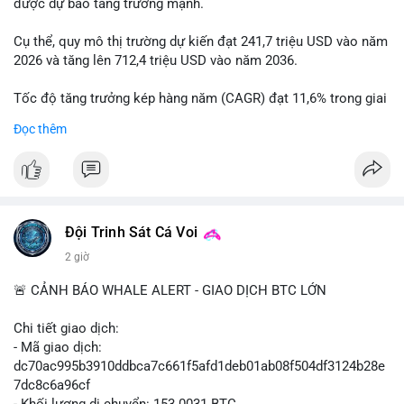
được dự báo tăng trưởng mạnh.
Cụ thể, quy mô thị trường dự kiến đạt 241,7 triệu USD vào năm
2026 và tăng lên 712,4 triệu USD vào năm 2036.
Tốc độ tăng trưởng kép hàng năm (CAGR) đạt 11,6% trong giai
đoạn dự báo.
Đọc thêm
Đây là cơ hội lớn cho các nhà sản xuất và nhà đầu tư trong lĩnh
vực công nghệ ô tô xanh.
#xehybrid
#côngnghệôtô
#thịtrườngtoàncầu
Đội Trinh Sát Cá Voi
2 giờ
🚨 CẢNH BÁO WHALE ALERT - GIAO DỊCH BTC LỚN
Chi tiết giao dịch:
- Mã giao dịch:
dc70ac995b3910ddbca7c661f5afd1deb01ab08f504df3124b28e
7dc8c6a96cf