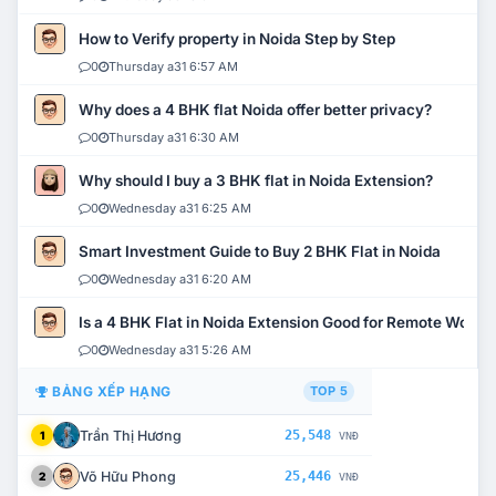
How to Verify property in Noida Step by Step
0
Thursday a31 6:57 AM
Why does a 4 BHK flat Noida offer better privacy?
0
Thursday a31 6:30 AM
Why should I buy a 3 BHK flat in Noida Extension?
0
Wednesday a31 6:25 AM
Smart Investment Guide to Buy 2 BHK Flat in Noida
0
Wednesday a31 6:20 AM
Is a 4 BHK Flat in Noida Extension Good for Remote Work?
0
Wednesday a31 5:26 AM
BẢNG XẾP HẠNG
TOP 5
Trần Thị Hương
25,548
1
VNĐ
Võ Hữu Phong
25,446
2
VNĐ