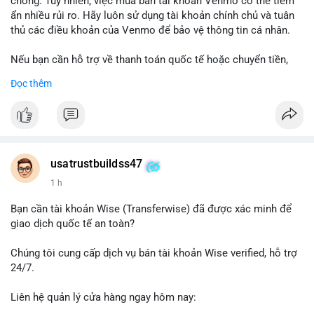
chóng. Tuy nhiên, việc mua bán tài khoản Venmo có thể tiềm
ẩn nhiều rủi ro. Hãy luôn sử dụng tài khoản chính chủ và tuân
thủ các điều khoản của Venmo để bảo vệ thông tin cá nhân.
Nếu bạn cần hỗ trợ về thanh toán quốc tế hoặc chuyển tiền,
hãy liên hệ với chúng tôi qua email hoặc Telegram. Chúng tôi
Đọc thêm
cung cấp dịch vụ tư vấn và giải pháp thanh toán trực tuyến an
toàn.
Liên hệ:
Email: usatrustbuild@gmail.com
Telegram: @UsaTrustBuild
usatrustbuildss47
WhatsApp: +1 (479) 438-1734
1 h
#thanhtoanonline
#venmo
#chuyentien
#giaodichantoan
Bạn cần tài khoản Wise (Transferwise) đã được xác minh để
#taichinhso
#seo
#smm
giao dịch quốc tế an toàn?
Chúng tôi cung cấp dịch vụ bán tài khoản Wise verified, hỗ trợ
24/7.
Liên hệ quản lý cửa hàng ngay hôm nay:
📧 Email: usatrustbuild@gmail.com