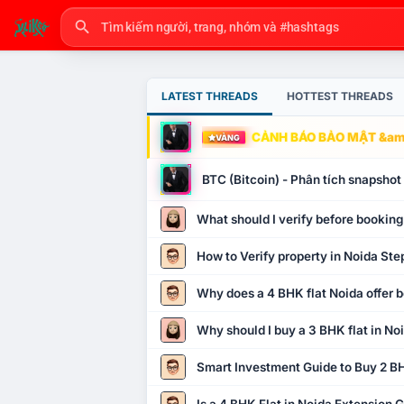
LATEST THREADS
HOTTEST THREADS
CẢNH BÁO BẢO MẬT &amp
VÀNG
BTC (Bitcoin) - Phân tích snapsho
What should I verify before booking
How to Verify property in Noida Ste
Why does a 4 BHK flat Noida offer b
Why should I buy a 3 BHK flat in No
Smart Investment Guide to Buy 2 BH