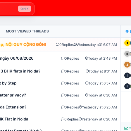
Ctrl K
MOST VIEWED THREADS
1
; NỘI QUY CỘNG ĐỒNG VLIKE.VN: HỆ THỐNG GIÁM SÁT TỰ ĐỘNG V
0
Replies
Wednesday a31 6:07 AM
2
t ngày 06/08/2026
0
Replies
Today at 2:43 PM
3
 3 BHK flats in Noida?
0
Replies
Today at 8:01 AM
4
p by Step
0
Replies
Today at 6:57 AM
5
etter privacy?
0
Replies
Today at 6:30 AM
ida Extension?
0
Replies
Yesterday at 6:25 AM
K Flat in Noida
0
Replies
Yesterday at 6:20 AM
T