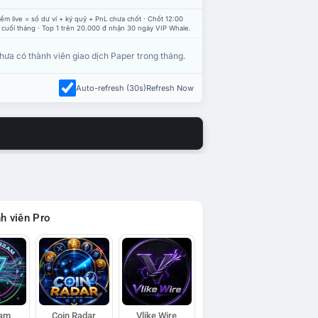
ểm live = số dư ví + ký quỹ + PnL chưa chốt · Chốt 12:00
 cuối tháng · Top 1 trên 20.000 đ nhận 30 ngày VIP Whale.
hưa có thành viên giao dịch Paper trong tháng.
Auto-refresh (30s)
Refresh Now
h viên Pro
eam
Coin Radar
Vlike Wire