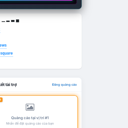
g ▁ ▂ ▃ ▄
t
news
esquare
ết tài trợ
Đăng quảng cáo
1
Quảng cáo tại vị trí #1
Nhấn để đặt quảng cáo của bạn