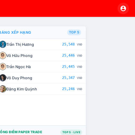
BẢNG XẾP HẠNG
TOP 5
Trần Thị Hương
25,548
VNĐ
À CHẾ TÀI XỬ LÝ VI PHẠM
Võ Hữu Phong
25,446
VNĐ
Trần Ngọc Hà
25,445
VNĐ
Võ Duy Phong
25,347
VNĐ
Đặng Kim Quỳnh
25,246
VNĐ
ỔNG ĐIỂM PAPER TRADE
TOP 5 · LIVE