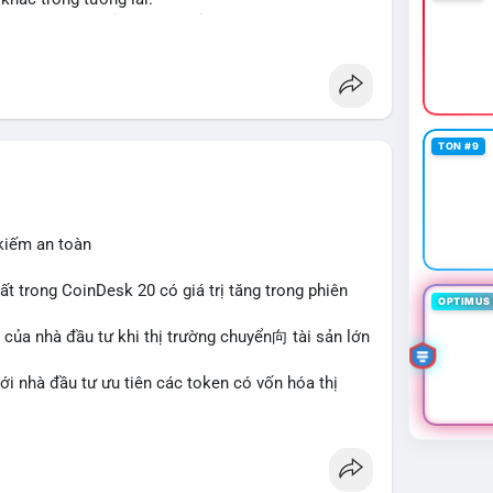
ập và thanh khoản cho tài sản truyền thống qua
her
#tokenization
#realestate
#saudiarabia
TON #9
 kiếm an toàn
hất trong CoinDesk 20 có giá trị tăng trong phiên
OPTIMUS 
 của nhà đầu tư khi thị trường chuyển向 tài sản lớn
với nhà đầu tư ưu tiên các token có vốn hóa thị