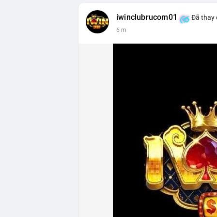
iwinclubrucom01
Đã thay 
6 m