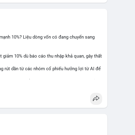
m mạnh 10%? Liệu dòng vốn có đang chuyển sang
ụt giảm 10% dù báo cáo thu nhập khả quan, gây thất
ng rút dần từ các nhóm cổ phiếu hưởng lợi từ AI để
hấy sự luân chuyển dòng tiền giữa các nhóm tài sản
alysis
#ai
#investing