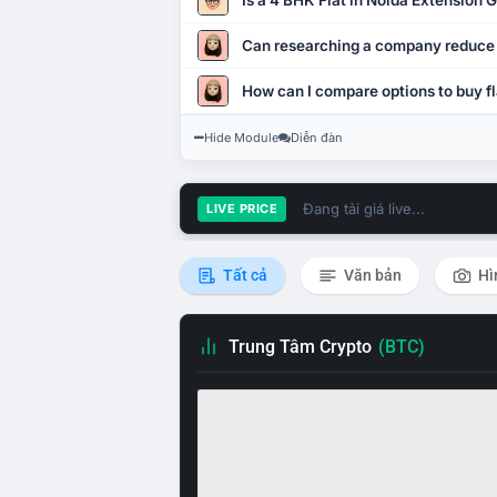
Is a 4 BHK Flat in Noida Extension
Can researching a company reduce
How can I compare options to buy fl
Hide Module
Diễn đàn
Đang tải giá live...
LIVE PRICE
Tất cả
Văn bản
Hì
Trung Tâm Crypto
(BTC)