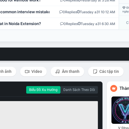
 Good for Remote Work?
0
Replies
Yesterday at 5:26 AM
Đi
 common interview mistakes?
0
Replies
Tuesday a31 10:12 AM
ngày
C
at in Noida Extension?
0
Replies
Tuesday a31 6:30 AM
nh ảnh
Video
Âm thanh
Các tập tin
Thàn
Biểu Đồ Xu Hướng
Danh Sách Theo Dõi
V Str