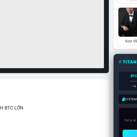
Sơn Vl
⚡ TITA
BTC
----
--%
SYSTEM:
CH BTC LỚN
Trợ lý A