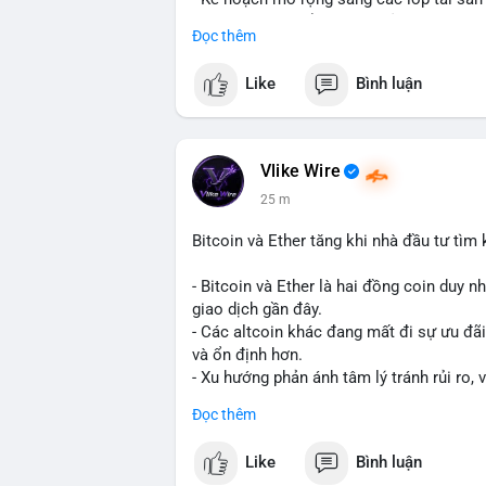
- Bước đi này nhằm tăng khả năng truy c
Đọc thêm
blockchain.
Like
Bình luận
#binancesquare
#cryptonews
#usdt
#tet
#blockchain
$usdt
Vlike Wire
25 m
#vlikevn
#titanbot
Bitcoin và Ether tăng khi nhà đầu tư tìm
📰 Nguồn: CoinDesk
- Bitcoin và Ether là hai đồng coin duy n
giao dịch gần đây.
- Các altcoin khác đang mất đi sự ưu đãi
và ổn định hơn.
- Xu hướng phản ánh tâm lý tránh rủi ro, 
trường lớn nhất.
Đọc thêm
$btc
#btc
$eth
#eth
Like
Bình luận