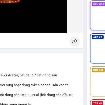
SOL VIP #
ADA #6
DOGE #7
audi Arabia, bắt đầu từ bất động sản
 mở rộng hoạt động token hóa tài sản vào thị
bất động sản istituционаl (bất động sản đầu tư
TRX #8
khác trong tương lai.