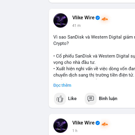
#vlikevn
#titanbot
📰 Nguồn: CoinDesk
Vlike Wire
41 m
Vì sao SanDisk và Western Digital giả
Crypto?
• Cổ phiếu SanDisk và Western Digital s
vọng cho nhà đầu tư.
• Xuất hiện nghi vấn về việc dòng vốn đa
chuyển dịch sang thị trường tiền điện tử.
• Diễn biến này có thể là tín hiệu cho t
Đọc thêm
công nghệ và crypto.
Like
Bình luận
#binancesquare
#cryptonews
#marketan
$btc $eth
Vlike Wire
#vlikevn
#titanbot
1 h