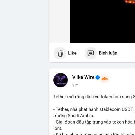
Like
Bình luận
Vlike Wire
9 m
Tether mở rộng dịch vụ token hóa sang S
- Tether, nhà phát hành stablecoin USDT,
trường Saudi Arabia.
- Giai đoạn đầu tập trung vào token hóa 
lớn).
- Kế hoạch mở rộng sang các lớp tài sản 