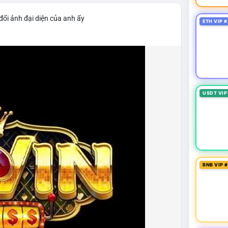
đổi ảnh đại diện của anh ấy
ETH VIP #
USDT VIP
BNB VIP 