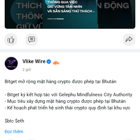
🎥 Xem video trực tiếp tại:
Nguồn: VIETSUCCESS
Vlike Wire
2 giờ
Bitget mở rộng mặt hàng crypto được phép tại Bhután
- Bitget ký kết hợp tác với Gelephu Mindfulness City Authority
- Mục tiêu xây dựng mặt hàng crypto được phép tại Bhután
- Kế hoạch phát triển hệ sinh thái crypto quy định tại khu vực
$btc $eth
Đọc thêm
#vlikevn
#titanbot