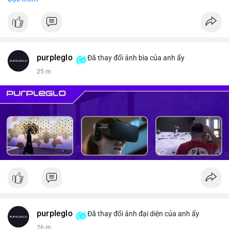
#vlikevn
#titanbot
📰 Nguồn: CoinDesk
purpleglo
Đã thay đổi ảnh bìa của anh ấy
25 m
purpleglo
Đã thay đổi ảnh đại diện của anh ấy
26 m