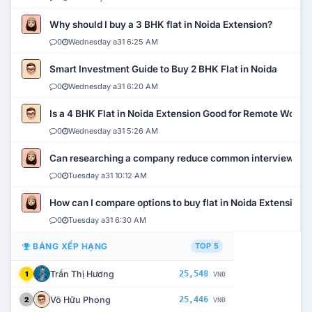
Why should I buy a 3 BHK flat in Noida Extension?
0
Wednesday a31 6:25 AM
Smart Investment Guide to Buy 2 BHK Flat in Noida
0
Wednesday a31 6:20 AM
Is a 4 BHK Flat in Noida Extension Good for Remote Work?
0
Wednesday a31 5:26 AM
Can researching a company reduce common interview mi
0
Tuesday a31 10:12 AM
How can I compare options to buy flat in Noida Extension?
0
Tuesday a31 6:30 AM
BẢNG XẾP HẠNG
TOP 5
Trần Thị Hương
25,548
1
VNĐ
Võ Hữu Phong
25,446
2
VNĐ