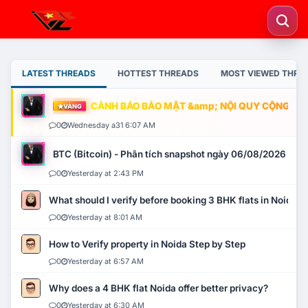
LATEST THREADS
HOTTEST THREADS
MOST VIEWED THRE
CẢNH BÁO BẢO MẬT &amp; NỘI QUY CỘNG ĐỒNG
VÀNG
0
Wednesday a31 6:07 AM
BTC (Bitcoin) - Phân tích snapshot ngày 06/08/2026
0
Yesterday at 2:43 PM
What should I verify before booking 3 BHK flats in Noida?
0
Yesterday at 8:01 AM
How to Verify property in Noida Step by Step
0
Yesterday at 6:57 AM
Why does a 4 BHK flat Noida offer better privacy?
0
Yesterday at 6:30 AM