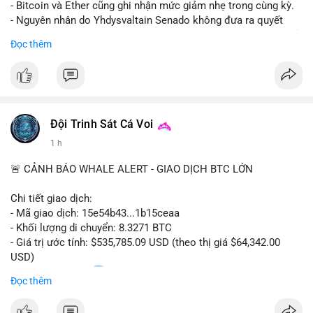
- Bitcoin và Ether cũng ghi nhận mức giảm nhẹ trong cùng kỳ.
- Nguyên nhân do Yhdysvaltain Senado không đưa ra quyết
định về luật Clarity Act (luật cấu trúc thị trường) trước khi nghỉ
Đọc thêm
hè, đẩy việc thảo luận sang tháng 9.
- Việc trì hoãn pháp lý làm tăng sự không chắc chắn quanh
XRP và Ripple, ảnh hưởng đến tâm lý nhà đầu tư.
#binancesquare
#cryptonews
#xrp
#btc
#eth
#clarityact
#ripple
Đội Trinh Sát Cá Voi
1 h
$xrp $btc $eth
🚨 CẢNH BÁO WHALE ALERT - GIAO DỊCH BTC LỚN
#vlikevn
#titanbot
Chi tiết giao dịch:
📰 Nguồn: CoinDesk
- Mã giao dịch: 15e54b43...1b15ceaa
- Khối lượng di chuyển: 8.3271 BTC
- Giá trị ước tính: $535,785.09 USD (theo thị giá $64,342.00
USD)
- Thời gian: 04:20
0 2026-08-07 UTC
Đọc thêm
Nhận định phân tích: Giao dịch 8.3271 BTC trị giá hơn nửa triệu