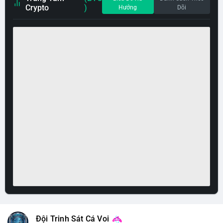
Crypto
)
Hướng
Dõi
Đội Trinh Sát Cá Voi