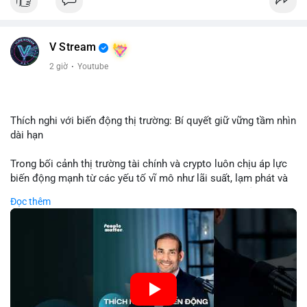
USD được thực hiện trong khung giờ sáng sớm, cho thấy dấu
hiệu của một tổ chức hoặc cá nhân sở hữu lượng tài sản lớn.
Quy mô chuyển động này nằm ở mức trung bình - lớn, không
V Stream
đủ tạo áp lực bán trực tiếp lên thị trường nhưng phản ánh tâm
lý thận trọng của cá voi. Nếu dòng tiền này hướng về ví sàn
2 giờ
·
Youtube
giao dịch, khả năng cao là động thái chuẩn bị thanh khoản
hoặc chốt lời một phần; ngược lại, nếu chuyển sang ví lạnh, đó
là tín hiệu tích lũy dài hạn, củng cố niềm tin vào xu hướng tăng
của BTC.
Thích nghi với biến động thị trường: Bí quyết giữ vững tầm nhìn
dài hạn
Lời khuyên: Nhà đầu tư nhỏ lẻ nên theo dõi thêm 2-3 giao dịch
tương tự trong 24 giờ tới để xác nhận xu hướng. Không nên
Trong bối cảnh thị trường tài chính và crypto luôn chịu áp lực
hành động vội vàng dựa trên một giao dịch đơn lẻ, hãy ưu tiên
biến động mạnh từ các yếu tố vĩ mô như lãi suất, lạm phát và
quản trị rủi ro và giữ kỷ luật với kế hoạch đầu tư đã đề ra.
chính sách tiền tệ, việc duy trì tầm nhìn chiến lược trở thành
Đọc thêm
chìa khóa để đầu tư viên vượt qua giai đoạn không chắc chắn.
#8dot3271btc
#giaodichlon
#vilanh
#tamlycavoi
Thay vì phản ứng cảm xúc với những dao động ngắn hạn, các
#mempoolbtc
nhà đầu tư thành công thường tập trung vào nguyên tắc cơ
bản, phân배 tài sản hợp lý và kiên持 theo kế hoạch đã định.
Điều này không chỉ giúp giảm rủi ro mà còn tạo điều kiện để
tận dụng cơ hội khi thị trường phục hồi.