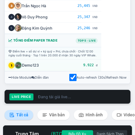
Trần Ngọc Hà
25,445
3
VNĐ
Võ Duy Phong
25,347
4
VNĐ
Đặng Kim Quỳnh
25,246
5
VNĐ
TỔNG ĐIỂM PAPER TRADE
TOP 5 · LIVE
Điểm live = số dư ví + ký quỹ + PnL chưa chốt · Chốt 12:00
ngày cuối tháng · Top 1 trên 20.000 đ nhận 30 ngày VIP Whale.
Demo123
9.922
1
đ
Hide Module
Diễn đàn
Auto-refresh (30s)
Refresh Now
Đang tải giá live...
LIVE PRICE
Tất cả
Văn bản
Hình ảnh
Video
Trung Tâm
(BTC
Biểu Đồ Xu
Danh Sách Theo