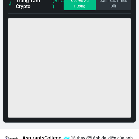
Trung Tâm
(BTC
Biểu Đồ Xu
Danh Sách Theo
Crypto
)
Hướng
Dõi
AspirantsCollege
Đã thay đổi ảnh đại diện của anh