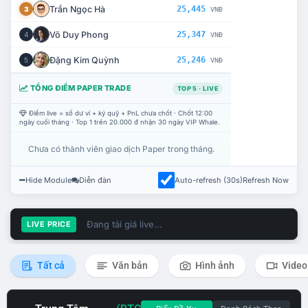
Trần Ngọc Hà
25,445
3
VNĐ
Võ Duy Phong
25,347
4
VNĐ
Đặng Kim Quỳnh
25,246
5
VNĐ
TỔNG ĐIỂM PAPER TRADE
TOP 5 · LIVE
Điểm live = số dư ví + ký quỹ + PnL chưa chốt · Chốt 12:00
ngày cuối tháng · Top 1 trên 20.000 đ nhận 30 ngày VIP Whale.
Chưa có thành viên giao dịch Paper trong tháng.
Hide Module
Diễn đàn
Auto-refresh (30s)
Refresh Now
Đang tải giá live...
LIVE PRICE
Tất cả
Văn bản
Hình ảnh
Video