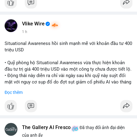
Vlike Wire
1 h
Situational Awareness hồi sinh mạnh mẽ với khoản đầu tư 400
triệu USD
• Quỹ phòng hộ Situational Awareness vừa thực hiện khoản
đầu tư trị giá 400 triệu USD vào một công ty chưa được tiết lộ.
• Động thái này diễn ra chỉ vài ngày sau khi quỹ này suýt đối
mặt với nguy cơ sụp đổ do đợt sụt giảm cổ phiếu AI vào tháng
7.
Đọc thêm
• Sự trở lại này đánh dấu bước phục hồi đáng chú ý của quỹ
sau giai đoạn khủng hoảng.
#cryptonews
#investment
#situationalawareness
#financenews
The Gallery Al Fresco
Đã thay đổi ảnh đại diện
$btc $eth
của anh ấy