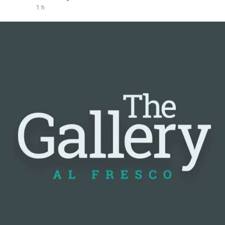
1 h
#vlikevn
#titanbot
📰 Nguồn: Cointelegraph