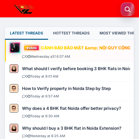
LATEST THREADS
HOTTEST THREADS
MOST VIEWED THRE
CẢNH BÁO BẢO MẬT &amp; NỘI QUY CỘNG ĐỒNG
VÀNG
0
Wednesday a31 6:07 AM
What should I verify before booking 3 BHK flats in Noida?
0
Today at 8:01 AM
How to Verify property in Noida Step by Step
0
Today at 6:57 AM
Why does a 4 BHK flat Noida offer better privacy?
0
Today at 6:30 AM
Why should I buy a 3 BHK flat in Noida Extension?
0
Yesterday at 6:25 AM