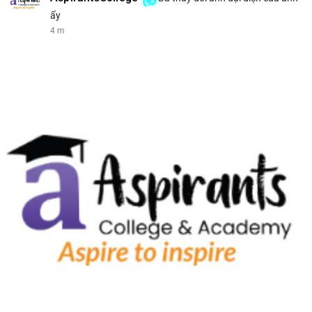
ấy
5 m