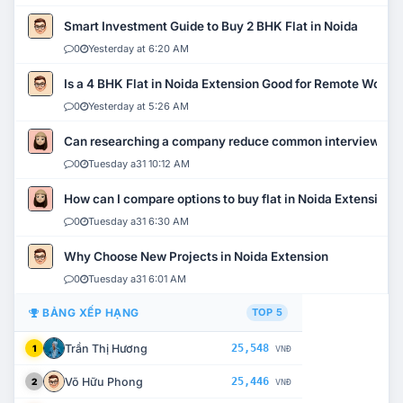
Smart Investment Guide to Buy 2 BHK Flat in Noida
0
Yesterday at 6:20 AM
Is a 4 BHK Flat in Noida Extension Good for Remote Work?
0
Yesterday at 5:26 AM
Can researching a company reduce common interview mi
0
Tuesday a31 10:12 AM
How can I compare options to buy flat in Noida Extension?
0
Tuesday a31 6:30 AM
Why Choose New Projects in Noida Extension
0
Tuesday a31 6:01 AM
BẢNG XẾP HẠNG
TOP 5
Trần Thị Hương
25,548
1
VNĐ
Võ Hữu Phong
25,446
2
VNĐ