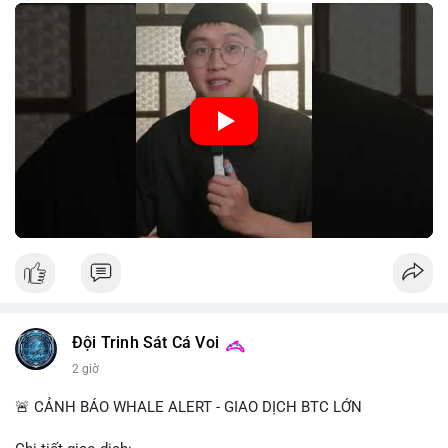
trung, CBDC là hình thức tiền pháp định được phát hành và
quản lý trực tiếp bởi Ngân hàng Trung ương nhằm tối ưu hóa
hệ thống thanh toán và tăng cường hiệu quả chính sách tiền tệ.
Việc triển khai CBDC hứa hẹn sẽ thay đổi diện mạo của hạ
tầng tài chính truyền thống, mang lại sự tiện lợi trong giao dịch
nhưng cũng đặt ra nhiều thách thức về quyền riêng tư và an
ninh mạng.
🎥 Xem video trực tiếp tại:
Nguồn: 5 Phút Crypto
Đội Trinh Sát Cá Voi
2 giờ
🚨 CẢNH BÁO WHALE ALERT - GIAO DỊCH BTC LỚN