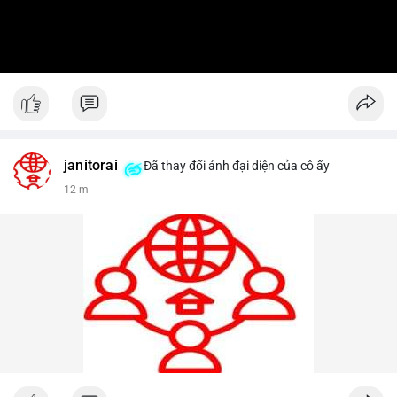
janitorai
Đã thay đổi ảnh đại diện của cô ấy
12 m