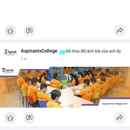
AspirantsCollege
Đã thay đổi ảnh bìa của anh ấy
5 m