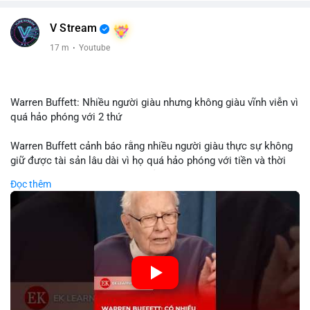
V Stream
17 m
·
Youtube
Warren Buffett: Nhiều người giàu nhưng không giàu vĩnh viễn vì
quá hảo phóng với 2 thứ
Warren Buffett cảnh báo rằng nhiều người giàu thực sự không
giữ được tài sản lâu dài vì họ quá hảo phóng với tiền và thời
gian. Quyên góp liên tục làm giảm vốn đầu tư, hạn chế lợi
Đọc thêm
nhuận tái đầu tư và suy giảm sức mạnh tăng trưởng danh mục.
Đối với nhà đầu tư crypto, giữ lại lợi nhuận để tái đầu tư vào
dự án tiềm năng quan trọng hơn chia sẻ quá mức. Cân bằng
đóng góp xã hội và bảo vệ tài sản giúp nhà đầu tư đạt được
bền vững tài chính mà Buffett đề cao.
🎥 Xem video trực tiếp tại:
Nguồn: KIEN THUC KINH TE