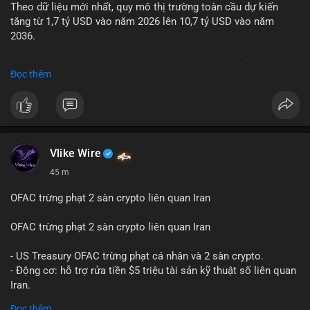
Theo dữ liệu mới nhất, quy mô thị trường toàn cầu dự kiến
Lời khuyên: Nhà đầu tư nhỏ lẻ nên quan sát thêm 2-4 giờ sau
tăng từ 1,7 tỷ USD vào năm 2026 lên 10,7 tỷ USD vào năm
khi giao dịch được xác nhận, tránh hành động theo cảm xúc.
2036.
Xác minh địa chỉ ví đích trước khi đưa ra quyết định vào lệnh,
ưu tiên quản trị rủi ro trong giai đoạn biến động mạnh.
Mức tăng trưởng này tương ứng với tốc độ tăng trưởng kép
Đọc thêm
hàng năm (CAGR) ấn tượng lên tới 20,2%.
#99dot6btc
#capvoichuyentien
#vilanhtichluy
#aplucban
#btcmempool65k
Điều gì đang thúc đẩy sự tăng trưởng vượt bậc này? Hãy cùng
theo dõi các phân tích chuyên sâu về xu hướng công nghệ và
nhu cầu thị trường trong thời gian tới.
Vlike Wire
45 m
OFAC trừng phạt 2 sàn crypto liên quan Iran
OFAC trừng phạt 2 sàn crypto liên quan Iran
- US Treasury OFAC trừng phạt cá nhân và 2 sàn crypto.
- Động cơ: hỗ trợ rửa tiền $5 triệu tài sản kỹ thuật số liên quan
Iran.
- Các sàn bị cấm hoạt động, tài khoản bị khóa.
Đọc thêm