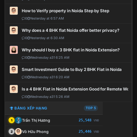
How to Verify property in Noida Step by Step
0
Yesterday at 6:57 AM
Why does a 4 BHK flat Noida offer better privacy?
0
Yesterday at 6:30 AM
Why should I buy a 3 BHK flat in Noida Extension?
0
Wednesday a31 6:25 AM
Smart Investment Guide to Buy 2 BHK Flat in Noida
0
Wednesday a31 6:20 AM
Is a 4 BHK Flat in Noida Extension Good for Remote Work?
0
Wednesday a31 5:26 AM
BẢNG XẾP HẠNG
TOP 5
Trần Thị Hương
25,548
1
VNĐ
Võ Hữu Phong
25,446
2
VNĐ