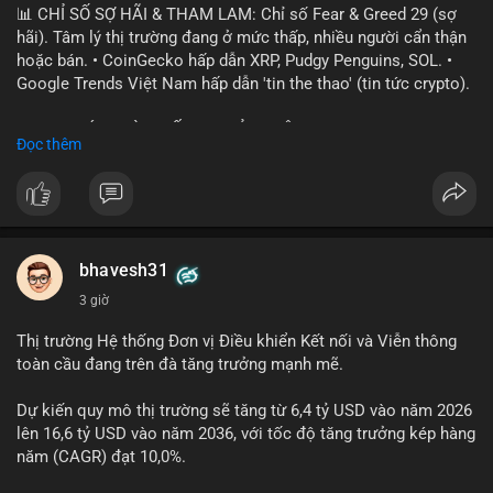
📊 CHỈ SỐ SỢ HÃI & THAM LAM: Chỉ số Fear & Greed 29 (sợ
hãi). Tâm lý thị trường đang ở mức thấp, nhiều người cẩn thận
hoặc bán. • CoinGecko hấp dẫn XRP, Pudgy Penguins, SOL. •
Google Trends Việt Nam hấp dẫn 'tin the thao' (tin tức crypto).
📈 XU HƯỚNG TÌM KIẾM & THẢO LUẬN: • XRP, SOL, PENGU,
Đọc thêm
ONDO, CASHCAT. • Chủ đề 'tô thị ty na' (tỷ giá) và 'giao thông'
(giao thông tài chính). • Bàn tán Binance Square tập trung vào
BTC breakout và lệnh long/short.
💬 DÒNG CHẢY TIN TỨC & TRUYỀN THÔNG: • Trump khẳng
định crypto là 'vấn đề lớn' giúp giảm áp lực USD. • Binance hỗ
bhavesh31
trợ cổ phiếu Apple/IBM. • Bài đăng hấp dẫn về $HFT, $SKYAI,
3 giờ
$BICO. • Tin nhắn cảnh báo về hack North Korea (Bybit).
Thị trường Hệ thống Đơn vị Điều khiển Kết nối và Viễn thông
💡 NHẬN ĐỊNH & KHUYẾN NGHỊ: Tâm lý thị trường đang phân
toàn cầu đang trên đà tăng trưởng mạnh mẽ.
cực. Sợ hãi do chỉ số thấp, nhưng hấp dẫn từ xu hướng meme
coin (PENGU, CASHCAT) và tin cậy từ các dự án lớn (BTC,
Dự kiến quy mô thị trường sẽ tăng từ 6,4 tỷ USD vào năm 2026
SOL). Rủi ro tăng nếu không có thông tin rõ ràng về quy định.
lên 16,6 tỷ USD vào năm 2036, với tốc độ tăng trưởng kép hàng
năm (CAGR) đạt 10,0%.
📊 Nguồn: Radar Tâm Lý Thị Trường