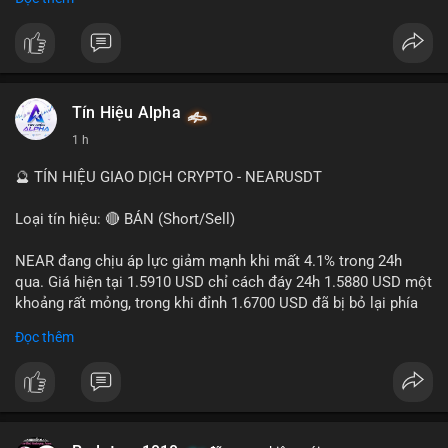
- Tác động: rủi ro cho thị trường crypto, tăng áp lực pháp lý.
#binancesquare
#cryptonews
#ofac
#ussanctions
#iran
$btc $eth
Tín Hiệu Alpha
#vlikevn
#titanbot
1 h
📰 Nguồn: Cointelegraph
🔮 TÍN HIỆU GIAO DỊCH CRYPTO - NEARUSDT
Loại tín hiệu: 🔴 BÁN (Short/Sell)
NEAR đang chịu áp lực giảm mạnh khi mất 4.1% trong 24h
qua. Giá hiện tại 1.5910 USD chỉ cách đáy 24h 1.5880 USD một
khoảng rất mỏng, trong khi đỉnh 1.6700 USD đã bị bỏ lại phía
sau. Biên độ dao động ngày đạt 4.9%, cho thấy phe bán đang
Đọc thêm
kiểm soát hoàn toàn. Khối lượng giao dịch 10.29 triệu NEAR
không đủ lớn để tạo lực đỡ, xác nhận xu hướng đi xuống đang
tiếp diễn.
Khuyến nghị giao dịch: