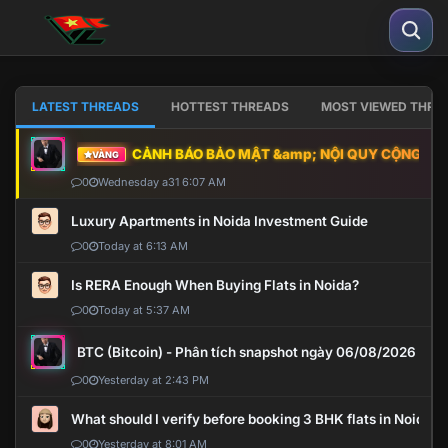
LATEST THREADS
HOTTEST THREADS
MOST VIEWED THRE
CẢNH BÁO BẢO MẬT &amp; NỘI QUY CỘNG ĐỒNG
VÀNG
0
Wednesday a31 6:07 AM
Luxury Apartments in Noida Investment Guide
0
Today at 6:13 AM
Is RERA Enough When Buying Flats in Noida?
0
Today at 5:37 AM
BTC (Bitcoin) - Phân tích snapshot ngày 06/08/2026
0
Yesterday at 2:43 PM
What should I verify before booking 3 BHK flats in Noida?
0
Yesterday at 8:01 AM