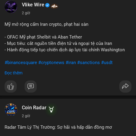
Vlike Wire
2 giờ
Mỹ mở rộng cấm Iran crypto, phạt hai sàn
- OFAC Mỹ phạt Shelbit và Aban Tether
- Mục tiêu: cắt nguồn tiền điện tử và ngoại tệ của Iran
- Hành động tiếp tục chiến dịch áp lực tài chính Washington
#binancesquare
#cryptonews
#iran
#sanctions
#usdt
Đọc thêm
$usdt
#vlikevn
#titanbot
📰 Nguồn: CoinDesk
Coin Radar
2 giờ
Radar Tâm Lý Thị Trường: Sợ hãi và hấp dẫn đồng mơ