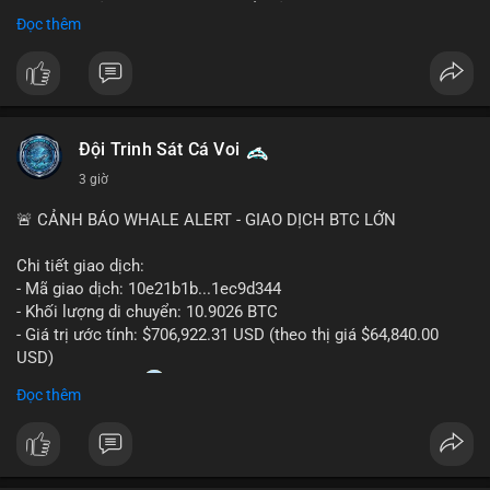
Sự tăng trưởng này được thúc đẩy bởi nhu cầu ngày càng cao
Đọc thêm
trong các lĩnh vực ô tô, logistics và thiết bị thông minh.
Doanh nghiệp cần theo dõi xu hướng này để nắm bắt cơ hội
đầu tư và phát triển giải pháp kết nối tiên tiến.
Đội Trinh Sát Cá Voi
3 giờ
🚨 CẢNH BÁO WHALE ALERT - GIAO DỊCH BTC LỚN
Chi tiết giao dịch:
- Mã giao dịch: 10e21b1b...1ec9d344
- Khối lượng di chuyển: 10.9026 BTC
- Giá trị ước tính: $706,922.31 USD (theo thị giá $64,840.00
USD)
- Thời gian: 18:20
0 2026-08-07 UTC
Đọc thêm
Nhận định phân tích:
Giao dịch 10.9 BTC trị giá hơn 706 nghìn USD được thực hiện
trong khung giờ thanh khoản mỏng (giờ châu Á) cho thấy chủ