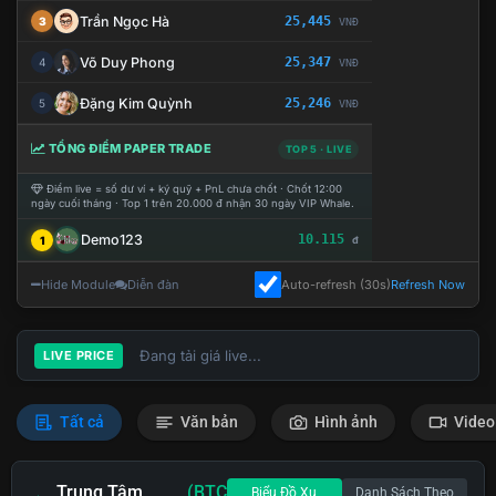
Trần Ngọc Hà
25,445
3
VNĐ
Võ Duy Phong
25,347
4
VNĐ
Đặng Kim Quỳnh
25,246
5
VNĐ
TỔNG ĐIỂM PAPER TRADE
TOP 5 · LIVE
Điểm live = số dư ví + ký quỹ + PnL chưa chốt · Chốt 12:00
ngày cuối tháng · Top 1 trên 20.000 đ nhận 30 ngày VIP Whale.
Demo123
10.115
1
đ
Hide Module
Diễn đàn
Auto-refresh (30s)
Refresh Now
Đang tải giá live...
LIVE PRICE
Tất cả
Văn bản
Hình ảnh
Video
Trung Tâm
(BTC
Biểu Đồ Xu
Danh Sách Theo