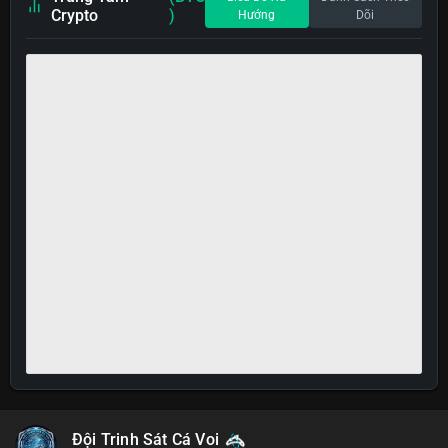
Crypto
)
Hướng
Dõi
Đội Trinh Sát Cá Voi