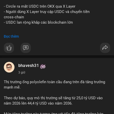
#vlikevn
#titanbot
- Circle ra mắt USDC trên OKX qua X Layer
📰 Nguồn: Decrypt
- Người dùng X Layer truy cập USDC và chuyển tiền
cross‑chain
- USDC lan rộng khắp các blockchain lớn
#binancesquare
#cryptonews
#usdc
#okx
#xlayer
Đọc thêm
$usdc
#vlikevn
#titanbot
📰 Nguồn: Cointelegraph
bhavesh31
3 giờ
Thị trường ống polyolefin toàn cầu đang trên đà tăng trưởng
mạnh mẽ.
Theo dự báo, quy mô thị trường sẽ tăng từ 25,0 tỷ USD vào
năm 2026 lên 44,4 tỷ USD vào năm 2036.