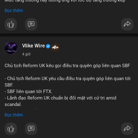
Mức tăng trưởng này tương ứng với tốc độ tăng trưởng kép
hàng năm (CAGR) đạt 5,9% trong giai đoạn dự báo.
Đọc thêm
Đây là tín hiệu tích cực cho các nhà sản xuất, nhà phân phối và
nhà đầu tư trong ngành vật liệu xây dựng và hạ tầng.
Bạn đánh giá thế nào về tiềm năng của dòng sản phẩm ống
nhựa polyolefin trong tương lai?
Vlike Wire
4 giờ
Chủ tịch Reform UK kêu gọi điều tra quyên góp liên quan SBF
- Chủ tịch Reform UK yêu cầu điều tra quyên góp liên quan tới
SBF.
- SBF liên quan tới FTX.
- Lãnh đạo Reform UK chuẩn bị đối mặt với cử tri amid
scandal.
- Sự kiện có thể ảnh hưởng đến hình ảnh SBF và FTX.
Đọc thêm
- Không có thông tin tác động thị trường ngay lập tức.
#binancesquare
#cryptonews
#sbf
#ftx
#reformuk
$btc $eth