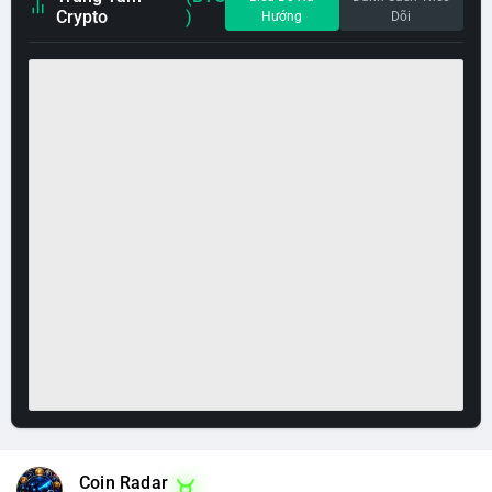
Crypto
)
Hướng
Dõi
Coin Radar