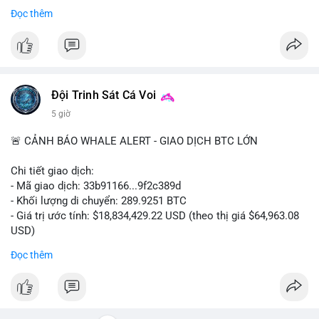
Bắt đầu ngay hôm nay với bước chăm sóc nhỏ nhưng hiệu quả
Đọc thêm
lớn cho nụ cười khỏe mạnh.
#dentabiome
#badbreathsolution
#hoithothommat
#chamsocrangmieng
#suckhoerangmieng
#nucuoitutin
Đội Trinh Sát Cá Voi
5 giờ
🚨 CẢNH BÁO WHALE ALERT - GIAO DỊCH BTC LỚN
Chi tiết giao dịch:
- Mã giao dịch: 33b91166...9f2c389d
- Khối lượng di chuyển: 289.9251 BTC
- Giá trị ước tính: $18,834,429.22 USD (theo thị giá $64,963.08
USD)
- Thời gian: 08:19:30 2026-08-08 UTC
Đọc thêm
Nhận định phân tích:
Khối lượng gần 290 BTC tương đương gần 19 triệu USD được
chuyển trong một giao dịch chưa xác nhận cho thấy dấu hiệu