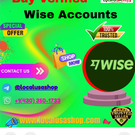
1,5 tỷ USD từ vụ hack Triều Tiên.
- Công nghệ & Bảo mật: BTCPay cảnh báo exploit mới trên
LND có thể đánh cắp thông tin đăng nhập Lightning Network,
người dùng cần cập nhật ngay. XRP Ledger đề xuất sửa đổi bảo
mật token hóa tài sản Wall Street trị giá 530 triệu USD.
Nhà đầu tư nên thận trọng với đòn bẩy cao khi Funding Rate
BTC chỉ ở mức 0.0035%. Vùng Fear hiện tại có thể là cơ hội
tích lũy dài hạn nhưng cần chờ xác nhận dòng tiền.
Xem chi tiết các bài viết đầy đủ tại dòng thời gian của Vlike.vn!
#whalealertbtc
#clarityact
#lightningexploit
#bybitlazarus
#xrpledger