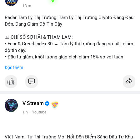
13 m
Radar Tâm Lý Thị Trường: Tâm Lý Thị Trường Crypto Đang Đau
Đớn, Đang Giảm Độ Tin Cậy
📊 CHỈ SỐ SỢ HÃI & THAM LAM:
• Fear & Greed Index 30 → Tâm lý thị trường đang sợ hãi, giảm
độ tin cậy.
• Đầu tư giảm, khối lượng giao dịch giảm 15% so với tuần
trước.
Đọc thêm
📈 XU HƯỚNG TÌM KIẾM & THẢO LUẬN:
• CoinGecko: Jimothy The Raccoon, Pudgy Penguins,
StonkBroker, Cysic, Cronos, Sui, Tutorial.
• Google Trends: chủ đề bóng đá, địa phương, không liên quan
crypto.
V Stream
• LunarCrush: Ethereum, Solana, Dogecoin, Chainlink, Litecoin,
1 h
·
Youtube
Tesla, UFC, Premier League, etc.
💬 DÒNG CHẢY TIN TỨC & TRUYỀN THÔNG:
• Telegram: US Senate tiến hành bỏ phiếu Clarity Act, IMF nói
Việt Nam: Từ Thị Trường Mới Nổi Đến Điểm Sáng Đầu Tư Khu