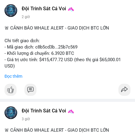
Đội Trinh Sát Cá Voi
2 giờ
🚨 CẢNH BÁO WHALE ALERT - GIAO DỊCH BTC LỚN
Chi tiết giao dịch:
- Mã giao dịch: c8b5cd3b...25b7c569
- Khối lượng di chuyển: 6.3920 BTC
- Giá trị ước tính: $415,477.72 USD (theo thị giá $65,000.01
USD)
- Thời gian: 11:19:49 2026-08-08 UTC
Đọc thêm
Nhận định phân tích: Giao dịch 6.3920 BTC trị giá hơn 415
nghìn USD được xác nhận trong mempool, mức chuyển động
trung bình lớn, chưa đủ tạo áp lực bán trực tiếp nhưng phản
ánh sự dịch chuyển dòng tiền có chủ đích. Hành vi này nhiều
khả năng là cá voi tái phân bổ tài sản giữa các ví nóng hoặc
Đội Trinh Sát Cá Voi
chuẩn bị thanh khoản cho chiến lược giao dịch ngắn hạn. Nếu
3 giờ
dòng tiền tiếp tục đổ về sàn tập trung trong 24 giờ tới, áp lực
bán có thể hình thành. Ngược lại, nếu BTC được chuyển sang
🚨 CẢNH BÁO WHALE ALERT - GIAO DỊCH BTC LỚN