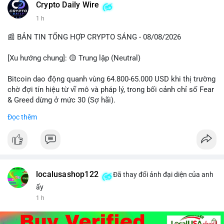
Crypto Daily Wire
1 h
📰 BẢN TIN TỔNG HỢP CRYPTO SÁNG - 08/08/2026
[Xu hướng chung]: 🟡 Trung lập (Neutral)
Bitcoin dao động quanh vùng 64.800-65.000 USD khi thị trường
chờ đợi tín hiệu từ vĩ mô và pháp lý, trong bối cảnh chỉ số Fear
& Greed dừng ở mức 30 (Sợ hãi).
Đọc thêm
- Thị trường & Giá cả: Chuỗi giao dịch cá voi BTC diễn ra dày
đặc, đáng chú ý nhất là lệnh chuyển 289,92 BTC trị giá 18,83
triệu USD lúc 08:19 UTC và 61,37 BTC (gần 4 triệu USD) lúc
06:19 UTC. Các lệnh này chủ yếu là tái phân bổ tài sản, chưa
tạo áp lực bán trực tiếp lên sàn.
localusashop122
Đã thay đổi ảnh đại diện của anh
- Quy định & Pháp lý: Thượng viện Mỹ mở giai đoạn đầu bình
ấy
chọn Bill Clarity Act, cần 60 phiếu để tiến tới tháng tới. IMF
1 h
nhận định stablecoin nội địa có thể thúc đẩy nhu cầu token
được dollar hỗ trợ. Tòa án Mỹ cho phép Bybit truy xuất tài sản