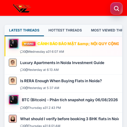
LATEST THREADS
HOTTEST THREADS
MOST VIEWED THRE
CẢNH BÁO BẢO MẬT &amp; NỘI QUY CỘNG ĐỒNG
VÀNG
0
Wednesday a31 6:07 AM
Luxury Apartments in Noida Investment Guide
0
Yesterday at 6:13 AM
Is RERA Enough When Buying Flats in Noida?
0
Yesterday at 5:37 AM
BTC (Bitcoin) - Phân tích snapshot ngày 06/08/2026
0
Thursday a31 2:43 PM
What should I verify before booking 3 BHK flats in Noida?
0
Thursday a31 8:01 AM