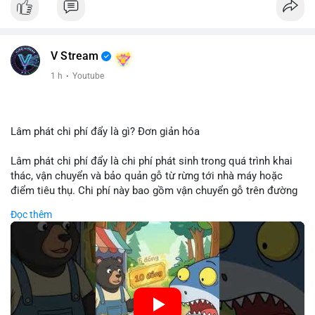
V Stream
1 h
·
Youtube
Lâm phát chi phí đẩy là gì? Đơn giản hóa
Lâm phát chi phí đẩy là chi phí phát sinh trong quá trình khai
thác, vận chuyển và bảo quản gỗ từ rừng tới nhà máy hoặc
điểm tiêu thụ. Chi phí này bao gồm vận chuyển gỗ trên đường
bộ, đường thủy hoặc đường ray, phụ thuộc vào khoảng cách và
Đọc thêm
điều kiện địa hình. Việc hiểu rõ chi phí đẩy giúp doanh nghiệp
lâm nghiệp tối ưu hoá chuỗi cung ứng và kiểm soát lợi nhuận.
🎥 Xem video trực tiếp tại:
Nguồn: Cú Thông Thái