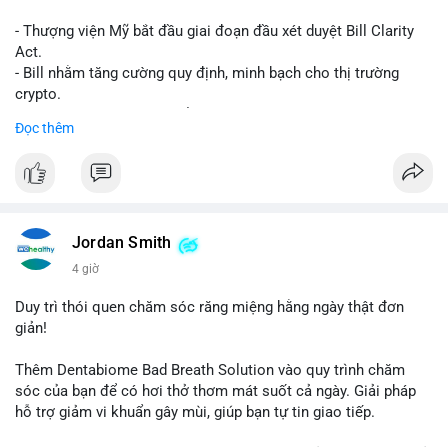
- Thượng viện Mỹ bắt đầu giai đoạn đầu xét duyệt Bill Clarity
Act.
- Bill nhằm tăng cường quy định, minh bạch cho thị trường
crypto.
- Đạt 60 phiếu cần thiết để tiến tới tháng tới.
Đọc thêm
- Bill có thể ảnh hưởng pháp lý, hoạt động của các đồng tiền kỹ
thuật số.
#binancesquare
#cryptonews
#regulation
#ussenate
#clarityact
Jordan Smith
$btc $eth
4 giờ
#vlikevn
#titanbot
Duy trì thói quen chăm sóc răng miệng hằng ngày thật đơn
giản!
📰 Nguồn: CoinDesk
Thêm Dentabiome Bad Breath Solution vào quy trình chăm
sóc của bạn để có hơi thở thơm mát suốt cả ngày. Giải pháp
hỗ trợ giảm vi khuẩn gây mùi, giúp bạn tự tin giao tiếp.