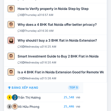
How to Verify property in Noida Step by Step
0
Thursday a31 6:57 AM
Why does a 4 BHK flat Noida offer better privacy?
0
Thursday a31 6:30 AM
Why should I buy a 3 BHK flat in Noida Extension?
0
Wednesday a31 6:25 AM
Smart Investment Guide to Buy 2 BHK Flat in Noida
0
Wednesday a31 6:20 AM
Is a 4 BHK Flat in Noida Extension Good for Remote Work?
0
Wednesday a31 5:26 AM
BẢNG XẾP HẠNG
TOP 5
Trần Thị Hương
25,548
1
VNĐ
Võ Hữu Phong
25,446
2
VNĐ