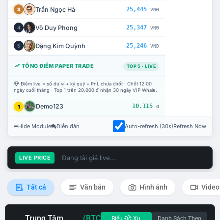
Trần Ngọc Hà
25,445
3
VNĐ
Võ Duy Phong
25,347
4
VNĐ
Đặng Kim Quỳnh
25,246
5
VNĐ
TỔNG ĐIỂM PAPER TRADE
TOP 5 · LIVE
Điểm live = số dư ví + ký quỹ + PnL chưa chốt · Chốt 12:00
ngày cuối tháng · Top 1 trên 20.000 đ nhận 30 ngày VIP Whale.
Demo123
10.115
1
đ
Hide Module
Diễn đàn
Auto-refresh (30s)
Refresh Now
Đang tải giá live...
LIVE PRICE
Tất cả
Văn bản
Hình ảnh
Video
Trung Tâm
(BTC
Biểu Đồ Xu
Danh Sách Theo