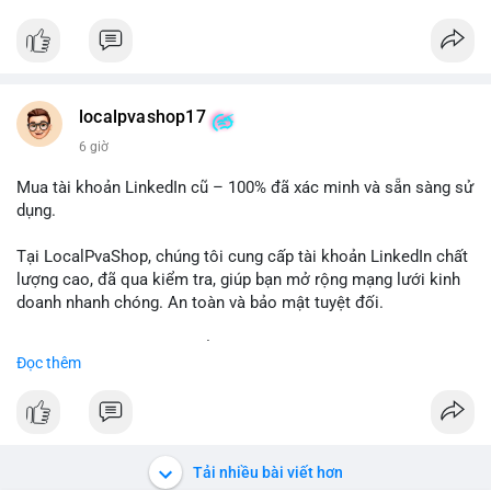
✅ Telegram: @localpvashop
✅ Email: localpvashop@gmail.com
Chất lượng đảm bảo, hỗ trợ tận tình. Hãy liên hệ ngay hôm
nay!
localpvashop17
6 giờ
Mua tài khoản LinkedIn cũ – 100% đã xác minh và sẵn sàng sử
dụng.
Tại LocalPvaShop, chúng tôi cung cấp tài khoản LinkedIn chất
lượng cao, đã qua kiểm tra, giúp bạn mở rộng mạng lưới kinh
doanh nhanh chóng. An toàn và bảo mật tuyệt đối.
Đặt hàng ngay hôm nay để nhận ưu đãi tốt nhất!
Đọc thêm
✅ Đặt hàng: localpvashop
✅ Phản hồi trong 24 giờ
✅ WhatsApp: +1 (66
215-8938
✅ Telegram: @localpvashop
Tải nhiều bài viết hơn
✅ Email: localpvashop@gmail.com