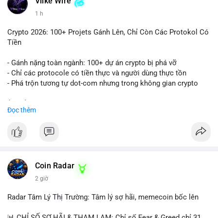
Vlike Wire
1 h
Crypto 2026: 100+ Projets Gánh Lên, Chỉ Còn Các Protokol Có
Tiền
- Gánh nặng toàn ngành: 100+ dự án crypto bị phá vỡ
- Chỉ các protocole có tiền thực và người dùng thực tồn
- Phá trộn tương tự dot-com nhưng trong không gian crypto
$btc $eth
Đọc thêm
#vlikevn
#titanbot
📰 Nguồn: CoinDesk
Coin Radar
2 giờ
Radar Tâm Lý Thị Trường: Tâm lý sợ hãi, memecoin bốc lên
📊 CHỈ SỐ SỢ HÃI & THAM LAM: Chỉ số Fear & Greed chỉ 31