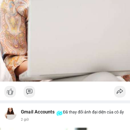
từ dòng vốn ETF (tuần tốt nhất kể từ tháng 4 với 1 tỷ USD)
trước khi gia tăng vị thế.
Xem chi tiết các bài viết đầy đủ tại dòng thời gian của Vlike.vn!
#whalealertbtc
#feargreedindex
#bip110fork
#brazilcryptoregulation
#defitvl
Gmail Accounts
Đã thay đổi ảnh đại diện của cô ấy
2 giờ