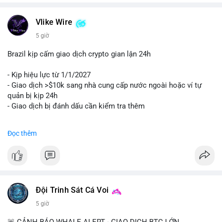
Vlike Wire
5 giờ
Brazil kịp cấm giao dịch crypto gian lận 24h
- Kịp hiệu lực từ 1/1/2027
- Giao dịch >$10k sang nhà cung cấp nước ngoài hoặc ví tự
quản bị kịp 24h
- Giao dịch bị đánh dấu cần kiểm tra thêm
#binancesquare
#cryptonews
#regulation
Đọc thêm
$btc $eth
#vlikevn
#titanbot
📰 Nguồn: Cointelegraph
Đội Trinh Sát Cá Voi
5 giờ