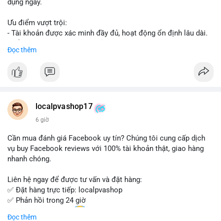
dụng ngay.
Ưu điểm vượt trội:
- Tài khoản được xác minh đầy đủ, hoạt động ổn định lâu dài.
- Hỗ trợ khách hàng 24/7, phản hồi nhanh chóng.
Đọc thêm
- Giao dịch an toàn, bảo mật thông tin.
Đặt hàng ngay hôm nay để nhận ưu đãi tốt nhất!
Liên hệ với chúng tôi qua:
localpvashop17
- WhatsApp: +1 (66
215-8938
- Telegram: @localpvashop
6 giờ
- Email: localpvashop@gmail.com
Cần mua đánh giá Facebook uy tín? Chúng tôi cung cấp dịch
Đừng bỏ lỡ cơ hội sở hữu tài khoản WeChat chất lượng với giá
vụ buy Facebook reviews với 100% tài khoản thật, giao hàng
tốt. Liên hệ ngay!
nhanh chóng.
Liên hệ ngay để được tư vấn và đặt hàng:
✅ Đặt hàng trực tiếp: localpvashop
✅ Phản hồi trong 24 giờ
✅ WhatsApp: +1 (66
215-8938
Đọc thêm