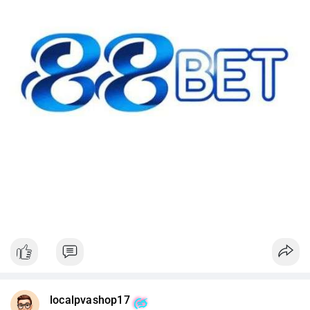
#42btc
#vilanh
#tichluydaihan
#btcmempool
#64831usd
localpvashop17