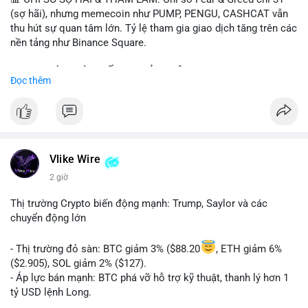
(sợ hãi), nhưng memecoin như PUMP, PENGU, CASHCAT vẫn
thu hút sự quan tâm lớn. Tỷ lệ tham gia giao dịch tăng trên các
nền tảng như Binance Square.
📈 XU HƯỚNG TÌM KIẾM & THẢO LUẬN: TUT, PUMP, PENGU,
Đọc thêm
CASHCAT, SUI, TAO xuất hiện nhiều trong tìm kiếm Việt Nam
và quốc tế. Chủ đề "tăng giá nhanh" và "bài toán mới" là chủ đề
hấp dẫn. Bàn tán về SPCX và SAGA cũng hấp dẫn.
💬 DÒNG CHẢY TIN TỨC & TRUYỀN THÔNG: Bàn tán về "long
SAGA", "short SPCX", và "đã ngồi ăn ở khách sạn 5*" (từ bài
Vlike Wire
đăng Binance Square). Tin tức về BIP-110 Bitcoin và SKR token
2 giờ
Solana tăng 250% FDV. Cập nhật về airdrop MMT và tích hợp
BNB Smart Chain.
Thị trường Crypto biến động mạnh: Trump, Saylor và các
chuyển động lớn
💡 NHẬN ĐỊNH & KHUYẾN NGHỊ: Tâm lý thị trường phân cực.
Sợ hãi do chỉ số thấp nhưng xu hướng memecoin và tin tức
- Thị trường đỏ sàn: BTC giảm 3% ($88.20
, ETH giảm 6%
tích cực (BTC ETF, SKR) tạo áp lực lên giá. Rủi ro từ các đề cày
($2.905), SOL giảm 2% ($127).
SPCX và SAGA vẫn cao. Cần theo dõi xu hướng "long" hoặc
- Áp lực bán mạnh: BTC phá vỡ hỗ trợ kỹ thuật, thanh lý hơn 1
"short" theo chiến lược cá nhân.
tỷ USD lệnh Long.
- Tin tức quan trọng: Trump Media dự kiến airdrop token cho