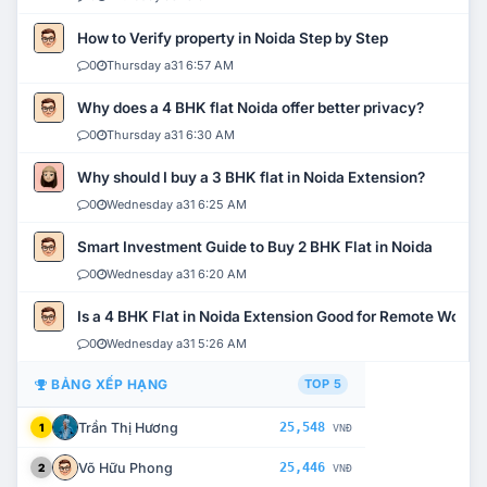
How to Verify property in Noida Step by Step
0
Thursday a31 6:57 AM
Why does a 4 BHK flat Noida offer better privacy?
0
Thursday a31 6:30 AM
Why should I buy a 3 BHK flat in Noida Extension?
0
Wednesday a31 6:25 AM
Smart Investment Guide to Buy 2 BHK Flat in Noida
0
Wednesday a31 6:20 AM
Is a 4 BHK Flat in Noida Extension Good for Remote Work?
0
Wednesday a31 5:26 AM
BẢNG XẾP HẠNG
TOP 5
Trần Thị Hương
25,548
1
VNĐ
Võ Hữu Phong
25,446
2
VNĐ