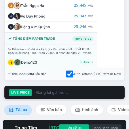
Trần Ngọc Hà
25,445
3
VNĐ
Võ Duy Phong
25,347
4
VNĐ
Đặng Kim Quỳnh
25,246
5
VNĐ
TỔNG ĐIỂM PAPER TRADE
TOP 5 · LIVE
Điểm live = số dư ví + ký quỹ + PnL chưa chốt · Chốt 12:00
ngày cuối tháng · Top 1 trên 20.000 đ nhận 30 ngày VIP Whale.
Demo123
5.492
1
đ
Hide Module
Diễn đàn
Auto-refresh (30s)
Refresh Now
Đang tải giá live...
LIVE PRICE
Tất cả
Văn bản
Hình ảnh
Video
Trung Tâm
(BTC
Biểu Đồ Xu
Danh Sách Theo