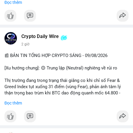
Đọc thêm
📊 Nguồn: Radar Tâm Lý Thị Trường
cổ đông vào tháng 2.
- Định chế tài chính: Delaware Life đưa BTC vào sản phẩm bảo
hiểm; Galaxy Digital lập quỹ đầu tư 100 triệu USD.
- Pháp lý: CEO Coinbase thúc đẩy khung pháp lý tại Davos; Bồ
Đào Nha chặn Polymarket.
Crypto Daily Wire
#binancesquare
#cryptonews
#btc
#eth
#sol
#xrp
2 giờ
$btc $eth $sol $xrp
📰 BẢN TIN TỔNG HỢP CRYPTO SÁNG - 09/08/2026
#vlikevn
#titanbot
[Xu hướng chung]: 🟡 Trung lập (Neutral) nghiêng về rủi ro
📰 Nguồn: Decrypt
Thị trường đang trong trạng thái giằng co khi chỉ số Fear &
Greed Index tụt xuống 31 điểm (vùng Fear), phản ánh tâm lý
thận trọng bao trùm khi BTC dao động quanh mốc 64.800 -
64.900 USD.
Đọc thêm
- Thị trường & Giá cả: Hoạt động cá voi diễn ra mạnh mẽ với 7
giao dịch BTC lớn được ghi nhận trong 24h qua, tổng trị giá
hơn 23,6 triệu USD. Đáng chú ý nhất là lệnh chuyển 90,94 BTC
(5,89 triệu USD) và 89,97 BTC (5,82 triệu USD), cho thấy các tổ