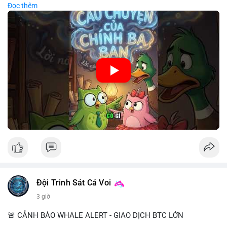
Đọc thêm
chiến lược đầu tư rõ ràng.
🎥 Xem video trực tiếp tại:
Nguồn: Cú Thông Thái
Đội Trinh Sát Cá Voi
3 giờ
🚨 CẢNH BÁO WHALE ALERT - GIAO DỊCH BTC LỚN