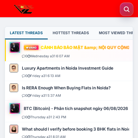
LATEST THREADS
HOTTEST THREADS
MOST VIEWED THRE
CẢNH BÁO BẢO MẬT &amp; NỘI QUY CỘNG ĐỒNG
VÀNG
0
Wednesday a31 6:07 AM
Luxury Apartments in Noida Investment Guide
0
Friday a31 6:13 AM
Is RERA Enough When Buying Flats in Noida?
0
Friday a31 5:37 AM
BTC (Bitcoin) - Phân tích snapshot ngày 06/08/2026
0
Thursday a31 2:43 PM
What should I verify before booking 3 BHK flats in Noida?
0
Thursday a31 8:01 AM