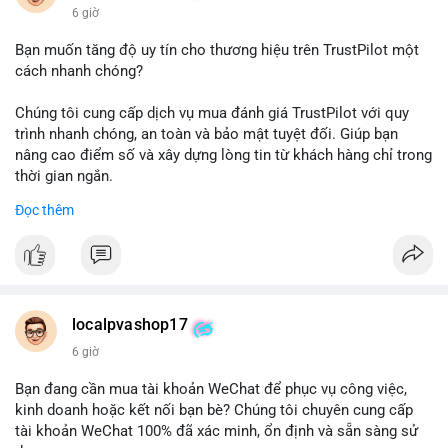
6 giờ
Bạn muốn tăng độ uy tín cho thương hiệu trên TrustPilot một
cách nhanh chóng?
Chúng tôi cung cấp dịch vụ mua đánh giá TrustPilot với quy
trình nhanh chóng, an toàn và bảo mật tuyệt đối. Giúp bạn
nâng cao điểm số và xây dựng lòng tin từ khách hàng chỉ trong
thời gian ngắn.
Đọc thêm
Đặt hàng ngay hôm nay để nhận ưu đãi:
👉 Order tại: localpvashop
👉 Phản hồi 24/7
👉 WhatsApp: +1 660 215-8938
👉 Telegram: @localpvashop
localpvashop17
👉 Email: localpvashop@gmail.com
6 giờ
Đừng bỏ lỡ cơ hội cải thiện danh tiếng trực tuyến của bạn một
Bạn đang cần mua tài khoản WeChat để phục vụ công việc,
cách hiệu quả!
kinh doanh hoặc kết nối bạn bè? Chúng tôi chuyên cung cấp
tài khoản WeChat 100% đã xác minh, ổn định và sẵn sàng sử