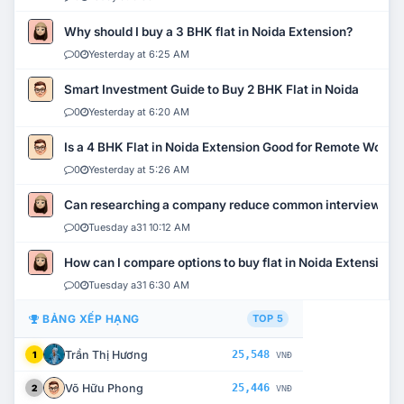
Why should I buy a 3 BHK flat in Noida Extension?
0
Yesterday at 6:25 AM
Smart Investment Guide to Buy 2 BHK Flat in Noida
0
Yesterday at 6:20 AM
Is a 4 BHK Flat in Noida Extension Good for Remote Work?
0
Yesterday at 5:26 AM
Can researching a company reduce common interview mi
0
Tuesday a31 10:12 AM
How can I compare options to buy flat in Noida Extension?
0
Tuesday a31 6:30 AM
BẢNG XẾP HẠNG
TOP 5
Trần Thị Hương
25,548
1
VNĐ
Võ Hữu Phong
25,446
2
VNĐ