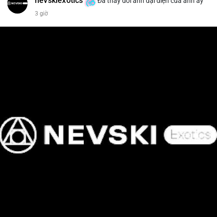
nevskiexotics
Đã thay đổi ảnh đại diện của anh ấy
3 giờ