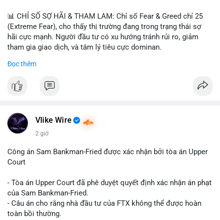
📊 CHỈ SỐ SỢ HÃI & THAM LAM: Chỉ số Fear & Greed chỉ 25
(Extreme Fear), cho thấy thị trường đang trong trạng thái sợ
hãi cực mạnh. Người đầu tư có xu hướng tránh rủi ro, giảm
tham gia giao dịch, và tâm lý tiêu cực dominan.
Đọc thêm
📈 XU HƯỚNG TÌM KIẾM & THẢO LUẬN: Coin được tìm kiếm
nhiều nhất trên CoinGecko là Cash Cat (CASHCAT), Bitcoin
(BTC), Sui (SUI), Pudgy Penguins (PENGU). Trên Google Trends
Việt Nam, từ khóa như 'con riêng', 'phạm nhật minh anh' và 'tô
lâm' được nhắc đến nhiều, có thể phản ánh sự quan tâm đến
các chủ đề không liên quan trực tiếp đến crypto.
Vlike Wire
2 giờ
💬 DÒNG CHẢY TIN TỨC & TRUYỀN THÔNG: Các bài đăng
trên Binance Square tập trung vào chiến lược trading, lệnh kẹp,
Công án Sam Bankman-Fried được xác nhận bởi tòa án Upper
và cập nhật về sự kiện như 'Lãi lỗ chưa ghi nhận'. Trên
Court
Telegram, tin tức nổi bật bao gồm việc Tether mở rộng vào
Saudi Arabia và báo cáo về Bitcoin miners chuyển hướng AI.
- Tòa án Upper Court đã phê duyệt quyết định xác nhận án phạt
Các tin tức quốc tế cũng nhấn mạnh sự động chảy của thị
của Sam Bankman-Fried.
trường.
- Câu án cho rằng nhà đầu tư của FTX không thể được hoàn
toàn bồi thường.