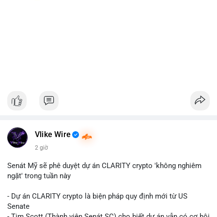
Vlike Wire
2 giờ
Senát Mỹ sẽ phê duyệt dự án CLARITY crypto 'không nghiêm
ngặt' trong tuần này
- Dự án CLARITY crypto là biện pháp quy định mới từ US
Senate
- Tim Scott (Thành viên Senát SC) cho biết dự án vẫn có cơ hội