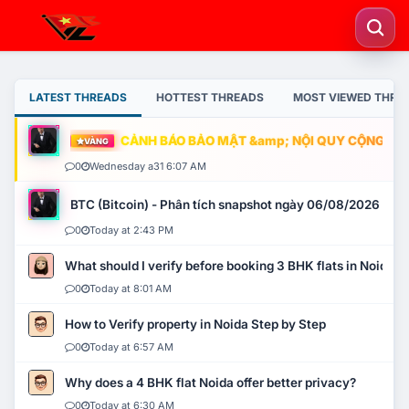
LATEST THREADS
HOTTEST THREADS
MOST VIEWED THRE
CẢNH BÁO BẢO MẬT &amp; NỘI QUY CỘNG ĐỒNG
VÀNG
0
Wednesday a31 6:07 AM
BTC (Bitcoin) - Phân tích snapshot ngày 06/08/2026
0
Today at 2:43 PM
What should I verify before booking 3 BHK flats in Noida?
0
Today at 8:01 AM
How to Verify property in Noida Step by Step
0
Today at 6:57 AM
Why does a 4 BHK flat Noida offer better privacy?
0
Today at 6:30 AM