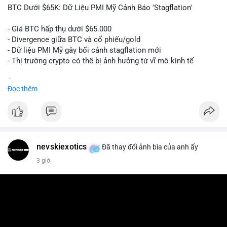
📰 Nguồn: Cointelegraph
BTC Dưới $65K: Dữ Liệu PMI Mỹ Cảnh Báo 'Stagflation'
- Giá BTC hấp thụ dưới $65.000
- Divergence giữa BTC và cổ phiếu/gold
- Dữ liệu PMI Mỹ gây bối cảnh stagflation mới
- Thị trường crypto có thể bị ảnh hưởng từ vĩ mô kinh tế
$btc
#btc
Đọc thêm
#vlikevn
#titanbot
📰 Nguồn: Cointelegraph
nevskiexotics
Đã thay đổi ảnh bìa của anh ấy
3 giờ