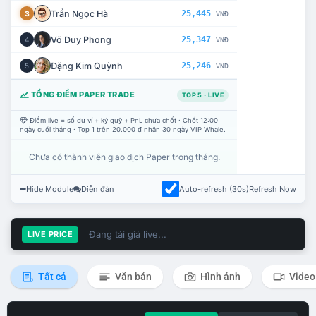
Trần Ngọc Hà
25,445
3
VNĐ
Võ Duy Phong
25,347
4
VNĐ
Đặng Kim Quỳnh
25,246
5
VNĐ
TỔNG ĐIỂM PAPER TRADE
TOP 5 · LIVE
Điểm live = số dư ví + ký quỹ + PnL chưa chốt · Chốt 12:00
ngày cuối tháng · Top 1 trên 20.000 đ nhận 30 ngày VIP Whale.
Chưa có thành viên giao dịch Paper trong tháng.
Hide Module
Diễn đàn
Auto-refresh (30s)
Refresh Now
Đang tải giá live...
LIVE PRICE
Tất cả
Văn bản
Hình ảnh
Video