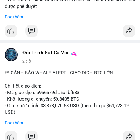
được phê duyệt
- Bài toán chính là thời gian hạn chế để đưa dự án vào lịch
Đọc thêm
trình
- Có thể ảnh hưởng đến môi trường quy định crypto tại Mỹ
$btc $eth
#vlikevn
#titanbot
Đội Trinh Sát Cá Voi
2 giờ
📰 Nguồn: Cointelegraph
🚨 CẢNH BÁO WHALE ALERT - GIAO DỊCH BTC LỚN
Chi tiết giao dịch:
- Mã giao dịch: e956579d...5a1bf683
- Khối lượng di chuyển: 59.8405 BTC
- Giá trị ước tính: $3,873,070.58 USD (theo thị giá $64,723.19
USD)
- Thời gian: 17:19:55 2026-08-06 UTC
Đọc thêm
Một khối lượng 59.84 BTC trị giá gần 3.9 triệu USD vừa được
kích hoạt di chuyển trong mempool. Với quy mô này, khả năng