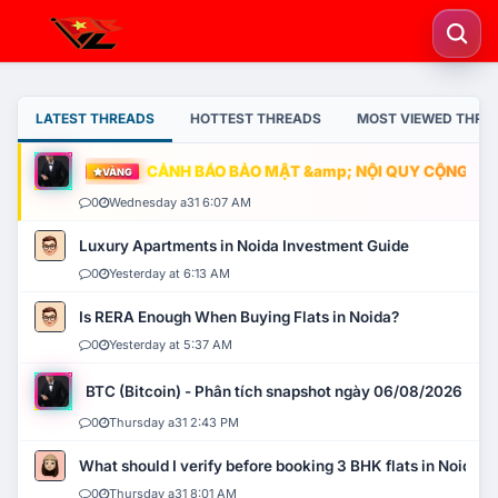
LATEST THREADS
HOTTEST THREADS
MOST VIEWED THRE
CẢNH BÁO BẢO MẬT &amp; NỘI QUY CỘNG ĐỒNG
VÀNG
0
Wednesday a31 6:07 AM
Luxury Apartments in Noida Investment Guide
0
Yesterday at 6:13 AM
Is RERA Enough When Buying Flats in Noida?
0
Yesterday at 5:37 AM
BTC (Bitcoin) - Phân tích snapshot ngày 06/08/2026
0
Thursday a31 2:43 PM
What should I verify before booking 3 BHK flats in Noida?
0
Thursday a31 8:01 AM