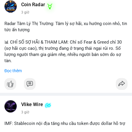
Coin Radar
3 giờ
Radar Tâm Lý Thị Trường: Tâm lý sợ hãi, xu hướng coin nhỏ, tin
tức ấn tượng
📊 CHỈ SỐ SỢ HÃI & THAM LAM: Chỉ số Fear & Greed chỉ 30
(sợ hãi cực cao), thị trường đang ở trạng thái ngại rủi ro. Số
lượng người tham gia giảm nhẹ, nhiều người bán sớm do sợ
tàn.
Đọc thêm
📈 XU HƯỚNG TÌM KIẾM & THẢO LUẬN: Biconomy (BICO),
Pudgy Penguins (PENGU), Bitcoin SV (BSV) và Kaspa (KAS) là
coin được tìm kiếm nhiều nhất. Chủ đề NFT (Pudgy Penguins),
AI (Hyperliquid) và ổn định (BSV) nổi bật.
💬 DÒNG CHẢY TIN TỨC & TRUYỀN THÔNG: Bàn tán trên
Vlike Wire
Binance Square tập trung vào lệnh kẹp, dự báo NVDA và Musk
3 giờ
Starship 13. Telegram nhấn mạnh luật mới tại Brazil và tranh
luận về Clearity Act.
IMF: Stablecoin nội địa tăng nhu cầu token được dollar hỗ trợ