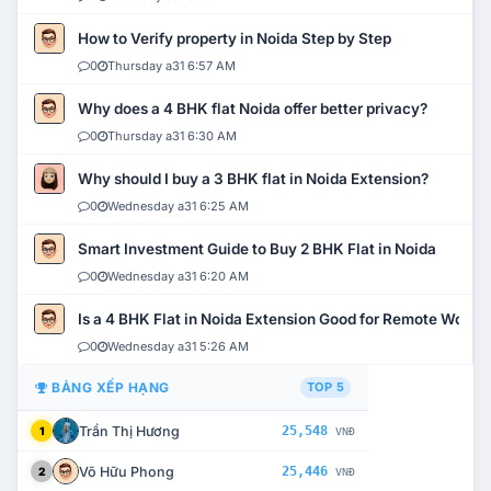
How to Verify property in Noida Step by Step
0
Thursday a31 6:57 AM
Why does a 4 BHK flat Noida offer better privacy?
0
Thursday a31 6:30 AM
Why should I buy a 3 BHK flat in Noida Extension?
0
Wednesday a31 6:25 AM
Smart Investment Guide to Buy 2 BHK Flat in Noida
0
Wednesday a31 6:20 AM
Is a 4 BHK Flat in Noida Extension Good for Remote Work?
0
Wednesday a31 5:26 AM
BẢNG XẾP HẠNG
TOP 5
Trần Thị Hương
25,548
1
VNĐ
Võ Hữu Phong
25,446
2
VNĐ