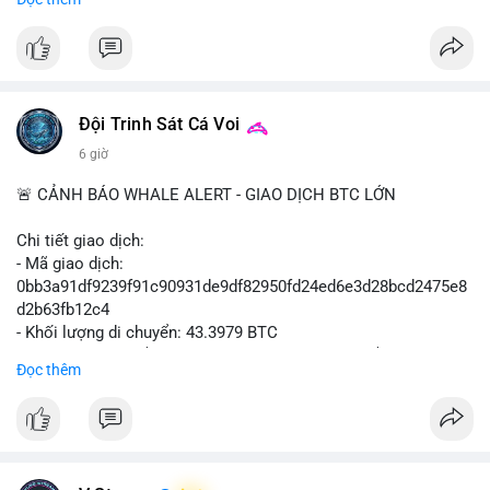
$btc $eth
#vlikevn
#titanbot
📰 Nguồn: Cointelegraph
Đội Trinh Sát Cá Voi
6 giờ
🚨 CẢNH BÁO WHALE ALERT - GIAO DỊCH BTC LỚN
Chi tiết giao dịch:
- Mã giao dịch:
0bb3a91df9239f91c90931de9df82950fd24ed6e3d28bcd2475e8
d2b63fb12c4
- Khối lượng di chuyển: 43.3979 BTC
- Giá trị ước tính: $2,820,579.98 USD (theo thị giá $64,993.43
Đọc thêm
USD)
- Thời gian: 04:18
4 2026-08-08 UTC
Nhận định phân tích hành vi của Cá voi dựa trên giao dịch này:
Khối lượng 43.3979 BTC tương đương 2.82 triệu USD, một con