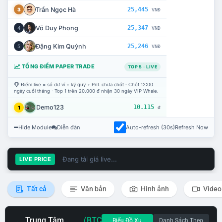
Trần Ngọc Hà
25,445
3
VNĐ
Võ Duy Phong
25,347
4
VNĐ
Đặng Kim Quỳnh
25,246
5
VNĐ
TỔNG ĐIỂM PAPER TRADE
TOP 5 · LIVE
Điểm live = số dư ví + ký quỹ + PnL chưa chốt · Chốt 12:00
ngày cuối tháng · Top 1 trên 20.000 đ nhận 30 ngày VIP Whale.
Demo123
10.115
1
đ
Hide Module
Diễn đàn
Auto-refresh (30s)
Refresh Now
Đang tải giá live...
LIVE PRICE
Tất cả
Văn bản
Hình ảnh
Video
Trung Tâm
(BTC
Biểu Đồ Xu
Danh Sách Theo