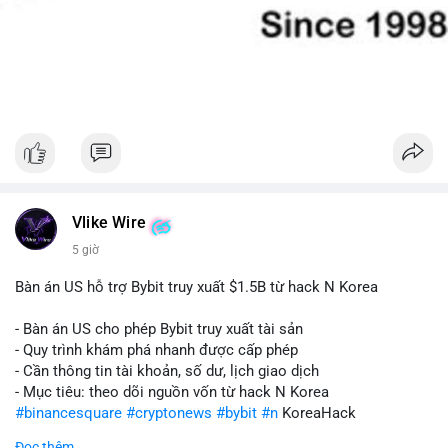
Vlike Wire
5 giờ
Bàn án US hỗ trợ Bybit truy xuất $1.5B từ hack N Korea
- Bàn án US cho phép Bybit truy xuất tài sản
- Quy trình khám phá nhanh được cấp phép
- Cần thông tin tài khoản, số dư, lịch giao dịch
- Mục tiêu: theo dõi nguồn vốn từ hack N Korea
#binancesquare
#cryptonews
#bybit
#n
KoreaHack
Đọc thêm