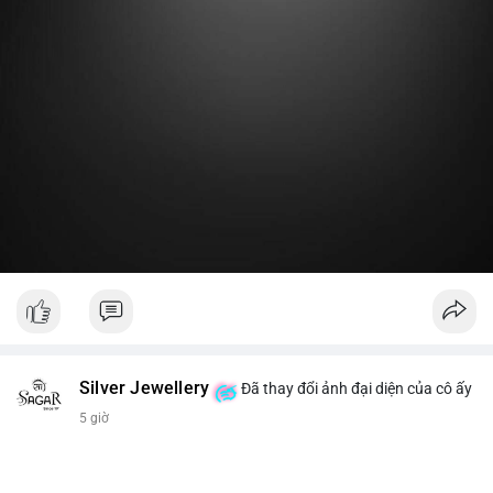
Lời khuyên:
Nhà đầu tư nhỏ lẻ nên theo dõi thêm 2-3 giao dịch lớn tiếp
theo trong 24 giờ. Nếu dòng tiền tiếp tục chảy vào ví lạnh, đó
là tín hiệu tích lũy. Tránh hành động theo cảm xúc trước một
giao dịch đơn lẻ.
#19dot8371btc
#vilanh
#tichluydaihan
#phanbotaisan
#gia65k
Silver Jewellery
Đã thay đổi ảnh đại diện của cô ấy
5 giờ