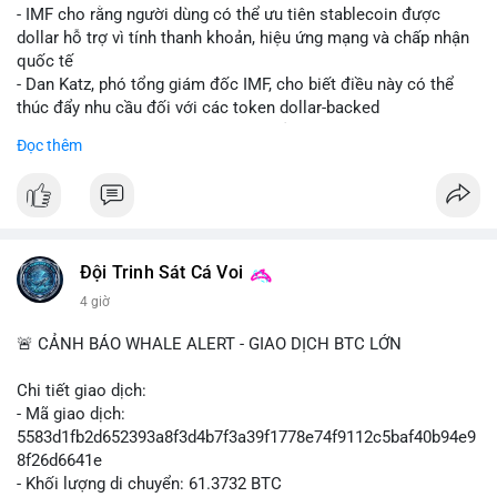
💡 NHẬN ĐỊNH & KHUYẾN NGHỊ: Tâm lý ngắn hạn vẫn tiêu
- IMF cho rằng người dùng có thể ưu tiên stablecoin được
cực do sợ hãi, nhưng xu hướng coin nhỏ và tin tức AI/NVIDA
dollar hỗ trợ vì tính thanh khoản, hiệu ứng mạng và chấp nhận
có thể tạo cơ hội mua sớm. Cần theo dõi sự thay đổi trong
quốc tế
chính sách crypto Mỹ.
- Dan Katz, phó tổng giám đốc IMF, cho biết điều này có thể
thúc đẩy nhu cầu đối với các token dollar-backed
📊 Nguồn: Radar Tâm Lý Thị Trường
- Nhận định được đưa ra trong bối cảnh các quốc gia phát
Đọc thêm
triển stablecoin nội địa
$btc $eth
#vlikevn
#titanbot
Đội Trinh Sát Cá Voi
📰 Nguồn: Cointelegraph
4 giờ
🚨 CẢNH BÁO WHALE ALERT - GIAO DỊCH BTC LỚN
Chi tiết giao dịch:
- Mã giao dịch:
5583d1fb2d652393a8f3d4b7f3a39f1778e74f9112c5baf40b94e9
8f26d6641e
- Khối lượng di chuyển: 61.3732 BTC