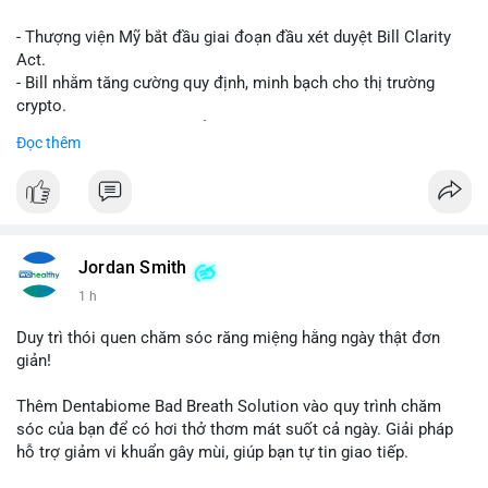
- Thượng viện Mỹ bắt đầu giai đoạn đầu xét duyệt Bill Clarity
Act.
- Bill nhằm tăng cường quy định, minh bạch cho thị trường
crypto.
- Đạt 60 phiếu cần thiết để tiến tới tháng tới.
Đọc thêm
- Bill có thể ảnh hưởng pháp lý, hoạt động của các đồng tiền kỹ
thuật số.
#binancesquare
#cryptonews
#regulation
#ussenate
#clarityact
Jordan Smith
$btc $eth
1 h
#vlikevn
#titanbot
Duy trì thói quen chăm sóc răng miệng hằng ngày thật đơn
giản!
📰 Nguồn: CoinDesk
Thêm Dentabiome Bad Breath Solution vào quy trình chăm
sóc của bạn để có hơi thở thơm mát suốt cả ngày. Giải pháp
hỗ trợ giảm vi khuẩn gây mùi, giúp bạn tự tin giao tiếp.