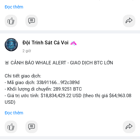
Bắt đầu ngay hôm nay với bước chăm sóc nhỏ nhưng hiệu quả
Đọc thêm
lớn cho nụ cười khỏe mạnh.
#dentabiome
#badbreathsolution
#hoithothommat
#chamsocrangmieng
#suckhoerangmieng
#nucuoitutin
Đội Trinh Sát Cá Voi
2 giờ
🚨 CẢNH BÁO WHALE ALERT - GIAO DỊCH BTC LỚN
Chi tiết giao dịch:
- Mã giao dịch: 33b91166...9f2c389d
- Khối lượng di chuyển: 289.9251 BTC
- Giá trị ước tính: $18,834,429.22 USD (theo thị giá $64,963.08
USD)
- Thời gian: 08:19:30 2026-08-08 UTC
Đọc thêm
Nhận định phân tích:
Khối lượng gần 290 BTC tương đương gần 19 triệu USD được
chuyển trong một giao dịch chưa xác nhận cho thấy dấu hiệu