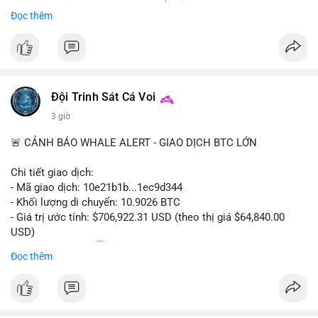
Sự tăng trưởng này được thúc đẩy bởi nhu cầu ngày càng cao
Đọc thêm
trong các lĩnh vực ô tô, logistics và thiết bị thông minh.
Doanh nghiệp cần theo dõi xu hướng này để nắm bắt cơ hội
đầu tư và phát triển giải pháp kết nối tiên tiến.
Đội Trinh Sát Cá Voi
3 giờ
🚨 CẢNH BÁO WHALE ALERT - GIAO DỊCH BTC LỚN
Chi tiết giao dịch:
- Mã giao dịch: 10e21b1b...1ec9d344
- Khối lượng di chuyển: 10.9026 BTC
- Giá trị ước tính: $706,922.31 USD (theo thị giá $64,840.00
USD)
- Thời gian: 18:20
0 2026-08-07 UTC
Đọc thêm
Nhận định phân tích:
Giao dịch 10.9 BTC trị giá hơn 706 nghìn USD được thực hiện
trong khung giờ thanh khoản mỏng (giờ châu Á) cho thấy chủ