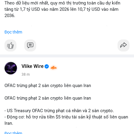
Theo dữ liệu mới nhất, quy mô thị trường toàn cầu dự kiến
Lời khuyên: Nhà đầu tư nhỏ lẻ nên quan sát thêm 2-4 giờ sau
tăng từ 1,7 tỷ USD vào năm 2026 lên 10,7 tỷ USD vào năm
khi giao dịch được xác nhận, tránh hành động theo cảm xúc.
2036.
Xác minh địa chỉ ví đích trước khi đưa ra quyết định vào lệnh,
ưu tiên quản trị rủi ro trong giai đoạn biến động mạnh.
Mức tăng trưởng này tương ứng với tốc độ tăng trưởng kép
Đọc thêm
hàng năm (CAGR) ấn tượng lên tới 20,2%.
#99dot6btc
#capvoichuyentien
#vilanhtichluy
#aplucban
#btcmempool65k
Điều gì đang thúc đẩy sự tăng trưởng vượt bậc này? Hãy cùng
theo dõi các phân tích chuyên sâu về xu hướng công nghệ và
nhu cầu thị trường trong thời gian tới.
Vlike Wire
38 m
OFAC trừng phạt 2 sàn crypto liên quan Iran
OFAC trừng phạt 2 sàn crypto liên quan Iran
- US Treasury OFAC trừng phạt cá nhân và 2 sàn crypto.
- Động cơ: hỗ trợ rửa tiền $5 triệu tài sản kỹ thuật số liên quan
Iran.
- Các sàn bị cấm hoạt động, tài khoản bị khóa.
Đọc thêm