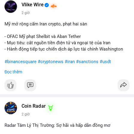
Vlike Wire
2 giờ
Mỹ mở rộng cấm Iran crypto, phạt hai sàn
- OFAC Mỹ phạt Shelbit và Aban Tether
- Mục tiêu: cắt nguồn tiền điện tử và ngoại tệ của Iran
- Hành động tiếp tục chiến dịch áp lực tài chính Washington
#binancesquare
#cryptonews
#iran
#sanctions
#usdt
Đọc thêm
$usdt
#vlikevn
#titanbot
📰 Nguồn: CoinDesk
Coin Radar
2 giờ
Radar Tâm Lý Thị Trường: Sợ hãi và hấp dẫn đồng mơ