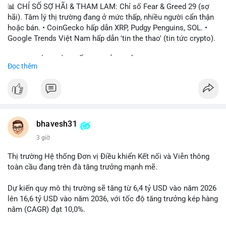
📊 CHỈ SỐ SỢ HÃI & THAM LAM: Chỉ số Fear & Greed 29 (sợ
hãi). Tâm lý thị trường đang ở mức thấp, nhiều người cẩn thận
hoặc bán. • CoinGecko hấp dẫn XRP, Pudgy Penguins, SOL. •
Google Trends Việt Nam hấp dẫn 'tin the thao' (tin tức crypto).
📈 XU HƯỚNG TÌM KIẾM & THẢO LUẬN: • XRP, SOL, PENGU,
Đọc thêm
ONDO, CASHCAT. • Chủ đề 'tô thị ty na' (tỷ giá) và 'giao thông'
(giao thông tài chính). • Bàn tán Binance Square tập trung vào
BTC breakout và lệnh long/short.
💬 DÒNG CHẢY TIN TỨC & TRUYỀN THÔNG: • Trump khẳng
định crypto là 'vấn đề lớn' giúp giảm áp lực USD. • Binance hỗ
bhavesh31
trợ cổ phiếu Apple/IBM. • Bài đăng hấp dẫn về $HFT, $SKYAI,
3 giờ
$BICO. • Tin nhắn cảnh báo về hack North Korea (Bybit).
Thị trường Hệ thống Đơn vị Điều khiển Kết nối và Viễn thông
💡 NHẬN ĐỊNH & KHUYẾN NGHỊ: Tâm lý thị trường đang phân
toàn cầu đang trên đà tăng trưởng mạnh mẽ.
cực. Sợ hãi do chỉ số thấp, nhưng hấp dẫn từ xu hướng meme
coin (PENGU, CASHCAT) và tin cậy từ các dự án lớn (BTC,
Dự kiến quy mô thị trường sẽ tăng từ 6,4 tỷ USD vào năm 2026
SOL). Rủi ro tăng nếu không có thông tin rõ ràng về quy định.
lên 16,6 tỷ USD vào năm 2036, với tốc độ tăng trưởng kép hàng
năm (CAGR) đạt 10,0%.
📊 Nguồn: Radar Tâm Lý Thị Trường