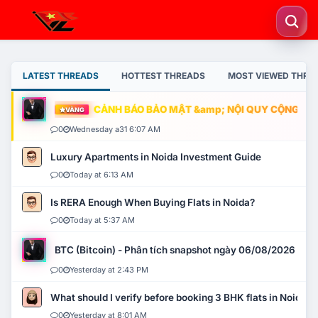
LATEST THREADS
HOTTEST THREADS
MOST VIEWED THRE
CẢNH BÁO BẢO MẬT &amp; NỘI QUY CỘNG ĐỒNG
VÀNG
0
Wednesday a31 6:07 AM
Luxury Apartments in Noida Investment Guide
0
Today at 6:13 AM
Is RERA Enough When Buying Flats in Noida?
0
Today at 5:37 AM
BTC (Bitcoin) - Phân tích snapshot ngày 06/08/2026
0
Yesterday at 2:43 PM
What should I verify before booking 3 BHK flats in Noida?
0
Yesterday at 8:01 AM