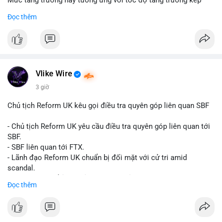
Mức tăng trưởng này tương ứng với tốc độ tăng trưởng kép
hàng năm (CAGR) đạt 5,9% trong giai đoạn dự báo.
Đọc thêm
Đây là tín hiệu tích cực cho các nhà sản xuất, nhà phân phối và
nhà đầu tư trong ngành vật liệu xây dựng và hạ tầng.
Bạn đánh giá thế nào về tiềm năng của dòng sản phẩm ống
nhựa polyolefin trong tương lai?
Vlike Wire
3 giờ
Chủ tịch Reform UK kêu gọi điều tra quyên góp liên quan SBF
- Chủ tịch Reform UK yêu cầu điều tra quyên góp liên quan tới
SBF.
- SBF liên quan tới FTX.
- Lãnh đạo Reform UK chuẩn bị đối mặt với cử tri amid
scandal.
- Sự kiện có thể ảnh hưởng đến hình ảnh SBF và FTX.
Đọc thêm
- Không có thông tin tác động thị trường ngay lập tức.
#binancesquare
#cryptonews
#sbf
#ftx
#reformuk
$btc $eth