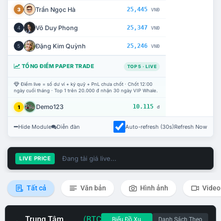
Trần Ngọc Hà
25,445
3
VNĐ
Võ Duy Phong
25,347
4
VNĐ
Đặng Kim Quỳnh
25,246
5
VNĐ
TỔNG ĐIỂM PAPER TRADE
TOP 5 · LIVE
Điểm live = số dư ví + ký quỹ + PnL chưa chốt · Chốt 12:00
ngày cuối tháng · Top 1 trên 20.000 đ nhận 30 ngày VIP Whale.
Demo123
10.115
1
đ
Hide Module
Diễn đàn
Auto-refresh (30s)
Refresh Now
Đang tải giá live...
LIVE PRICE
Tất cả
Văn bản
Hình ảnh
Video
Trung Tâm
(BTC
Biểu Đồ Xu
Danh Sách Theo