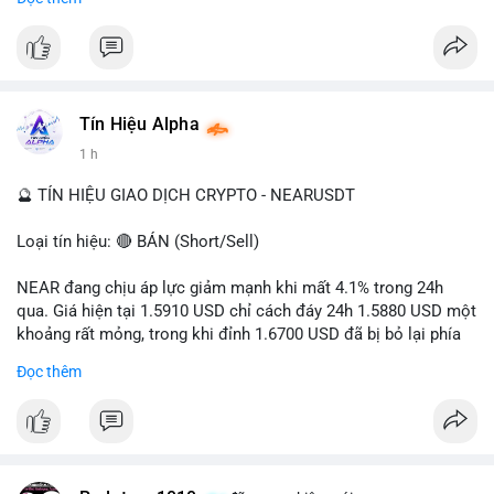
- Tác động: rủi ro cho thị trường crypto, tăng áp lực pháp lý.
#binancesquare
#cryptonews
#ofac
#ussanctions
#iran
$btc $eth
Tín Hiệu Alpha
#vlikevn
#titanbot
1 h
📰 Nguồn: Cointelegraph
🔮 TÍN HIỆU GIAO DỊCH CRYPTO - NEARUSDT
Loại tín hiệu: 🔴 BÁN (Short/Sell)
NEAR đang chịu áp lực giảm mạnh khi mất 4.1% trong 24h
qua. Giá hiện tại 1.5910 USD chỉ cách đáy 24h 1.5880 USD một
khoảng rất mỏng, trong khi đỉnh 1.6700 USD đã bị bỏ lại phía
sau. Biên độ dao động ngày đạt 4.9%, cho thấy phe bán đang
Đọc thêm
kiểm soát hoàn toàn. Khối lượng giao dịch 10.29 triệu NEAR
không đủ lớn để tạo lực đỡ, xác nhận xu hướng đi xuống đang
tiếp diễn.
Khuyến nghị giao dịch: