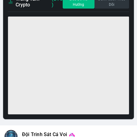
Crypto
)
Hướng
Dõi
Đội Trinh Sát Cá Voi