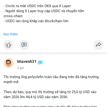
#vlikevn
#titanbot
- Circle ra mắt USDC trên OKX qua X Layer
📰 Nguồn: Decrypt
- Người dùng X Layer truy cập USDC và chuyển tiền
cross‑chain
- USDC lan rộng khắp các blockchain lớn
#binancesquare
#cryptonews
#usdc
#okx
#xlayer
Đọc thêm
$usdc
#vlikevn
#titanbot
📰 Nguồn: Cointelegraph
bhavesh31
3 giờ
Thị trường ống polyolefin toàn cầu đang trên đà tăng trưởng
mạnh mẽ.
Theo dự báo, quy mô thị trường sẽ tăng từ 25,0 tỷ USD vào
năm 2026 lên 44,4 tỷ USD vào năm 2036.