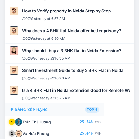
How to Verify property in Noida Step by Step
0
Yesterday at 6:57 AM
Why does a 4 BHK flat Noida offer better privacy?
0
Yesterday at 6:30 AM
Why should I buy a 3 BHK flat in Noida Extension?
0
Wednesday a31 6:25 AM
Smart Investment Guide to Buy 2 BHK Flat in Noida
0
Wednesday a31 6:20 AM
Is a 4 BHK Flat in Noida Extension Good for Remote Work?
0
Wednesday a31 5:26 AM
BẢNG XẾP HẠNG
TOP 5
Trần Thị Hương
25,548
1
VNĐ
Võ Hữu Phong
25,446
2
VNĐ