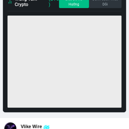
Crypto
)
Hướng
Dõi
Vlike Wire