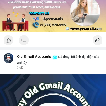
#solusdt
#longsol
#vung76
#breakoutsol
#lenhmuasol
Old Gmail Accounts
Đã thay đổi ảnh đại diện của
anh ấy
3 giờ