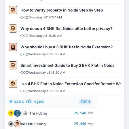
How to Verify property in Noida Step by Step
0
Thursday a31 6:57 AM
Why does a 4 BHK flat Noida offer better privacy?
0
Thursday a31 6:30 AM
Why should I buy a 3 BHK flat in Noida Extension?
0
Wednesday a31 6:25 AM
Smart Investment Guide to Buy 2 BHK Flat in Noida
0
Wednesday a31 6:20 AM
Is a 4 BHK Flat in Noida Extension Good for Remote Work?
0
Wednesday a31 5:26 AM
BẢNG XẾP HẠNG
TOP 5
Trần Thị Hương
25,548
1
VNĐ
Võ Hữu Phong
25,446
2
VNĐ