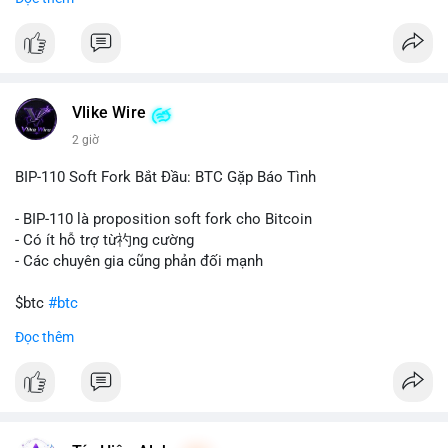
#67dot9754btc
#4dot42trieuusd
#chuyenvilanh
Nhận định phân tích:
#dongtiencavoi
#mempoolbtc
Khối lượng 94.58 BTC trị giá hơn 6.15 triệu USD được di
chuyển trong một giao dịch duy nhất cho thấy dấu hiệu của
một tổ chức hoặc cá nhân sở hữu lượng tài sản lớn. Động thái
Vlike Wire
này có thể phản ánh ba kịch bản chính: thứ nhất, cá voi đang
chuẩn bị thanh khoản bằng cách chuyển lên sàn giao dịch, tạo
2 giờ
áp lực bán tiềm năng; thứ hai, tài sản được chuyển vào ví lạnh
để nắm giữ dài hạn, thể hiện niềm tin vào xu hướng tăng; thứ
BIP-110 Soft Fork Bắt Đầu: BTC Gặp Báo Tình
ba, hành vi chia tách hoặc tái cấu trúc danh mục nhằm phân
tán rủi ro. Với mức giá 65K, khối lượng này không quá lớn để
- BIP-110 là proposition soft fork cho Bitcoin
gây sốc thanh khoản tức thời, nhưng vẫn đủ sức tạo biến động
- Có ít hỗ trợ từ礿ng cường
tâm lý ngắn hạn nếu hướng đến sàn tập trung.
- Các chuyên gia cũng phản đối mạnh
Lời khuyên cho nhà đầu tư nhỏ lẻ:
$btc
#btc
Theo dõi các giao dịch tiếp theo từ cùng địa chỉ ví để xác nhận
Đọc thêm
hướng đi của dòng tiền. Tránh hành động theo cảm xúc, ưu
#vlikevn
#titanbot
tiên quản trị rủi ro và không mở vị thế lớn trước khi có tín hiệu
rõ ràng về đích đến của số BTC này.
📰 Nguồn: CoinDesk
#94dot58btc
#vilanh
#chuyentiencavoi
#btcmempool