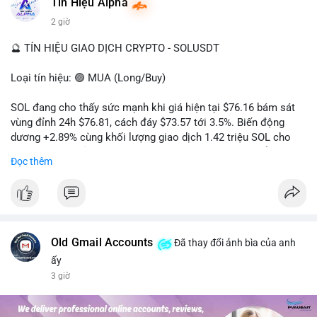
#dongtienlon
Tín Hiệu Alpha
2 giờ
🔮 TÍN HIỆU GIAO DỊCH CRYPTO - SOLUSDT
Loại tín hiệu: 🟢 MUA (Long/Buy)
SOL đang cho thấy sức mạnh khi giá hiện tại $76.16 bám sát
vùng đỉnh 24h $76.81, cách đáy $73.57 tới 3.5%. Biến động
dương +2.89% cùng khối lượng giao dịch 1.42 triệu SOL cho
thấy lực cầu chủ động đang chiếm ưu thế, phe mua kiểm soát
Đọc thêm
hoàn toàn nhịp điều chỉnh.
Khuyến nghị giao dịch cụ thể:
- Vùng Entry: 75.80 - 76.20 (chờ retest vùng kháng cự cũ thành
hỗ trợ)
- Mục tiêu chốt lời: TP1: 77.50, TP2: 78.80
Old Gmail Accounts
Đã thay đổi ảnh bìa của anh
- Cắt lỗ: 74.90 (dưới vùng hỗ trợ gần nhất)
ấy
3 giờ
Quản trị vốn: Khối lượng vào lệnh tối đa 2-3% tài khoản, ưu tiên
chốt 50% vị thế tại TP1 và dời stop loss về điểm hòa vốn.