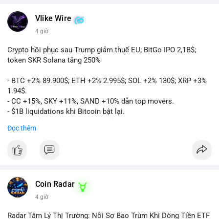
Vlike Wire
4 giờ
Crypto hồi phục sau Trump giảm thuế EU; BitGo IPO 2,1B$;
token SKR Solana tăng 250%
- BTC +2% 89.900$; ETH +2% 2.995$; SOL +2% 130$; XRP +3%
1.94$.
- CC +15%, SKY +11%, SAND +10% dẫn top movers.
- $1B liquidations khi Bitcoin bật lại.
- Trump hủy thuế EU, tín hiệu giảm áp lực.
Đọc thêm
- Vitalik đề xuất DVT staking cho Ethereum.
- BitGo IPO 18$/cổ phiếu, trị giá ~2B$.
- Senate Ag Committee tiến hành Clarity Act.
- Newrez tính crypto vào điều kiện vay nhà.
- HK cấp giấy phép stablecoin mới.
- Tòa án Nga công nhận crypto là tài sản.
Coin Radar
- Trump hy vọng ký bill cấu trúc thị trường crypto.
4 giờ
- Saga EVM bị hack 7M$, quỹ trộm chuyển sang Ethereum.
- Steak ’n Shake thưởng BTC cho nhân viên.
Radar Tâm Lý Thị Trường: Nỗi Sợ Bao Trùm Khi Dòng Tiền ETF