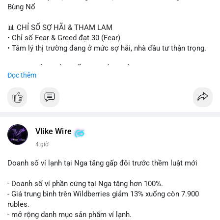
#binancesquare
#cryptonews
#btc
#eth
#sol
#xrp
#cc
#sky
Bùng Nổ
#sand
#bitgo
#solana
#stablecoin
#regulation
📊 CHỈ SỐ SỢ HÃI & THAM LAM
$btc $eth $sol $xrp $cc $sky $sand $skr
#skr
• Chỉ số Fear & Greed đạt 30 (Fear)
• Tâm lý thị trường đang ở mức sợ hãi, nhà đầu tư thận trọng.
#vlikevn
#titanbot
📈 XU HƯỚNG TÌM KIẾM & THẢO LUẬN
Đọc thêm
📰 Nguồn: Decrypt
• CoinGecko Trending: PENGU, TUT, ACE, CASHCAT, ANSEM,
STONKBROKER, UNI
• LunarCrush Trending: Ethereum, Solana, Dogecoin, Polkadot,
Chainlink, Taylor Swift, Tesla
• Google Trends Việt Nam: Real Madrid, Giao hữu câu lạc bộ,
Tinh hà say hi
Vlike Wire
4 giờ
💬 DÒNG CHẢY TIN TỨC & TRUYỀN THÔNG
• Binance Square: Cộng đồng đang tranh luận về lệnh
Doanh số ví lạnh tại Nga tăng gấp đôi trước thềm luật mới
Long/Short, kỳ vọng vào các kèo $ACE, $RAVE và lo ngại tin
xấu từ SpaceX/Musk.
- Doanh số ví phần cứng tại Nga tăng hơn 100%.
• Tin tức quốc tế: US spot Bitcoin ETFs ghi nhận dòng tiền 1 tỷ
- Giá trung bình trên Wildberries giảm 13% xuống còn 7.900
USD; Nansen founder dự báo Bitcoin không dưới 60K; Chi tiêu
rubles.
thẻ Crypto đạt ATH 759 triệu USD.
- mở rộng danh mục sản phẩm ví lạnh.