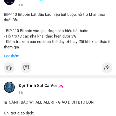
1 h
BIP-110 Bitcoin bắt đầu báo hiệu bắt buộc, hỗ trợ khai thác
dưới 3%
- BIP-110 Bitcoin vào giai đoạn báo hiệu bắt buộc
- Hỗ trợ từ các nhà khai thác hiện dưới 3%
- Kiểm tra xem các node có thể duy trì thay đổi khi khai thác ít
tham gia
- Thảo luận về phương án hard fork dự phòng nếu cần
Đọc thêm
$btc
#btc
#vlikevn
#titanbot
📰 Nguồn: Cointelegraph
Đội Trinh Sát Cá Voi
1 h
🚨 CẢNH BÁO WHALE ALERT - GIAO DỊCH BTC LỚN
Chi tiết giao dịch: