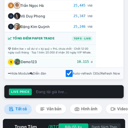
Trần Ngọc Hà
25,445
3
VNĐ
Võ Duy Phong
25,347
4
VNĐ
Đặng Kim Quỳnh
25,246
5
VNĐ
TỔNG ĐIỂM PAPER TRADE
TOP 5 · LIVE
Điểm live = số dư ví + ký quỹ + PnL chưa chốt · Chốt 12:00
ngày cuối tháng · Top 1 trên 20.000 đ nhận 30 ngày VIP Whale.
Demo123
10.115
1
đ
Hide Module
Diễn đàn
Auto-refresh (30s)
Refresh Now
Đang tải giá live...
LIVE PRICE
Tất cả
Văn bản
Hình ảnh
Video
Trung Tâm
(BTC
Biểu Đồ Xu
Danh Sách Theo