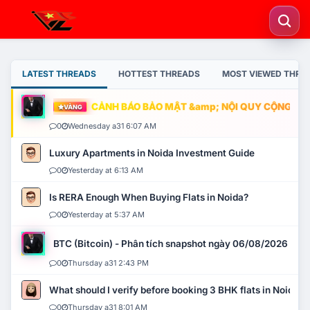
LATEST THREADS
HOTTEST THREADS
MOST VIEWED THRE
CẢNH BÁO BẢO MẬT &amp; NỘI QUY CỘNG ĐỒNG
VÀNG
0
Wednesday a31 6:07 AM
Luxury Apartments in Noida Investment Guide
0
Yesterday at 6:13 AM
Is RERA Enough When Buying Flats in Noida?
0
Yesterday at 5:37 AM
BTC (Bitcoin) - Phân tích snapshot ngày 06/08/2026
0
Thursday a31 2:43 PM
What should I verify before booking 3 BHK flats in Noida?
0
Thursday a31 8:01 AM