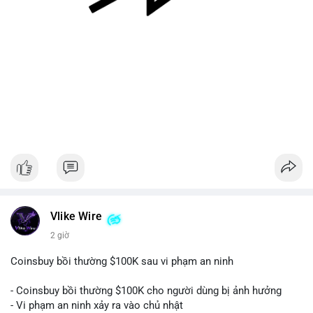
#128dot95btc
#8triệuusd
#chuyenvilanh
#aplucban
#btcmempool
Vlike Wire
2 giờ
Coinsbuy bồi thường $100K sau vi phạm an ninh
- Coinsbuy bồi thường $100K cho người dùng bị ảnh hưởng
- Vi phạm an ninh xảy ra vào chủ nhật