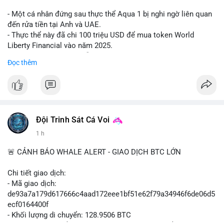
#shorteth
#ethusdt
#bearisheth
#vung1880
#quantriruiro
- Một cá nhân đứng sau thực thể Aqua 1 bị nghi ngờ liên quan
đến rửa tiền tại Anh và UAE.
- Thực thể này đã chi 100 triệu USD để mua token World
Liberty Financial vào năm 2025.
- Thông tin được trích dẫn từ tờ New York Times.
Đọc thêm
#binancesquare
#cryptonews
#worldlibertyfinancial
#trump
$wlf
#wlf
#vlikevn
#titanbot
Đội Trinh Sát Cá Voi
1 h
📰 Nguồn: Cointelegraph
🚨 CẢNH BÁO WHALE ALERT - GIAO DỊCH BTC LỚN
Chi tiết giao dịch:
- Mã giao dịch:
de93a7a179d617666c4aad172eee1bf51e62f79a34946f6de06d5
ecf0164400f
- Khối lượng di chuyển: 128.9506 BTC