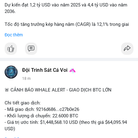
Dự kiến đạt 1,2 tỷ USD vào năm 2025 và 4,4 tỷ USD vào năm
2036.
Tốc độ tăng trưởng kép hàng năm (CAGR) là 12,1% trong giai
đoạn dự báo.
Đọc thêm
Điều này cho thấy nhu cầu ngày càng cao về không khí sạch
trong xe.
Bạn nghĩ yếu tố nào thúc đẩy tăng trưởng này? Chia sẻ quan
điểm nhé!
Đội Trinh Sát Cá Voi
18 m
🚨 CẢNH BÁO WHALE ALERT - GIAO DỊCH BTC LỚN
Chi tiết giao dịch:
- Mã giao dịch: 9216d686...c27b0e26
- Khối lượng di chuyển: 22.6000 BTC
- Giá trị ước tính: $1,448,568.10 USD (theo thị giá $64,095.94
USD)
- Thời gian: 20:19:59 2026-08-10 UTC