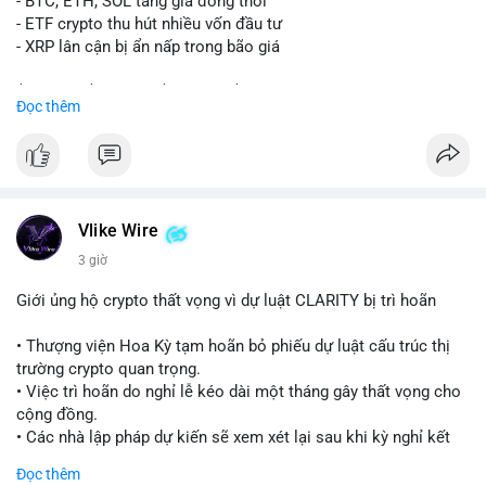
- BTC, ETH, SOL tăng giá đồng thời
Nhà đầu tư nhỏ lẻ nên quan sát thêm các giao dịch tiếp theo
- ETF crypto thu hút nhiều vốn đầu tư
từ cùng địa chỉ ví. Tránh hành động theo cảm xúc, chỉ vào lệnh
- XRP lân cận bị ẩn nấp trong bão giá
khi xác nhận xu hướng rõ ràng từ dòng tiền lớn.
$xrp
#xrp
$btc
#btc
$eth
#eth
$sol
#sol
Đọc thêm
#24point5btc
#cavoichuyentien
#mempoolbtc
#tichluydaihan
#1point56trieuusd
#vlikevn
#titanbot
📰 Nguồn: CoinDesk
Vlike Wire
3 giờ
Giới ủng hộ crypto thất vọng vì dự luật CLARITY bị trì hoãn
• Thượng viện Hoa Kỳ tạm hoãn bỏ phiếu dự luật cấu trúc thị
trường crypto quan trọng.
• Việc trì hoãn do nghỉ lễ kéo dài một tháng gây thất vọng cho
cộng đồng.
• Các nhà lập pháp dự kiến sẽ xem xét lại sau khi kỳ nghỉ kết
thúc.
Đọc thêm