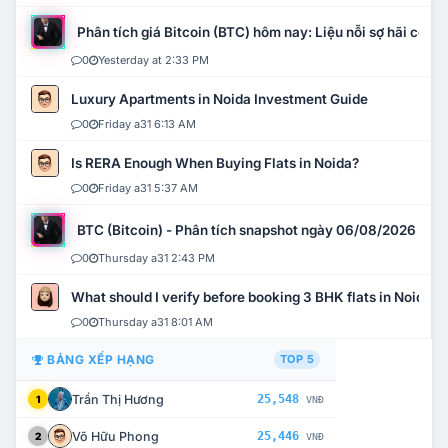
Phân tích giá Bitcoin (BTC) hôm nay: Liệu nỗi sợ hãi có mở 
0
Yesterday at 2:33 PM
Luxury Apartments in Noida Investment Guide
0
Friday a31 6:13 AM
Is RERA Enough When Buying Flats in Noida?
0
Friday a31 5:37 AM
BTC (Bitcoin) - Phân tích snapshot ngày 06/08/2026
0
Thursday a31 2:43 PM
What should I verify before booking 3 BHK flats in Noida?
0
Thursday a31 8:01 AM
BẢNG XẾP HẠNG
TOP 5
Trần Thị Hương
25,548
1
VNĐ
Võ Hữu Phong
25,446
2
VNĐ