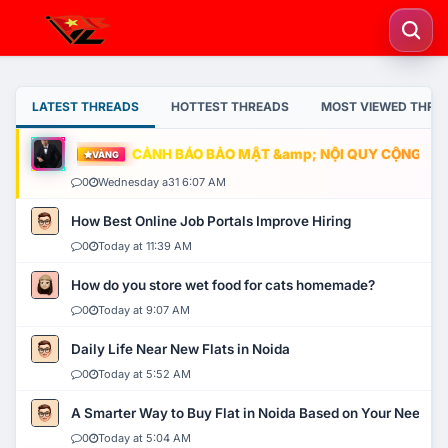
LATEST THREADS
HOTTEST THREADS
MOST VIEWED THRE
CẢNH BÁO BẢO MẬT &amp; NỘI QUY CỘNG ĐỒNG
VÀNG
0
Wednesday a31 6:07 AM
How Best Online Job Portals Improve Hiring
0
Today at 11:39 AM
How do you store wet food for cats homemade?
0
Today at 9:07 AM
Daily Life Near New Flats in Noida
0
Today at 5:52 AM
A Smarter Way to Buy Flat in Noida Based on Your Needs
0
Today at 5:04 AM