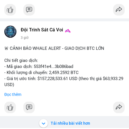
#binancesquare
#cryptonews
#clarityact
#uspolitics
$btc $eth
#vlikevn
#titanbot
Đội Trinh Sát Cá Voi
3 giờ
📰 Nguồn: Cointelegraph
🚨 CẢNH BÁO WHALE ALERT - GIAO DỊCH BTC LỚN
Chi tiết giao dịch:
- Mã giao dịch: 553f41e4...3b086bad
- Khối lượng di chuyển: 2,459.2592 BTC
- Giá trị ước tính: $157,228,533.61 USD (theo thị giá $63,933.29
USD)
- Thời gian: 17:19:35 2026-08-10 UTC
Đọc thêm
Nhận định phân tích hành vi của Cá voi dựa trên giao dịch này:
Khối lượng 2,459 BTC trị giá hơn 157 triệu USD được di chuyển
trong một giao dịch duy nhất cho thấy đây là hành động của
một tổ chức lớn hoặc quỹ đầu tư. Với mức giá hiện tại, động
Tải nhiều bài viết hơn
thái này có thể là bước chuẩn bị cho một đợt phân phối lớn lên