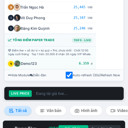
Trần Ngọc Hà
25,445
3
VNĐ
Võ Duy Phong
25,347
4
VNĐ
Đặng Kim Quỳnh
25,246
5
VNĐ
TỔNG ĐIỂM PAPER TRADE
TOP 5 · LIVE
Điểm live = số dư ví + ký quỹ + PnL chưa chốt · Chốt 12:00
ngày cuối tháng · Top 1 trên 20.000 đ nhận 30 ngày VIP Whale.
Demo123
6.359
1
đ
Hide Module
Diễn đàn
Auto-refresh (30s)
Refresh Now
Đang tải giá live...
LIVE PRICE
Tất cả
Văn bản
Hình ảnh
Video