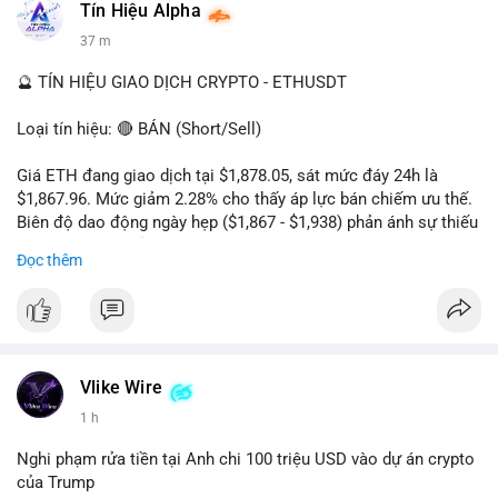
Tín Hiệu Alpha
#vlikevn
#titanbot
37 m
📰 Nguồn: Cointelegraph
🔮 TÍN HIỆU GIAO DỊCH CRYPTO - ETHUSDT
Loại tín hiệu: 🔴 BÁN (Short/Sell)
Giá ETH đang giao dịch tại $1,878.05, sát mức đáy 24h là
$1,867.96. Mức giảm 2.28% cho thấy áp lực bán chiếm ưu thế.
Biên độ dao động ngày hẹp ($1,867 - $1,938) phản ánh sự thiếu
vắng lực mua chủ động. Khối lượng 222,610 ETH cho thấy
Đọc thêm
dòng tiền đang rút khỏi thị trường, xác nhận xu hướng giảm
ngắn hạn.
Khuyến nghị giao dịch:
- Vùng Entry: $1,880 - $1,890
- Take Profit: TP1: $1,850, TP2: $1,820
Vlike Wire
- Stop Loss: $1,915
1 h
Quản trị rủi ro: Chỉ sử dụng 2-3% tài khoản cho lệnh này và
Nghi phạm rửa tiền tại Anh chi 100 triệu USD vào dự án crypto
tuân thủ tuyệt đối mức cắt lỗ để bảo vệ vốn.
của Trump