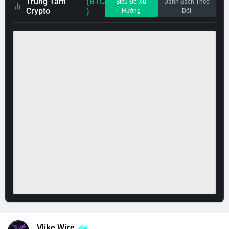
Trung Tâm
(BTC
Biểu Đồ Xu
Danh Sách Theo
Crypto
)
Hướng
Dõi
Vlike Wire