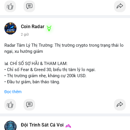
Coin Radar
2 giờ
Radar Tâm Lý Thị Trường: Thị trường crypto trong trạng thái lo
ngại, xu hướng giảm
📊 CHỈ SỐ SỢ HÃI & THAM LAM:
• Chỉ số Fear & Greed 30, biểu thị tâm lý lo ngại.
• Thị trường giảm nhẹ, kháng cự 200k USD.
• Đầu tư giảm, bán tháo tăng.
Đọc thêm
📈 XU HƯỚNG TÌM KIẾM & THẢO LUẬN:
• Coin: MowCat, DAPPOS, , Cash Cat, Bittensor, Pudgy
Penguins, Audiera.
• Chủ đề: Ethereum, Solana, Dogecoin, Chainlink, Tesla, UFC,
Premier League, Champions League, NFL, Microsoft, Google.
Đội Trinh Sát Cá Voi