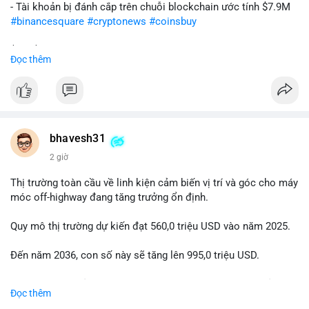
- Tài khoản bị đánh cắp trên chuỗi blockchain ước tính $7.9M
#binancesquare
#cryptonews
#coinsbuy
$btc $eth
Đọc thêm
#vlikevn
#titanbot
📰 Nguồn: Cointelegraph
bhavesh31
2 giờ
Thị trường toàn cầu về linh kiện cảm biến vị trí và góc cho máy
móc off-highway đang tăng trưởng ổn định.
Quy mô thị trường dự kiến đạt 560,0 triệu USD vào năm 2025.
Đến năm 2036, con số này sẽ tăng lên 995,0 triệu USD.
Tốc độ tăng trưởng kép hàng năm (CAGR) được dự báo ở mức
Đọc thêm
5,4% trong giai đoạn dự báo.