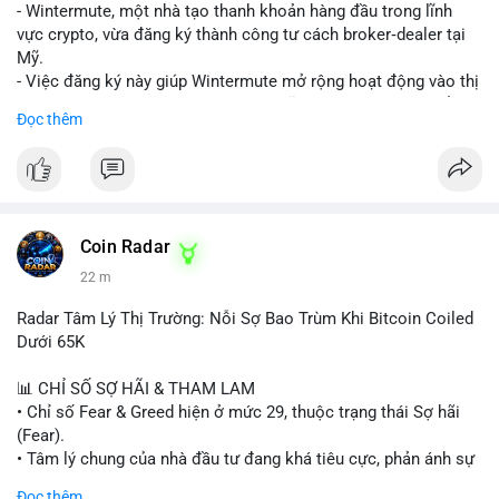
nguồn để xác định rõ ý đồ.
- Wintermute, một nhà tạo thanh khoản hàng đầu trong lĩnh
vực crypto, vừa đăng ký thành công tư cách broker‑dealer tại
Lời khuyên: Nhà đầu tư nhỏ lẻ nên thận trọng, tránh hành động
Mỹ.
theo cảm xúc. Quan sát diễn biến giá trong 24-48 giờ tới. Nếu
- Việc đăng ký này giúp Wintermute mở rộng hoạt động vào thị
giá không phản ứng mạnh, khả năng cao là chuyển ví nội bộ, ít
trường chứng khoán tokenized, một lĩnh vực đang phát triển
Đọc thêm
tác động đến thị trường. Chỉ vào lệnh khi có xác nhận xu
nhanh chóng ở Hoa Kỳ.
hướng rõ ràng.
- Với tư cách là broker‑dealer, công ty có thể cung cấp dịch vụ
giao dịch, sàn giao dịch và thanh toán cho các tài sản
#317btc
#20triệuusd
#mempool
#chuyểnsàn
#áplựcbán
tokenized, đồng thời tuân thủ quy định của SEC.
- Đây là bước chiến lược nhằm tận dụng cơ hội tăng trưởng của
thị trường tokenized và củng cố vị thế của Wintermute trong
Coin Radar
ngành tài chính kỹ thuật số.
22 m
#binancesquare
#cryptonews
#wintermute
#brokerdealer
Radar Tâm Lý Thị Trường: Nỗi Sợ Bao Trùm Khi Bitcoin Coiled
#tokenizedsecurities
#usregulation
Dưới 65K
$btc $eth
📊 CHỈ SỐ SỢ HÃI & THAM LAM
• Chỉ số Fear & Greed hiện ở mức 29, thuộc trạng thái Sợ hãi
#vlikevn
#titanbot
(Fear).
• Tâm lý chung của nhà đầu tư đang khá tiêu cực, phản ánh sự
📰 Nguồn: Cointelegraph
thận trọng cao độ trước các biến động thị trường.
Đọc thêm