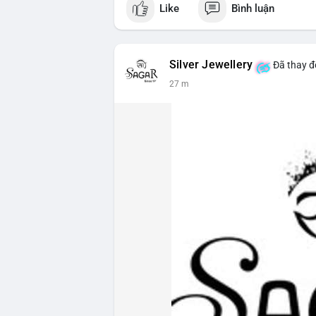
Like
Bình luận
Silver Jewellery
Đã thay đổ
27 m