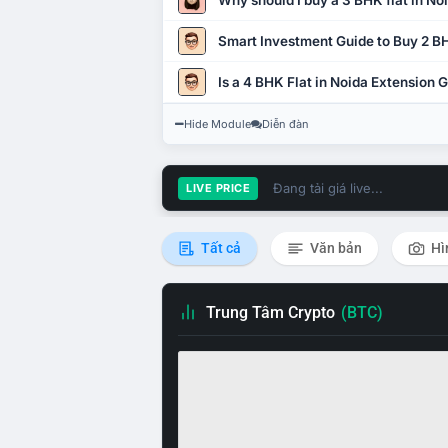
Why should I buy a 3 BHK flat in No
Smart Investment Guide to Buy 2 BH
Is a 4 BHK Flat in Noida Extension
Hide Module
Diễn đàn
Đang tải giá live...
LIVE PRICE
Tất cả
Văn bản
Hì
Trung Tâm Crypto
(BTC)