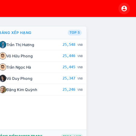
BẢNG XẾP HẠNG
TOP 5
Trần Thị Hương
25,548
VNĐ
À CHẾ TÀI XỬ LÝ VI PHẠM
Võ Hữu Phong
25,446
VNĐ
Trần Ngọc Hà
25,445
VNĐ
Võ Duy Phong
25,347
VNĐ
Đặng Kim Quỳnh
25,246
VNĐ