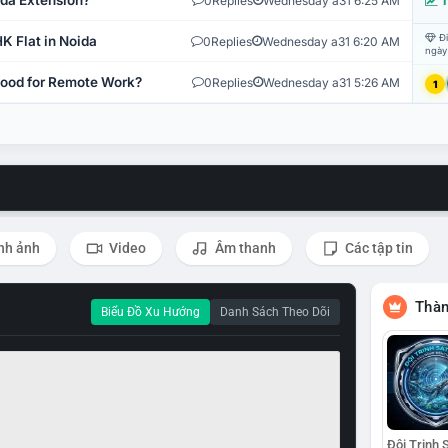
ida Extension?
0
Replies
Wednesday a31 6:25 AM
T
Đi
K Flat in Noida
0
Replies
Wednesday a31 6:20 AM
ngày
 Good for Remote Work?
0
Replies
Wednesday a31 5:26 AM
1
nh ảnh
Video
Âm thanh
Các tập tin
Thàn
Biểu Đồ Xu Hướng
Danh Sách Theo Dõi