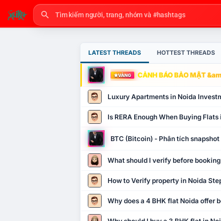
LATEST THREADS
HOTTEST THREADS
CẢNH BÁO BẢO MẬT &amp
VÀNG
Luxury Apartments in Noida Invest
Is RERA Enough When Buying Flats 
BTC (Bitcoin) - Phân tích snapsho
What should I verify before booking
How to Verify property in Noida Ste
Why does a 4 BHK flat Noida offer b