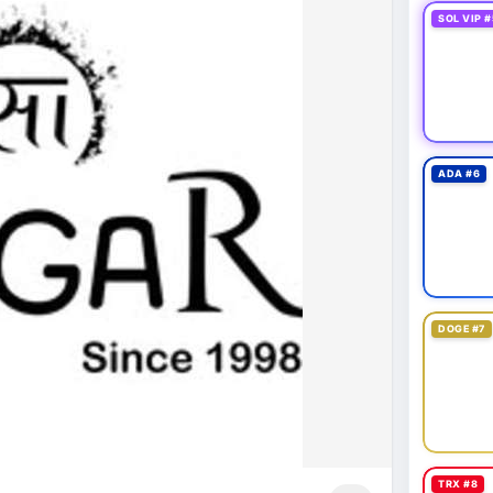
SOL VIP #
ADA #6
DOGE #7
TRX #8