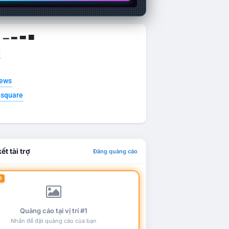
g ▁ ▂ ▃ ▄
t
news
esquare
ết tài trợ
Đăng quảng cáo
1
Quảng cáo tại vị trí #1
Nhấn để đặt quảng cáo của bạn