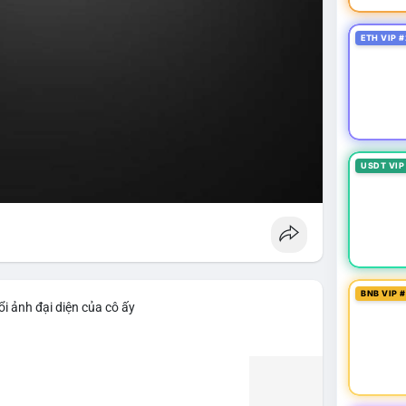
ETH VIP #
USDT VIP
BNB VIP 
i ảnh đại diện của cô ấy