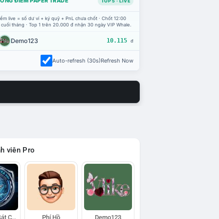
ỔNG ĐIỂM PAPER TRADE
TOP 5 · LIVE
ểm live = số dư ví + ký quỹ + PnL chưa chốt · Chốt 12:00
 cuối tháng · Top 1 trên 20.000 đ nhận 30 ngày VIP Whale.
Demo123
10.115
đ
Auto-refresh (30s)
Refresh Now
h viên Pro
Đội Trinh Sát Cá Voi
Phí Hồ
Demo123