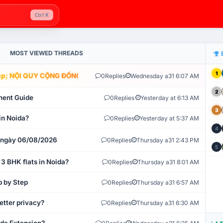
Ctrl K
MOST VIEWED THREADS
1
; NỘI QUY CỘNG ĐỒNG VLIKE.VN: HỆ THỐNG GIÁM SÁT TỰ ĐỘNG V
0
Replies
Wednesday a31 6:07 AM
2
ment Guide
0
Replies
Yesterday at 6:13 AM
3
in Noida?
0
Replies
Yesterday at 5:37 AM
4
t ngày 06/08/2026
0
Replies
Thursday a31 2:43 PM
5
 3 BHK flats in Noida?
0
Replies
Thursday a31 8:01 AM
p by Step
0
Replies
Thursday a31 6:57 AM
etter privacy?
0
Replies
Thursday a31 6:30 AM