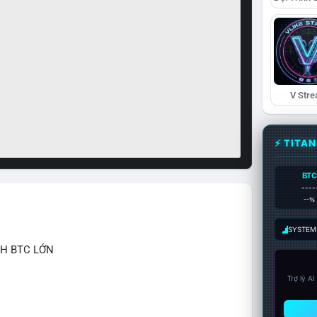
V Str
⚡ TITA
BTC
----
--%
SYSTEM:
CH BTC LỚN
Trợ lý A