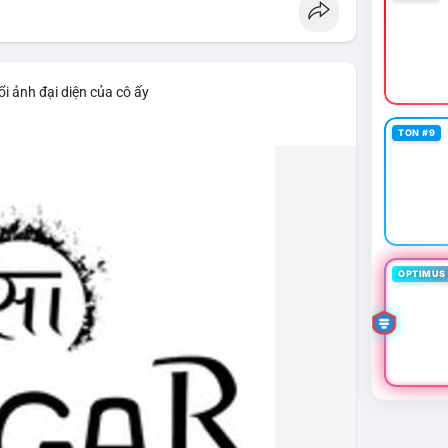
i ảnh đại diện của cô ấy
TON #9
OPTIMUS 