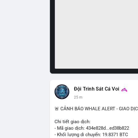
Đội Trinh Sát Cá Voi
25 m
🚨 CẢNH BÁO WHALE ALERT - GIAO DỊ
Chi tiết giao dịch:
- Mã giao dịch: 434e828d...ed38b822
- Khối lượng di chuyển: 19.8371 BTC