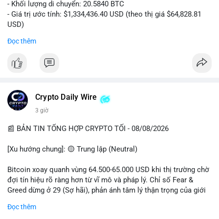
- Khối lượng di chuyển: 20.5840 BTC
- Giá trị ước tính: $1,334,436.40 USD (theo thị giá $64,828.81
USD)
- Thời gian: 00:19:43 2026-08-08 UTC
Đọc thêm
Nhận định phân tích: Giao dịch 20.58 BTC trị giá hơn 1.33 triệu
USD được thực hiện vào phiên Á, thời điểm thanh khoản
mỏng. Quy mô này nằm trong nhóm cá voi trung bình, chưa đủ
tạo áp lực bán trực tiếp lên sàn. Khả năng cao là hành vi tái
phân bổ tài sản giữa các ví nóng, hoặc chuẩn bị thanh khoản
Crypto Daily Wire
cho các lệnh OTC. Dòng tiền không đổ thẳng lên sàn tập trung,
3 giờ
nên rủi ro bán tháo ngắn hạn thấp, nhưng tâm lý thị trường có
thể dao động nhẹ do theo dõi sát biến động ví lớn.
📰 BẢN TIN TỔNG HỢP CRYPTO TỐI - 08/08/2026
Lời khuyên: Nhà đầu tư nhỏ lẻ không nên hành động theo cảm
[Xu hướng chung]: 🟡 Trung lập (Neutral)
xúc từ một giao dịch đơn lẻ. Quan sát thêm 2-3 khối chuyển
tiếp theo trong 24 giờ để xác nhận xu hướng. Giữ tỷ trọng tiền
Bitcoin xoay quanh vùng 64.500-65.000 USD khi thị trường chờ
mặt hợp lý, tránh đòn bẩy cao trong vùng giá hiện tại.
đợi tín hiệu rõ ràng hơn từ vĩ mô và pháp lý. Chỉ số Fear &
Greed dừng ở 29 (Sợ hãi), phản ánh tâm lý thận trọng của giới
#20dot58btc
#phienau
#taiphanbotaisan
#giaodichotc
đầu tư.
Đọc thêm
#theodoivilon