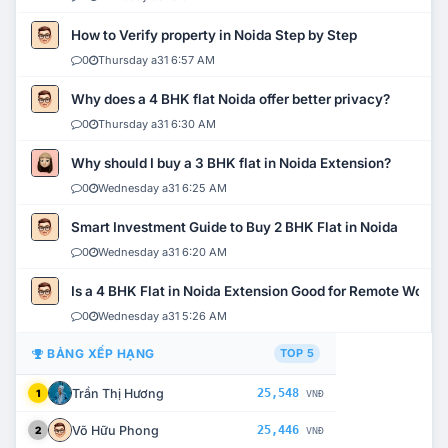
How to Verify property in Noida Step by Step
0
Thursday a31 6:57 AM
Why does a 4 BHK flat Noida offer better privacy?
0
Thursday a31 6:30 AM
Why should I buy a 3 BHK flat in Noida Extension?
0
Wednesday a31 6:25 AM
Smart Investment Guide to Buy 2 BHK Flat in Noida
0
Wednesday a31 6:20 AM
Is a 4 BHK Flat in Noida Extension Good for Remote Work?
0
Wednesday a31 5:26 AM
BẢNG XẾP HẠNG
TOP 5
Trần Thị Hương
25,548
1
VNĐ
Võ Hữu Phong
25,446
2
VNĐ