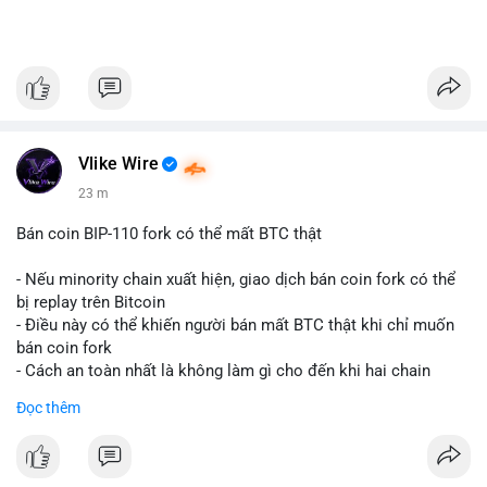
Vlike Wire
23 m
Bán coin BIP-110 fork có thể mất BTC thật
- Nếu minority chain xuất hiện, giao dịch bán coin fork có thể
bị replay trên Bitcoin
- Điều này có thể khiến người bán mất BTC thật khi chỉ muốn
bán coin fork
- Cách an toàn nhất là không làm gì cho đến khi hai chain
được tách riêng
Đọc thêm
-
#binancesquare
#cryptonews
#btc
#bip110
$btc