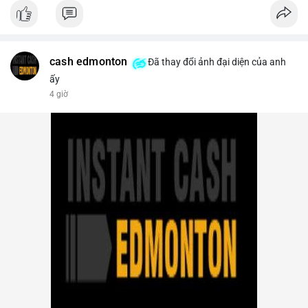
- Thị trường & Giá cả: Bitcoin chạm mốc 65.000 USD sau khi
dữ liệu nonfarm payrolls Mỹ thấp hơn dự báo, làm giảm khả
năng Fed tăng lãi suất. Tuy nhiên, khối lượng hợp đồng vô hạn
trên sàn tập trung giảm xuống 4.000 tỷ USD, thấp nhất 31
tháng. NEAR giảm 4,1% xuống 1,5910 USD, chịu áp lực bán
cash edmonton
Đã thay đổi ảnh đại diện của anh
mạnh.
ấy
4 giờ
- Quy định & Pháp lý: OFAC trừng phạt 2 sàn crypto liên quan
Iran (Shelbit, Aban Tether) vì rửa tiền 5 triệu USD. Nga triệt phá
mạng lưới sàn crypto bất hợp pháp tại Moscow, bắt giữ 20 đối
tượng. Trump Media hủy thỏa thuận kho dự trữ CRO trị giá
nhiều tỷ USD, khiến CRO giảm mạnh.
- Tổ chức & Công nghệ: Bybit khởi kiện Triều Tiên và Lazarus
Group vụ hack 1,5 tỷ USD, đã nhận lệnh đóng băng tài sản.
Circle mở rộng USDC lên OKX qua X Layer. BitGo IPO thành
công ở mức 18 USD/cổ phiếu, định giá 2 tỷ USD.
Nhà đầu tư nên theo dõi sát dòng tiền cá voi khi xuất hiện
nhiều giao dịch lớn (từ 4 BTC đến 210 BTC) trong ngày, ưu tiên
quản trị rủi ro trong bối cảnh thanh khoản suy yếu.