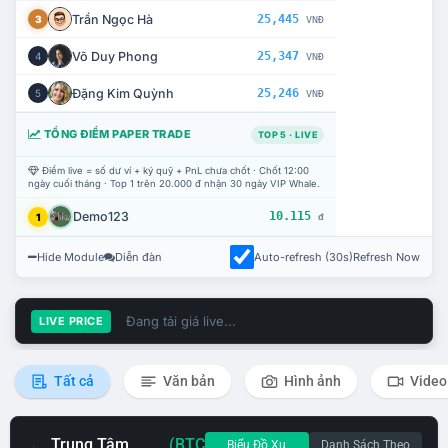
Trần Ngọc Hà
25,445
3
VNĐ
Võ Duy Phong
25,347
4
VNĐ
Đặng Kim Quỳnh
25,246
5
VNĐ
TỔNG ĐIỂM PAPER TRADE
TOP 5 · LIVE
Điểm live = số dư ví + ký quỹ + PnL chưa chốt · Chốt 12:00
ngày cuối tháng · Top 1 trên 20.000 đ nhận 30 ngày VIP Whale.
Demo123
10.115
1
đ
Hide Module
Diễn đàn
Auto-refresh (30s)
Refresh Now
Đang tải giá live...
LIVE PRICE
Tất cả
Văn bản
Hình ảnh
Video
Trung Tâm
(BTC
Biểu Đồ Xu
Danh Sách Theo