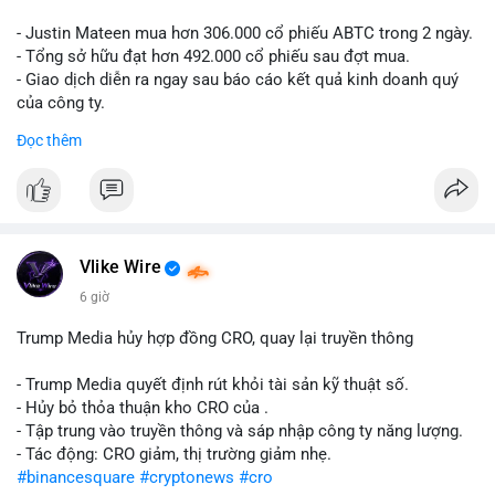
- Justin Mateen mua hơn 306.000 cổ phiếu ABTC trong 2 ngày.
- Tổng sở hữu đạt hơn 492.000 cổ phiếu sau đợt mua.
- Giao dịch diễn ra ngay sau báo cáo kết quả kinh doanh quý
của công ty.
Đọc thêm
#abtc
#cryptonews
#stockmarket
#trump
$btc $eth
#vlikevn
#titanbot
Vlike Wire
📰 Nguồn: CoinDesk
6 giờ
Trump Media hủy hợp đồng CRO, quay lại truyền thông
- Trump Media quyết định rút khỏi tài sản kỹ thuật số.
- Hủy bỏ thỏa thuận kho CRO của .
- Tập trung vào truyền thông và sáp nhập công ty năng lượng.
- Tác động: CRO giảm, thị trường giảm nhẹ.
#binancesquare
#cryptonews
#cro