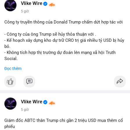
Động thái này có thể là bước chuẩn bị thanh khoản để bán ra,
Vlike Wire
hoặc tái phân bổ tài sản giữa các ví nóng nhằm tối ưu phí giao
5 giờ
dịch. Việc di chuyển một phần nhỏ trong tổng nắm giữ cho
thấy cá voi đang thăm dò thanh khoản thị trường trước khi có
Công ty truyền thông của Donald Trump chấm dứt hợp tác với
hành động lớn hơn.
- Công ty của ông Trump sẽ hủy thỏa thuận với .
Lời khuyên cho nhà đầu tư nhỏ lẻ: Theo dõi xác nhận giao dịch
- Kế hoạch xây dựng kho dự trữ CRO trị giá nhiều tỷ USD bị hủy
và dòng tiền tiếp theo từ ví nguồn. Khối lượng này chưa đủ tạo
bỏ.
áp lực bán mạnh, nhưng nếu xuất hiện thêm 2-3 giao dịch
- Không tích hợp thị trường dự đoán lên mạng xã hội Truth
tương tự trong 24 giờ tới, khả năng cao là sóng điều chỉnh
Social.
ngắn hạn. Giữ tỷ trọng danh mục hợp lý, tránh FOMO mua đuổi
Đọc thêm
ở vùng giá hiện tại.
#binancesquare
#cryptonews
#cro
#trump
#truthsocial
#12dot1btc
#786kusd
#dichuyenvinuong
#khangcu64900
$cro
#mempoolbtc
#vlikevn
#titanbot
Vlike Wire
📰 Nguồn: Cointelegraph
5 giờ
Giám đốc ABTC thân Trump chi gần 2 triệu USD mua thêm cổ
phiếu