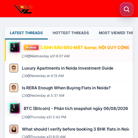
LATEST THREADS
HOTTEST THREADS
MOST VIEWED THRE
CẢNH BÁO BẢO MẬT &amp; NỘI QUY CỘNG ĐỒNG
VÀNG
0
Wednesday a31 6:07 AM
Luxury Apartments in Noida Investment Guide
0
Yesterday at 6:13 AM
Is RERA Enough When Buying Flats in Noida?
0
Yesterday at 5:37 AM
BTC (Bitcoin) - Phân tích snapshot ngày 06/08/2026
0
Thursday a31 2:43 PM
What should I verify before booking 3 BHK flats in Noida?
0
Thursday a31 8:01 AM