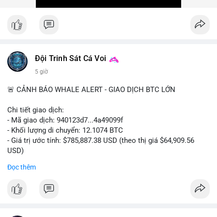
Xem chi tiết các bài viết đầy đủ tại dòng thời gian của Vlike.vn!
#ofacsanctions
#bitgoipo
#bybitlawsuit
#crodelist
#nearshortsignal
Đội Trinh Sát Cá Voi
5 giờ
🚨 CẢNH BÁO WHALE ALERT - GIAO DỊCH BTC LỚN
Chi tiết giao dịch:
- Mã giao dịch: 940123d7...4a49099f
- Khối lượng di chuyển: 12.1074 BTC
- Giá trị ước tính: $785,887.38 USD (theo thị giá $64,909.56
USD)
- Thời gian: 22:17:40 2026-08-07 UTC
Đọc thêm
Nhận định phân tích hành vi của Cá voi dựa trên giao dịch này:
Khối lượng 12.1 BTC tương đương gần 786 nghìn USD được di
chuyển trong một giao dịch chưa xác nhận duy nhất. Mức giá
$64,909.56 đang nằm gần vùng kháng cự tâm lý quan trọng.