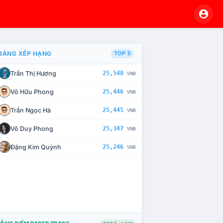
BẢNG XẾP HẠNG
TOP 5
Trần Thị Hương
25,548
VNĐ
À CHẾ TÀI XỬ LÝ VI PHẠM
Võ Hữu Phong
25,446
VNĐ
Trần Ngọc Hà
25,445
VNĐ
Võ Duy Phong
25,347
VNĐ
Đặng Kim Quỳnh
25,246
VNĐ