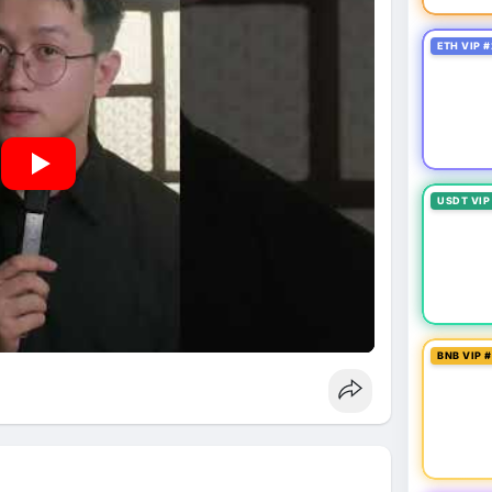
ETH VIP #
USDT VIP
BNB VIP 