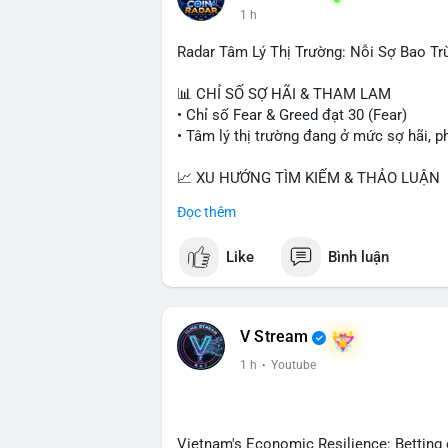
1 h
Radar Tâm Lý Thị Trường: Nỗi Sợ Bao Tr
📊 CHỈ SỐ SỢ HÃI & THAM LAM
• Chỉ số Fear & Greed đạt 30 (Fear)
• Tâm lý thị trường đang ở mức sợ hãi, p
📈 XU HƯỚNG TÌM KIẾM & THẢO LUẬN
• CoinGecko Trending: PONS, PENGU, O
Đọc thêm
• LunarCrush Trending: Ethereum, Solana,
• Google Trends Việt Nam: Giá vàng thế 
Like
Bình luận
đại học.
💬 DÒNG CHẢY TIN TỨC & TRUYỀN TH
• Tin tức kinh tế: Mỹ mất 23.000 việc làm
V Stream
• Pháp lý: Thượng viện Mỹ lùi việc bỏ ph
1 h
·
Youtube
yêu cầu luật pháp không do ngành crypto 
• Binance Square: Cộng đồng tập trung th
ghi nhận và các chiến dịch airdrop.
• Tin tức khác: Bybit kiện nhóm Lazarus
Vietnam's Economic Resilience: Betting 