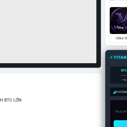
Vlike W
⚡ TITA
BTC
----
--%
SYSTEM:
CH BTC LỚN
Trợ lý A