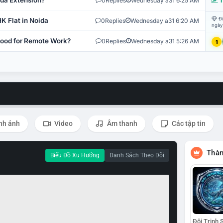
ida Extension?
0
Replies
Wednesday a31 6:25 AM
T
Đi
K Flat in Noida
0
Replies
Wednesday a31 6:20 AM
ngày
 Good for Remote Work?
0
Replies
Wednesday a31 5:26 AM
1
nh ảnh
Video
Âm thanh
Các tập tin
Thàn
Biểu Đồ Xu Hướng
Danh Sách Theo Dõi