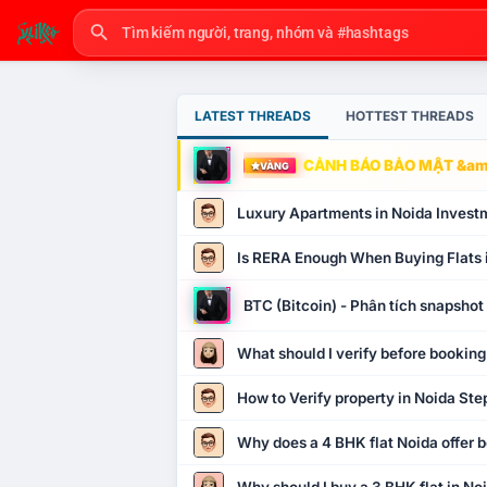
LATEST THREADS
HOTTEST THREADS
CẢNH BÁO BẢO MẬT &amp
VÀNG
Luxury Apartments in Noida Invest
Is RERA Enough When Buying Flats 
BTC (Bitcoin) - Phân tích snapsho
What should I verify before booking
How to Verify property in Noida Ste
Why does a 4 BHK flat Noida offer b