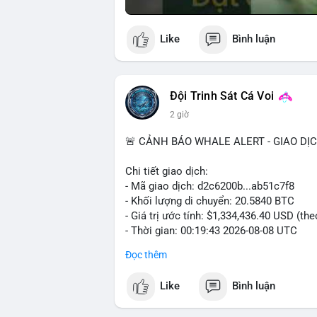
Like
Bình luận
Đội Trinh Sát Cá Voi
2 giờ
🚨 CẢNH BÁO WHALE ALERT - GIAO DỊ
Chi tiết giao dịch:
- Mã giao dịch: d2c6200b...ab51c7f8
- Khối lượng di chuyển: 20.5840 BTC
- Giá trị ước tính: $1,334,436.40 USD (th
- Thời gian: 00:19:43 2026-08-08 UTC
Đọc thêm
Nhận định phân tích: Giao dịch 20.58 BTC
phiên Á, thời điểm thanh khoản mỏng. Q
Like
Bình luận
đủ tạo áp lực bán trực tiếp lên sàn. Khả 
nóng, hoặc chuẩn bị thanh khoản cho cá