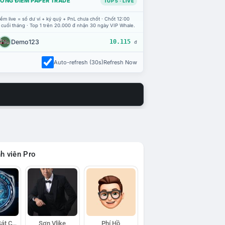
ỔNG ĐIỂM PAPER TRADE
TOP 5 · LIVE
ểm live = số dư ví + ký quỹ + PnL chưa chốt · Chốt 12:00
 cuối tháng · Top 1 trên 20.000 đ nhận 30 ngày VIP Whale.
Demo123
10.115
đ
Auto-refresh (30s)
Refresh Now
h viên Pro
Đội Trinh Sát Cá Voi
Sơn Vlike
Phí Hồ