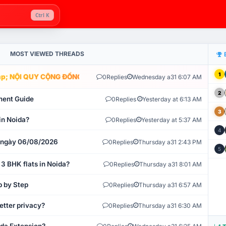
Ctrl K
MOST VIEWED THREADS
1
; NỘI QUY CỘNG ĐỒNG VLIKE.VN: HỆ THỐNG GIÁM SÁT TỰ ĐỘNG V
0
Replies
Wednesday a31 6:07 AM
2
ment Guide
0
Replies
Yesterday at 6:13 AM
3
in Noida?
0
Replies
Yesterday at 5:37 AM
4
t ngày 06/08/2026
0
Replies
Thursday a31 2:43 PM
5
 3 BHK flats in Noida?
0
Replies
Thursday a31 8:01 AM
p by Step
0
Replies
Thursday a31 6:57 AM
etter privacy?
0
Replies
Thursday a31 6:30 AM