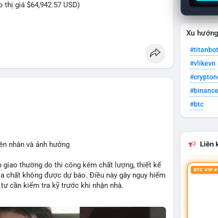
eo thị giá $64,942.57 USD)
Xu hướn
riệu USD được di chuyển trong phiên sáng sớm, cho
#titanbo
nhân lớn đang tái cơ cấu danh mục. Với mức giá
#vlikevn
n bị cho một lệnh bán lớn trên sàn tập trung, tạo áp
ch được chuyển đến ví lạnh hoặc ví tích lũy, đây là
#crypto
g giá tăng. Biến động tâm lý thị trường có thể xảy
#binanc
ái này.
#btc
eo của địa chỉ ví nhận để xác định rõ xu hướng.
sát khối lượng khớp lệnh trên sàn trong 24-48 giờ
Liên k
yên nhân và ảnh hưởng
 giao thường do thi công kém chất lượng, thiết kế
an
#vilanhtichluy
#btcusd64942
BTC VIP #
ịa chất không được dự báo. Điều này gây nguy hiểm
tư cần kiểm tra kỹ trước khi nhận nhà.