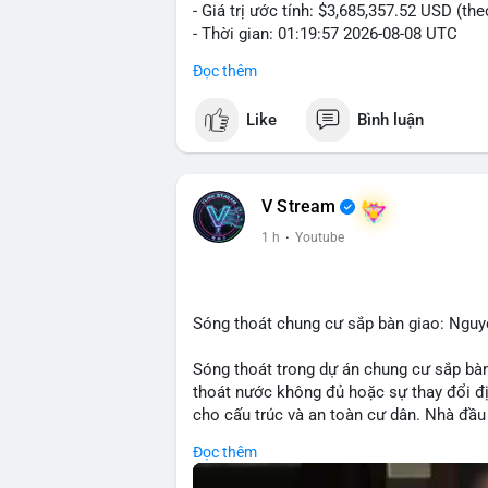
- Giá trị ước tính: $3,685,357.52 USD (th
- Thời gian: 01:19:57 2026-08-08 UTC
Đọc thêm
Nhận định phân tích:
Khối lượng 56.74 BTC trị giá hơn 3.68 t
Like
Bình luận
thấy dấu hiệu của một tổ chức hoặc cá 
hiện tại, hành vi này có thể là bước chuẩ
lực cung ngắn hạn. Tuy nhiên, nếu giao dị
tín hiệu nắm giữ dài hạn, phản ánh kỳ vọn
V Stream
ra khi nhà đầu tư nhỏ lẻ theo dõi động th
1 h
·
Youtube
Lời khuyên:
Nhà đầu tư nên theo dõi các bước tiếp th
Tránh hành động theo cảm xúc; hãy quan 
Sóng thoát chung cư sắp bàn giao: Ngu
tới để đưa ra quyết định hợp lý.
Sóng thoát trong dự án chung cư sắp bàn
#56dot7479btc
#chuyendichlon
#aplucb
thoát nước không đủ hoặc sự thay đổi đ
cho cấu trúc và an toàn cư dân. Nhà đầu 
Đọc thêm
🎥 Xem video trực tiếp tại: