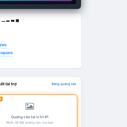
g ▁ ▂ ▃ ▄
t
news
esquare
ết tài trợ
Đăng quảng cáo
1
Quảng cáo tại vị trí #1
Nhấn để đặt quảng cáo của bạn