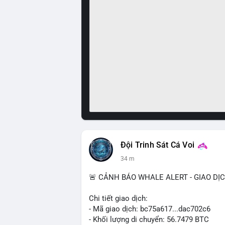
Đội Trinh Sát Cá Voi
34 m
🚨 CẢNH BÁO WHALE ALERT - GIAO DỊ
Chi tiết giao dịch:
- Mã giao dịch: bc75a617...dac702c6
- Khối lượng di chuyển: 56.7479 BTC