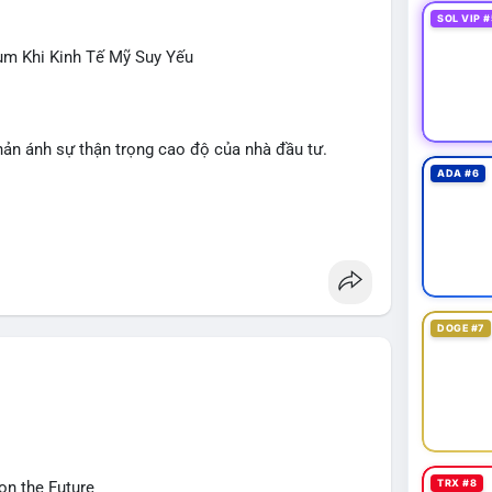
SOL VIP #
ùm Khi Kinh Tế Mỹ Suy Yếu
hản ánh sự thận trọng cao độ của nhà đầu tư.
ADA #6
NDO, WKC, HEI, CASHCAT, CRO.
 Dogecoin, Polkadot, Chainlink, Litecoin.
giới, Giải bóng đá Ngoại hạng Anh, Tin 24h, Trường
DOGE #7
ÔNG
 trong tháng 7, thấp hơn nhiều so với kỳ vọng.
iếu Clarity Act sang tháng 9; Thượng nghị sĩ Warren
tự viết.
ảo luận về các lệnh Long/Short, quản lý lãi lỗ chưa
 liên quan vụ hack 1,5 tỷ USD; Trump Media hủy thỏa
TRX #8
on the Future