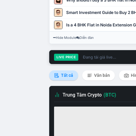
Why should I buy a 3 BHK flat in No
Smart Investment Guide to Buy 2 BH
Is a 4 BHK Flat in Noida Extension
Hide Module
Diễn đàn
Đang tải giá live...
LIVE PRICE
Tất cả
Văn bản
Hì
Trung Tâm Crypto
(BTC)