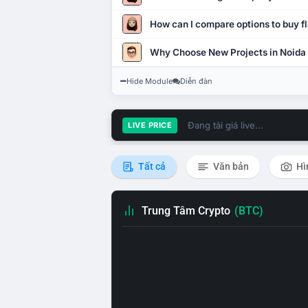
How can I compare options to buy fl
Why Choose New Projects in Noida
Hide Module
Diễn đàn
Đang tải giá live...
LIVE PRICE
Tất cả
Văn bản
Hì
Trung Tâm Crypto
(BTC)