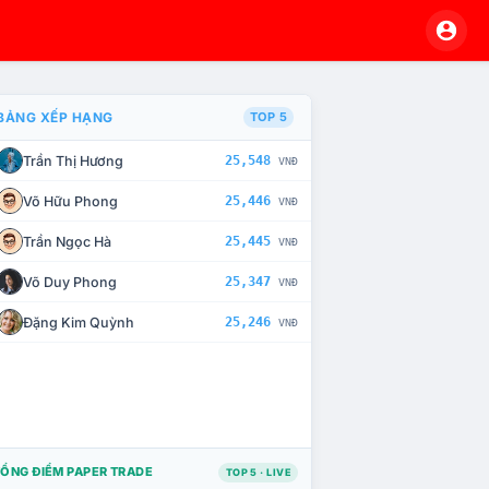
BẢNG XẾP HẠNG
TOP 5
Trần Thị Hương
25,548
VNĐ
À CHẾ TÀI XỬ LÝ VI PHẠM
Võ Hữu Phong
25,446
VNĐ
Trần Ngọc Hà
25,445
VNĐ
Võ Duy Phong
25,347
VNĐ
Đặng Kim Quỳnh
25,246
VNĐ
ỔNG ĐIỂM PAPER TRADE
TOP 5 · LIVE