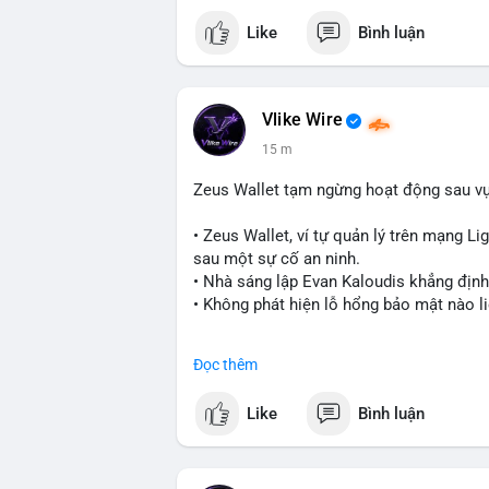
Like
Bình luận
Vlike Wire
15 m
Zeus Wallet tạm ngừng hoạt động sau v
• Zeus Wallet, ví tự quản lý trên mạng Li
sau một sự cố an ninh.
• Nhà sáng lập Evan Kaloudis khẳng định
• Không phát hiện lỗ hổng bảo mật nào l
#zeuswallet
#bitcoin
#lightningnetwork
Đọc thêm
$btc
#btc
Like
Bình luận
#vlikevn
#titanbot
📰 Nguồn: Cointelegraph