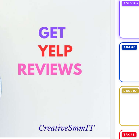
SOL VIP #
ADA #6
DOGE #7
TRX #8