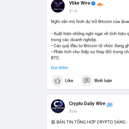
Vlike Wire
31 m
Nghi vấn mô hình dự trữ Bitcoin của do
• Xuất hiện những nghi ngại về tính hiệu 
trong các doanh nghiệp.
• Các quỹ đầu tư Bitcoin tổ chức đang g
• Phân tích cho thấy sự thay đổi trong c
BTC.
Đọc thêm
#bitcoin
#btc
#cryptonews
#binancesqu
Like
Bình luận
$btc
#vlikevn
#titanbot
Crypto Daily Wire
📰 Nguồn: Cointelegraph
36 m
📰 BẢN TIN TỔNG HỢP CRYPTO SÁNG - 