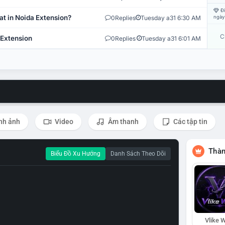
Đi
at in Noida Extension?
0
Replies
Tuesday a31 6:30 AM
ngày
C
 Extension
0
Replies
Tuesday a31 6:01 AM
nh ảnh
Video
Âm thanh
Các tập tin
Thàn
Biểu Đồ Xu Hướng
Danh Sách Theo Dõi
Vlike W