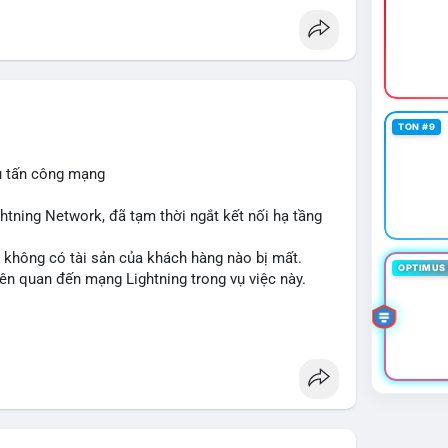
TON #9
ụ tấn công mạng
ghtning Network, đã tạm thời ngắt kết nối hạ tầng
 không có tài sản của khách hàng nào bị mất.
OPTIMUS 
iên quan đến mạng Lightning trong vụ việc này.
#cryptosecurity
#binancesquare