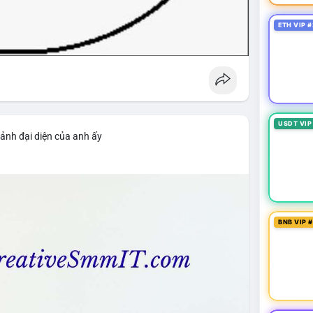
ETH VIP #
USDT VIP
ảnh đại diện của anh ấy
BNB VIP 