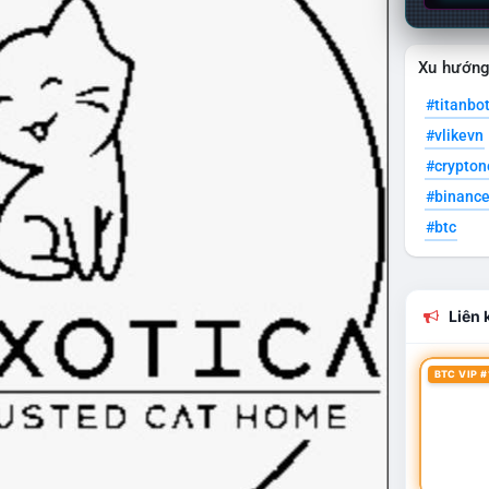
Xu hướn
#titanbo
#vlikevn
#crypto
#binanc
#btc
Liên k
BTC VIP #