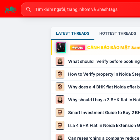
LATEST THREADS
HOTTEST THREADS
CẢNH BÁO BẢO MẬT &amp
VÀNG
What should I verify before booking
How to Verify property in Noida Ste
Why does a 4 BHK flat Noida offer b
Why should I buy a 3 BHK flat in No
Smart Investment Guide to Buy 2 BH
Is a 4 BHK Flat in Noida Extension
Can researching a company reduce