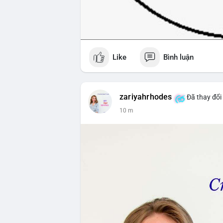
Like
Bình luận
zariyahrhodes
Đã thay đổi 
10 m