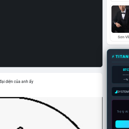
Sơn Vl
⚡ TITA
BTC
----
--%
đại diện của anh ấy
SYSTEM:
Trợ lý A