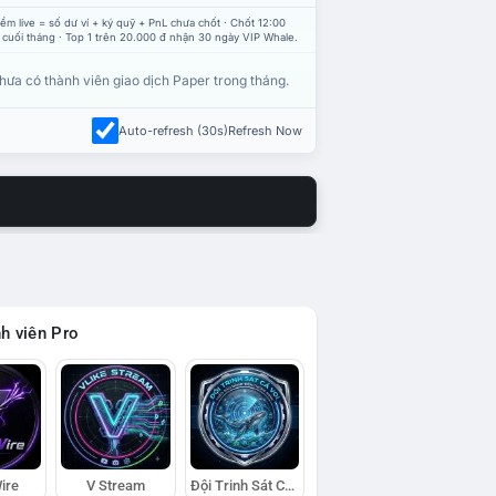
ểm live = số dư ví + ký quỹ + PnL chưa chốt · Chốt 12:00
 cuối tháng · Top 1 trên 20.000 đ nhận 30 ngày VIP Whale.
hưa có thành viên giao dịch Paper trong tháng.
Auto-refresh (30s)
Refresh Now
h viên Pro
ire
V Stream
Đội Trinh Sát Cá Voi