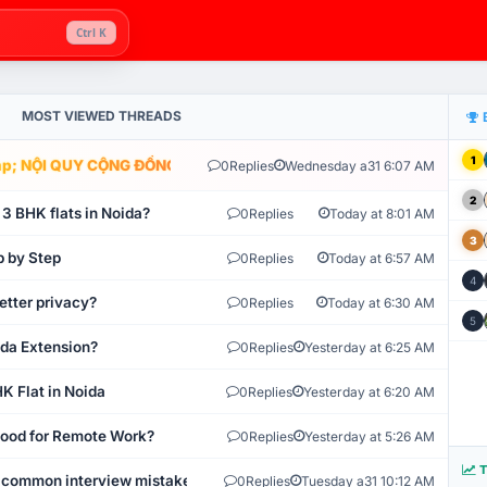
Ctrl K
MOST VIEWED THREADS
1
; NỘI QUY CỘNG ĐỒNG VLIKE.VN: HỆ THỐNG GIÁM SÁT TỰ ĐỘNG V
0
Replies
Wednesday a31 6:07 AM
2
 3 BHK flats in Noida?
0
Replies
Today at 8:01 AM
3
p by Step
0
Replies
Today at 6:57 AM
4
etter privacy?
0
Replies
Today at 6:30 AM
5
ida Extension?
0
Replies
Yesterday at 6:25 AM
K Flat in Noida
0
Replies
Yesterday at 6:20 AM
 Good for Remote Work?
0
Replies
Yesterday at 5:26 AM
T
 common interview mistakes?
0
Replies
Tuesday a31 10:12 AM