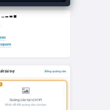
g ▁ ▂ ▃ ▄
t
news
esquare
ết tài trợ
Đăng quảng cáo
1
Quảng cáo tại vị trí #1
Nhấn để đặt quảng cáo của bạn