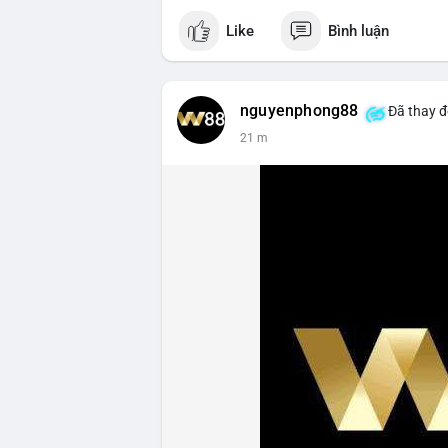
Like
Bình luận
nguyenphong88
Đã thay đ
21 m