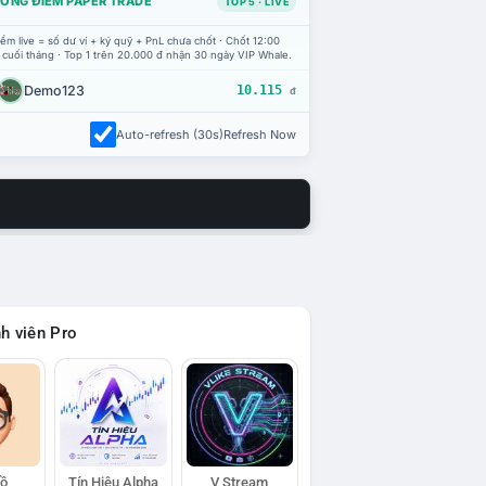
ỔNG ĐIỂM PAPER TRADE
TOP 5 · LIVE
ểm live = số dư ví + ký quỹ + PnL chưa chốt · Chốt 12:00
 cuối tháng · Top 1 trên 20.000 đ nhận 30 ngày VIP Whale.
Demo123
10.115
đ
Auto-refresh (30s)
Refresh Now
h viên Pro
Hồ
Tín Hiệu Alpha
V Stream