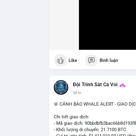
Like
Bình luận
Đội Trinh Sát Cá Voi
38 m
🚨 CẢNH BÁO WHALE ALERT - GIAO DỊ
Chi tiết giao dịch:
- Mã giao dịch: 90bbdbfb3bac66b8d19
- Khối lượng di chuyển: 21.7100 BTC