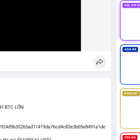
SOL VIP #
ADA #6
DOGE #7
CH BTC LỚN
3f8924d9b35265ad11419da76cd4c83e3b05e8491a1de
TRX #8