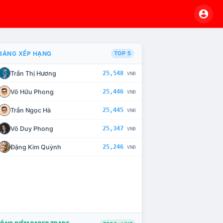
BẢNG XẾP HẠNG
TOP 5
Trần Thị Hương
25,548
VNĐ
À CHẾ TÀI XỬ LÝ VI PHẠM
Võ Hữu Phong
25,446
VNĐ
Trần Ngọc Hà
25,445
VNĐ
Võ Duy Phong
25,347
VNĐ
Đặng Kim Quỳnh
25,246
VNĐ