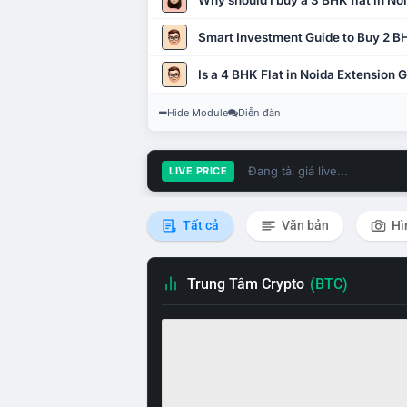
Why should I buy a 3 BHK flat in No
Smart Investment Guide to Buy 2 BH
Is a 4 BHK Flat in Noida Extension
Hide Module
Diễn đàn
Đang tải giá live...
LIVE PRICE
Tất cả
Văn bản
Hì
Trung Tâm Crypto
(BTC)