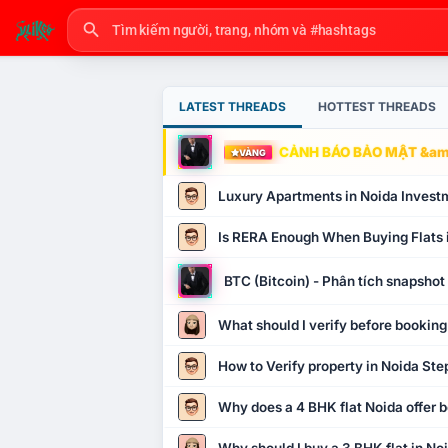
LATEST THREADS
HOTTEST THREADS
CẢNH BÁO BẢO MẬT &amp
VÀNG
Luxury Apartments in Noida Invest
Is RERA Enough When Buying Flats 
BTC (Bitcoin) - Phân tích snapsho
What should I verify before booking
How to Verify property in Noida Ste
Why does a 4 BHK flat Noida offer b