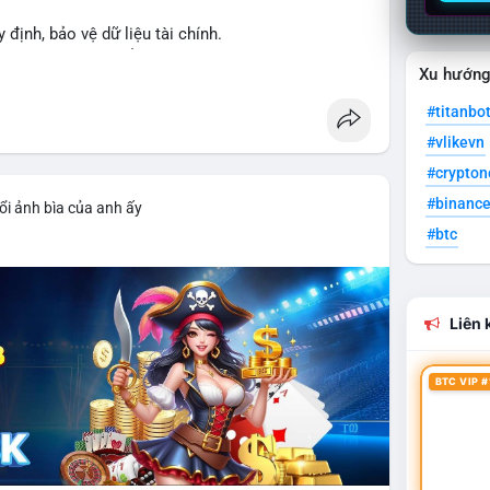
y định, bảo vệ dữ liệu tài chính.
ng XRPL và các tổ chức tài chính.
Xu hướn
#titanbo
#vlikevn
#crypto
#binanc
ổi ảnh bìa của anh ấy
#btc
Liên k
BTC VIP #