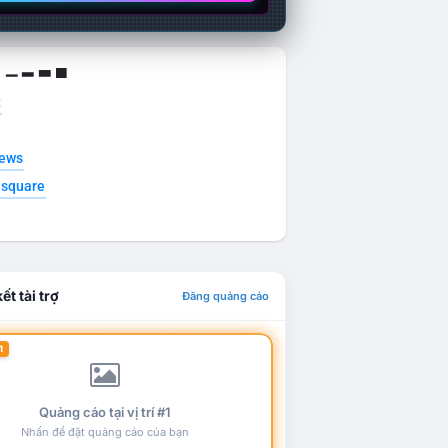
g ▁ ▂ ▃ ▄
t
news
esquare
ết tài trợ
Đăng quảng cáo
1
Quảng cáo tại vị trí #1
Nhấn để đặt quảng cáo của bạn