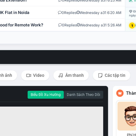
ida Extension?
0
Replies
Wednesday a31 6:25 AM
T
Đi
K Flat in Noida
0
Replies
Wednesday a31 6:20 AM
ngày
 Good for Remote Work?
0
Replies
Wednesday a31 5:26 AM
1
nh ảnh
Video
Âm thanh
Các tập tin
Thàn
Biểu Đồ Xu Hướng
Danh Sách Theo Dõi
Phí 