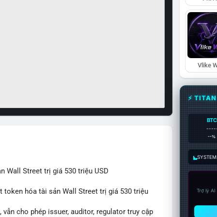
Vlike W
⚡ TITA
BTC
----
--%
SYSTEM:
 Wall Street trị giá 530 triệu USD
token hóa tài sản Wall Street trị giá 530 triệu
Trợ lý A
vẫn cho phép issuer, auditor, regulator truy cập