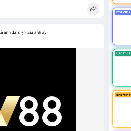
ETH VIP #
ổi ảnh đại diện của anh ấy
USDT VIP
BNB VIP 