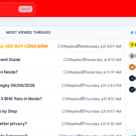
Ctrl K
MOST VIEWED THREADS
1
; NỘI QUY CỘNG ĐỒNG VLIKE.VN: HỆ THỐNG GIÁM SÁT TỰ ĐỘNG V
0
Replies
Wednesday a31 6:07 AM
2
ment Guide
0
Replies
Yesterday at 6:13 AM
3
in Noida?
0
Replies
Yesterday at 5:37 AM
4
t ngày 06/08/2026
0
Replies
Thursday a31 2:43 PM
5
 3 BHK flats in Noida?
0
Replies
Thursday a31 8:01 AM
p by Step
0
Replies
Thursday a31 6:57 AM
etter privacy?
0
Replies
Thursday a31 6:30 AM