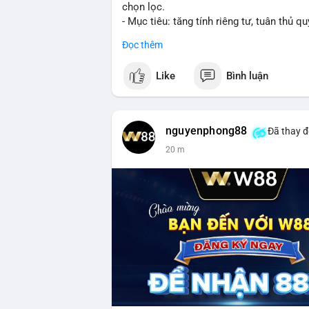
chọn lọc.
- Mục tiêu: tăng tính riêng tư, tuân thủ qu
- Đề xuất đang được xem xét bởi cộng đồ
Đọc thêm
#binancesquare
#cryptonews
#xrp
Like
Bình luận
$xrp
#vlikevn
#titanbot
nguyenphong88
Đã thay đ
20 m
📰 Nguồn: CoinDesk