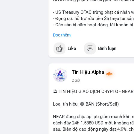
- US Treasury OFAC trừng phạt cá nhân v
- Động cơ: hỗ trợ rửa tiền $5 triệu tài sản
- Các sàn bị cấm hoạt động, tài khoản bị
- Tác động: rủi ro cho thị trường crypto, 
Đọc thêm
#binancesquare
#cryptonews
#ofac
#us
Like
Bình luận
$btc $eth
#vlikevn
#titanbot
Tín Hiệu Alpha
2 giờ
📰 Nguồn: Cointelegraph
🔮 TÍN HIỆU GIAO DỊCH CRYPTO - NEA
Loại tín hiệu: 🔴 BÁN (Short/Sell)
NEAR đang chịu áp lực giảm mạnh khi mất
cách đáy 24h 1.5880 USD một khoảng rất 
sau. Biên độ dao động ngày đạt 4.9%, ch