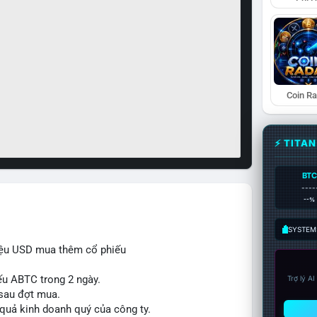
Coin R
⚡ TITA
BTC
----
--%
SYSTEM:
iệu USD mua thêm cổ phiếu
ếu ABTC trong 2 ngày.
Trợ lý A
 sau đợt mua.
 quả kinh doanh quý của công ty.