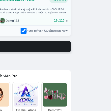
ỔNG ĐIỂM PAPER TRADE
TOP 5 · LIVE
ểm live = số dư ví + ký quỹ + PnL chưa chốt · Chốt 12:00
 cuối tháng · Top 1 trên 20.000 đ nhận 30 ngày VIP Whale.
Demo123
10.115
đ
Auto-refresh (30s)
Refresh Now
h viên Pro
Hồ
Tín Hiệu Alpha
Demo123