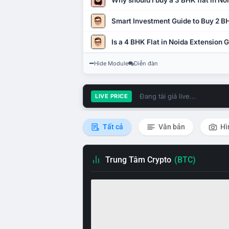
Why should I buy a 3 BHK flat in No
Smart Investment Guide to Buy 2 BH
Is a 4 BHK Flat in Noida Extension
Hide Module
Diễn đàn
Đang tải giá live...
LIVE PRICE
Tất cả
Văn bản
Hì
Trung Tâm Crypto
(BTC)