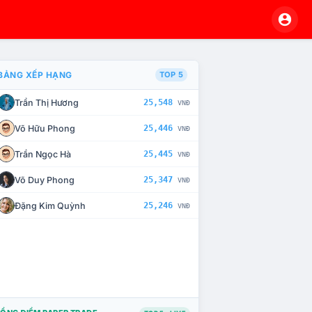
BẢNG XẾP HẠNG
TOP 5
Trần Thị Hương
25,548
VNĐ
À CHẾ TÀI XỬ LÝ VI PHẠM
Võ Hữu Phong
25,446
VNĐ
Trần Ngọc Hà
25,445
VNĐ
Võ Duy Phong
25,347
VNĐ
Đặng Kim Quỳnh
25,246
VNĐ