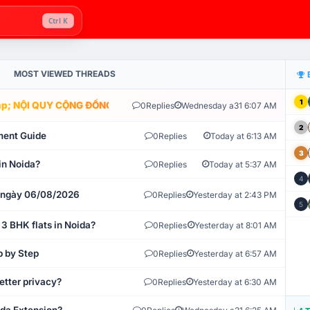
Ctrl K
MOST VIEWED THREADS
1
; NỘI QUY CỘNG ĐỒNG VLIKE.VN: HỆ THỐNG GIÁM SÁT TỰ ĐỘNG V
0
Replies
Wednesday a31 6:07 AM
2
ment Guide
0
Replies
Today at 6:13 AM
3
in Noida?
0
Replies
Today at 5:37 AM
4
t ngày 06/08/2026
0
Replies
Yesterday at 2:43 PM
5
 3 BHK flats in Noida?
0
Replies
Yesterday at 8:01 AM
p by Step
0
Replies
Yesterday at 6:57 AM
etter privacy?
0
Replies
Yesterday at 6:30 AM