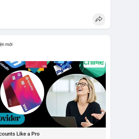
đủ lớn để tạo lực đỡ, xác nhận xu hướng đi xuống
1: 1.5700, TP2: 1.5500
iện mới
i ro tối đa 1-2% tài khoản cho mỗi vị thế.
limit
#vlikenear
counts Like a Pro