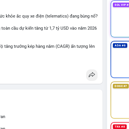
 lược.
SOL VIP #
sát thêm 2-4 giờ sau khi giao dịch được xác nhận,
 sức khỏe ắc quy xe điện (telematics) đang bùng nổ?
ịa chỉ ví đích trước khi đưa ra quyết định vào
đoạn biến động mạnh.
g toàn cầu dự kiến tăng từ 1,7 tỷ USD vào năm 2026
chluy
#aplucban
#btcmempool65k
độ tăng trưởng kép hàng năm (CAGR) ấn tượng lên
ADA #6
ợt bậc này? Hãy cùng theo dõi các phân tích chuyên
 trường trong thời gian tới.
DOGE #7
ran
TRX #8
ran