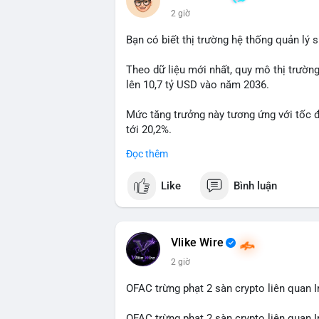
hoạt động, đó là tín hiệu gom hàng chiến
2 giờ
Lời khuyên: Nhà đầu tư nhỏ lẻ nên quan 
Bạn có biết thị trường hệ thống quản lý
tránh hành động theo cảm xúc. Xác minh đ
lệnh, ưu tiên quản trị rủi ro trong giai 
Theo dữ liệu mới nhất, quy mô thị trườn
lên 10,7 tỷ USD vào năm 2036.
#99dot6btc
#capvoichuyentien
#vilanhti
Mức tăng trưởng này tương ứng với tốc 
tới 20,2%.
Đọc thêm
Điều gì đang thúc đẩy sự tăng trưởng vư
sâu về xu hướng công nghệ và nhu cầu thị
Like
Bình luận
Vlike Wire
2 giờ
OFAC trừng phạt 2 sàn crypto liên quan I
OFAC trừng phạt 2 sàn crypto liên quan I