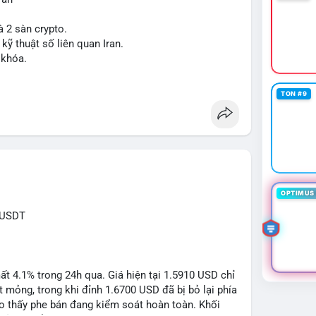
à 2 sàn crypto.
 kỹ thuật số liên quan Iran.
 khóa.
tăng áp lực pháp lý.
TON #9
sanctions
#iran
OPTIMUS 
RUSDT
 4.1% trong 24h qua. Giá hiện tại 1.5910 USD chỉ
mỏng, trong khi đỉnh 1.6700 USD đã bị bỏ lại phía
o thấy phe bán đang kiểm soát hoàn toàn. Khối