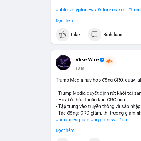
#abtc
#cryptonews
#stockmarket
#trum
Đọc thêm
$btc $eth
Like
Bình luận
#vlikevn
#titanbot
📰 Nguồn: CoinDesk
Vlike Wire
18 m
Trump Media hủy hợp đồng CRO, quay lại
- Trump Media quyết định rút khỏi tài sản
- Hủy bỏ thỏa thuận kho CRO của .
- Tập trung vào truyền thông và sáp nhập
- Tác động: CRO giảm, thị trường giảm n
#binancesquare
#cryptonews
#cro
Đọc thêm
$cro