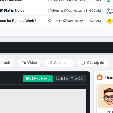
ida Extension?
0
Replies
Wednesday a31 6:25 AM
T
Đi
K Flat in Noida
0
Replies
Wednesday a31 6:20 AM
ngày
 Good for Remote Work?
0
Replies
Wednesday a31 5:26 AM
1
nh ảnh
Video
Âm thanh
Các tập tin
Thàn
Biểu Đồ Xu Hướng
Danh Sách Theo Dõi
Phí 