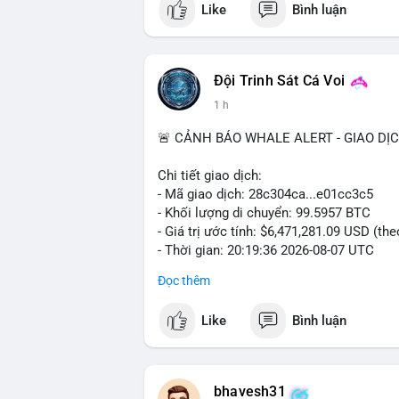
Like
Bình luận
#vlikevn
#titanbot
📰 Nguồn: CoinDesk
Đội Trinh Sát Cá Voi
1 h
🚨 CẢNH BÁO WHALE ALERT - GIAO DỊ
Chi tiết giao dịch:
- Mã giao dịch: 28c304ca...e01cc3c5
- Khối lượng di chuyển: 99.5957 BTC
- Giá trị ước tính: $6,471,281.09 USD (th
- Thời gian: 20:19:36 2026-08-07 UTC
Đọc thêm
Nhận định phân tích: Khối lượng 99.6 BTC
thấy dấu hiệu chuyển tiền quy mô lớn. V
Like
Bình luận
thường gặp ở hai kịch bản: cá voi nạp lê
hoặc chuyển sang ví lạnh nhằm tích lũy 
lý thận trọng, giới đầu tư theo dõi sát d
BTC vào ví nóng sàn, khả năng cao là độn
bhavesh31