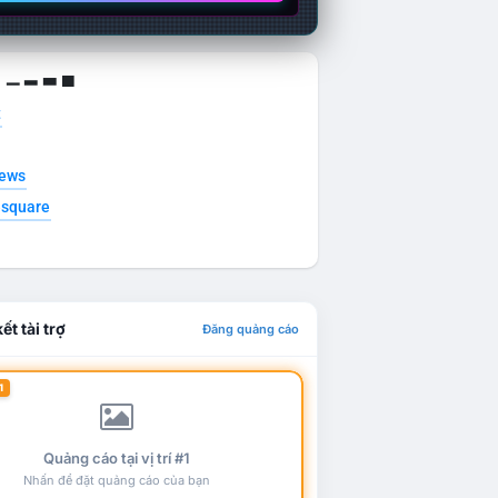
g ▁ ▂ ▃ ▄
t
news
esquare
ết tài trợ
Đăng quảng cáo
1
Quảng cáo tại vị trí #1
Nhấn để đặt quảng cáo của bạn