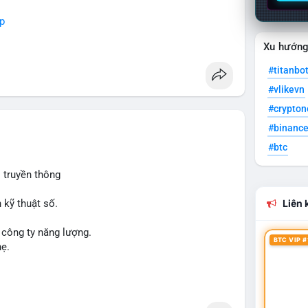
p
Xu hướn
#titanbo
#vlikevn
#crypto
#binanc
#btc
 truyền thông
 kỹ thuật số.
Liên k
 công ty năng lượng.
BTC VIP #
hẹ.