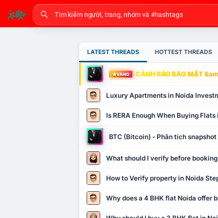
LATEST THREADS
HOTTEST THREADS
CẢNH BÁO BẢO MẬT &amp
VÀNG
Luxury Apartments in Noida Invest
Is RERA Enough When Buying Flats 
BTC (Bitcoin) - Phân tích snapsho
What should I verify before booking
How to Verify property in Noida Ste
Why does a 4 BHK flat Noida offer b