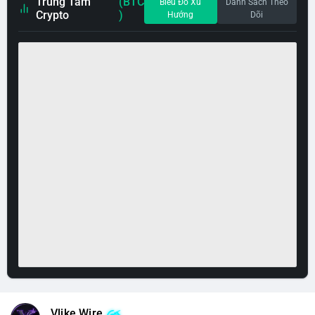
Trung Tâm
(BTC
Biểu Đồ Xu
Danh Sách Theo
Crypto
)
Hướng
Dõi
Vlike Wire