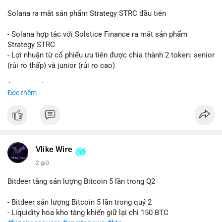
📰 Nguồn: CoinDesk
Solana ra mắt sản phẩm Strategy STRC đầu tiên
- Solana hợp tác với Solstice Finance ra mắt sản phẩm
Strategy STRC
- Lợi nhuận từ cổ phiếu ưu tiên được chia thành 2 token: senior
(rủi ro thấp) và junior (rủi ro cao)
$sol
#sol
$strc
#strc
Đọc thêm
#vlikevn
#titanbot
📰 Nguồn: CoinDesk
Vlike Wire
2 giờ
Bitdeer tăng sản lượng Bitcoin 5 lần trong Q2
- Bitdeer sản lượng Bitcoin 5 lần trong quý 2
- Liquidity hóa kho tàng khiến giữ lại chỉ 150 BTC