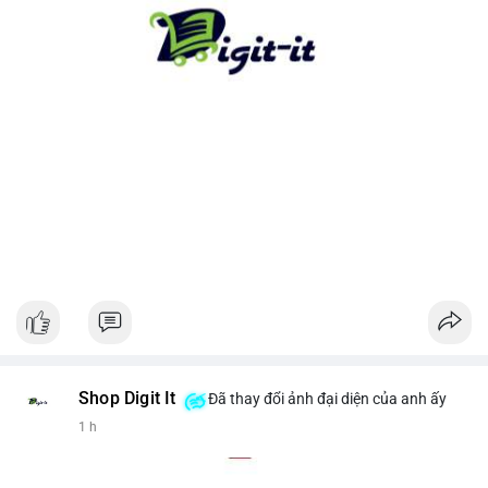
cho xu hướng dài hạn. Ngược lại, nếu tiền chuyển lên sàn, hãy
thận trọng với khả năng điều chỉnh giá ngắn hạn.
#13dot1743btc
#vilanh
#chuyennoibo
#mempoolbtc
#dongtienlon
Shop Digit It
Đã thay đổi ảnh đại diện của anh ấy
1 h