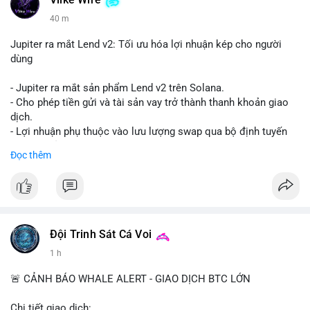
Vlike Wire
40 m
Jupiter ra mắt Lend v2: Tối ưu hóa lợi nhuận kép cho người
dùng
- Jupiter ra mắt sản phẩm Lend v2 trên Solana.
- Cho phép tiền gửi và tài sản vay trở thành thanh khoản giao
dịch.
- Lợi nhuận phụ thuộc vào lưu lượng swap qua bộ định tuyến
(router) của Jupiter.
Đọc thêm
- Tăng hiệu quả sử dụng vốn cho người dùng.
#solana
#jupiter
#sol
#defi
#binancesquare
$sol
Đội Trinh Sát Cá Voi
#vlikevn
#titanbot
1 h
📰 Nguồn: CoinDesk
🚨 CẢNH BÁO WHALE ALERT - GIAO DỊCH BTC LỚN
Chi tiết giao dịch: