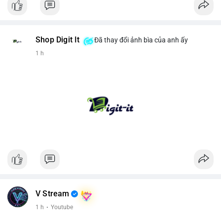
Shop Digit It
Đã thay đổi ảnh bìa của anh ấy
1 h
V Stream
1 h
·
Youtube