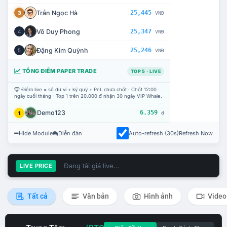
Trần Ngọc Hà
25,445
3
VNĐ
Võ Duy Phong
25,347
4
VNĐ
Đặng Kim Quỳnh
25,246
5
VNĐ
TỔNG ĐIỂM PAPER TRADE
TOP 5 · LIVE
Điểm live = số dư ví + ký quỹ + PnL chưa chốt · Chốt 12:00
ngày cuối tháng · Top 1 trên 20.000 đ nhận 30 ngày VIP Whale.
Demo123
6.359
1
đ
Hide Module
Diễn đàn
Auto-refresh (30s)
Refresh Now
Đang tải giá live...
LIVE PRICE
Tất cả
Văn bản
Hình ảnh
Video