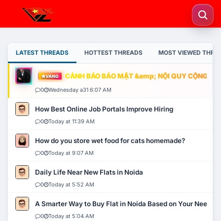
LATEST THREADS
HOTTEST THREADS
MOST VIEWED THRE
CẢNH BÁO BẢO MẬT &amp; NỘI QUY CỘNG ĐỒNG
VÀNG
0
Wednesday a31 6:07 AM
How Best Online Job Portals Improve Hiring
0
Today at 11:39 AM
How do you store wet food for cats homemade?
0
Today at 9:07 AM
Daily Life Near New Flats in Noida
0
Today at 5:52 AM
A Smarter Way to Buy Flat in Noida Based on Your Needs
0
Today at 5:04 AM