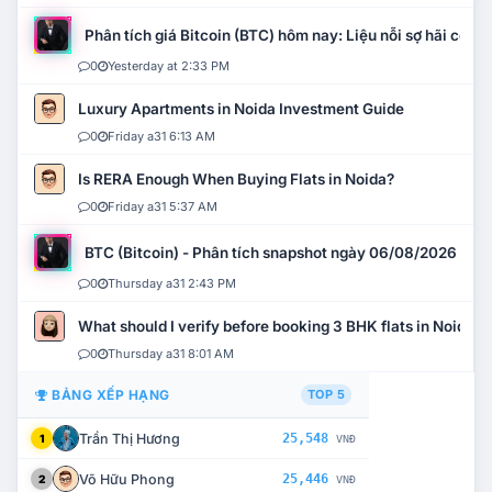
Phân tích giá Bitcoin (BTC) hôm nay: Liệu nỗi sợ hãi có mở 
0
Yesterday at 2:33 PM
Luxury Apartments in Noida Investment Guide
0
Friday a31 6:13 AM
Is RERA Enough When Buying Flats in Noida?
0
Friday a31 5:37 AM
BTC (Bitcoin) - Phân tích snapshot ngày 06/08/2026
0
Thursday a31 2:43 PM
What should I verify before booking 3 BHK flats in Noida?
0
Thursday a31 8:01 AM
BẢNG XẾP HẠNG
TOP 5
Trần Thị Hương
25,548
1
VNĐ
Võ Hữu Phong
25,446
2
VNĐ