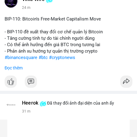
24 m
BIP-110: Bitcoin's Free-Market Capitalism Move
- BIP-110 đề xuất thay đổi cơ chế quản lý Bitcoin
- Tăng cường tính tự do tài chính người dùng
- Có thể ảnh hưởng đến giá BTC trong tương lai
- Phản ánh xu hướng tự quản thị trường crypto
#binancesquare
#btc
#cryptonews
Đọc thêm
$btc
#vlikevn
#titanbot
📰 Nguồn: CoinDesk
Heerok
Đã thay đổi ảnh đại diện của anh ấy
31 m