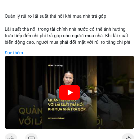
Quản lý rủi ro lãi suất thả nổi khi mua nhà trả góp
Lãi suất thả nổi trong tài chính nhà nước có thể ảnh hưởng
trực tiếp đến chi phí trả góp cho người mua nhà. Khi lãi suất
biến động cao, người mua phải đối mặt với rủi ro tăng chi phí
trả nợ không ngờ. Quản lý rủi ro cần bao gồm phân tích xu
Đọc thêm
hướng lãi suất, lựa chọn sản phẩm trả góp có tính bảo hiểm,
hoặc sử dụng tài chính cá nhân để ổn định chi phí. Các nhà
đầu tư cần theo dõi chính sách tiền tệ để đưa ra quyết định
mua nhà phù hợp.
🎥 Xem video trực tiếp tại:
Nguồn: VIETSUCCESS