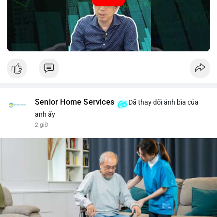
#52.8821BTC
#whalemove
#vilanh
#btcmempool
#3.4TrieuUSD
Senior Home Services
Đã thay đổi ảnh bìa của
anh ấy
2 giờ