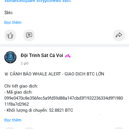
#binancesquare
#cryptonews
#btc
$btc
Đọc thêm
#vlikevn
#titanbot
📰 Nguồn: Cointelegraph
Đội Trinh Sát Cá Voi
2 giờ
🚨 CẢNH BÁO WHALE ALERT - GIAO DỊCH BTC LỚN
Chi tiết giao dịch:
- Mã giao dịch:
099e0470c8e356fec5a9fd59d88a147cbd3f1932236334d9f1980
11f8a7d2962
- Khối lượng di chuyển: 52.8821 BTC
- Giá trị ước tính: $3,434,742.21 USD (theo thị giá $64,951.00
Đọc thêm
USD)
- Thời gian: 13:19:49 2026-08-10 UTC