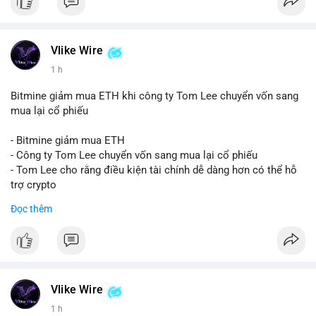
Vlike Wire
1 h
Bitmine giảm mua ETH khi công ty Tom Lee chuyển vốn sang
mua lại cổ phiếu
- Bitmine giảm mua ETH
- Công ty Tom Lee chuyển vốn sang mua lại cổ phiếu
- Tom Lee cho rằng điều kiện tài chính dễ dàng hơn có thể hỗ
trợ crypto
- CLARITY Act không đạt thăm dò trong Thượng viện trước kỳ
Đọc thêm
nghỉ tháng 8
#binancesquare
#cryptonews
#eth
$eth
Vlike Wire
#vlikevn
#titanbot
1 h