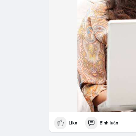
#whalealertbtc
#feargreedindex
#bip110
Like
Bình luận