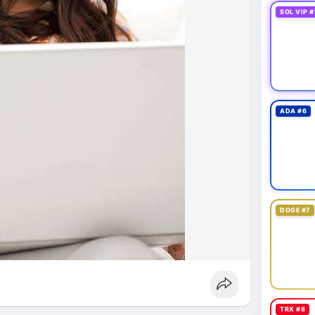
fork
#brazilcryptoregulation
#defitvl
SOL VIP #
ADA #6
DOGE #7
TRX #8