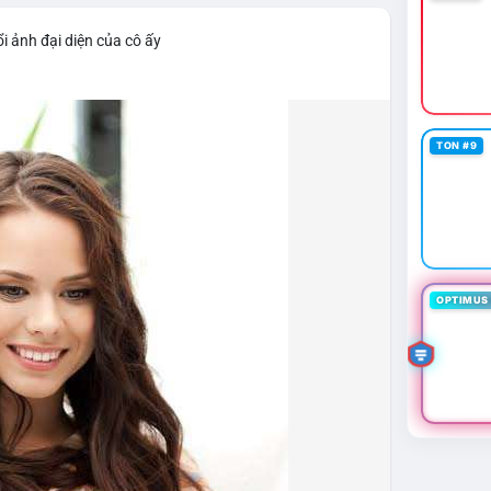
i ảnh đại diện của cô ấy
TON #9
OPTIMUS 