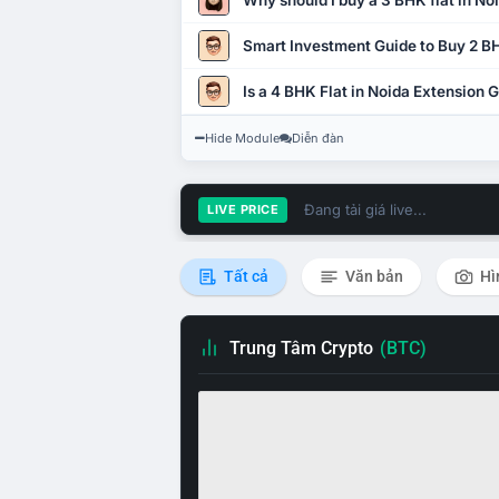
Why should I buy a 3 BHK flat in No
Smart Investment Guide to Buy 2 BH
Is a 4 BHK Flat in Noida Extension
Hide Module
Diễn đàn
Đang tải giá live...
LIVE PRICE
Tất cả
Văn bản
Hì
Trung Tâm Crypto
(BTC)