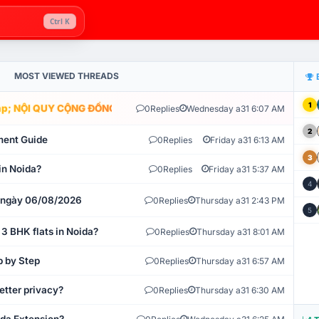
Ctrl K
MOST VIEWED THREADS
1
; NỘI QUY CỘNG ĐỒNG VLIKE.VN: HỆ THỐNG GIÁM SÁT TỰ ĐỘNG V
0
Replies
Wednesday a31 6:07 AM
2
ment Guide
0
Replies
Friday a31 6:13 AM
3
in Noida?
0
Replies
Friday a31 5:37 AM
4
t ngày 06/08/2026
0
Replies
Thursday a31 2:43 PM
5
 3 BHK flats in Noida?
0
Replies
Thursday a31 8:01 AM
p by Step
0
Replies
Thursday a31 6:57 AM
etter privacy?
0
Replies
Thursday a31 6:30 AM