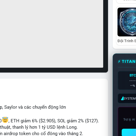
⚡ TITA
BTC
----
--%
SYSTEM:
p, Saylor và các chuyển động lớn
Trợ lý A
0
, ETH giảm 6% ($2.905), SOL giảm 2% ($127).
thuật, thanh lý hơn 1 tỷ USD lệnh Long.
ến airdrop token cho cổ đông vào tháng 2.