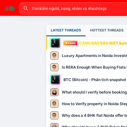
LATEST THREADS
HOTTEST THREADS
CẢNH BÁO BẢO MẬT &amp
VÀNG
Luxury Apartments in Noida Invest
Is RERA Enough When Buying Flats 
BTC (Bitcoin) - Phân tích snapsho
What should I verify before booking
How to Verify property in Noida Ste
Why does a 4 BHK flat Noida offer b