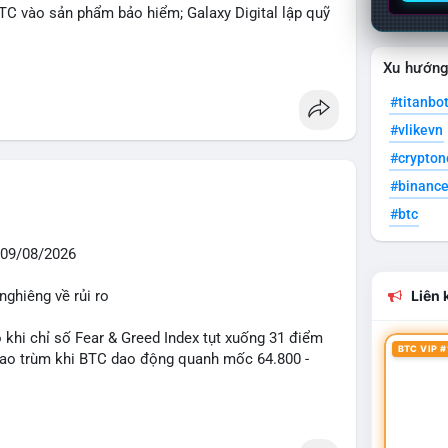
BTC vào sản phẩm bảo hiểm; Galaxy Digital lập quỹ
pháp lý tại Davos; Bồ Đào Nha chặn Polymarket.
Xu hướn
#sol
#xrp
#titanbo
#vlikevn
#crypto
#binanc
#btc
09/08/2026
nghiêng về rủi ro
Liên k
o khi chỉ số Fear & Greed Index tụt xuống 31 điểm
BTC VIP #
 bao trùm khi BTC dao động quanh mốc 64.800 -
diễn ra mạnh mẽ với 7 giao dịch BTC lớn được ghi
 triệu USD. Đáng chú ý nhất là lệnh chuyển 90,94