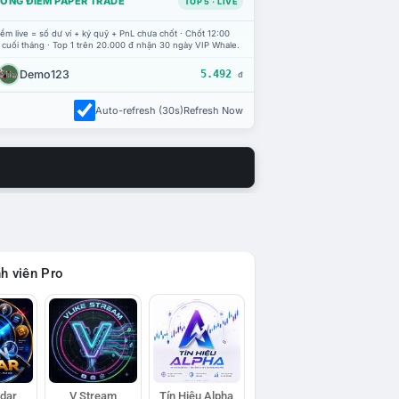
ỔNG ĐIỂM PAPER TRADE
TOP 5 · LIVE
ểm live = số dư ví + ký quỹ + PnL chưa chốt · Chốt 12:00
 cuối tháng · Top 1 trên 20.000 đ nhận 30 ngày VIP Whale.
Demo123
5.492
đ
Auto-refresh (30s)
Refresh Now
h viên Pro
adar
V Stream
Tín Hiệu Alpha