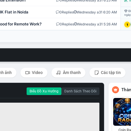
ida Extension?
0
Replies
Wednesday a31 6:25 AM
T
Đi
K Flat in Noida
0
Replies
Wednesday a31 6:20 AM
ngày
 Good for Remote Work?
0
Replies
Wednesday a31 5:26 AM
1
nh ảnh
Video
Âm thanh
Các tập tin
Thàn
Biểu Đồ Xu Hướng
Danh Sách Theo Dõi
Coin R