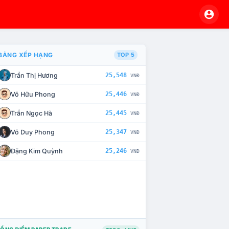
BẢNG XẾP HẠNG
TOP 5
Trần Thị Hương
25,548
VNĐ
À CHẾ TÀI XỬ LÝ VI PHẠM
Võ Hữu Phong
25,446
VNĐ
Trần Ngọc Hà
25,445
VNĐ
Võ Duy Phong
25,347
VNĐ
Đặng Kim Quỳnh
25,246
VNĐ