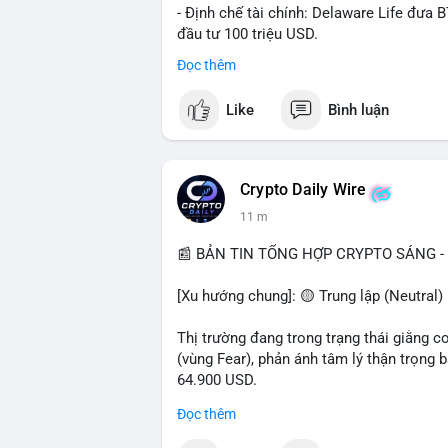
- Định chế tài chính: Delaware Life đưa 
đầu tư 100 triệu USD.
- Pháp lý: CEO Coinbase thúc đẩy khung 
Đọc thêm
#binancesquare
#cryptonews
#btc
#eth
Like
Bình luận
$btc $eth $sol $xrp
#vlikevn
#titanbot
Crypto Daily Wire
11 m
📰 Nguồn: Decrypt
📰 BẢN TIN TỔNG HỢP CRYPTO SÁNG - 
[Xu hướng chung]: 🟡 Trung lập (Neutral) 
Thị trường đang trong trạng thái giằng c
(vùng Fear), phản ánh tâm lý thận trọng
64.900 USD.
Đọc thêm
- Thị trường & Giá cả: Hoạt động cá voi 
nhận trong 24h qua, tổng trị giá hơn 23,6