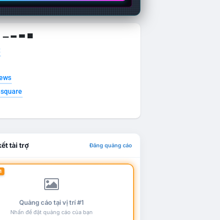
g ▁ ▂ ▃ ▄
t
news
esquare
ết tài trợ
Đăng quảng cáo
1
Quảng cáo tại vị trí #1
Nhấn để đặt quảng cáo của bạn