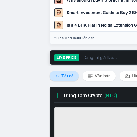
Why should I buy a 3 BHK flat in No
Smart Investment Guide to Buy 2 BH
Is a 4 BHK Flat in Noida Extension
Hide Module
Diễn đàn
Đang tải giá live...
LIVE PRICE
Tất cả
Văn bản
Hì
Trung Tâm Crypto
(BTC)