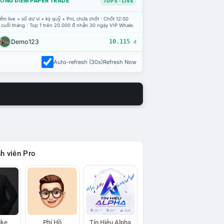
ỔNG ĐIỂM PAPER TRADE
TOP 5 · LIVE
ểm live = số dư ví + ký quỹ + PnL chưa chốt · Chốt 12:00
 cuối tháng · Top 1 trên 20.000 đ nhận 30 ngày VIP Whale.
Demo123
10.115
đ
Auto-refresh (30s)
Refresh Now
h viên Pro
ike
Phí Hồ
Tín Hiệu Alpha