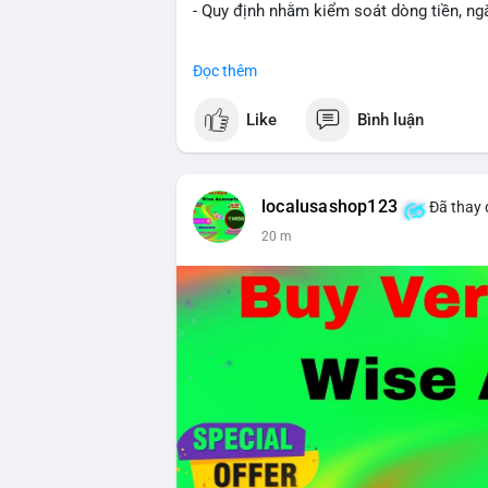
- Quy định nhằm kiểm soát dòng tiền, ngă
#binancesquare
#cryptonews
#brazil
#re
Đọc thêm
$btc $eth
Like
Bình luận
#vlikevn
#titanbot
📰 Nguồn: CoinDesk
localusashop123
Đã thay 
20 m