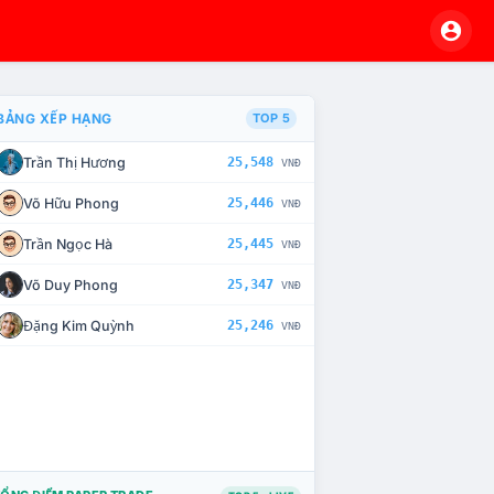
BẢNG XẾP HẠNG
TOP 5
Trần Thị Hương
25,548
VNĐ
VÀ CHẾ TÀI XỬ LÝ VI PHẠM
Võ Hữu Phong
25,446
VNĐ
Trần Ngọc Hà
25,445
VNĐ
Võ Duy Phong
25,347
VNĐ
Đặng Kim Quỳnh
25,246
VNĐ