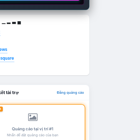
g ▁ ▂ ▃ ▄
t
news
esquare
ết tài trợ
Đăng quảng cáo
1
Quảng cáo tại vị trí #1
Nhấn để đặt quảng cáo của bạn