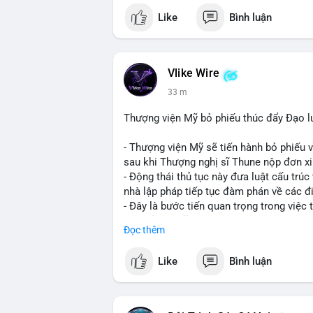
Like
Bình luận
Vlike Wire
33 m
Thượng viện Mỹ bỏ phiếu thúc đẩy Đạo l
- Thượng viện Mỹ sẽ tiến hành bỏ phiếu 
sau khi Thượng nghị sĩ Thune nộp đơn xin
- Động thái thủ tục này đưa luật cấu trúc 
nhà lập pháp tiếp tục đàm phán về các đ
- Đây là bước tiến quan trọng trong việc t
điện tử tại Mỹ.
Đọc thêm
#binancesquare
#cryptonews
#clarityac
Like
Bình luận
$btc $eth
#vlikevn
#titanbot