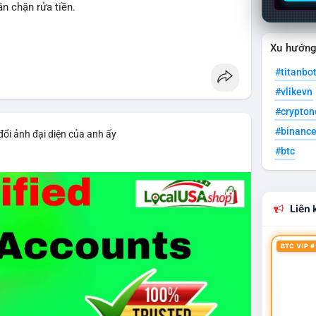
n chặn rửa tiền.
gulation
Xu hướn
#titanbo
#vlikevn
#crypto
#binanc
đổi ảnh đại diện của anh ấy
#btc
Liên k
BTC VIP #