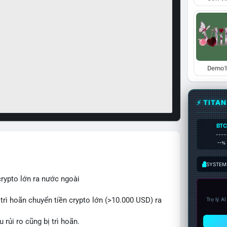
Demo1
⚡ TITA
BTC
----
--%
SYSTEM:
crypto lớn ra nước ngoài
 trì hoãn chuyển tiền crypto lớn (>10.000 USD) ra
Trợ lý A
rủi ro cũng bị trì hoãn.