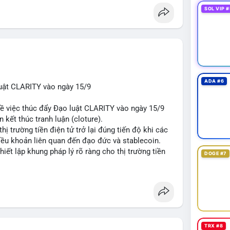
SOL VIP #
ADA #6
uật CLARITY vào ngày 15/9
về việc thúc đẩy Đạo luật CLARITY vào ngày 15/9
 kết thúc tranh luận (cloture).
thị trường tiền điện tử trở lại đúng tiến độ khi các
iều khoản liên quan đến đạo đức và stablecoin.
hiết lập khung pháp lý rõ ràng cho thị trường tiền
DOGE #7
t
#ussenate
#cryptoregulation
#stablecoin
TRX #8