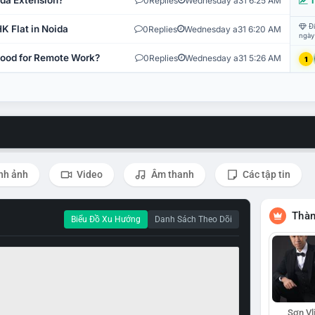
ida Extension?
0
Replies
Wednesday a31 6:25 AM
T
Đi
K Flat in Noida
0
Replies
Wednesday a31 6:20 AM
ngày
 Good for Remote Work?
0
Replies
Wednesday a31 5:26 AM
1
nh ảnh
Video
Âm thanh
Các tập tin
Thàn
Biểu Đồ Xu Hướng
Danh Sách Theo Dõi
Sơn Vl