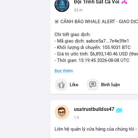
Đội Trinh Sát Cá Voi
33 m
📰 Nguồn: Cointelegraph
🚨 CẢNH BÁO WHALE ALERT - GIAO DỊ
Chi tiết giao dịch:
- Mã giao dịch: aabce5a7...7e4e39e1
- Khối lượng di chuyển: 105.9031 BTC
- Giá trị ước tính: $6,893,140.46 USD (th
- Thời gian: 15:19:45 2026-08-08 UTC
Đọc thêm
Nhận định phân tích:
Giao dịch hơn 105 BTC trị giá gần 6,9 tr
Like
Bình luận
nhất cho thấy dấu hiệu của một tổ chức 
lượng này đủ lớn để gây biến động giá cụ
địa chỉ đích trong các block tiếp theo là
dịch, áp lực bán ngắn hạn có thể hình th
usatrustbuildss47
năng cao là hành động tích lũy dài hạn. 
1 h
động lớn, do vậy động thái này cần được 
Liên hệ quản lý cửa hàng của chúng tôi - 
Lời khuyên: