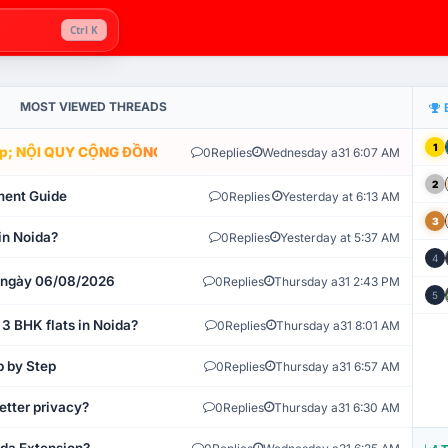
Ctrl K
MOST VIEWED THREADS
1
; NỘI QUY CỘNG ĐỒNG VLIKE.VN: HỆ THỐNG GIÁM SÁT TỰ ĐỘNG 
0
Replies
Wednesday a31 6:07 AM
2
ment Guide
0
Replies
Yesterday at 6:13 AM
3
in Noida?
0
Replies
Yesterday at 5:37 AM
4
t ngày 06/08/2026
0
Replies
Thursday a31 2:43 PM
5
 3 BHK flats in Noida?
0
Replies
Thursday a31 8:01 AM
p by Step
0
Replies
Thursday a31 6:57 AM
etter privacy?
0
Replies
Thursday a31 6:30 AM