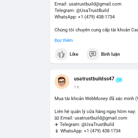
Nhà đầu tư nhỏ lẻ nên hạn chế đòn bẩy tr
Email: usatrustbuild@gmail.com
sàn lớn thay vì phản ứng theo cảm xúc. X
Telegram: @UsaTrustBuild
giao dịch.
WhatsApp: +1 (479) 438-1734
#105btc
#chuyenvilanh
#aplucban
#btcu
Chúng tôi chuyên cung cấp tài khoản Ca
Accounts) cho các nhu cầu marketing, SE
Đọc thêm
toán USDT và các giao dịch tiền mặt tại
Like
Bình luận
Liên hệ ngay để được tư vấn và hỗ trợ n
#buyverifiedcashappaccounts
#marketin
#sendmoney
#mobiledeposit
#pay
#usd
usatrustbuildss47
1 h
Mua tài khoản WebMoney đã xác minh (V
Liên hệ quản lý cửa hàng ngay hôm nay:
📧 Email: usatrustbuild@gmail.com
✈️ Telegram: @UsaTrustBuild
📱 WhatsApp: +1 (479) 438-1734