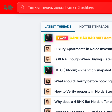
LATEST THREADS
HOTTEST THREADS
CẢNH BÁO BẢO MẬT &amp
VÀNG
Luxury Apartments in Noida Invest
Is RERA Enough When Buying Flats 
BTC (Bitcoin) - Phân tích snapsho
What should I verify before booking
How to Verify property in Noida Ste
Why does a 4 BHK flat Noida offer b