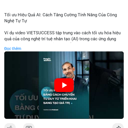
Tối ưu Hiệu Quả AI: Cách Tăng Cường Tính Năng Của Công
Nghệ Tự Tự
Ví dụ video VIETSUCCESS tập trung vào cách tối ưu hóa hiệu
quả của công nghệ trí tuệ nhân tạo (AI) trong các ứng dụng
chuyên nghiệp. AI được sử dụng để phân tích dữ liệu lớn, dự
Đọc thêm
đoán xu hướng thị trường, và tự động hóa quy trình trong lĩnh
vực tài chính và crypto. Bài đăng nhấn mạnh vai trò của AI
trong việc giảm thiểu sai lầm, tăng tốc độ xử lý, và hỗ trợ quyết
định dựa trên dữ liệu. Điều này đặc biệt quan trọng trong thời
kỳ phát triển nhanh chóng của ngành crypto, nơi tính chính xác
và tốc độ là yếu tố quyết định.
🎥 Xem video trực tiếp tại:
Nguồn: VIETSUCCESS