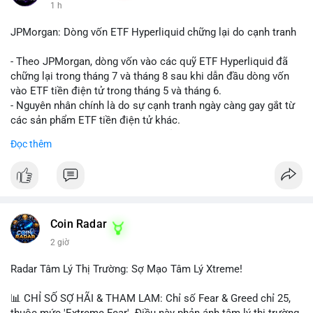
1 h
JPMorgan: Dòng vốn ETF Hyperliquid chững lại do cạnh tranh
- Theo JPMorgan, dòng vốn vào các quỹ ETF Hyperliquid đã
chững lại trong tháng 7 và tháng 8 sau khi dẫn đầu dòng vốn
vào ETF tiền điện tử trong tháng 5 và tháng 6.
- Nguyên nhân chính là do sự cạnh tranh ngày càng gay gắt từ
các sản phẩm ETF tiền điện tử khác.
- Điều này cho thấy sự quan tâm của nhà đầu tư đối với
Đọc thêm
Hyperliquid có thể đã giảm bớt, ảnh hưởng đến dòng vốn và
thanh khoản của đồng tiền này.
- Nhà đầu tư cần theo dõi sát sao diễn biến thị trường và các
yếu tố cạnh tranh để đưa ra quyết định đầu tư hợp lý.
#binancesquare
#cryptonews
#hyperliquid
#etf
#jpmorgan
Coin Radar
2 giờ
$hype
Radar Tâm Lý Thị Trường: Sợ Mạo Tâm Lý Xtreme!
#vlikevn
#titanbot
📊 CHỈ SỐ SỢ HÃI & THAM LAM: Chỉ số Fear & Greed chỉ 25,
📰 Nguồn: CoinDesk
thuộc mức 'Extreme Fear'. Điều này phản ánh tâm lý thị trường