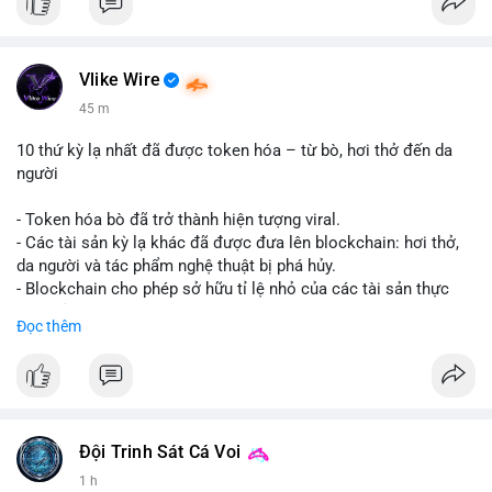
Vlike Wire
45 m
10 thứ kỳ lạ nhất đã được token hóa – từ bò, hơi thở đến da
người
- Token hóa bò đã trở thành hiện tượng viral.
- Các tài sản kỳ lạ khác đã được đưa lên blockchain: hơi thở,
da người và tác phẩm nghệ thuật bị phá hủy.
- Blockchain cho phép sở hữu tỉ lệ nhỏ của các tài sản thực
vật, mở ra thị trường mới.
Đọc thêm
- Câu hỏi về pháp lý, đạo đức và bảo mật đang được đặt ra.
- Nhiều nền tảng NFT đang thử nghiệm token hóa các tài sản
bất thường.
#binancesquare
#cryptonews
#tokenization
#web3
#nft
Đội Trinh Sát Cá Voi
$btc $eth
1 h