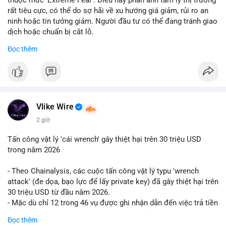
rất tiêu cực, có thể do sợ hãi về xu hướng giá giảm, rủi ro an
ninh hoặc tin tưởng giảm. Người đầu tư có thể đang tránh giao
dịch hoặc chuẩn bị cắt lỗ.
Đọc thêm
📈 XU HƯỚNG TÌM KIẾM & THẢO LUẬN: Coin trending trên
CoinGecko bao gồm các token meme như Cash Cat
(CASHCAT), Pudgy Penguins (PENGU) và OVERTAKE (TAKE).
Các chủ đề như 'Sắt lở đất' hoặc 'Chết' trên Google Trends
Việt Nam không liên quan trực tiếp đến crypto, cho thấy sự tập
trung của người dùng vào các chủ đề địa phương. Trên
Vlike Wire
LunarCrush, các chủ đề như Solana, Taylor Swift và UFC 310
2 giờ
hấp dẫn sự chú ý đa lĩnh vực.
Tấn công vật lý 'cái wrench' gây thiệt hại trên 30 triệu USD
💬 DÒNG CHẢY TIN TỨC & TRUYỀN THÔNG: Tài chính Việt
trong năm 2026
Nam đang tập trung vào các đề tài như 'Trục lợi' hoặc 'Miền
Bắc', trong khi tin tức quốc tế nhấn mạnh việc Putin ký luật
- Theo Chainalysis, các cuộc tấn công vật lý typu 'wrench
crypto và sự kiện an ninh như hack Zeus Wallet. Trên Binance
attack' (đe dọa, bạo lực để lấy private key) đã gây thiệt hại trên
Square, nhiều người chia sẻ chiến lược giao dịch như lệnh
30 triệu USD từ đầu năm 2026.
Long $BTW hoặc cập nhật về sự kiện Alpha Trading
- Mặc dù chỉ 12 trong 46 vụ được ghi nhận dẫn đến việc trả tiền
Competition.
chuộc, nhưng các cuộc tấn công đang mở rộng phạm vi: bao
Đọc thêm
gồm rò rỉ dữ liệu và đe dọa tới gia đình, bạn bè của người sở