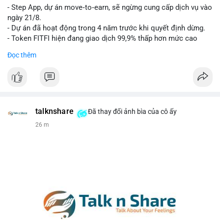
- Step App, dự án move‑to‑earn, sẽ ngừng cung cấp dịch vụ vào
Lời khuyên cho nhà đầu tư nhỏ lẻ: Theo dõi xác nhận của giao
ngày 21/8.
dịch này. Nếu BTC tiếp tục bị rút khỏi sàn với tần suất tăng, đó
- Dự án đã hoạt động trong 4 năm trước khi quyết định dừng.
là tín hiệu tích cực cho xu hướng tăng giá. Hạn chế hành động
- Token FITFI hiện đang giao dịch 99,9% thấp hơn mức cao
theo cảm xúc, ưu tiên quản trị rủi ro với khối lượng vị thế nhỏ.
nhất từng đạt được.
Đọc thêm
#9dot608btc
#619kusd
#vilanh
#dichuyenbtc
#quantriruiro
#binancesquare
#cryptonews
#fitfi
#movetoearn
#stepapp
$fitfi
#vlikevn
#titanbot
talknshare
Đã thay đổi ảnh bìa của cô ấy
26 m
📰 Nguồn: Cointelegraph