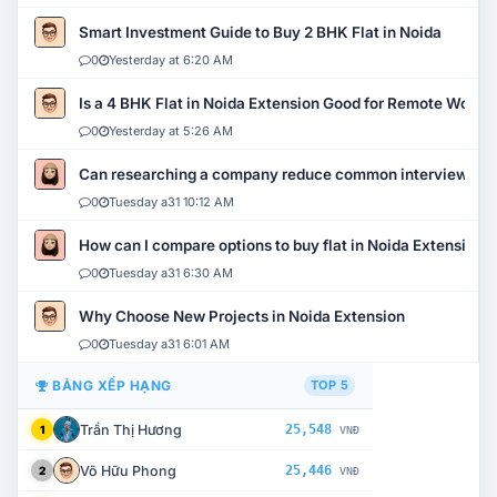
Smart Investment Guide to Buy 2 BHK Flat in Noida
0
Yesterday at 6:20 AM
Is a 4 BHK Flat in Noida Extension Good for Remote Work?
0
Yesterday at 5:26 AM
Can researching a company reduce common interview mi
0
Tuesday a31 10:12 AM
How can I compare options to buy flat in Noida Extension?
0
Tuesday a31 6:30 AM
Why Choose New Projects in Noida Extension
0
Tuesday a31 6:01 AM
BẢNG XẾP HẠNG
TOP 5
Trần Thị Hương
25,548
1
VNĐ
Võ Hữu Phong
25,446
2
VNĐ