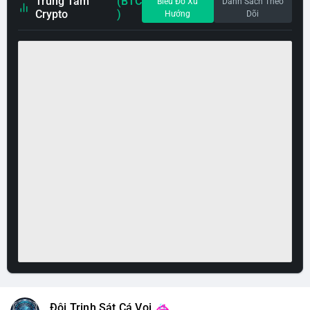
Trung Tâm
(BTC
Biểu Đồ Xu
Danh Sách Theo
Crypto
)
Hướng
Dõi
Đội Trinh Sát Cá Voi