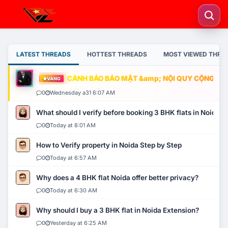
LATEST THREADS
HOTTEST THREADS
MOST VIEWED THRE
CẢNH BÁO BẢO MẬT &amp; NỘI QUY CỘNG ĐỒNG
VÀNG
0
Wednesday a31 6:07 AM
What should I verify before booking 3 BHK flats in Noida?
0
Today at 8:01 AM
How to Verify property in Noida Step by Step
0
Today at 6:57 AM
Why does a 4 BHK flat Noida offer better privacy?
0
Today at 6:30 AM
Why should I buy a 3 BHK flat in Noida Extension?
0
Yesterday at 6:25 AM