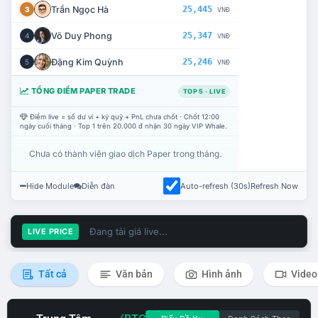
Trần Ngọc Hà
25,445
3
VNĐ
Võ Duy Phong
25,347
4
VNĐ
Đặng Kim Quỳnh
25,246
5
VNĐ
TỔNG ĐIỂM PAPER TRADE
TOP 5 · LIVE
Điểm live = số dư ví + ký quỹ + PnL chưa chốt · Chốt 12:00
ngày cuối tháng · Top 1 trên 20.000 đ nhận 30 ngày VIP Whale.
Chưa có thành viên giao dịch Paper trong tháng.
Hide Module
Diễn đàn
Auto-refresh (30s)
Refresh Now
Đang tải giá live...
LIVE PRICE
Tất cả
Văn bản
Hình ảnh
Video