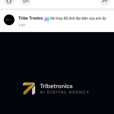
Tribe Tronics
Đã thay đổi ảnh đại diện của anh ấy
3 giờ