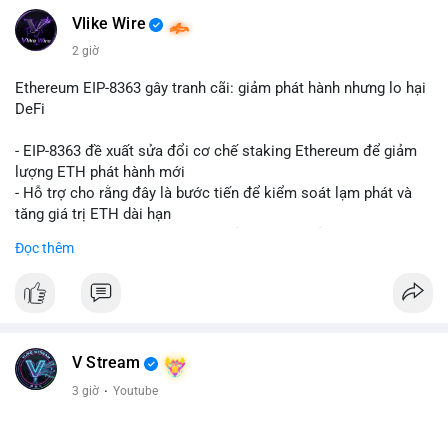
Vlike Wire
2 giờ
Ethereum EIP-8363 gây tranh cãi: giảm phát hành nhưng lo hại
DeFi
- EIP-8363 đề xuất sửa đổi cơ chế staking Ethereum để giảm
lượng ETH phát hành mới
- Hỗ trợ cho rằng đây là bước tiến để kiểm soát lạm phát và
tăng giá trị ETH dài hạn
- Các nhà phê bình lo ngại việc giảm phần thưởng sẽ làm yếu
Đọc thêm
động lực staking, ảnh hưởng đến bảo mật mạng lưới
- Lo ngại thêm: có thể làm giảm hấp dẫn của DeFi, giảm sự phi
tập trung và làm chậm sự tham gia của nhà đầu tư istituционаl
- Diễn ra trong bối cảnh Ethereum đang cân bằng giữa giảm
phát hành và duy trì sức hấp dẫn cho hệ sinh thái
#binancesquare
#cryptonews
#eth
#defi
#eip8363
V Stream
3 giờ
·
Youtube
$eth
#vlikevn
#titanbot