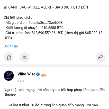
📰 Nguồn: CoinDesk
🚨 CẢNH BÁO WHALE ALERT - GIAO DỊCH BTC LỚN
Chi tiết giao dịch:
- Mã giao dịch: 5cdc5a8e...73cc6098
- Khối lượng di chuyển: 210.5588 BTC
- Giá trị ước tính: $13,690,559.36 USD (theo thị giá $65,020.12
USD)
- Thời gian: 14:19:51 2026-08-07 UTC
Đọc thêm
Nhận định phân tích hành vi của Cá voi dựa trên giao dịch này
(ví dụ: chuyển dịch lượng lớn coin, gom hàng ví lạnh, áp lực
bán tiềm năng...) và tác động tâm lý thị trường.
Lời khuyên ngắn gọn cho nhà đầu tư nhỏ lẻ.
Vlike Wire
Hashtags: Tự trích xuất 3-5 hashtag ĐỘC NHẤT từ nội dung
2 giờ
chính của bài viết này. Hashtag phải là các từ khóa cụ thể xuất
hiện trong bài (khối lượng BTC, hành vi cá voi, loại ví, mức giá
Nga triệt phá mạng lưới sàn crypto bất hợp pháp liên quan đến
USD). TUYỆT ĐỐI KHÔNG lặp lại các hashtag chung chung
Ukraine
giống nhau ở mọi bài như
#whalealert
,
#smartmoney
,
#cryptonews
,
#vlikesignals
. Mỗi bài viết phải có bộ hashtag
- FSB bắt ít nhất 20 đối tượng liên quan đến mạng lưới sàn