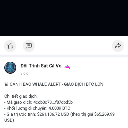
Đội Trinh Sát Cá Voi
3 giờ
🚨 CẢNH BÁO WHALE ALERT - GIAO DỊCH BTC LỚN
Chi tiết giao dịch:
- Mã giao dịch: 4ccb0c73...f87dbd5b
- Khối lượng di chuyển: 4.0009 BTC
- Giá trị ước tính: $261,136.72 USD (theo thị giá $65,269.99
USD)
- Thời gian: 13:19:46 2026-08-07 UTC