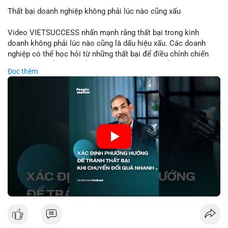
Thất bại doanh nghiệp không phải lúc nào cũng xấu
📰 Nguồn: Cointelegraph
Video VIETSUCCESS nhấn mạnh rằng thất bại trong kinh
doanh không phải lúc nào cũng là dấu hiệu xấu. Các doanh
nghiệp có thể học hỏi từ những thất bại để điều chỉnh chiến
lược, phát triển sản phẩm mới, hoặc phát hiện lỗi trong quy
Đọc thêm
trình. Trong lĩnh vực tài chính và crypto, hiểu rõ nguyên nhân
thất bại giúp quản lý rủi ro hiệu quả và tránh lặp lại sai lầm.
Điều này đặc biệt quan trọng khi áp dụng vào các mô hình kinh
doanh mới hoặc đầu tư vào dự án blockchain.
🎥 Xem video trực tiếp tại:
Nguồn: VIETSUCCESS