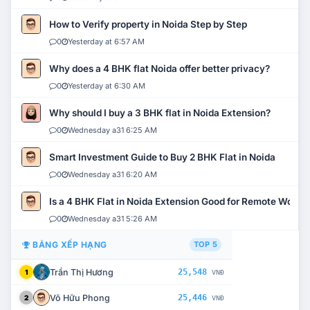
How to Verify property in Noida Step by Step
0
Yesterday at 6:57 AM
Why does a 4 BHK flat Noida offer better privacy?
0
Yesterday at 6:30 AM
Why should I buy a 3 BHK flat in Noida Extension?
0
Wednesday a31 6:25 AM
Smart Investment Guide to Buy 2 BHK Flat in Noida
0
Wednesday a31 6:20 AM
Is a 4 BHK Flat in Noida Extension Good for Remote Work?
0
Wednesday a31 5:26 AM
BẢNG XẾP HẠNG
TOP 5
Trần Thị Hương
25,548
1
VNĐ
Võ Hữu Phong
25,446
2
VNĐ