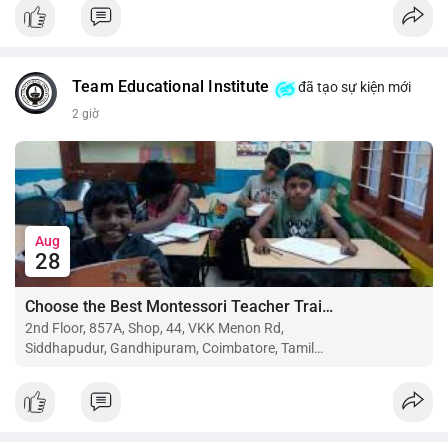
$btc $eth
#vlikevn
#titanbot
Team Educational Institute
đã tạo sự kiện mới
📰 Nguồn: CoinDesk
2 giờ
Aug
28
Choose the Best Montessori Teacher Training Institute in Coimbatore for a Rewarding Career
2nd Floor, 857A, Shop, 44, VKK Menon Rd,
Siddhapudur, Gandhipuram, Coimbatore, Tamil
Nadu 641044