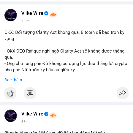
Vlike Wire
23 m
OKX: Đối tượng Clarity Act không qua, Bitcoin đã bao trọn kỳ
vọng
- OKX CEO Rafique nghi ngờ Clarity Act sẽ không được thông
qua.
- Ông cho rằng phe Đỏ không có động lực đưa thắng lợi crypto
cho phe Nữ trước kỳ bầu cử giữa kỳ.
- Sự lạc quan đã được giá Bitcoin phản ánh, không cần thêm
Đọc thêm
hỗ trợ pháp lý.
- Nếu luật không qua, Bitcoin vẫn duy trì mức giá hiện tại.
#binancesquare
#cryptonews
#btc
$btc
Vlike Wire
38 m
#vlikevn
#titanbot
Bitcoin tăng trên $65K sau dữ liệu lao động Mỹ yếu