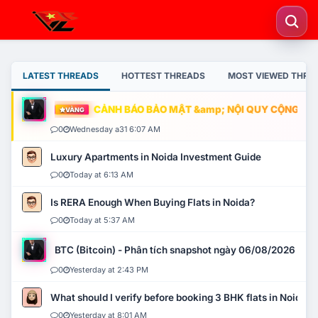
LATEST THREADS
HOTTEST THREADS
MOST VIEWED THRE
CẢNH BÁO BẢO MẬT &amp; NỘI QUY CỘNG ĐỒNG
VÀNG
0
Wednesday a31 6:07 AM
Luxury Apartments in Noida Investment Guide
0
Today at 6:13 AM
Is RERA Enough When Buying Flats in Noida?
0
Today at 5:37 AM
BTC (Bitcoin) - Phân tích snapshot ngày 06/08/2026
0
Yesterday at 2:43 PM
What should I verify before booking 3 BHK flats in Noida?
0
Yesterday at 8:01 AM