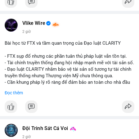
#vlikevn
#titanbot
📰 Nguồn: CoinDesk
Vlike Wire
2 giờ
Bài học từ FTX và tầm quan trọng của Đạo luật CLARITY
- FTX sụp đổ nhưng các phần tuân thủ pháp luật vẫn tồn tại.
- Tài chính truyền thống đang hội nhập mạnh mẽ với tài sản số.
- Đạo luật CLARITY nhằm bảo vệ tài sản số tương tự tài chính
truyền thống nhưng Thượng viện Mỹ chưa thông qua.
- Cần khung pháp lý rõ ràng để đảm bảo an toàn cho nhà đầu
tư.
Đọc thêm
#binancesquare
#cryptonews
#ftx
#regulation
#clarityact
$btc $eth
#vlikevn
#titanbot
Đội Trinh Sát Cá Voi
2 giờ