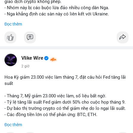
riêng biệt phản ánh đúng nội dung cụ thể của giao dịch đó. Ví
giao dịch crypto không phép.
dụ nếu giao dịch 45 BTC chuyển ví lạnh:
#45btc
#vilanh
- Nhóm này bị cáo buộc lừa đảo nhiều công dân Nga.
#tichluydaihan
#btcmempool
. KHÔNG dùng hashtag tên mô
- Nga khẳng định các sàn này có liên kết với Ukraine.
hình AI (
#gpt
,
#deepseek
,
#gemini
,
#claude
,
#ai
).
Đọc thêm
#russia
#cryptonews
#regulation
#fsb
$btc $eth
#vlikevn
#titanbot
Vlike Wire
📰 Nguồn: CoinDesk
2 giờ
Hoa Kỳ giảm 23.000 việc làm tháng 7, đặt câu hỏi Fed tăng lãi
suất
- Tháng 7, Mỹ giảm 23.000 việc làm, số liệu bất ngờ.
- Tỷ lệ tăng lãi suất Fed giảm dưới 50% cho cuộc họp tháng 9.
- Dự báo thị trường crypto có thể giảm nhẹ do lo ngại lãi suất.
- Các đồng tiền lớn có thể phản ứng: BTC, ETH.
Đọc thêm
#binancesquare
#cryptonews
#btc
#eth