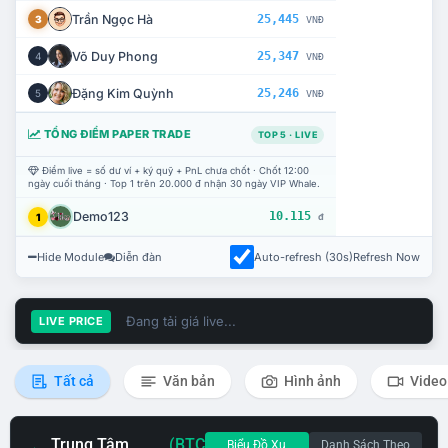
Trần Ngọc Hà
25,445
3
VNĐ
Võ Duy Phong
25,347
4
VNĐ
Đặng Kim Quỳnh
25,246
5
VNĐ
TỔNG ĐIỂM PAPER TRADE
TOP 5 · LIVE
Điểm live = số dư ví + ký quỹ + PnL chưa chốt · Chốt 12:00
ngày cuối tháng · Top 1 trên 20.000 đ nhận 30 ngày VIP Whale.
Demo123
10.115
1
đ
Hide Module
Diễn đàn
Auto-refresh (30s)
Refresh Now
Đang tải giá live...
LIVE PRICE
Tất cả
Văn bản
Hình ảnh
Video
Trung Tâm
(BTC
Biểu Đồ Xu
Danh Sách Theo