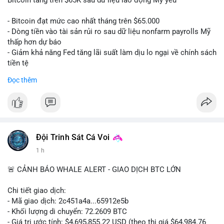
📰 Nguồn: CoinDesk
- Bitcoin đạt mức cao nhất tháng trên $65.000
- Dòng tiền vào tài sản rủi ro sau dữ liệu nonfarm payrolls Mỹ
thấp hơn dự báo
- Giảm khả năng Fed tăng lãi suất làm dịu lo ngại về chính sách
tiền tệ
#binancesquare
#cryptonews
#btc
Đọc thêm
$btc
#vlikevn
#titanbot
📰 Nguồn: Cointelegraph
Đội Trinh Sát Cá Voi
1 h
🚨 CẢNH BÁO WHALE ALERT - GIAO DỊCH BTC LỚN
Chi tiết giao dịch:
- Mã giao dịch: 2c451a4a...65912e5b
- Khối lượng di chuyển: 72.2609 BTC
- Giá trị ước tính: $4,695,855.22 USD (theo thị giá $64,984.76