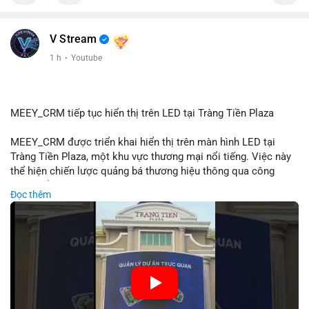
📰 Nguồn: Cointelegraph
V Stream
1 h
·
Youtube
MEEY_CRM tiếp tục hiển thị trên LED tại Tràng Tiền Plaza
MEEY_CRM được triển khai hiển thị trên màn hình LED tại
Tràng Tiền Plaza, một khu vực thương mại nổi tiếng. Việc này
thể hiện chiến lược quảng bá thương hiệu thông qua công
nghệ hiển thị công cộng. Tràng Tiền Plaza thu hút lượng khách
Đọc thêm
lớn hàng ngày, giúp tăng cường nhận diện thương hiệu
MEEY_CRM. Mô hình này kết hợp công nghệ LED với việc đặt
sản tại điểm giao thông quan trọng.
🎥 Xem video trực tiếp tại:
Nguồn: Đồng Tâm