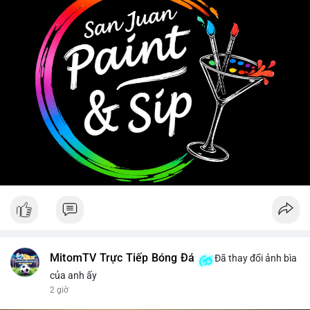
#clarityact
Tránh hành động theo cảm tính, ưu tiên quản trị rủi ro khi biến
động chưa có xu hướng rõ ràng.
#11dot6403btc
#748kusd
#chuyenvilanh
#aplucbantiemnang
#btcmempool
MitomTV Trực Tiếp Bóng Đá
Đã thay đổi ảnh bìa
của anh ấy
2 giờ