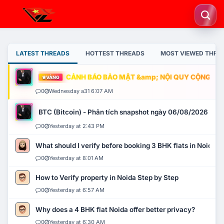
LATEST THREADS
HOTTEST THREADS
MOST VIEWED THRE
CẢNH BÁO BẢO MẬT &amp; NỘI QUY CỘNG ĐỒNG
VÀNG
0
Wednesday a31 6:07 AM
BTC (Bitcoin) - Phân tích snapshot ngày 06/08/2026
0
Yesterday at 2:43 PM
What should I verify before booking 3 BHK flats in Noida?
0
Yesterday at 8:01 AM
How to Verify property in Noida Step by Step
0
Yesterday at 6:57 AM
Why does a 4 BHK flat Noida offer better privacy?
0
Yesterday at 6:30 AM