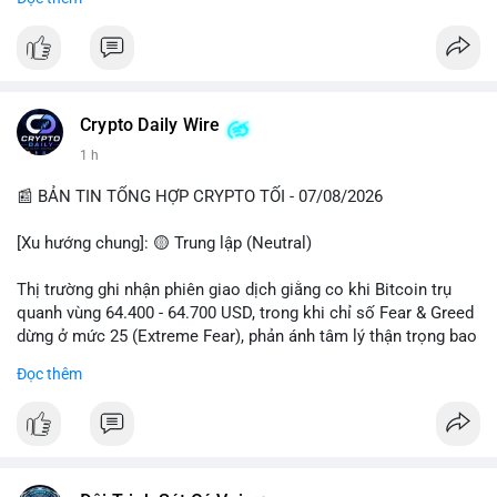
📈 XU HƯỚNG TÌM KIẾM & THẢO LUẬN
• CoinGecko Trending: Plume (PLUME), Cash Cat (CASHCAT),
Biconomy (BICO), Hashflow (HFT), Ondo (ONDO), StonkBroker
(STONKBROKER), (PUMP).
• LunarCrush Trending: Ethereum, Solana, Dogecoin, Polkadot,
Crypto Daily Wire
Chainlink.
1 h
• Google Trends Việt Nam: Các chủ đề về bóng đá (Man Utd,
Viettel) và các từ khóa đời sống khác đang chiếm ưu thế.
📰 BẢN TIN TỔNG HỢP CRYPTO TỐI - 07/08/2026
💬 DÒNG CHẢY TIN TỨC & TRUYỀN THÔNG
[Xu hướng chung]: 🟡 Trung lập (Neutral)
• Tin tức pháp lý: Tòa phúc thẩm Hoa Kỳ giữ nguyên bản án 25
năm tù đối với Sam Bankman-Fried (FTX).
Thị trường ghi nhận phiên giao dịch giằng co khi Bitcoin trụ
• Tin tức vĩ mô: Cảnh báo về tình trạng stagflation (lạm phát
quanh vùng 64.400 - 64.700 USD, trong khi chỉ số Fear & Greed
đình trệ) từ dữ liệu PMI của Mỹ; thu nhập của người Mỹ đang
dừng ở mức 25 (Extreme Fear), phản ánh tâm lý thận trọng bao
chịu áp lực lớn.
trùm giới đầu tư.
Đọc thêm
• Tin tức Binance: Binance chuẩn bị nâng cấp dịch vụ giao dịch
cổ phiếu; triển khai các giải đấu giao dịch MMT và Alpha
- Thị trường & Giá cả: BTC hồi phục nhẹ 2% lên 89.900 USD sau
Trading Competition.
tín hiệu Trump hủy lệnh thuế EU, với gần 1 tỷ USD thanh lý
• Cộng đồng Binance Square: Thảo luận sôi nổi về các lệnh
được kích hoạt. AVAX chịu áp lực giảm 3.23% xuống 6.456
Long (như $RIVER, $HMSTR) và các chiến thuật quản lý lệnh
USD, trong khi các altcoin lớn như SOL (+2%), XRP (+3%) đồng
kẹp lệnh để an toàn.