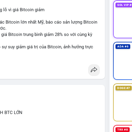
SOL VIP #
lỗ vì giá Bitcoin giảm
ác Bitcoin lớn nhất Mỹ, báo cáo sản lượng Bitcoin
ước.
do giá Bitcoin trung bình giảm 28% so với cùng kỳ
sự suy giảm giá trị của Bitcoin, ảnh hưởng trực
ADA #6
DOGE #7
CH BTC LỚN
TRX #8