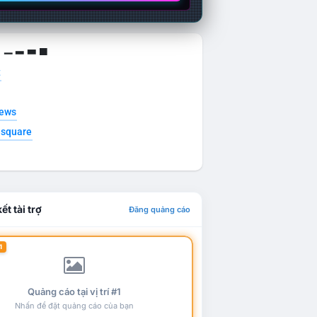
g ▁ ▂ ▃ ▄
t
news
esquare
ết tài trợ
Đăng quảng cáo
1
Quảng cáo tại vị trí #1
Nhấn để đặt quảng cáo của bạn