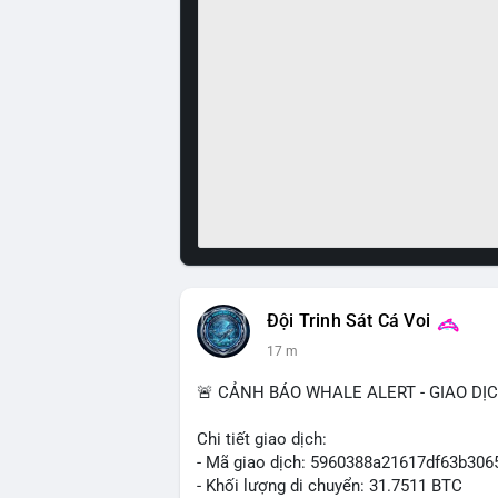
Đội Trinh Sát Cá Voi
17 m
🚨 CẢNH BÁO WHALE ALERT - GIAO DỊ
Chi tiết giao dịch:
- Mã giao dịch: 5960388a21617df63b3
- Khối lượng di chuyển: 31.7511 BTC