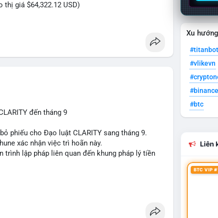
eo thị giá $64,322.12 USD)
Xu hướn
#titanbo
#vlikevn
#crypto
#binanc
#btc
 CLARITY đến tháng 9
n bỏ phiếu cho Đạo luật CLARITY sang tháng 9.
une xác nhận việc trì hoãn này.
Liên k
n trình lập pháp liên quan đến khung pháp lý tiền
BTC VIP #