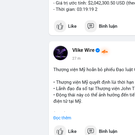
- Giá trị ước tính: $2,042,300.50 USD (th
- Thời gian: 03:19:19 2
Like
Bình luận
Vlike Wire
27 m
Thượng viện Mỹ hoãn bỏ phiếu Đạo luật
• Thượng viện Mỹ quyết định lùi thời hạ
• Lãnh đạo đa số tại Thượng viện John Th
• Động thái này có thể ảnh hưởng đến tiế
điện tử tại Mỹ.
$btc $eth
Đọc thêm
#vlikevn
#titanbot
Like
Bình luận