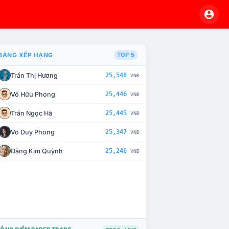
BẢNG XẾP HẠNG
TOP 5
Trần Thị Hương
25,548
VNĐ
À CHẾ TÀI XỬ LÝ VI PHẠM
Võ Hữu Phong
25,446
VNĐ
Trần Ngọc Hà
25,445
VNĐ
Võ Duy Phong
25,347
VNĐ
Đặng Kim Quỳnh
25,246
VNĐ