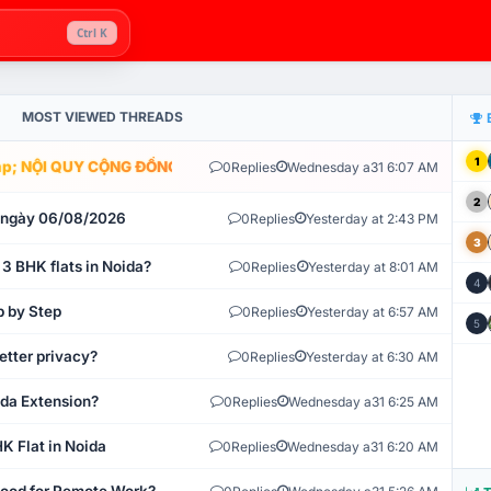
Ctrl K
MOST VIEWED THREADS
1
; NỘI QUY CỘNG ĐỒNG VLIKE.VN: HỆ THỐNG GIÁM SÁT TỰ ĐỘNG V
0
Replies
Wednesday a31 6:07 AM
2
t ngày 06/08/2026
0
Replies
Yesterday at 2:43 PM
3
 3 BHK flats in Noida?
0
Replies
Yesterday at 8:01 AM
4
p by Step
0
Replies
Yesterday at 6:57 AM
5
etter privacy?
0
Replies
Yesterday at 6:30 AM
ida Extension?
0
Replies
Wednesday a31 6:25 AM
K Flat in Noida
0
Replies
Wednesday a31 6:20 AM