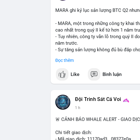
MARA ghi kỷ lục sản lượng BTC Q2 nhưng 
- MARA, một trong những công ty khai th
cao nhất trong quý II kể từ hơn 1 năm tr
- Tuy nhiên, công ty vẫn lỗ trong quý II 
năm trước.
- Sự tăng sản lượng không đủ bù đắp cho 
tiếp đến doanh thu và lợi nhuận.
Đọc thêm
$btc
#btc
Like
Bình luận
#vlikevn
#titanbot
📰 Nguồn: Cointelegraph
Đội Trinh Sát Cá Voi
1 h
🚨 CẢNH BÁO WHALE ALERT - GIAO DỊ
Chi tiết giao dịch:
- Mã giao dịch: 11170ad3...08377e0a