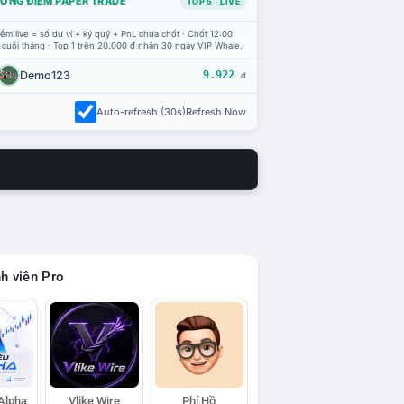
ỔNG ĐIỂM PAPER TRADE
TOP 5 · LIVE
ểm live = số dư ví + ký quỹ + PnL chưa chốt · Chốt 12:00
 cuối tháng · Top 1 trên 20.000 đ nhận 30 ngày VIP Whale.
Demo123
9.922
đ
Auto-refresh (30s)
Refresh Now
h viên Pro
 Alpha
Vlike Wire
Phí Hồ