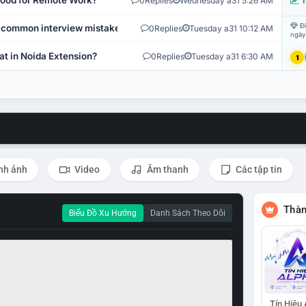
 Good for Remote Work?
0
Replies
Wednesday a31 5:26 AM
T
Đi
 common interview mistakes?
0
Replies
Tuesday a31 10:12 AM
ngày
at in Noida Extension?
0
Replies
Tuesday a31 6:30 AM
1
nh ảnh
Video
Âm thanh
Các tập tin
Thàn
Biểu Đồ Xu Hướng
Danh Sách Theo Dõi
Tín Hiệu