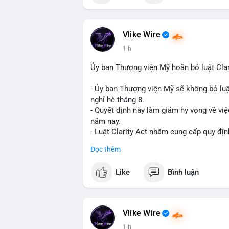
📰 Nguồn: Cointelegraph
Vlike Wire
1 h
Ủy ban Thượng viện Mỹ hoãn bỏ luật Clar
- Ủy ban Thượng viện Mỹ sẽ không bỏ luậ
nghỉ hè tháng 8.
- Quyết định này làm giảm hy vọng về việ
năm nay.
- Luật Clarity Act nhằm cung cấp quy đị
số tại Mỹ.
Đọc thêm
- Sự trì hoãn có thể ảnh hưởng đến sự tin
crypto tại Mỹ.
Like
Bình luận
$btc $eth
#vlikevn
#titanbot
Vlike Wire
1 h
📰 Nguồn: CoinDesk