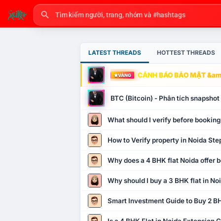
LATEST THREADS
HOTTEST THREADS
CẢNH BÁO BẢO MẬT &amp
VÀNG
BTC (Bitcoin) - Phân tích snapsho
What should I verify before booking
How to Verify property in Noida Ste
Why does a 4 BHK flat Noida offer b
Why should I buy a 3 BHK flat in No
Smart Investment Guide to Buy 2 BH