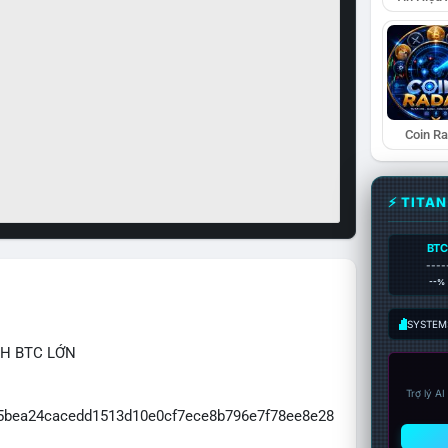
Coin R
⚡ TITA
BTC
----
--%
SYSTEM:
CH BTC LỚN
Trợ lý A
065bea24cacedd1513d10e0cf7ece8b796e7f78ee8e28