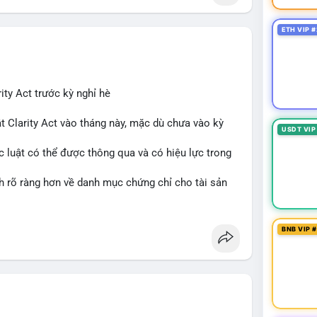
ETH VIP #
ity Act trước kỳ nghỉ hè
t Clarity Act vào tháng này, mặc dù chưa vào kỳ
USDT VIP
c luật có thể được thông qua và có hiệu lực trong
nh rõ ràng hơn về danh mục chứng chỉ cho tài sản
 tưởng của nhà đầu tư và phát triển thị trường
BNB VIP 