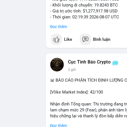
- Khối lượng di chuyển: 19.8243 BTC
- Giá trị ước tính: $1,277,917.98 USD
- Thời gian: 02:19:39 2026-08-07 UTC
Đọc thêm
Khối lượng gần 20 BTC trị giá hơn 1.27 
nhận cho thấy dấu hiệu cá voi đang tái 
Like
Bình luận
động này thiên về chuyển ví lạnh để tích 
lượng không quá lớn để gây sốc thanh kh
củng cố nhẹ khi dòng tiền lớn di chuyển
Cục Tình Báo Crypto
Nhà đầu tư nhỏ lẻ nên theo dõi xác nhận
2 giờ
tương tự trong 24 giờ tới. Nếu xu hướng r
chiếm ưu thế, phù hợp với chiến lược nắ
📊 BÁO CÁO PHÂN TÍCH ĐỊNH LƯỢNG CR
#19dot8243btc
#vilanh
#tichluydaihan
#
[Vlike Market Index]: 42/100
Nhận định Tổng quan: Thị trường đang tr
lam chạm mức 29 (Fear), phản ánh tâm lý
hiệu chững lại và thanh lý đòn bẩy diễn ra
Đọc thêm