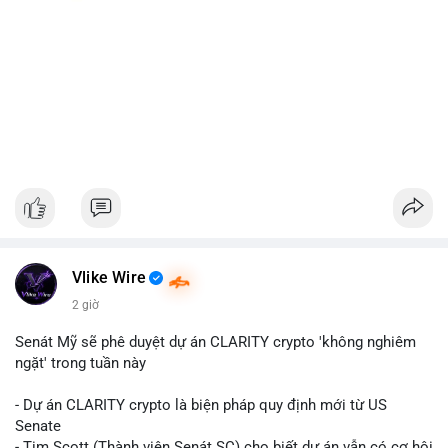
Vlike Wire
2 giờ
Senát Mỹ sẽ phê duyệt dự án CLARITY crypto 'không nghiêm
ngặt' trong tuần này
- Dự án CLARITY crypto là biện pháp quy định mới từ US
Senate
- Tim Scott (Thành viên Senát SC) cho biết dự án vẫn có cơ hội