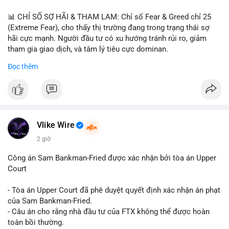
📊 CHỈ SỐ SỢ HÃI & THAM LAM: Chỉ số Fear & Greed chỉ 25
(Extreme Fear), cho thấy thị trường đang trong trạng thái sợ
hãi cực mạnh. Người đầu tư có xu hướng tránh rủi ro, giảm
tham gia giao dịch, và tâm lý tiêu cực dominan.
Đọc thêm
📈 XU HƯỚNG TÌM KIẾM & THẢO LUẬN: Coin được tìm kiếm
nhiều nhất trên CoinGecko là Cash Cat (CASHCAT), Bitcoin
(BTC), Sui (SUI), Pudgy Penguins (PENGU). Trên Google Trends
Việt Nam, từ khóa như 'con riêng', 'phạm nhật minh anh' và 'tô
lâm' được nhắc đến nhiều, có thể phản ánh sự quan tâm đến
các chủ đề không liên quan trực tiếp đến crypto.
Vlike Wire
2 giờ
💬 DÒNG CHẢY TIN TỨC & TRUYỀN THÔNG: Các bài đăng
trên Binance Square tập trung vào chiến lược trading, lệnh kẹp,
Công án Sam Bankman-Fried được xác nhận bởi tòa án Upper
và cập nhật về sự kiện như 'Lãi lỗ chưa ghi nhận'. Trên
Court
Telegram, tin tức nổi bật bao gồm việc Tether mở rộng vào
Saudi Arabia và báo cáo về Bitcoin miners chuyển hướng AI.
- Tòa án Upper Court đã phê duyệt quyết định xác nhận án phạt
Các tin tức quốc tế cũng nhấn mạnh sự động chảy của thị
của Sam Bankman-Fried.
trường.
- Câu án cho rằng nhà đầu tư của FTX không thể được hoàn
toàn bồi thường.