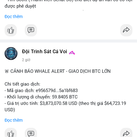
được phê duyệt
- Bài toán chính là thời gian hạn chế để đưa dự án vào lịch
Đọc thêm
trình
- Có thể ảnh hưởng đến môi trường quy định crypto tại Mỹ
$btc $eth
#vlikevn
#titanbot
Đội Trinh Sát Cá Voi
2 giờ
📰 Nguồn: Cointelegraph
🚨 CẢNH BÁO WHALE ALERT - GIAO DỊCH BTC LỚN
Chi tiết giao dịch:
- Mã giao dịch: e956579d...5a1bf683
- Khối lượng di chuyển: 59.8405 BTC
- Giá trị ước tính: $3,873,070.58 USD (theo thị giá $64,723.19
USD)
- Thời gian: 17:19:55 2026-08-06 UTC
Đọc thêm
Một khối lượng 59.84 BTC trị giá gần 3.9 triệu USD vừa được
kích hoạt di chuyển trong mempool. Với quy mô này, khả năng