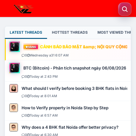
LATEST THREADS
HOTTEST THREADS
MOST VIEWED THRE
CẢNH BÁO BẢO MẬT &amp; NỘI QUY CỘNG ĐỒNG
VÀNG
0
Wednesday a31 6:07 AM
BTC (Bitcoin) - Phân tích snapshot ngày 06/08/2026
0
Today at 2:43 PM
What should I verify before booking 3 BHK flats in Noida?
0
Today at 8:01 AM
How to Verify property in Noida Step by Step
0
Today at 6:57 AM
Why does a 4 BHK flat Noida offer better privacy?
0
Today at 6:30 AM