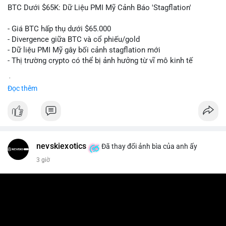
📰 Nguồn: Cointelegraph
BTC Dưới $65K: Dữ Liệu PMI Mỹ Cảnh Báo 'Stagflation'
- Giá BTC hấp thụ dưới $65.000
- Divergence giữa BTC và cổ phiếu/gold
- Dữ liệu PMI Mỹ gây bối cảnh stagflation mới
- Thị trường crypto có thể bị ảnh hưởng từ vĩ mô kinh tế
$btc
#btc
Đọc thêm
#vlikevn
#titanbot
📰 Nguồn: Cointelegraph
nevskiexotics
Đã thay đổi ảnh bìa của anh ấy
3 giờ