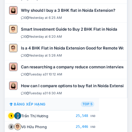
Why should I buy a 3 BHK flat in Noida Extension?
0
Yesterday at 6:25 AM
Smart Investment Guide to Buy 2 BHK Flat in Noida
0
Yesterday at 6:20 AM
Is a 4 BHK Flat in Noida Extension Good for Remote Work?
0
Yesterday at 5:26 AM
Can researching a company reduce common interview mi
0
Tuesday a31 10:12 AM
How can I compare options to buy flat in Noida Extension?
0
Tuesday a31 6:30 AM
BẢNG XẾP HẠNG
TOP 5
Trần Thị Hương
25,548
1
VNĐ
Võ Hữu Phong
25,446
2
VNĐ