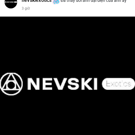
nevskiexotics
Đã thay đổi ảnh đại diện của anh ấy
3 giờ