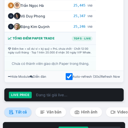
Trần Ngọc Hà
25,445
3
VNĐ
Võ Duy Phong
25,347
4
VNĐ
Đặng Kim Quỳnh
25,246
5
VNĐ
TỔNG ĐIỂM PAPER TRADE
TOP 5 · LIVE
Điểm live = số dư ví + ký quỹ + PnL chưa chốt · Chốt 12:00
ngày cuối tháng · Top 1 trên 20.000 đ nhận 30 ngày VIP Whale.
Chưa có thành viên giao dịch Paper trong tháng.
Hide Module
Diễn đàn
Auto-refresh (30s)
Refresh Now
Đang tải giá live...
LIVE PRICE
Tất cả
Văn bản
Hình ảnh
Video