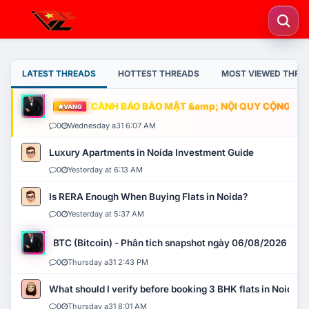
LATEST THREADS
HOTTEST THREADS
MOST VIEWED THRE
CẢNH BÁO BẢO MẬT &amp; NỘI QUY CỘNG ĐỒNG
VÀNG
0
Wednesday a31 6:07 AM
Luxury Apartments in Noida Investment Guide
0
Yesterday at 6:13 AM
Is RERA Enough When Buying Flats in Noida?
0
Yesterday at 5:37 AM
BTC (Bitcoin) - Phân tích snapshot ngày 06/08/2026
0
Thursday a31 2:43 PM
What should I verify before booking 3 BHK flats in Noida?
0
Thursday a31 8:01 AM