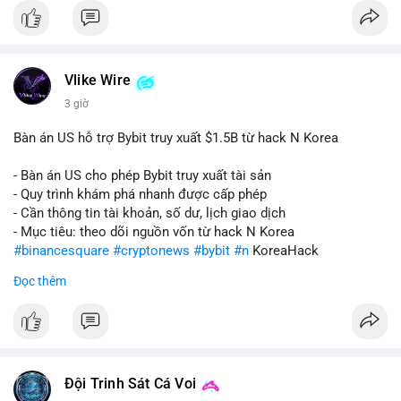
Vlike Wire
3 giờ
Bàn án US hỗ trợ Bybit truy xuất $1.5B từ hack N Korea
- Bàn án US cho phép Bybit truy xuất tài sản
- Quy trình khám phá nhanh được cấp phép
- Cần thông tin tài khoản, số dư, lịch giao dịch
- Mục tiêu: theo dõi nguồn vốn từ hack N Korea
#binancesquare
#cryptonews
#bybit
#n
KoreaHack
Đọc thêm
$btc $eth
#vlikevn
#titanbot
📰 Nguồn: Cointelegraph
Đội Trinh Sát Cá Voi