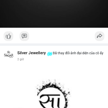
#19dot8371btc
#vilanh
#tichluydaihan
#phanbotaisan
#gia65k
Silver Jewellery
Đã thay đổi ảnh đại diện của cô ấy
2 giờ