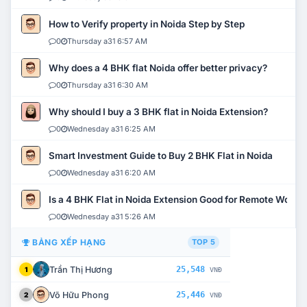
How to Verify property in Noida Step by Step
0
Thursday a31 6:57 AM
Why does a 4 BHK flat Noida offer better privacy?
0
Thursday a31 6:30 AM
Why should I buy a 3 BHK flat in Noida Extension?
0
Wednesday a31 6:25 AM
Smart Investment Guide to Buy 2 BHK Flat in Noida
0
Wednesday a31 6:20 AM
Is a 4 BHK Flat in Noida Extension Good for Remote Work?
0
Wednesday a31 5:26 AM
BẢNG XẾP HẠNG
TOP 5
Trần Thị Hương
25,548
1
VNĐ
Võ Hữu Phong
25,446
2
VNĐ