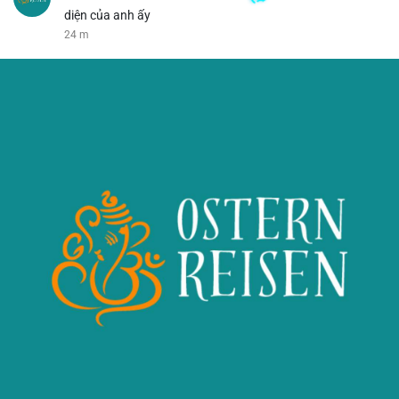
diện của anh ấy
24 m