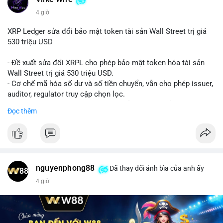
4 giờ
XRP Ledger sửa đổi bảo mật token tài sản Wall Street trị giá
530 triệu USD
- Đề xuất sửa đổi XRPL cho phép bảo mật token hóa tài sản
Wall Street trị giá 530 triệu USD.
- Cơ chế mã hóa số dư và số tiền chuyển, vẫn cho phép issuer,
auditor, regulator truy cập chọn lọc.
- Mục tiêu: tăng tính riêng tư, tuân thủ quy định, bảo vệ dữ liệu
Đọc thêm
tài chính.
- Đề xuất đang được xem xét bởi cộng đồng XRPL và các tổ
chức tài chính.
#binancesquare
#cryptonews
#xrp
nguyenphong88
Đã thay đổi ảnh bìa của anh ấy
$xrp
4 giờ
#vlikevn
#titanbot
📰 Nguồn: CoinDesk