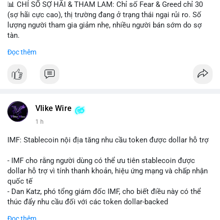
📊 CHỈ SỐ SỢ HÃI & THAM LAM: Chỉ số Fear & Greed chỉ 30
(sợ hãi cực cao), thị trường đang ở trạng thái ngại rủi ro. Số
lượng người tham gia giảm nhẹ, nhiều người bán sớm do sợ
tàn.
Đọc thêm
📈 XU HƯỚNG TÌM KIẾM & THẢO LUẬN: Biconomy (BICO),
Pudgy Penguins (PENGU), Bitcoin SV (BSV) và Kaspa (KAS) là
coin được tìm kiếm nhiều nhất. Chủ đề NFT (Pudgy Penguins),
AI (Hyperliquid) và ổn định (BSV) nổi bật.
💬 DÒNG CHẢY TIN TỨC & TRUYỀN THÔNG: Bàn tán trên
Vlike Wire
Binance Square tập trung vào lệnh kẹp, dự báo NVDA và Musk
1 h
Starship 13. Telegram nhấn mạnh luật mới tại Brazil và tranh
luận về Clearity Act.
IMF: Stablecoin nội địa tăng nhu cầu token được dollar hỗ trợ
💡 NHẬN ĐỊNH & KHUYẾN NGHỊ: Tâm lý ngắn hạn vẫn tiêu
- IMF cho rằng người dùng có thể ưu tiên stablecoin được
cực do sợ hãi, nhưng xu hướng coin nhỏ và tin tức AI/NVIDA
dollar hỗ trợ vì tính thanh khoản, hiệu ứng mạng và chấp nhận
có thể tạo cơ hội mua sớm. Cần theo dõi sự thay đổi trong
quốc tế
chính sách crypto Mỹ.
- Dan Katz, phó tổng giám đốc IMF, cho biết điều này có thể
thúc đẩy nhu cầu đối với các token dollar-backed
📊 Nguồn: Radar Tâm Lý Thị Trường
- Nhận định được đưa ra trong bối cảnh các quốc gia phát
Đọc thêm