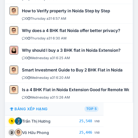
How to Verify property in Noida Step by Step
0
Thursday a31 6:57 AM
Why does a 4 BHK flat Noida offer better privacy?
0
Thursday a31 6:30 AM
Why should I buy a 3 BHK flat in Noida Extension?
0
Wednesday a31 6:25 AM
Smart Investment Guide to Buy 2 BHK Flat in Noida
0
Wednesday a31 6:20 AM
Is a 4 BHK Flat in Noida Extension Good for Remote Work?
0
Wednesday a31 5:26 AM
BẢNG XẾP HẠNG
TOP 5
Trần Thị Hương
25,548
1
VNĐ
Võ Hữu Phong
25,446
2
VNĐ