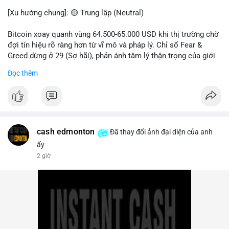
Lời khuyên: Nhà đầu tư nhỏ lẻ không nên hành động theo cảm
[Xu hướng chung]: 🟡 Trung lập (Neutral)
xúc từ một giao dịch đơn lẻ. Quan sát thêm 2-3 khối chuyển
tiếp theo trong 24 giờ để xác nhận xu hướng. Giữ tỷ trọng tiền
Bitcoin xoay quanh vùng 64.500-65.000 USD khi thị trường chờ
mặt hợp lý, tránh đòn bẩy cao trong vùng giá hiện tại.
đợi tín hiệu rõ ràng hơn từ vĩ mô và pháp lý. Chỉ số Fear &
Greed dừng ở 29 (Sợ hãi), phản ánh tâm lý thận trọng của giới
#20dot58btc
#phienau
#taiphanbotaisan
#giaodichotc
đầu tư.
Đọc thêm
#theodoivilon
- Thị trường & Giá cả: Bitcoin chạm mốc 65.000 USD sau khi
dữ liệu nonfarm payrolls Mỹ thấp hơn dự báo, làm giảm khả
năng Fed tăng lãi suất. Tuy nhiên, khối lượng hợp đồng vô hạn
trên sàn tập trung giảm xuống 4.000 tỷ USD, thấp nhất 31
tháng. NEAR giảm 4,1% xuống 1,5910 USD, chịu áp lực bán
cash edmonton
Đã thay đổi ảnh đại diện của anh
mạnh.
ấy
2 giờ
- Quy định & Pháp lý: OFAC trừng phạt 2 sàn crypto liên quan
Iran (Shelbit, Aban Tether) vì rửa tiền 5 triệu USD. Nga triệt phá
mạng lưới sàn crypto bất hợp pháp tại Moscow, bắt giữ 20 đối
tượng. Trump Media hủy thỏa thuận kho dự trữ CRO trị giá
nhiều tỷ USD, khiến CRO giảm mạnh.
- Tổ chức & Công nghệ: Bybit khởi kiện Triều Tiên và Lazarus