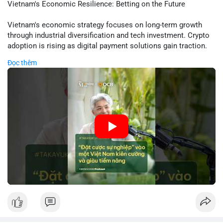
hơn nhiều so với kỳ vọng.
Vietnam's Economic Resilience: Betting on the Future
• Pháp lý: Thượng viện Mỹ lùi việc bỏ phiếu Clarity Act sang
tháng 9; Thượng nghị sĩ Warren yêu cầu luật pháp không do
Vietnam's economic strategy focuses on long-term growth
ngành crypto tự viết.
through industrial diversification and tech investment. Crypto
• Binance Square: Cộng đồng tập trung thảo luận về các lệnh
adoption is rising as digital payment solutions gain traction.
Long/Short, quản lý lãi lỗ chưa ghi nhận và các chiến dịch
Government policies support startups and foreign investment,
Đọc thêm
airdrop.
creating a favorable environment for financial innovation.
• Tin tức khác: Bybit kiện nhóm Lazarus liên quan vụ hack 1,5
Analysts highlight potential risks from global market volatility
tỷ USD; Trump Media hủy thỏa thuận với .
but emphasize structural reforms as key drivers.
💡 NHẬN ĐỊNH & KHUYẾN NGHỊ
🎥 Xem video trực tiếp tại:
• Tâm lý ngắn hạn: Tiêu cực do dữ liệu việc làm Mỹ kém khả
quan và sự bất định về pháp lý tại Mỹ.
Nguồn: VIETSUCCESS
• Hành động: Cẩn trọng với các lệnh đòn bẩy cao; theo dõi sát
biến động kinh tế vĩ mô Mỹ.
📊 Nguồn: Radar Tâm Lý Thị Trường