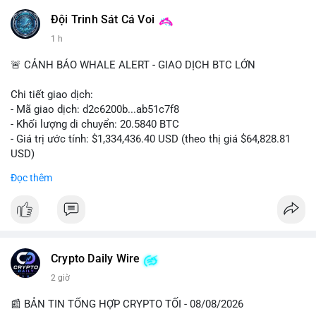
Đội Trinh Sát Cá Voi
1 h
🚨 CẢNH BÁO WHALE ALERT - GIAO DỊCH BTC LỚN
Chi tiết giao dịch:
- Mã giao dịch: d2c6200b...ab51c7f8
- Khối lượng di chuyển: 20.5840 BTC
- Giá trị ước tính: $1,334,436.40 USD (theo thị giá $64,828.81
USD)
- Thời gian: 00:19:43 2026-08-08 UTC
Đọc thêm
Nhận định phân tích: Giao dịch 20.58 BTC trị giá hơn 1.33 triệu
USD được thực hiện vào phiên Á, thời điểm thanh khoản
mỏng. Quy mô này nằm trong nhóm cá voi trung bình, chưa đủ
tạo áp lực bán trực tiếp lên sàn. Khả năng cao là hành vi tái
phân bổ tài sản giữa các ví nóng, hoặc chuẩn bị thanh khoản
Crypto Daily Wire
cho các lệnh OTC. Dòng tiền không đổ thẳng lên sàn tập trung,
2 giờ
nên rủi ro bán tháo ngắn hạn thấp, nhưng tâm lý thị trường có
thể dao động nhẹ do theo dõi sát biến động ví lớn.
📰 BẢN TIN TỔNG HỢP CRYPTO TỐI - 08/08/2026