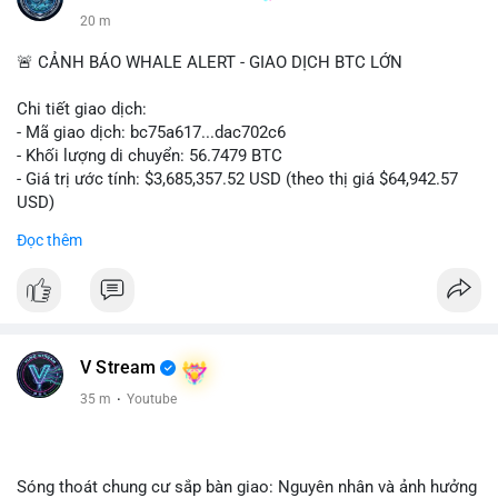
20 m
🚨 CẢNH BÁO WHALE ALERT - GIAO DỊCH BTC LỚN
Chi tiết giao dịch:
- Mã giao dịch: bc75a617...dac702c6
- Khối lượng di chuyển: 56.7479 BTC
- Giá trị ước tính: $3,685,357.52 USD (theo thị giá $64,942.57
USD)
- Thời gian: 01:19:57 2026-08-08 UTC
Đọc thêm
Nhận định phân tích:
Khối lượng 56.74 BTC trị giá hơn 3.68 triệu USD được di
chuyển trong phiên sáng sớm, cho thấy dấu hiệu của một tổ
chức hoặc cá nhân lớn đang tái cơ cấu danh mục. Với mức giá
hiện tại, hành vi này có thể là bước chuẩn bị cho một lệnh bán
V Stream
lớn trên sàn tập trung, tạo áp lực cung ngắn hạn. Tuy nhiên, nếu
35 m
·
Youtube
giao dịch được chuyển đến ví lạnh hoặc ví tích lũy, đây là tín
hiệu nắm giữ dài hạn, phản ánh kỳ vọng giá tăng. Biến động
tâm lý thị trường có thể xảy ra khi nhà đầu tư nhỏ lẻ theo dõi
động thái này.
Sóng thoát chung cư sắp bàn giao: Nguyên nhân và ảnh hưởng