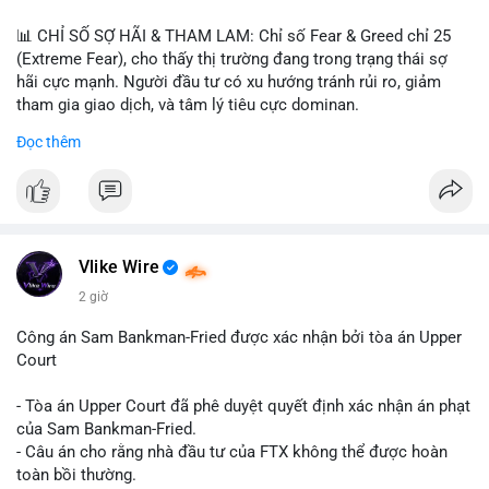
📊 CHỈ SỐ SỢ HÃI & THAM LAM: Chỉ số Fear & Greed chỉ 25
(Extreme Fear), cho thấy thị trường đang trong trạng thái sợ
hãi cực mạnh. Người đầu tư có xu hướng tránh rủi ro, giảm
tham gia giao dịch, và tâm lý tiêu cực dominan.
Đọc thêm
📈 XU HƯỚNG TÌM KIẾM & THẢO LUẬN: Coin được tìm kiếm
nhiều nhất trên CoinGecko là Cash Cat (CASHCAT), Bitcoin
(BTC), Sui (SUI), Pudgy Penguins (PENGU). Trên Google Trends
Việt Nam, từ khóa như 'con riêng', 'phạm nhật minh anh' và 'tô
lâm' được nhắc đến nhiều, có thể phản ánh sự quan tâm đến
các chủ đề không liên quan trực tiếp đến crypto.
Vlike Wire
2 giờ
💬 DÒNG CHẢY TIN TỨC & TRUYỀN THÔNG: Các bài đăng
trên Binance Square tập trung vào chiến lược trading, lệnh kẹp,
Công án Sam Bankman-Fried được xác nhận bởi tòa án Upper
và cập nhật về sự kiện như 'Lãi lỗ chưa ghi nhận'. Trên
Court
Telegram, tin tức nổi bật bao gồm việc Tether mở rộng vào
Saudi Arabia và báo cáo về Bitcoin miners chuyển hướng AI.
- Tòa án Upper Court đã phê duyệt quyết định xác nhận án phạt
Các tin tức quốc tế cũng nhấn mạnh sự động chảy của thị
của Sam Bankman-Fried.
trường.
- Câu án cho rằng nhà đầu tư của FTX không thể được hoàn
toàn bồi thường.