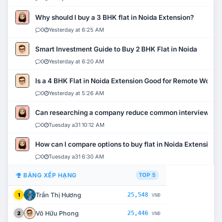
Why should I buy a 3 BHK flat in Noida Extension?
0
Yesterday at 6:25 AM
Smart Investment Guide to Buy 2 BHK Flat in Noida
0
Yesterday at 6:20 AM
Is a 4 BHK Flat in Noida Extension Good for Remote Work?
0
Yesterday at 5:26 AM
Can researching a company reduce common interview mi
0
Tuesday a31 10:12 AM
How can I compare options to buy flat in Noida Extension?
0
Tuesday a31 6:30 AM
BẢNG XẾP HẠNG
TOP 5
Trần Thị Hương
25,548
1
VNĐ
Võ Hữu Phong
25,446
2
VNĐ