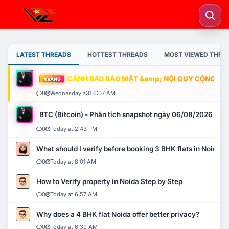
LATEST THREADS
HOTTEST THREADS
MOST VIEWED THRE
CẢNH BÁO BẢO MẬT &amp; NỘI QUY CỘNG ĐỒNG
VÀNG
0
Wednesday a31 6:07 AM
BTC (Bitcoin) - Phân tích snapshot ngày 06/08/2026
0
Today at 2:43 PM
What should I verify before booking 3 BHK flats in Noida?
0
Today at 8:01 AM
How to Verify property in Noida Step by Step
0
Today at 6:57 AM
Why does a 4 BHK flat Noida offer better privacy?
0
Today at 6:30 AM