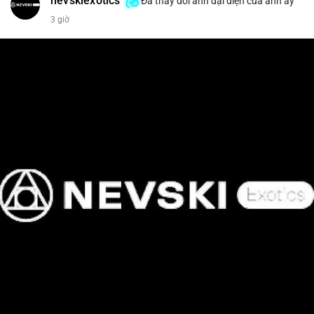
nevskiexotics
Đã thay đổi ảnh đại diện của anh ấy
3 giờ