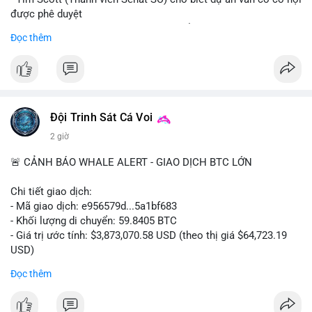
được phê duyệt
- Bài toán chính là thời gian hạn chế để đưa dự án vào lịch
Đọc thêm
trình
- Có thể ảnh hưởng đến môi trường quy định crypto tại Mỹ
$btc $eth
#vlikevn
#titanbot
Đội Trinh Sát Cá Voi
2 giờ
📰 Nguồn: Cointelegraph
🚨 CẢNH BÁO WHALE ALERT - GIAO DỊCH BTC LỚN
Chi tiết giao dịch:
- Mã giao dịch: e956579d...5a1bf683
- Khối lượng di chuyển: 59.8405 BTC
- Giá trị ước tính: $3,873,070.58 USD (theo thị giá $64,723.19
USD)
- Thời gian: 17:19:55 2026-08-06 UTC
Đọc thêm
Một khối lượng 59.84 BTC trị giá gần 3.9 triệu USD vừa được
kích hoạt di chuyển trong mempool. Với quy mô này, khả năng