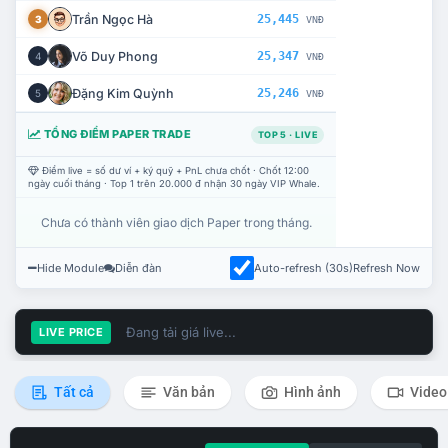
Trần Ngọc Hà
25,445
3
VNĐ
Võ Duy Phong
25,347
4
VNĐ
Đặng Kim Quỳnh
25,246
5
VNĐ
TỔNG ĐIỂM PAPER TRADE
TOP 5 · LIVE
Điểm live = số dư ví + ký quỹ + PnL chưa chốt · Chốt 12:00
ngày cuối tháng · Top 1 trên 20.000 đ nhận 30 ngày VIP Whale.
Chưa có thành viên giao dịch Paper trong tháng.
Hide Module
Diễn đàn
Auto-refresh (30s)
Refresh Now
Đang tải giá live...
LIVE PRICE
Tất cả
Văn bản
Hình ảnh
Video