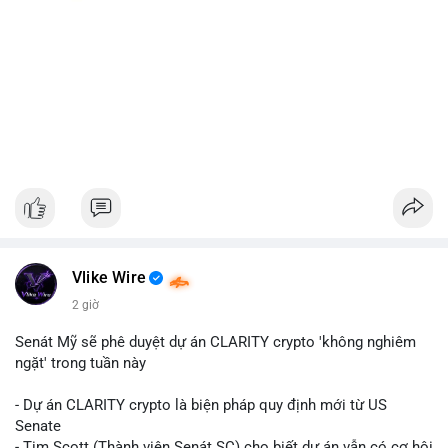
Vlike Wire
2 giờ
Senát Mỹ sẽ phê duyệt dự án CLARITY crypto 'không nghiêm
ngặt' trong tuần này
- Dự án CLARITY crypto là biện pháp quy định mới từ US
Senate
- Tim Scott (Thành viên Senát SC) cho biết dự án vẫn có cơ hội