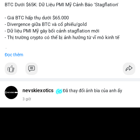
📰 Nguồn: Cointelegraph
BTC Dưới $65K: Dữ Liệu PMI Mỹ Cảnh Báo 'Stagflation'
- Giá BTC hấp thụ dưới $65.000
- Divergence giữa BTC và cổ phiếu/gold
- Dữ liệu PMI Mỹ gây bối cảnh stagflation mới
- Thị trường crypto có thể bị ảnh hưởng từ vĩ mô kinh tế
$btc
#btc
Đọc thêm
#vlikevn
#titanbot
📰 Nguồn: Cointelegraph
nevskiexotics
Đã thay đổi ảnh bìa của anh ấy
3 giờ