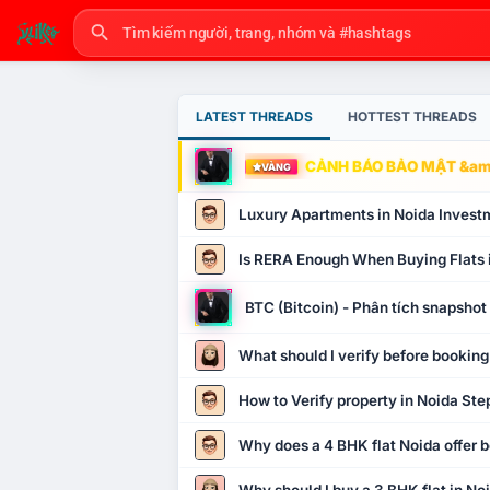
LATEST THREADS
HOTTEST THREADS
CẢNH BÁO BẢO MẬT &amp
VÀNG
Luxury Apartments in Noida Invest
Is RERA Enough When Buying Flats 
BTC (Bitcoin) - Phân tích snapsho
What should I verify before booking
How to Verify property in Noida Ste
Why does a 4 BHK flat Noida offer b