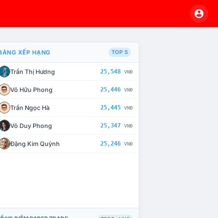
BẢNG XẾP HẠNG
TOP 5
Trần Thị Hương
25,548
VNĐ
À CHẾ TÀI XỬ LÝ VI PHẠM
Võ Hữu Phong
25,446
VNĐ
Trần Ngọc Hà
25,445
VNĐ
Võ Duy Phong
25,347
VNĐ
Đặng Kim Quỳnh
25,246
VNĐ