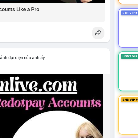
counts Like a Pro
ETH VIP #
USDT VIP
 ảnh đại diện của anh ấy
BNB VIP 