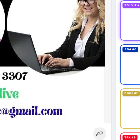
SOL VIP #
ADA #6
DOGE #7
TRX #8