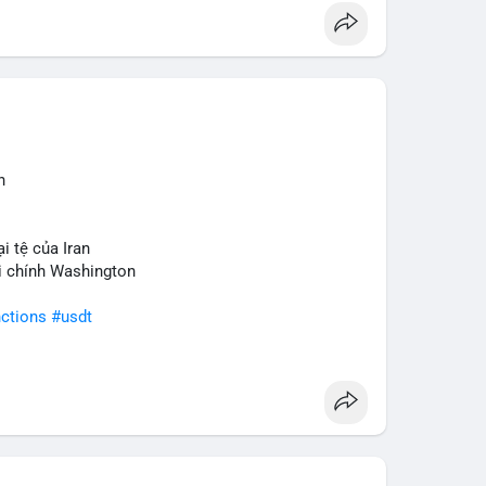
n
i tệ của Iran
ài chính Washington
ctions
#usdt