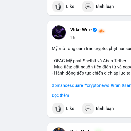
Like
Bình luận
Vlike Wire
1 h
Mỹ mở rộng cấm Iran crypto, phạt hai sà
- OFAC Mỹ phạt Shelbit và Aban Tether
- Mục tiêu: cắt nguồn tiền điện tử và ngoạ
- Hành động tiếp tục chiến dịch áp lực t
#binancesquare
#cryptonews
#iran
#san
Đọc thêm
$usdt
Like
Bình luận
#vlikevn
#titanbot
📰 Nguồn: CoinDesk