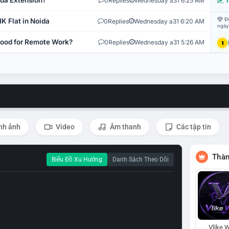
ida Extension?
0
Replies
Wednesday a31 6:25 AM
T
Đi
K Flat in Noida
0
Replies
Wednesday a31 6:20 AM
ngày
 Good for Remote Work?
0
Replies
Wednesday a31 5:26 AM
1
nh ảnh
Video
Âm thanh
Các tập tin
Thàn
Biểu Đồ Xu Hướng
Danh Sách Theo Dõi
Vlike W