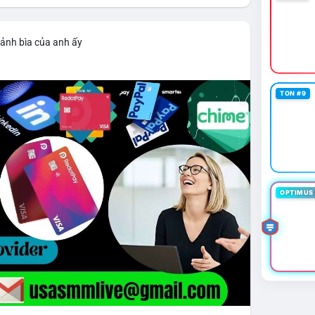
 ảnh bìa của anh ấy
TON #9
OPTIMUS 