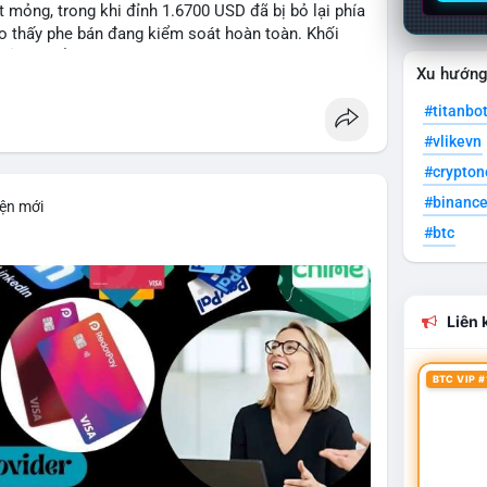
mỏng, trong khi đỉnh 1.6700 USD đã bị bỏ lại phía
o thấy phe bán đang kiểm soát hoàn toàn. Khối
đủ lớn để tạo lực đỡ, xác nhận xu hướng đi xuống
Xu hướn
#titanbo
#vlikevn
1: 1.5700, TP2: 1.5500
#crypto
#binanc
iện mới
#btc
i ro tối đa 1-2% tài khoản cho mỗi vị thế.
limit
#vlikenear
Liên k
BTC VIP #