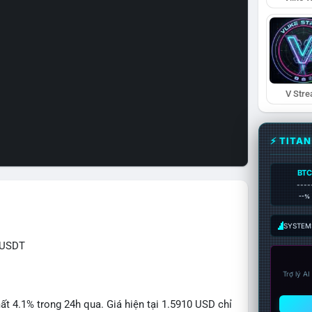
V Str
⚡ TITA
BTC
----
--%
SYSTEM:
RUSDT
Trợ lý A
 4.1% trong 24h qua. Giá hiện tại 1.5910 USD chỉ