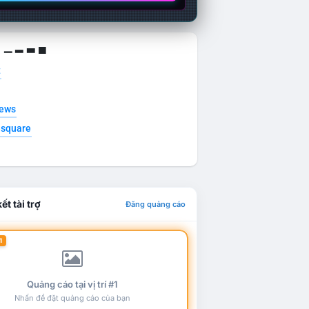
g ▁ ▂ ▃ ▄
t
news
esquare
ết tài trợ
Đăng quảng cáo
1
Quảng cáo tại vị trí #1
Nhấn để đặt quảng cáo của bạn