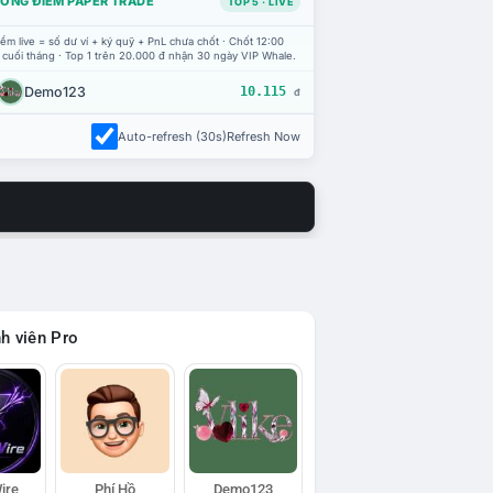
ỔNG ĐIỂM PAPER TRADE
TOP 5 · LIVE
ểm live = số dư ví + ký quỹ + PnL chưa chốt · Chốt 12:00
 cuối tháng · Top 1 trên 20.000 đ nhận 30 ngày VIP Whale.
Demo123
10.115
đ
Auto-refresh (30s)
Refresh Now
h viên Pro
ire
Phí Hồ
Demo123