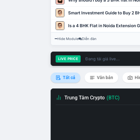
Why should I buy a 3 BHK flat in No
Smart Investment Guide to Buy 2 BH
Is a 4 BHK Flat in Noida Extension
Hide Module
Diễn đàn
Đang tải giá live...
LIVE PRICE
Tất cả
Văn bản
Hì
Trung Tâm Crypto
(BTC)