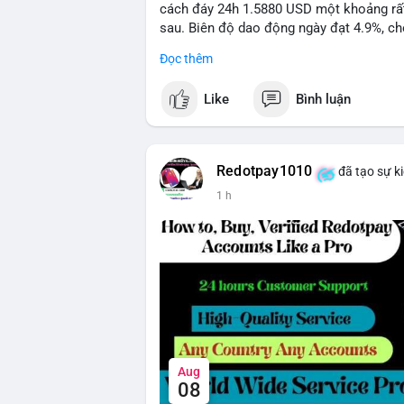
cách đáy 24h 1.5880 USD một khoảng rất 
sau. Biên độ dao động ngày đạt 4.9%, ch
lượng giao dịch 10.29 triệu NEAR không 
Đọc thêm
đang tiếp diễn.
Like
Bình luận
Khuyến nghị giao dịch:
- Vùng Entry: 1.5910 - 1.5980
- Mục tiêu chốt lời (Take Profit - TP): TP
- Cắt lỗ (Stop Loss - SL): 1.6100
Redotpay1010
đã tạo sự k
1 h
Quản trị vốn chặt chẽ, chỉ vào lệnh với rủ
#shortnear
#near1
.59
#bearishnear
#sell
Aug
08