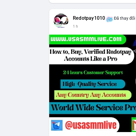
Redotpay1010
Đã thay đổi
1 h