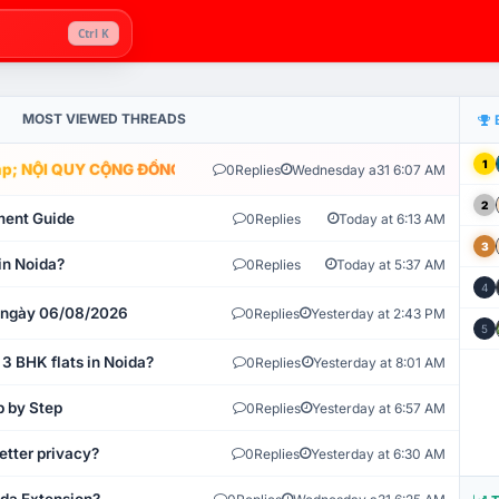
Ctrl K
MOST VIEWED THREADS
1
; NỘI QUY CỘNG ĐỒNG VLIKE.VN: HỆ THỐNG GIÁM SÁT TỰ ĐỘNG V
0
Replies
Wednesday a31 6:07 AM
2
ment Guide
0
Replies
Today at 6:13 AM
3
in Noida?
0
Replies
Today at 5:37 AM
4
t ngày 06/08/2026
0
Replies
Yesterday at 2:43 PM
5
 3 BHK flats in Noida?
0
Replies
Yesterday at 8:01 AM
p by Step
0
Replies
Yesterday at 6:57 AM
etter privacy?
0
Replies
Yesterday at 6:30 AM