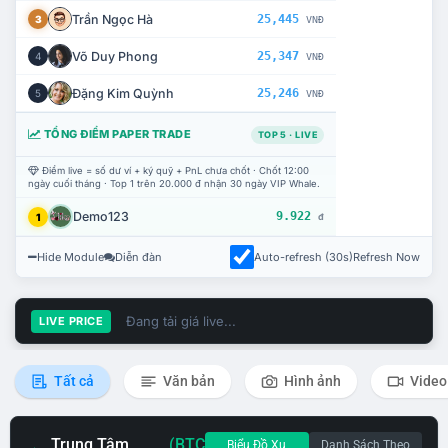
Trần Ngọc Hà
25,445
3
VNĐ
Võ Duy Phong
25,347
4
VNĐ
Đặng Kim Quỳnh
25,246
5
VNĐ
TỔNG ĐIỂM PAPER TRADE
TOP 5 · LIVE
Điểm live = số dư ví + ký quỹ + PnL chưa chốt · Chốt 12:00
ngày cuối tháng · Top 1 trên 20.000 đ nhận 30 ngày VIP Whale.
Demo123
9.922
1
đ
Hide Module
Diễn đàn
Auto-refresh (30s)
Refresh Now
Đang tải giá live...
LIVE PRICE
Tất cả
Văn bản
Hình ảnh
Video
Trung Tâm
(BTC
Biểu Đồ Xu
Danh Sách Theo