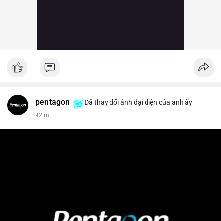
pentagon
Đã thay đổi ảnh đại diện của anh ấy
42 m