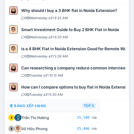
Why should I buy a 3 BHK flat in Noida Extension?
0
Wednesday a31 6:25 AM
Smart Investment Guide to Buy 2 BHK Flat in Noida
0
Wednesday a31 6:20 AM
Is a 4 BHK Flat in Noida Extension Good for Remote Work?
0
Wednesday a31 5:26 AM
Can researching a company reduce common interview mi
0
Tuesday a31 10:12 AM
How can I compare options to buy flat in Noida Extension?
0
Tuesday a31 6:30 AM
BẢNG XẾP HẠNG
TOP 5
Trần Thị Hương
25,548
1
VNĐ
Võ Hữu Phong
25,446
2
VNĐ