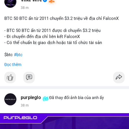
Vlike Wire
38 m
BTC 50 BTC ẩn từ 2011 chuyển $3.2 triệu về địa chỉ FalconX
- BTC 50 BTC ẩn từ 2011 được di chuyển $3.2 triệu
- Đi chuyển đến địa chỉ liên kết FalconX
- Có thể chuẩn bị giao dịch hoặc tái tổ chức tài sản
$btc
#btc
Đọc thêm
#vlikevn
#titanbot
📰 Nguồn: CoinDesk
purpleglo
Đã thay đổi ảnh bìa của anh ấy
38 m