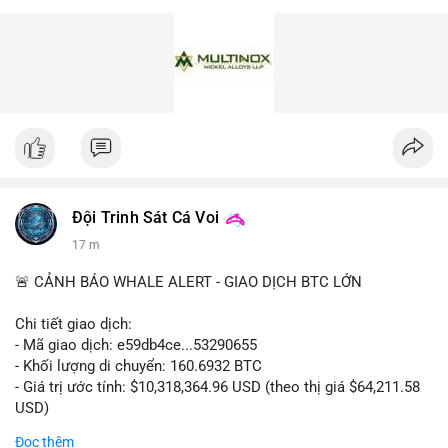
Đội Trinh Sát Cá Voi
17 m
🚨 CẢNH BÁO WHALE ALERT - GIAO DỊCH BTC LỚN
Chi tiết giao dịch:
- Mã giao dịch: e59db4ce...53290655
- Khối lượng di chuyển: 160.6932 BTC
- Giá trị ước tính: $10,318,364.96 USD (theo thị giá $64,211.58
USD)
- Thời gian: 05:19:17 2026-08-07 UTC
Đọc thêm