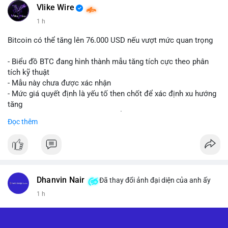
Vlike Wire
1 h
Bitcoin có thể tăng lên 76.000 USD nếu vượt mức quan trọng
- Biểu đồ BTC đang hình thành mẫu tăng tích cực theo phân
tích kỹ thuật
- Mẫu này chưa được xác nhận
- Mức giá quyết định là yếu tố then chốt để xác định xu hướng
tăng
- Nếu phá vỡ mức này, BTC có thể hướng tới 76.000 USD
Đọc thêm
#binancesquare
#cryptonews
#btc
$btc
#vlikevn
#titanbot
Dhanvin Nair
Đã thay đổi ảnh đại diện của anh ấy
1 h
📰 Nguồn: CoinDesk