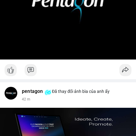
pentagon
Đã thay đổi ảnh bìa của anh ấy
42 m