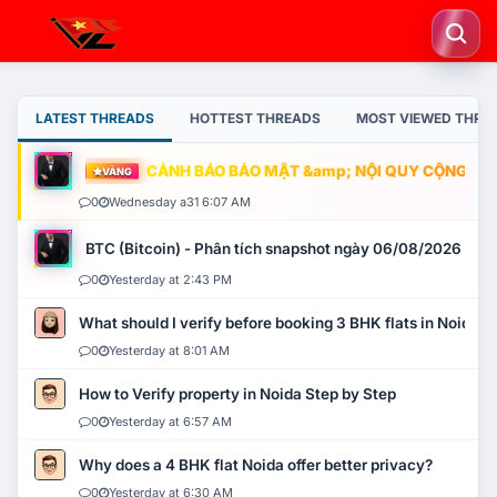
LATEST THREADS
HOTTEST THREADS
MOST VIEWED THRE
CẢNH BÁO BẢO MẬT &amp; NỘI QUY CỘNG ĐỒNG
VÀNG
0
Wednesday a31 6:07 AM
BTC (Bitcoin) - Phân tích snapshot ngày 06/08/2026
0
Yesterday at 2:43 PM
What should I verify before booking 3 BHK flats in Noida?
0
Yesterday at 8:01 AM
How to Verify property in Noida Step by Step
0
Yesterday at 6:57 AM
Why does a 4 BHK flat Noida offer better privacy?
0
Yesterday at 6:30 AM