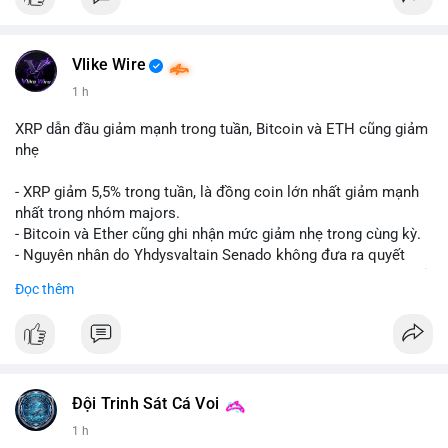
Vlike Wire
1 h
XRP dẫn đầu giảm mạnh trong tuần, Bitcoin và ETH cũng giảm
nhẹ
- XRP giảm 5,5% trong tuần, là đồng coin lớn nhất giảm mạnh
nhất trong nhóm majors.
- Bitcoin và Ether cũng ghi nhận mức giảm nhẹ trong cùng kỳ.
- Nguyên nhân do Yhdysvaltain Senado không đưa ra quyết
định về luật Clarity Act (luật cấu trúc thị trường) trước khi nghỉ
Đọc thêm
hè, đẩy việc thảo luận sang tháng 9.
- Việc trì hoãn pháp lý làm tăng sự không chắc chắn quanh
XRP và Ripple, ảnh hưởng đến tâm lý nhà đầu tư.
#binancesquare
#cryptonews
#xrp
#btc
#eth
#clarityact
#ripple
Đội Trinh Sát Cá Voi
1 h
$xrp $btc $eth