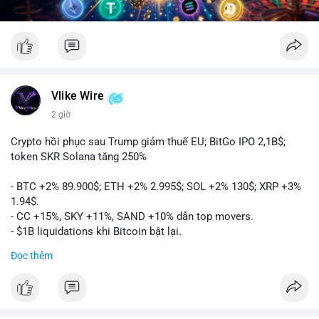
Vlike Wire
2 giờ
Crypto hồi phục sau Trump giảm thuế EU; BitGo IPO 2,1B$;
token SKR Solana tăng 250%
- BTC +2% 89.900$; ETH +2% 2.995$; SOL +2% 130$; XRP +3%
1.94$.
- CC +15%, SKY +11%, SAND +10% dẫn top movers.
- $1B liquidations khi Bitcoin bật lại.
- Trump hủy thuế EU, tín hiệu giảm áp lực.
Đọc thêm
- Vitalik đề xuất DVT staking cho Ethereum.
- BitGo IPO 18$/cổ phiếu, trị giá ~2B$.
- Senate Ag Committee tiến hành Clarity Act.
- Newrez tính crypto vào điều kiện vay nhà.