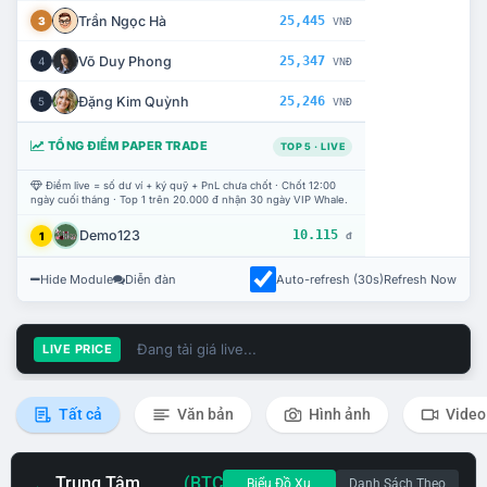
Trần Ngọc Hà
25,445
3
VNĐ
Võ Duy Phong
25,347
4
VNĐ
Đặng Kim Quỳnh
25,246
5
VNĐ
TỔNG ĐIỂM PAPER TRADE
TOP 5 · LIVE
Điểm live = số dư ví + ký quỹ + PnL chưa chốt · Chốt 12:00
ngày cuối tháng · Top 1 trên 20.000 đ nhận 30 ngày VIP Whale.
Demo123
10.115
1
đ
Hide Module
Diễn đàn
Auto-refresh (30s)
Refresh Now
Đang tải giá live...
LIVE PRICE
Tất cả
Văn bản
Hình ảnh
Video
Trung Tâm
(BTC
Biểu Đồ Xu
Danh Sách Theo