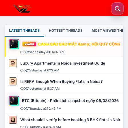
LATEST THREADS
HOTTEST THREADS
MOST VIEWED THRE
CẢNH BÁO BẢO MẬT &amp; NỘI QUY CỘNG ĐỒNG
VÀNG
0
Wednesday a31 6:07 AM
Luxury Apartments in Noida Investment Guide
0
Yesterday at 6:13 AM
Is RERA Enough When Buying Flats in Noida?
0
Yesterday at 5:37 AM
BTC (Bitcoin) - Phân tích snapshot ngày 06/08/2026
0
Thursday a31 2:43 PM
What should I verify before booking 3 BHK flats in Noida?
0
Thursday a31 8:01 AM