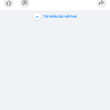
#152dot5btc
#giaodichlon
#aplucban
#vilanh
#btcmempool
Tải nhiều bài viết hơn