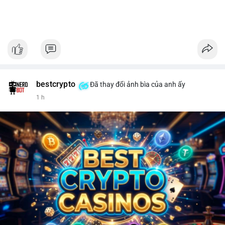
bestcrypto
Đã thay đổi ảnh bìa của anh ấy
1 h