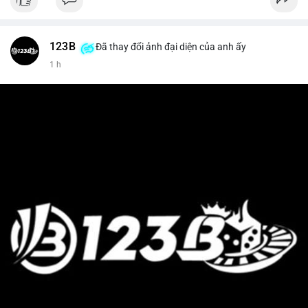
123B
Đã thay đổi ảnh đại diện của anh ấy
1 h