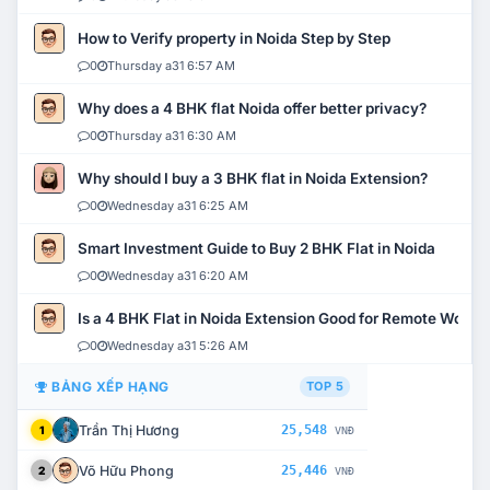
How to Verify property in Noida Step by Step
0
Thursday a31 6:57 AM
Why does a 4 BHK flat Noida offer better privacy?
0
Thursday a31 6:30 AM
Why should I buy a 3 BHK flat in Noida Extension?
0
Wednesday a31 6:25 AM
Smart Investment Guide to Buy 2 BHK Flat in Noida
0
Wednesday a31 6:20 AM
Is a 4 BHK Flat in Noida Extension Good for Remote Work?
0
Wednesday a31 5:26 AM
BẢNG XẾP HẠNG
TOP 5
Trần Thị Hương
25,548
1
VNĐ
Võ Hữu Phong
25,446
2
VNĐ