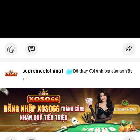
supremeclothing1
Đã thay đổi ảnh bìa của anh ấy
1 h