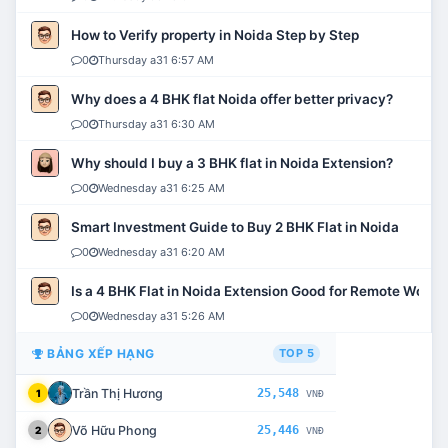
How to Verify property in Noida Step by Step
0
Thursday a31 6:57 AM
Why does a 4 BHK flat Noida offer better privacy?
0
Thursday a31 6:30 AM
Why should I buy a 3 BHK flat in Noida Extension?
0
Wednesday a31 6:25 AM
Smart Investment Guide to Buy 2 BHK Flat in Noida
0
Wednesday a31 6:20 AM
Is a 4 BHK Flat in Noida Extension Good for Remote Work?
0
Wednesday a31 5:26 AM
BẢNG XẾP HẠNG
TOP 5
Trần Thị Hương
25,548
1
VNĐ
Võ Hữu Phong
25,446
2
VNĐ