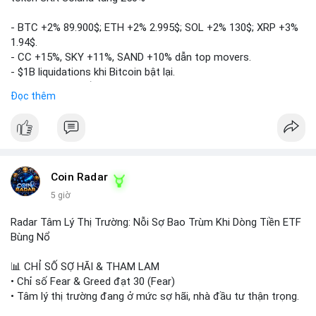
- BTC +2% 89.900$; ETH +2% 2.995$; SOL +2% 130$; XRP +3%
1.94$.
- CC +15%, SKY +11%, SAND +10% dẫn top movers.
- $1B liquidations khi Bitcoin bật lại.
- Trump hủy thuế EU, tín hiệu giảm áp lực.
Đọc thêm
- Vitalik đề xuất DVT staking cho Ethereum.
- BitGo IPO 18$/cổ phiếu, trị giá ~2B$.
- Senate Ag Committee tiến hành Clarity Act.
- Newrez tính crypto vào điều kiện vay nhà.
- HK cấp giấy phép stablecoin mới.
- Tòa án Nga công nhận crypto là tài sản.
Coin Radar
- Trump hy vọng ký bill cấu trúc thị trường crypto.
5 giờ
- Saga EVM bị hack 7M$, quỹ trộm chuyển sang Ethereum.
- Steak ’n Shake thưởng BTC cho nhân viên.
Radar Tâm Lý Thị Trường: Nỗi Sợ Bao Trùm Khi Dòng Tiền ETF
#binancesquare
#cryptonews
#btc
#eth
#sol
#xrp
#cc
#sky
Bùng Nổ
#sand
#bitgo
#solana
#stablecoin
#regulation
📊 CHỈ SỐ SỢ HÃI & THAM LAM
$btc $eth $sol $xrp $cc $sky $sand $skr
#skr
• Chỉ số Fear & Greed đạt 30 (Fear)
• Tâm lý thị trường đang ở mức sợ hãi, nhà đầu tư thận trọng.
#vlikevn
#titanbot