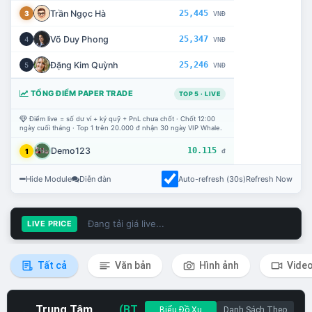
Trần Ngọc Hà
25,445
3
VNĐ
Võ Duy Phong
25,347
4
VNĐ
Đặng Kim Quỳnh
25,246
5
VNĐ
TỔNG ĐIỂM PAPER TRADE
TOP 5 · LIVE
Điểm live = số dư ví + ký quỹ + PnL chưa chốt · Chốt 12:00
ngày cuối tháng · Top 1 trên 20.000 đ nhận 30 ngày VIP Whale.
Demo123
10.115
1
đ
Hide Module
Diễn đàn
Auto-refresh (30s)
Refresh Now
Đang tải giá live...
LIVE PRICE
Tất cả
Văn bản
Hình ảnh
Vide
Trung Tâm
(BT
Biểu Đồ Xu
Danh Sách Theo