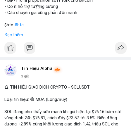
Với mức giá 65K, khối lượng này không quá lớn để gây sốc
- BIP-110 là proposition soft fork cho Bitcoin
thanh khoản tức thời, nhưng vẫn đủ sức tạo biến động tâm lý
- Có ít hỗ trợ từ礿ng cường
ngắn hạn nếu hướng đến sàn tập trung.
- Các chuyên gia cũng phản đối mạnh
Lời khuyên cho nhà đầu tư nhỏ lẻ:
$btc
#btc
Theo dõi các giao dịch tiếp theo từ cùng địa chỉ ví để xác nhận
Đọc thêm
hướng đi của dòng tiền. Tránh hành động theo cảm xúc, ưu
#vlikevn
#titanbot
tiên quản trị rủi ro và không mở vị thế lớn trước khi có tín hiệu
rõ ràng về đích đến của số BTC này.
📰 Nguồn: CoinDesk
#94dot58btc
#vilanh
#chuyentiencavoi
#btcmempool
#dongtienlon
Tín Hiệu Alpha
3 giờ
🔮 TÍN HIỆU GIAO DỊCH CRYPTO - SOLUSDT
Loại tín hiệu: 🟢 MUA (Long/Buy)
SOL đang cho thấy sức mạnh khi giá hiện tại $76.16 bám sát
vùng đỉnh 24h $76.81, cách đáy $73.57 tới 3.5%. Biến động
dương +2.89% cùng khối lượng giao dịch 1.42 triệu SOL cho
thấy lực cầu chủ động đang chiếm ưu thế, phe mua kiểm soát