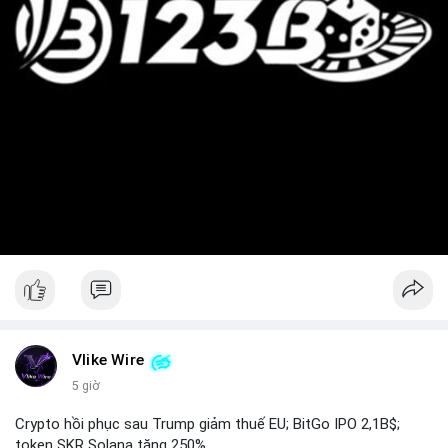
Vlike Wire
5 giờ
Crypto hồi phục sau Trump giảm thuế EU; BitGo IPO 2,1B$;
token SKR Solana tăng 250%