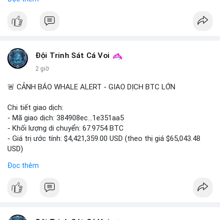
#556btc
#36trusd
#cavoichuyentien
#aplucban
#tichluydaihan
$btc
#btc
#vlikevn
#titanbot
📰 Nguồn: Cointelegraph
Đội Trinh Sát Cá Voi
2 giờ
🚨 CẢNH BÁO WHALE ALERT - GIAO DỊCH BTC LỚN
Chi tiết giao dịch:
- Mã giao dịch: 384908ec...1e351aa5
- Khối lượng di chuyển: 67.9754 BTC
- Giá trị ước tính: $4,421,359.00 USD (theo thị giá $65,043.48
USD)
- Thời gian: 21:19:29 2026-08-08 UTC
Đọc thêm
Nhận định phân tích:
Khối lượng 67.97 BTC trị giá hơn 4.4 triệu USD được di chuyển
trong một giao dịch duy nhất trên mempool. Quy mô này nằm
ở mức trung bình của cá voi, không quá lớn để gây sốc nhưng