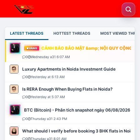
LATEST THREADS
HOTTEST THREADS
MOST VIEWED THRE
CẢNH BÁO BẢO MẬT &amp; NỘI QUY CỘNG ĐỒN
VÀNG
0
Wednesday a31 6:07 AM
Luxury Apartments in Noida Investment Guide
0
Yesterday at 6:13 AM
Is RERA Enough When Buying Flats in Noida?
0
Yesterday at 5:37 AM
BTC (Bitcoin) - Phân tích snapshot ngày 06/08/2026
0
Thursday a31 2:43 PM
What should I verify before booking 3 BHK flats in Noida?
0
Thursday a31 8:01 AM