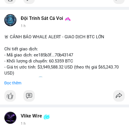
Đội Trinh Sát Cá Voi
1 h
🚨 CẢNH BÁO WHALE ALERT - GIAO DỊCH BTC LỚN
Chi tiết giao dịch:
- Mã giao dịch: ee185b3f...70b43147
- Khối lượng di chuyển: 60.5359 BTC
- Giá trị ước tính: $3,949,588.32 USD (theo thị giá $65,243.70
USD)
- Thời gian: 15:20
1 2026-08-09 UTC
Đọc thêm
Nhận định phân tích:
Khối lượng 60.5 BTC trị giá gần 4 triệu USD được di chuyển
trong phiên giao dịch châu Á. Mức giá $65,243 đang nằm gần
vùng kháng cự ngắn hạn, động thái này có thể là bước chuẩn bị
Vlike Wire
thanh khoản trước khi đẩy giá. Nếu số BTC này được gửi lên
sàn tập trung, áp lực bán tiềm năng sẽ gia tăng. Ngược lại, nếu
1 h
chuyển vào ví lạnh, đây là tín hiệu tích lũy dài hạn của cá mập,