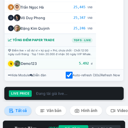
Trần Ngọc Hà
25,445
3
VNĐ
Võ Duy Phong
25,347
4
VNĐ
Đặng Kim Quỳnh
25,246
5
VNĐ
TỔNG ĐIỂM PAPER TRADE
TOP 5 · LIVE
Điểm live = số dư ví + ký quỹ + PnL chưa chốt · Chốt 12:00
ngày cuối tháng · Top 1 trên 20.000 đ nhận 30 ngày VIP Whale.
Demo123
5.492
1
đ
Hide Module
Diễn đàn
Auto-refresh (30s)
Refresh Now
Đang tải giá live...
LIVE PRICE
Tất cả
Văn bản
Hình ảnh
Video