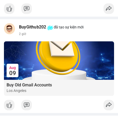
📰 Nguồn: CoinDesk
BuyGithub202
đã tạo sự kiện mới
2 giờ
Aug
09
Buy Old Gmail Accounts
Los Angeles