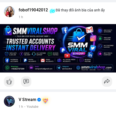
fobof19042012
Đã thay đổi ảnh bìa của anh ấy
1 h
V Stream
1 h
·
Youtube