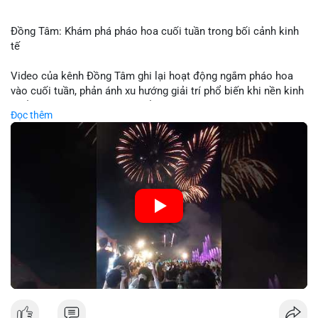
Đồng Tâm: Khám phá pháo hoa cuối tuần trong bối cảnh kinh
tế
Video của kênh Đồng Tâm ghi lại hoạt động ngắm pháo hoa
vào cuối tuần, phản ánh xu hướng giải trí phổ biến khi nền kinh
tế ổn định. Sự kiện này có thể cho thấy người tiêu dùng ưu tiên
Đọc thêm
trải nghiệm hơn là đầu tư vào tài sản vật chất. Trong bối cảnh
lãi suất ổn định và thị trường crypto ổn định, hoạt động giải trí
như vậy thường tăng trưởng khi người dân có khả năng chi
tiêu. Tuy nhiên, sự ưu tiên giải trí có thể ảnh hưởng đến tỷ lệ
tiết kiệm hoặc đầu tư vào crypto nếu người tiêu dùng chuyển
hướng ngân sách.
🎥 Xem video trực tiếp tại:
Nguồn: Đồng Tâm