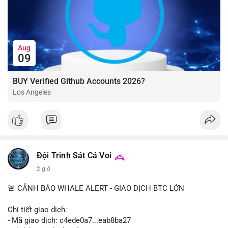
Aug
09
BUY Verified Github Accounts 2026?
Los Angeles
Đội Trinh Sát Cá Voi
2 giờ
🚨 CẢNH BÁO WHALE ALERT - GIAO DỊCH BTC LỚN
Chi tiết giao dịch:
- Mã giao dịch: c4ede0a7...eab8ba27