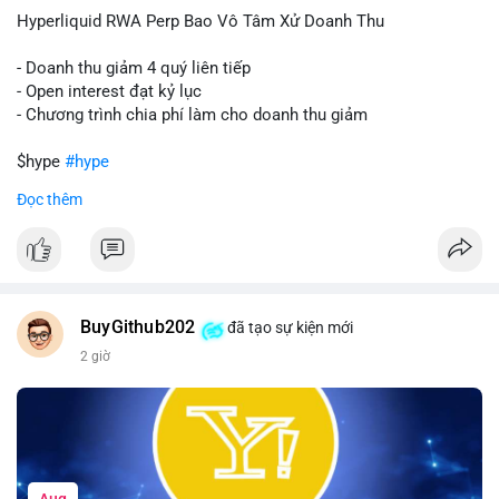
củng cố niềm tin cho xu hướng tăng.
Hyperliquid RWA Perp Bao Vô Tâm Xử Doanh Thu
Lời khuyên:
- Doanh thu giảm 4 quý liên tiếp
Nhà đầu tư nên theo dõi sát dòng tiền tiếp theo từ địa chỉ này.
- Open interest đạt kỷ lục
Nếu BTC được nạp thêm lên sàn, cần thận trọng với nhịp điều
- Chương trình chia phí làm cho doanh thu giảm
chỉnh. Ngược lại, nếu dòng tiền dịch chuyển vào ví lạnh, có thể
nắm giữ vị thế hiện tại.
$hype
#hype
Đọc thêm
#60btc
#dongtiencavoi
#khangcu65k
#vilanh
#btcgiaodichlon
#vlikevn
#titanbot
📰 Nguồn: CoinDesk
BuyGithub202
đã tạo sự kiện mới
2 giờ
Aug