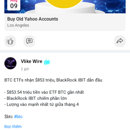
09
Buy Old Yahoo Accounts
Los Angeles
Vlike Wire
2 giờ
BTC ETFs nhận $853 triệu, BlackRock IBIT dẫn đầu
- $853.54 triệu tiền vào ETF BTC gần nhất
- BlackRock IBIT chiếm phần lớn
- Lượng vào mạnh nhất từ giữa tháng 4
$btc
#btc
Đọc thêm
#vlikevn
#titanbot