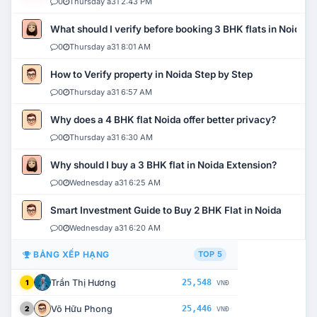
0
Thursday a31 2:43 PM
What should I verify before booking 3 BHK flats in Noida?
0
Thursday a31 8:01 AM
How to Verify property in Noida Step by Step
0
Thursday a31 6:57 AM
Why does a 4 BHK flat Noida offer better privacy?
0
Thursday a31 6:30 AM
Why should I buy a 3 BHK flat in Noida Extension?
0
Wednesday a31 6:25 AM
Smart Investment Guide to Buy 2 BHK Flat in Noida
0
Wednesday a31 6:20 AM
BẢNG XẾP HẠNG
TOP 5
Trần Thị Hương
25,548
1
VNĐ
Võ Hữu Phong
25,446
2
VNĐ