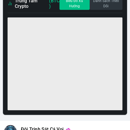
Trung Tâm
(BTC
Biểu Đồ Xu
Danh Sách Theo
Crypto
)
Hướng
Dõi
Đội Trinh Sát Cá Voi