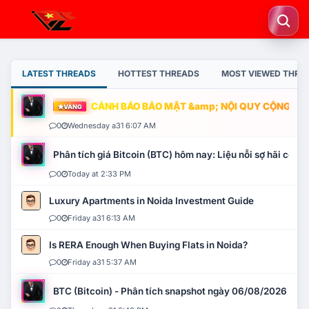
LATEST THREADS
HOTTEST THREADS
MOST VIEWED THRE
CẢNH BÁO BẢO MẬT &amp; NỘI QUY CỘNG ĐỒNG
VÀNG
0
Wednesday a31 6:07 AM
Phân tích giá Bitcoin (BTC) hôm nay: Liệu nỗi sợ hãi có mở 
0
Today at 2:33 PM
Luxury Apartments in Noida Investment Guide
0
Friday a31 6:13 AM
Is RERA Enough When Buying Flats in Noida?
0
Friday a31 5:37 AM
BTC (Bitcoin) - Phân tích snapshot ngày 06/08/2026