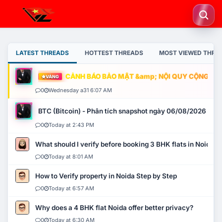
LATEST THREADS
HOTTEST THREADS
MOST VIEWED THRE
CẢNH BÁO BẢO MẬT &amp; NỘI QUY CỘNG ĐỒNG
VÀNG
0
Wednesday a31 6:07 AM
BTC (Bitcoin) - Phân tích snapshot ngày 06/08/2026
0
Today at 2:43 PM
What should I verify before booking 3 BHK flats in Noida?
0
Today at 8:01 AM
How to Verify property in Noida Step by Step
0
Today at 6:57 AM
Why does a 4 BHK flat Noida offer better privacy?
0
Today at 6:30 AM