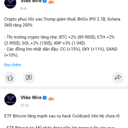
Vlike Wire
6 m
Crypto phục hồi sau Trump giảm thuế, BitGo IPO 2.1B, Solana
SKR tăng 250%
- Thị trường crypto tăng nhẹ: BTC +2% (89.900$), ETH +2%
(2.995$), SOL +2% (130$), XRP +3% (1.94$).
- Các đồng lớn nhất dẫn đầu: CC (+15%), SKY (+11%), SAND
(+10%).
- Gần 1 B$ liquidations khi Bitcoin phục hồi sau tín hiệu Trump
Đọc thêm
hủy bỏ lệnh thuế EU.
- Vitalik Buterin đề xuất staking DVT để tăng cường bảo mật
và phân quyền Ethereum.
- BitGo công bố IPO 18$/cổ phiếu, định giá 2.1 B$.
- Thượng viện Mỹ tiến hành dự thảo Clarity Act, mặc dù chưa
có sự đồng thuận hai đảng.
Vlike Wire
- Newrez xem xét Bitcoin và Ethereum trong việc xác định đủ
37 m
điều kiện vay mua nhà, áp dụng giá trị giảm để bù đắp biến
động.
ETF Bitcoin tăng mạnh sau vụ hack Coldcard, liên hệ chưa rõ
- Cơ quan quản lý Hồng Kông bắt đầu cấp giấy phép stablecoin
theo khung mới nghiêm ngặt.