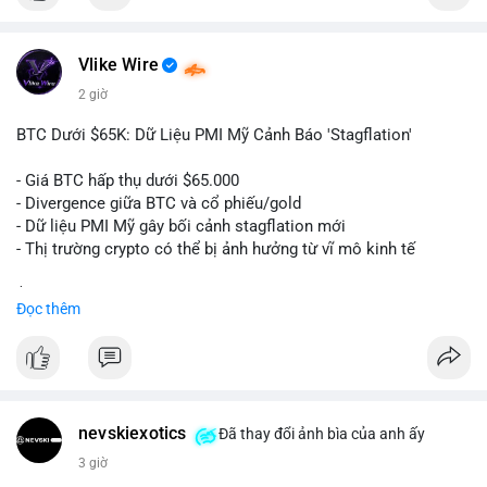
$btc
Vlike Wire
#vlikevn
#titanbot
2 giờ
📰 Nguồn: Cointelegraph
BTC Dưới $65K: Dữ Liệu PMI Mỹ Cảnh Báo 'Stagflation'
- Giá BTC hấp thụ dưới $65.000
- Divergence giữa BTC và cổ phiếu/gold
- Dữ liệu PMI Mỹ gây bối cảnh stagflation mới
- Thị trường crypto có thể bị ảnh hưởng từ vĩ mô kinh tế
$btc
#btc
Đọc thêm
#vlikevn
#titanbot
📰 Nguồn: Cointelegraph
nevskiexotics
Đã thay đổi ảnh bìa của anh ấy
3 giờ