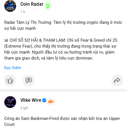
khoản mỏng.
Coin Radar
📰 Nguồn: CoinDesk
1 h
#25dot8btc
#dichuyen1_66trieuusd
#khangcu64556
#whalebtc
#theodoidongtien
Radar Tâm Lý Thị Trường: Tâm lý thị trường crypto đang ở mức
sợ hãi cực mạnh
📊 CHỈ SỐ SỢ HÃI & THAM LAM: Chỉ số Fear & Greed chỉ 25
(Extreme Fear), cho thấy thị trường đang trong trạng thái sợ
hãi cực mạnh. Người đầu tư có xu hướng tránh rủi ro, giảm
tham gia giao dịch, và tâm lý tiêu cực dominan.
Đọc thêm
📈 XU HƯỚNG TÌM KIẾM & THẢO LUẬN: Coin được tìm kiếm
nhiều nhất trên CoinGecko là Cash Cat (CASHCAT), Bitcoin
(BTC), Sui (SUI), Pudgy Penguins (PENGU). Trên Google Trends
Việt Nam, từ khóa như 'con riêng', 'phạm nhật minh anh' và 'tô
lâm' được nhắc đến nhiều, có thể phản ánh sự quan tâm đến
các chủ đề không liên quan trực tiếp đến crypto.
Vlike Wire
2 giờ
💬 DÒNG CHẢY TIN TỨC & TRUYỀN THÔNG: Các bài đăng
trên Binance Square tập trung vào chiến lược trading, lệnh kẹp,
Công án Sam Bankman-Fried được xác nhận bởi tòa án Upper
và cập nhật về sự kiện như 'Lãi lỗ chưa ghi nhận'. Trên
Court