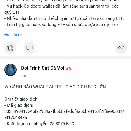
- ETF Bitcoin tại Mỹ nhận dòng tiền lớn trong tuần vừa qua.
- Tòa án Nga công nhận crypto là tài sản pháp lý, thiết lập tiền
- Vụ hack Coldcard wallet đã làm tăng sự quan tâm tới các
lệ cho các vụ án hình sự và dân sự.
quỹ ETF.
- Trump hy vọng ký luật cơ cấu thị trường crypto sớm, dù vẫn
- Nhiều nhà đầu tư có thể chuyển từ tự quản tài sản sang ETF.
còn rào cản pháp lý.
- Liên hệ giữa hack và tăng ETF vẫn chưa được xác định rõ
- Saga’s EVM blockchain ngừng hoạt động sau vụ hack 7 M$,
ràng.
Đọc thêm
tiền trộm được chuyển sang Ethereum.
- Steak ’n Shake triển khai chương trình thưởng Bitcoin cho
#binancesquare
#cryptonews
#btc
#etf
nhân viên, cho phép nhận phần lương bằng BTC.
$btc
#binancesquare
#cryptonews
#btc
#eth
#sol
#xrp
#cc
#sky
#sand
#skr
#dvt
#vlikevn
#titanbot
Đội Trinh Sát Cá Voi
1 h
$btc $eth $sol $xrp $cc $sky $sand $skr $dvt
📰 Nguồn: Cointelegraph
🚨 CẢNH BÁO WHALE ALERT - GIAO DỊCH BTC LỚN
#vlikevn
#titanbot
Chi tiết giao dịch:
📰 Nguồn: Decrypt
- Mã giao dịch:
3331490417246fa2984a7fbbb8afedcf4ab0b94167f2ff8e900014
8f17048435
- Khối lượng di chuyển: 25.8075 BTC
- Giá trị ước tính: $1,666,026.81 USD (theo thị giá $64,556.01