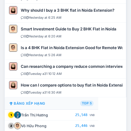
Why should I buy a 3 BHK flat in Noida Extension?
0
Yesterday at 6:25 AM
Smart Investment Guide to Buy 2 BHK Flat in Noida
0
Yesterday at 6:20 AM
Is a 4 BHK Flat in Noida Extension Good for Remote Work?
0
Yesterday at 5:26 AM
Can researching a company reduce common interview mi
0
Tuesday a31 10:12 AM
How can I compare options to buy flat in Noida Extension?
0
Tuesday a31 6:30 AM
BẢNG XẾP HẠNG
TOP 5
Trần Thị Hương
25,548
1
VNĐ
Võ Hữu Phong
25,446
2
VNĐ