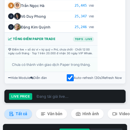
Trần Ngọc Hà
25,445
3
VNĐ
Võ Duy Phong
25,347
4
VNĐ
Đặng Kim Quỳnh
25,246
5
VNĐ
TỔNG ĐIỂM PAPER TRADE
TOP 5 · LIVE
Điểm live = số dư ví + ký quỹ + PnL chưa chốt · Chốt 12:00
ngày cuối tháng · Top 1 trên 20.000 đ nhận 30 ngày VIP Whale.
Chưa có thành viên giao dịch Paper trong tháng.
Hide Module
Diễn đàn
Auto-refresh (30s)
Refresh Now
Đang tải giá live...
LIVE PRICE
Tất cả
Văn bản
Hình ảnh
Video