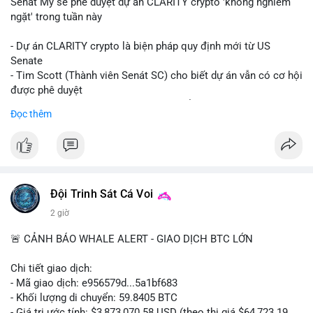
Senát Mỹ sẽ phê duyệt dự án CLARITY crypto 'không nghiêm
ngặt' trong tuần này
- Dự án CLARITY crypto là biện pháp quy định mới từ US
Senate
- Tim Scott (Thành viên Senát SC) cho biết dự án vẫn có cơ hội
được phê duyệt
- Bài toán chính là thời gian hạn chế để đưa dự án vào lịch
Đọc thêm
trình
- Có thể ảnh hưởng đến môi trường quy định crypto tại Mỹ
$btc $eth
#vlikevn
#titanbot
Đội Trinh Sát Cá Voi
2 giờ
📰 Nguồn: Cointelegraph
🚨 CẢNH BÁO WHALE ALERT - GIAO DỊCH BTC LỚN
Chi tiết giao dịch:
- Mã giao dịch: e956579d...5a1bf683
- Khối lượng di chuyển: 59.8405 BTC
- Giá trị ước tính: $3,873,070.58 USD (theo thị giá $64,723.19