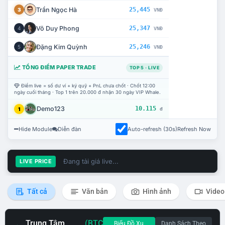
Trần Ngọc Hà
25,445
3
VNĐ
Võ Duy Phong
25,347
4
VNĐ
Đặng Kim Quỳnh
25,246
5
VNĐ
TỔNG ĐIỂM PAPER TRADE
TOP 5 · LIVE
Điểm live = số dư ví + ký quỹ + PnL chưa chốt · Chốt 12:00
ngày cuối tháng · Top 1 trên 20.000 đ nhận 30 ngày VIP Whale.
Demo123
10.115
1
đ
Hide Module
Diễn đàn
Auto-refresh (30s)
Refresh Now
Đang tải giá live...
LIVE PRICE
Tất cả
Văn bản
Hình ảnh
Video
Trung Tâm
(BTC
Biểu Đồ Xu
Danh Sách Theo