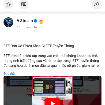
#giabtc65269
#vlikevn
#titanbot
📰 Nguồn: Cointelegraph
V Stream
36 m
·
Youtube
ETF Đơn Cổ Phiếu Khác Gì ETF Truyền Thống
ETF đơn cổ phiếu tập trung vào một mã chứng khoán cụ thể,
mang tính biến động cao và rủi ro tập trung. ETF truyền thống
đa dạng hoá danh mục đầu tư qua nhiều cổ phiếu, giảm rủi ro
cụ thể. Sự khác biệt này ảnh hưởng đến chiến lược phân배 tài
Đọc thêm
sản và mức độ tiếp xúc với thị trường.
🎥 Xem video trực tiếp tại:
Nguồn: Tài chính & Kinh doanh