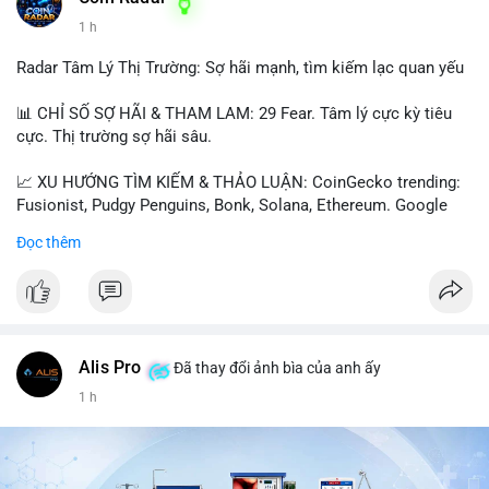
1 h
📰 Nguồn: Cointelegraph
Radar Tâm Lý Thị Trường: Sợ hãi mạnh, tìm kiếm lạc quan yếu
📊 CHỈ SỐ SỢ HÃI & THAM LAM: 29 Fear. Tâm lý cực kỳ tiêu
cực. Thị trường sợ hãi sâu.
📈 XU HƯỚNG TÌM KIẾM & THẢO LUẬN: CoinGecko trending:
Fusionist, Pudgy Penguins, Bonk, Solana, Ethereum. Google
Trends Việt Nam: vietnam vs cambodia, cà phê, thành lộc, hồ
Đọc thêm
tiêu, vũ khí hạt nhân, đội tuyển Brasil, cúp U20 Châu Á.
LunarCrush trending: Ethereum, Solana, Taylor Swift, Tesla,
UFC 310, Premier League, Champions League, NCAA Football,
Dogecoin, LeBron James, Andreessen Horowitz, NFL,
Polkadot, Real Madrid, Beyoncé, Microsoft, UFC 311, Chainlink,
MrBeast, Google. Binance Square: nhiều post về lệnh long, lợi
Alis Pro
Đã thay đổi ảnh bìa của anh ấy
nhuận, $HFT/$SKYAI, $RIVER, $WLD, $ALLO, Top trader 30
1 h
ngày, POV Binancian, bình nước Binance, sân khấu, chia sẻ trải
nghiệm.
💬 DÒNG CHẢY TIN TỨC & TRUYỀN THÔNG: Telegram