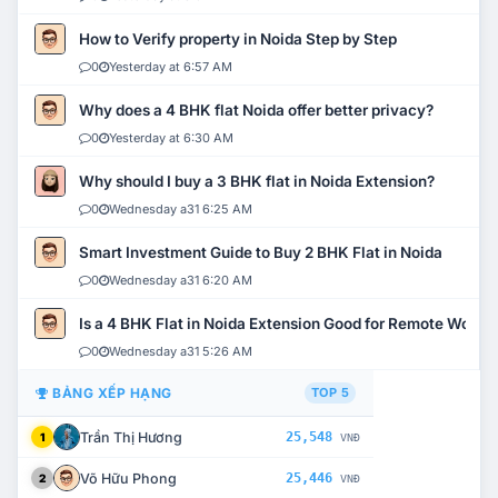
How to Verify property in Noida Step by Step
0
Yesterday at 6:57 AM
Why does a 4 BHK flat Noida offer better privacy?
0
Yesterday at 6:30 AM
Why should I buy a 3 BHK flat in Noida Extension?
0
Wednesday a31 6:25 AM
Smart Investment Guide to Buy 2 BHK Flat in Noida
0
Wednesday a31 6:20 AM
Is a 4 BHK Flat in Noida Extension Good for Remote Work?
0
Wednesday a31 5:26 AM
BẢNG XẾP HẠNG
TOP 5
Trần Thị Hương
25,548
1
VNĐ
Võ Hữu Phong
25,446
2
VNĐ