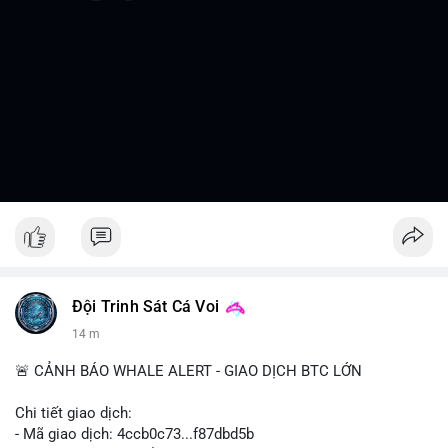
Đội Trinh Sát Cá Voi
14 m
🚨 CẢNH BÁO WHALE ALERT - GIAO DỊCH BTC LỚN
Chi tiết giao dịch:
- Mã giao dịch: 4ccb0c73...f87dbd5b