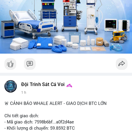
CoinTelegraph: Saylor nói Bitcoin không cần rõ ràng, Mỹ cần
rõ ràng; CEX futures volume giảm xuống $4 tỷ trong tháng 7,
thấp nhất từ tháng 12/2023; Prophet Market ra mắt thị trường
dự đoán human vs AI; Trump nói crypto làเรื่อง lớn, người dùng
Bitcoin giảm áp lực cho đồng đô la; Thượng viện Mỹ đẩy lại bỏ
Clarity Act đến tháng 9. Telegram Binance: hỗ trợ trả os cổ tức
AAPL, IBM qua bStocks; MMT Trading Tournament lên tới 2
triệu voucher; Power Protocol Trading Competition; mở rộng
campagna airdrop USD1 đến 07/08/2026; hoàn thành tích hợp
MMT trên BNB Smart Chain. Tin tức gần đây: sau tang lễ
Clarity Act, thế giới crypto vẫn quay vòng; biến động Bitcoin
gần như biến mất nhưng rủi ro vẫn tồn tại; tỷ lệ volume
futures/binance Bitcoin hit record, futures vượt spot 8 lần;
Bitcoin duy trì dưới $68k khi căng thẳng Trung Đông tăng;
Đội Trinh Sát Cá Voi
Clarity Act delay tạo cơ hội cho trung tâm tài chính Á;
1 h
Coldcard fallout hiển thị trên chuỗi: 210k BTC rời ví cũ;
CleanSpark lỡ ước lượng doanh thu Wall Street, cổ phiếu giảm;
🚨 CẢNH BÁO WHALE ALERT - GIAO DỊCH BTC LỚN
Stripe-owned Bridge vào đăng ký EU MiCA sau phê duyệt
Luxembourg; Wintermute được SEC chấp thuận giao dịch cổ
Chi tiết giao dịch:
phiếu và khối ETF; weETH tách khỏi restaking khi tranh luận về
- Mã giao dịch: 7598b6bf...a0f2d4ae
phần thưởng nóng lên.
- Khối lượng di chuyển: 59.8592 BTC