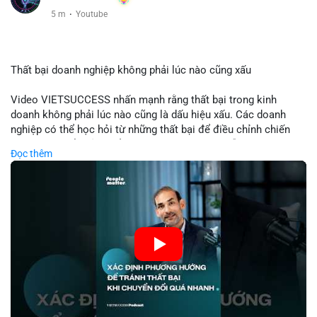
5 m
·
Youtube
Thất bại doanh nghiệp không phải lúc nào cũng xấu
Video VIETSUCCESS nhấn mạnh rằng thất bại trong kinh
doanh không phải lúc nào cũng là dấu hiệu xấu. Các doanh
nghiệp có thể học hỏi từ những thất bại để điều chỉnh chiến
lược, phát triển sản phẩm mới, hoặc phát hiện lỗi trong quy
Đọc thêm
trình. Trong lĩnh vực tài chính và crypto, hiểu rõ nguyên nhân
thất bại giúp quản lý rủi ro hiệu quả và tránh lặp lại sai lầm.
Điều này đặc biệt quan trọng khi áp dụng vào các mô hình kinh
doanh mới hoặc đầu tư vào dự án blockchain.
🎥 Xem video trực tiếp tại:
Nguồn: VIETSUCCESS