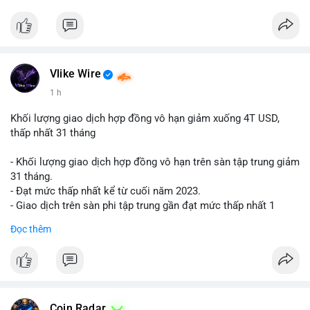
$btc $eth
#vlikevn
#titanbot
📰 Nguồn: Cointelegraph
Vlike Wire
1 h
Khối lượng giao dịch hợp đồng vô hạn giảm xuống 4T USD,
thấp nhất 31 tháng
- Khối lượng giao dịch hợp đồng vô hạn trên sàn tập trung giảm
31 tháng.
- Đạt mức thấp nhất kể từ cuối năm 2023.
- Giao dịch trên sàn phi tập trung gần đạt mức thấp nhất 1
năm.
Đọc thêm
#binancesquare
#cryptonews
#cex
#futures
$btc $eth
#vlikevn
#titanbot
Coin Radar