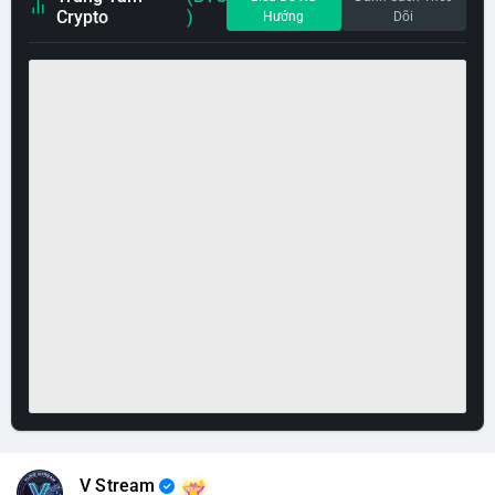
Crypto
)
Hướng
Dõi
V Stream