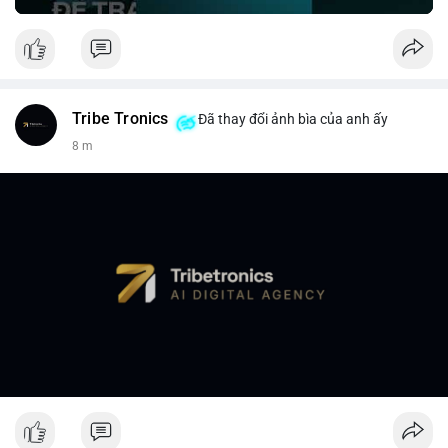
Tribe Tronics
Đã thay đổi ảnh bìa của anh ấy
8 m