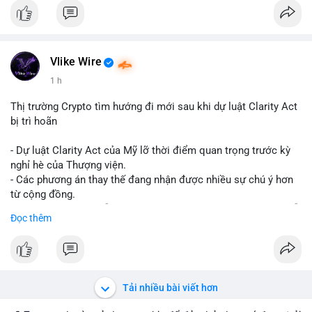
Vlike Wire
1 h
Thị trường Crypto tìm hướng đi mới sau khi dự luật Clarity Act
bị trì hoãn
- Dự luật Clarity Act của Mỹ lỡ thời điểm quan trọng trước kỳ
nghỉ hè của Thượng viện.
- Các phương án thay thế đang nhận được nhiều sự chú ý hơn
từ cộng đồng.
- Thị trường crypto vẫn tiếp tục vận động bất chấp sự chậm trễ
Đọc thêm
về pháp lý.
#binancesquare
#cryptonews
#regulation
#uspolitics
$btc $eth
Tải nhiều bài viết hơn
#vlikevn
#titanbot