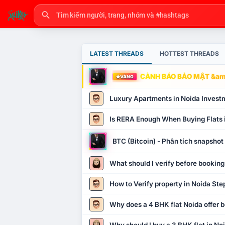
LATEST THREADS
HOTTEST THREADS
CẢNH BÁO BẢO MẬT &amp
VÀNG
Luxury Apartments in Noida Invest
Is RERA Enough When Buying Flats 
BTC (Bitcoin) - Phân tích snapsho
What should I verify before booking
How to Verify property in Noida Ste
Why does a 4 BHK flat Noida offer b