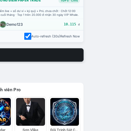
ỔNG ĐIỂM PAPER TRADE
TOP 5 · LIVE
ểm live = số dư ví + ký quỹ + PnL chưa chốt · Chốt 12:00
 cuối tháng · Top 1 trên 20.000 đ nhận 30 ngày VIP Whale.
Demo123
10.115
đ
Auto-refresh (30s)
Refresh Now
h viên Pro
adar
Sơn Vlike
Đội Trinh Sát Cá Voi