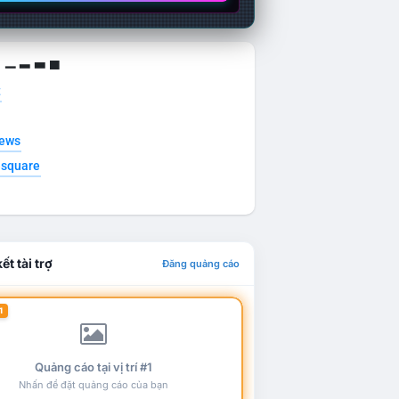
g ▁ ▂ ▃ ▄
t
news
esquare
ết tài trợ
Đăng quảng cáo
1
Quảng cáo tại vị trí #1
Nhấn để đặt quảng cáo của bạn