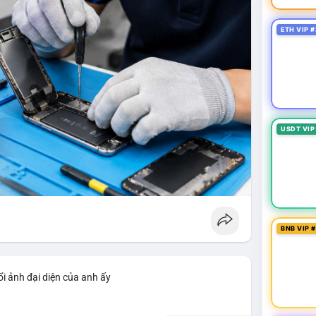
ETH VIP #
USDT VIP
BNB VIP 
i ảnh đại diện của anh ấy