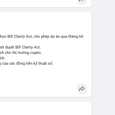
n Bill Clarity Act, cho phép dự án qua tháng tới
t duyệt Bill Clarity Act.
ch cho thị trường crypto.
tới.
g của các đồng tiền kỹ thuật số.
n
#ussenate
#clarityact