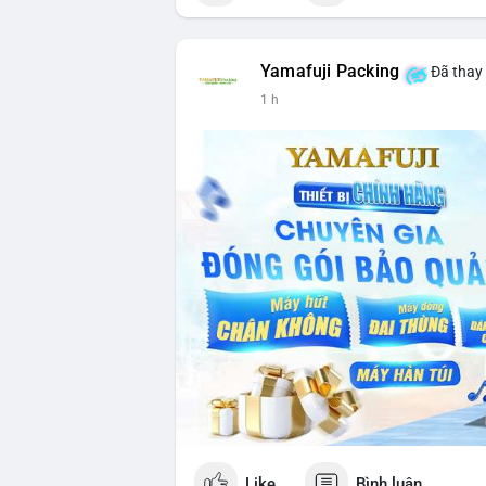
Yamafuji Packing
Đã thay 
1 h
Like
Bình luận