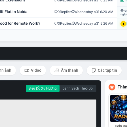
ida Extension?
0
Replies
Wednesday a31 6:25 AM
T
Đi
K Flat in Noida
0
Replies
Wednesday a31 6:20 AM
ngày
 Good for Remote Work?
0
Replies
Wednesday a31 5:26 AM
1
nh ảnh
Video
Âm thanh
Các tập tin
Thàn
Biểu Đồ Xu Hướng
Danh Sách Theo Dõi
Coin R