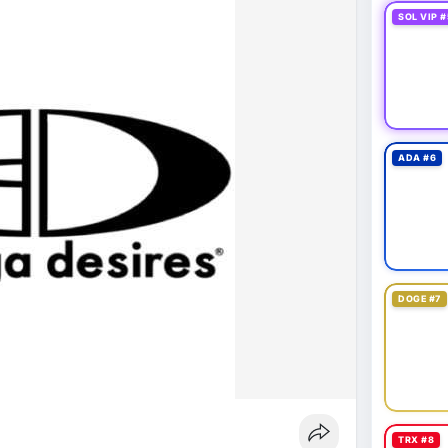
SOL VIP #
ADA #6
DOGE #7
TRX #8