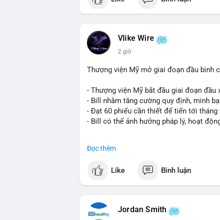
Vlike Wire
2 giờ
Thượng viện Mỹ mở giai đoạn đầu bình chọ
- Thượng viện Mỹ bắt đầu giai đoạn đầu xé
- Bill nhằm tăng cường quy định, minh bạ
- Đạt 60 phiếu cần thiết để tiến tới tháng 
- Bill có thể ảnh hưởng pháp lý, hoạt độn
#binancesquare
#cryptonews
#regulatio
Đọc thêm
$btc $eth
Like
Bình luận
#vlikevn
#titanbot
📰 Nguồn: CoinDesk
Jordan Smith