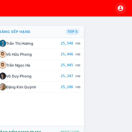
BẢNG XẾP HẠNG
TOP 5
Trần Thị Hương
25,548
VNĐ
À CHẾ TÀI XỬ LÝ VI PHẠM
Võ Hữu Phong
25,446
VNĐ
Trần Ngọc Hà
25,445
VNĐ
Võ Duy Phong
25,347
VNĐ
Đặng Kim Quỳnh
25,246
VNĐ