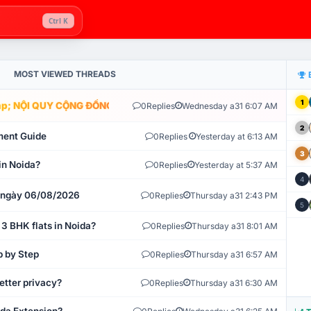
Ctrl K
MOST VIEWED THREADS
1
; NỘI QUY CỘNG ĐỒNG VLIKE.VN: HỆ THỐNG GIÁM SÁT TỰ ĐỘNG V
0
Replies
Wednesday a31 6:07 AM
2
ment Guide
0
Replies
Yesterday at 6:13 AM
3
in Noida?
0
Replies
Yesterday at 5:37 AM
4
t ngày 06/08/2026
0
Replies
Thursday a31 2:43 PM
5
 3 BHK flats in Noida?
0
Replies
Thursday a31 8:01 AM
p by Step
0
Replies
Thursday a31 6:57 AM
etter privacy?
0
Replies
Thursday a31 6:30 AM