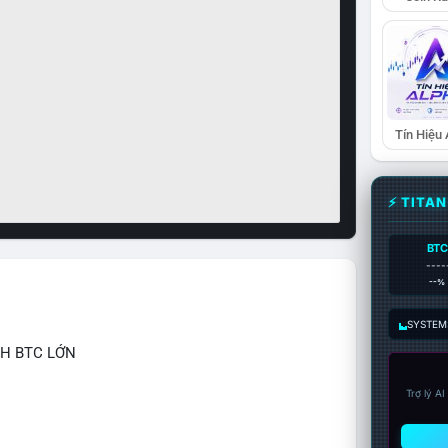
Tín Hiệu
⚡ TITA
BTC
----
--%
SYSTEM:
CH BTC LỚN
Trợ lý A