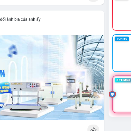
đổi ảnh bìa của anh ấy
TON #9
OPTIMUS 