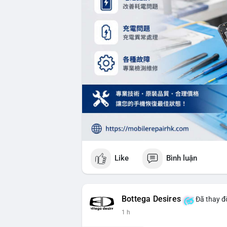
Like
Bình luận
Bottega Desires
Đã thay đổ
1 h