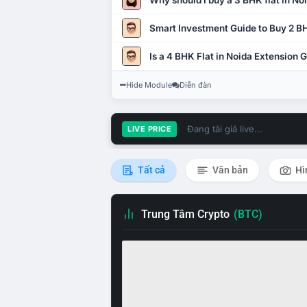
Why should I buy a 3 BHK flat in No
Smart Investment Guide to Buy 2 BH
Is a 4 BHK Flat in Noida Extension
Hide Module
Diễn đàn
Đang tải giá live...
LIVE PRICE
Tất cả
Văn bản
Hì
Trung Tâm Crypto
(BTC)