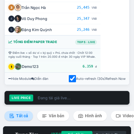
Trần Ngọc Hà
25,445
3
VNĐ
Võ Duy Phong
25,347
4
VNĐ
Đặng Kim Quỳnh
25,246
5
VNĐ
TỔNG ĐIỂM PAPER TRADE
TOP 5 · LIVE
Điểm live = số dư ví + ký quỹ + PnL chưa chốt · Chốt 12:00
ngày cuối tháng · Top 1 trên 20.000 đ nhận 30 ngày VIP Whale.
Demo123
6.359
1
đ
Hide Module
Diễn đàn
Auto-refresh (30s)
Refresh Now
Đang tải giá live...
LIVE PRICE
Tất cả
Văn bản
Hình ảnh
Video