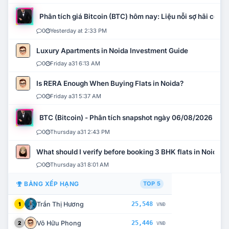
Phân tích giá Bitcoin (BTC) hôm nay: Liệu nỗi sợ hãi có mở 
0
Yesterday at 2:33 PM
Luxury Apartments in Noida Investment Guide
0
Friday a31 6:13 AM
Is RERA Enough When Buying Flats in Noida?
0
Friday a31 5:37 AM
BTC (Bitcoin) - Phân tích snapshot ngày 06/08/2026
0
Thursday a31 2:43 PM
What should I verify before booking 3 BHK flats in Noida?
0
Thursday a31 8:01 AM
BẢNG XẾP HẠNG
TOP 5
Trần Thị Hương
25,548
1
VNĐ
Võ Hữu Phong
25,446
2
VNĐ