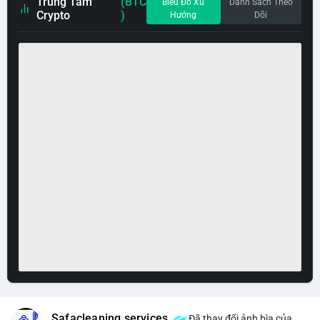
Trung Tâm
(BTC
Biểu Đồ Xu
Danh Sách Theo
Crypto
)
Hướng
Dõi
Safacleaning services
Đã thay đổi ảnh bìa của