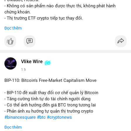
- Không có sản phẩm nào được thực thi, không phát hành
chứng khoán.
- Thị trường ETF crypto tiếp tục thay đổi.
#binancesquare
#cryptonews
#ada
#dot
#hbar
Đọc thêm
$ada $dot $hbar
#vlikevn
#titanbot
📰 Nguồn: CoinDesk
Vlike Wire
1 h
BIP-110: Bitcoin's Free-Market Capitalism Move
- BIP-110 đề xuất thay đổi cơ chế quản lý Bitcoin
- Tăng cường tính tự do tài chính người dùng
- Có thể ảnh hưởng đến giá BTC trong tương lai
- Phản ánh xu hướng tự quản thị trường crypto
#binancesquare
#btc
#cryptonews
Đọc thêm
$btc