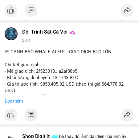
#solana
#jupiter
#sol
#defi
#binancesquare
$sol
Đội Trinh Sát Cá Voi
#vlikevn
#titanbot
2 giờ
📰 Nguồn: CoinDesk
🚨 CẢNH BÁO WHALE ALERT - GIAO DỊCH BTC LỚN
Chi tiết giao dịch:
- Mã giao dịch: 2f523318...a2af38b5
- Khối lượng di chuyển: 13.1743 BTC
- Giá trị ước tính: $853,405.92 USD (theo thị giá $64,778.02
USD)
- Thời gian: 14:20
2 2026-08-10 UTC
Đọc thêm
Nhận định phân tích:
Khối lượng 13.1743 BTC tương đương hơn 853 nghìn USD
được phát hiện trong mempool chưa xác nhận. Đây là mức
chuyển động đáng chú ý nhưng không quá lớn, cho thấy khả
Shop Digit It
năng cao là hoạt động chuyển nội bộ giữa các ví của tổ chức
Đã thay đổi ảnh đại diện của anh ấy