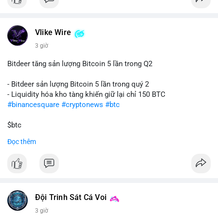
📰 Nguồn: CoinDesk
Vlike Wire
3 giờ
Bitdeer tăng sản lượng Bitcoin 5 lần trong Q2
- Bitdeer sản lượng Bitcoin 5 lần trong quý 2
- Liquidity hóa kho tàng khiến giữ lại chỉ 150 BTC
#binancesquare
#cryptonews
#btc
$btc
Đọc thêm
#vlikevn
#titanbot
📰 Nguồn: Cointelegraph
Đội Trinh Sát Cá Voi
3 giờ