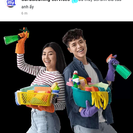
anh ấy
6 m