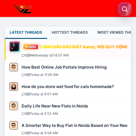
LATEST THREADS
HOTTEST THREADS
MOST VIEWED THRE
CẢNH BÁO BẢO MẬT &amp; NỘI QUY CỘNG ĐỒNG
VÀNG
0
Wednesday a31 6:07 AM
How Best Online Job Portals Improve Hiring
0
Today at 11:39 AM
How do you store wet food for cats homemade?
0
Today at 9:07 AM
Daily Life Near New Flats in Noida
0
Today at 5:52 AM
A Smarter Way to Buy Flat in Noida Based on Your Needs
0
Today at 5:04 AM