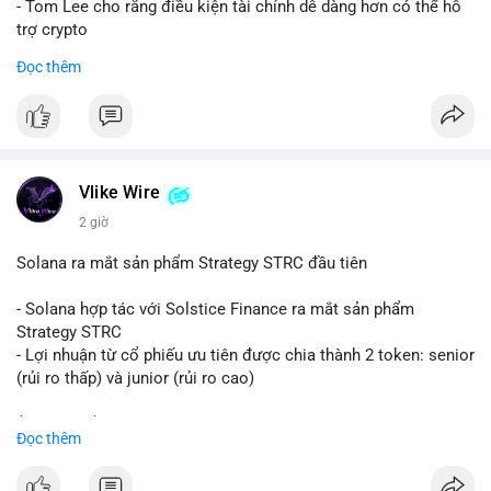
- Tom Lee cho rằng điều kiện tài chính dễ dàng hơn có thể hỗ
trợ crypto
- CLARITY Act không đạt thăm dò trong Thượng viện trước kỳ
Đọc thêm
nghỉ tháng 8
#binancesquare
#cryptonews
#eth
$eth
Vlike Wire
#vlikevn
#titanbot
2 giờ
📰 Nguồn: CoinDesk
Solana ra mắt sản phẩm Strategy STRC đầu tiên
- Solana hợp tác với Solstice Finance ra mắt sản phẩm
Strategy STRC
- Lợi nhuận từ cổ phiếu ưu tiên được chia thành 2 token: senior
(rủi ro thấp) và junior (rủi ro cao)
$sol
#sol
$strc
#strc
Đọc thêm
#vlikevn
#titanbot