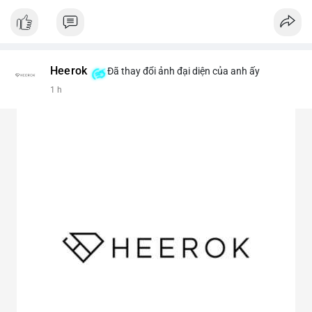
#vlikevn
#titanbot
📰 Nguồn: CoinDesk
Heerok
Đã thay đổi ảnh đại diện của anh ấy
1 h