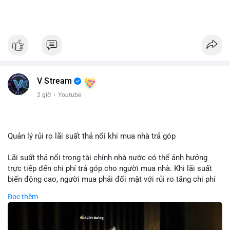
V Stream
2 giờ
·
Youtube
Quản lý rủi ro lãi suất thả nổi khi mua nhà trả góp
Lãi suất thả nổi trong tài chính nhà nước có thể ảnh hưởng
trực tiếp đến chi phí trả góp cho người mua nhà. Khi lãi suất
biến động cao, người mua phải đối mặt với rủi ro tăng chi phí
trả nợ không ngờ. Quản lý rủi ro cần bao gồm phân tích xu
Đọc thêm
hướng lãi suất, lựa chọn sản phẩm trả góp có tính bảo hiểm,
hoặc sử dụng tài chính cá nhân để ổn định chi phí. Các nhà
đầu tư cần theo dõi chính sách tiền tệ để đưa ra quyết định