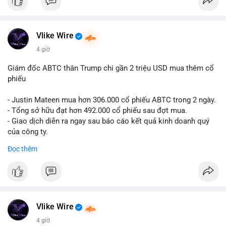
#12dot1btc
#786kusd
#dichuyenvinuong
#khangcu64900
$cro
#mempoolbtc
#vlikevn
#titanbot
Vlike Wire
📰 Nguồn: Cointelegraph
4 giờ
Giám đốc ABTC thân Trump chi gần 2 triệu USD mua thêm cổ
phiếu
- Justin Mateen mua hơn 306.000 cổ phiếu ABTC trong 2 ngày.
- Tổng sở hữu đạt hơn 492.000 cổ phiếu sau đợt mua.
- Giao dịch diễn ra ngay sau báo cáo kết quả kinh doanh quý
của công ty.
Đọc thêm
#abtc
#cryptonews
#stockmarket
#trump
$btc $eth
#vlikevn
#titanbot
Vlike Wire
📰 Nguồn: CoinDesk
4 giờ