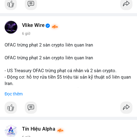
#btcmempool65k
Điều gì đang thúc đẩy sự tăng trưởng vượt bậc này? Hãy cùng
theo dõi các phân tích chuyên sâu về xu hướng công nghệ và
nhu cầu thị trường trong thời gian tới.
Vlike Wire
6 giờ
OFAC trừng phạt 2 sàn crypto liên quan Iran
OFAC trừng phạt 2 sàn crypto liên quan Iran
- US Treasury OFAC trừng phạt cá nhân và 2 sàn crypto.
- Động cơ: hỗ trợ rửa tiền $5 triệu tài sản kỹ thuật số liên quan
Iran.
- Các sàn bị cấm hoạt động, tài khoản bị khóa.
Đọc thêm
- Tác động: rủi ro cho thị trường crypto, tăng áp lực pháp lý.
#binancesquare
#cryptonews
#ofac
#ussanctions
#iran
$btc $eth
Tín Hiệu Alpha
#vlikevn
#titanbot