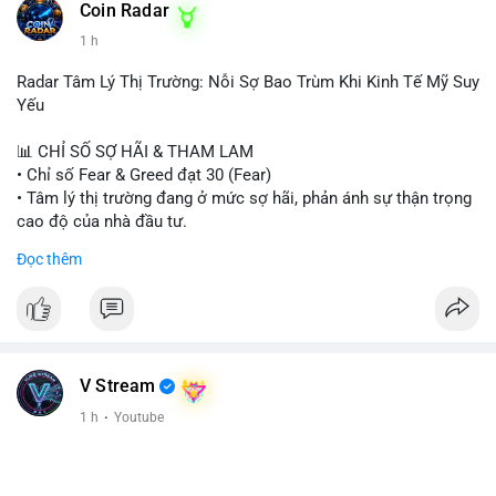
Coin Radar
1 h
Radar Tâm Lý Thị Trường: Nỗi Sợ Bao Trùm Khi Kinh Tế Mỹ Suy
Yếu
📊 CHỈ SỐ SỢ HÃI & THAM LAM
• Chỉ số Fear & Greed đạt 30 (Fear)
• Tâm lý thị trường đang ở mức sợ hãi, phản ánh sự thận trọng
cao độ của nhà đầu tư.
Đọc thêm
📈 XU HƯỚNG TÌM KIẾM & THẢO LUẬN
• CoinGecko Trending: PONS, PENGU, ONDO, WKC, HEI,
CASHCAT, CRO.
• LunarCrush Trending: Ethereum, Solana, Dogecoin, Polkadot,
Chainlink, Litecoin.
• Google Trends Việt Nam: Giá vàng thế giới, Giải bóng đá
V Stream
Ngoại hạng Anh, Tin 24h, Trường đại học.
1 h
·
Youtube
💬 DÒNG CHẢY TIN TỨC & TRUYỀN THÔNG
• Tin tức kinh tế: Mỹ mất 23.000 việc làm trong tháng 7, thấp