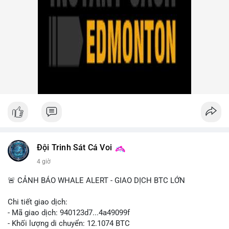
Group vụ hack 1,5 tỷ USD, đã nhận lệnh đóng băng tài sản.
Circle mở rộng USDC lên OKX qua X Layer. BitGo IPO thành
công ở mức 18 USD/cổ phiếu, định giá 2 tỷ USD.
Nhà đầu tư nên theo dõi sát dòng tiền cá voi khi xuất hiện
nhiều giao dịch lớn (từ 4 BTC đến 210 BTC) trong ngày, ưu tiên
quản trị rủi ro trong bối cảnh thanh khoản suy yếu.
Xem chi tiết các bài viết đầy đủ tại dòng thời gian của Vlike.vn!
#ofacsanctions
#bitgoipo
#bybitlawsuit
#crodelist
#nearshortsignal
Đội Trinh Sát Cá Voi
4 giờ
🚨 CẢNH BÁO WHALE ALERT - GIAO DỊCH BTC LỚN
Chi tiết giao dịch:
- Mã giao dịch: 940123d7...4a49099f
- Khối lượng di chuyển: 12.1074 BTC