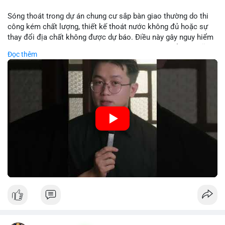
Lời khuyên:
Sóng thoát trong dự án chung cư sắp bàn giao thường do thi
Nhà đầu tư nên theo dõi các bước tiếp theo của địa chỉ ví nhận
công kém chất lượng, thiết kế thoát nước không đủ hoặc sự
để xác định rõ xu hướng. Tránh hành động theo cảm xúc; hãy
thay đổi địa chất không được dự báo. Điều này gây nguy hiểm
quan sát khối lượng khớp lệnh trên sàn trong 24-48 giờ tới để
cho cấu trúc và an toàn cư dân. Nhà đầu tư cần kiểm tra kỹ
Đọc thêm
đưa ra quyết định hợp lý.
trước khi nhận nhà.
#56dot7479btc
#chuyendichlon
#aplucban
#vilanhtichluy
🎥 Xem video trực tiếp tại:
#btcusd64942
Nguồn: 5 Phút Crypto