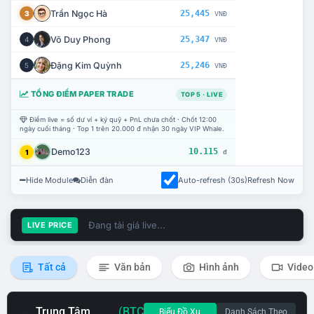
Trần Ngọc Hà
25,445
3
VNĐ
Võ Duy Phong
25,347
4
VNĐ
Đặng Kim Quỳnh
25,246
5
VNĐ
TỔNG ĐIỂM PAPER TRADE
TOP 5 · LIVE
Điểm live = số dư ví + ký quỹ + PnL chưa chốt · Chốt 12:00
ngày cuối tháng · Top 1 trên 20.000 đ nhận 30 ngày VIP Whale.
Demo123
10.115
1
đ
Hide Module
Diễn đàn
Auto-refresh (30s)
Refresh Now
Đang tải giá live...
LIVE PRICE
Tất cả
Văn bản
Hình ảnh
Video
Trung Tâm
(BTC
Biểu Đồ Xu
Danh Sách Theo