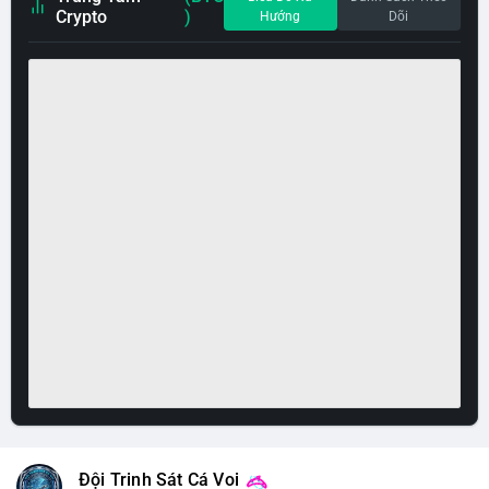
Crypto
)
Hướng
Dõi
Đội Trinh Sát Cá Voi