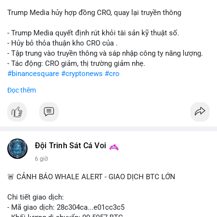
Trump Media hủy hợp đồng CRO, quay lại truyền thông
- Trump Media quyết định rút khỏi tài sản kỹ thuật số.
- Hủy bỏ thỏa thuận kho CRO của .
- Tập trung vào truyền thông và sáp nhập công ty năng lượng.
- Tác động: CRO giảm, thị trường giảm nhẹ.
#binancesquare
#cryptonews
#cro
Đọc thêm
$cro
#vlikevn
#titanbot
📰 Nguồn: CoinDesk
Đội Trinh Sát Cá Voi
6 giờ
🚨 CẢNH BÁO WHALE ALERT - GIAO DỊCH BTC LỚN
Chi tiết giao dịch:
- Mã giao dịch: 28c304ca...e01cc3c5