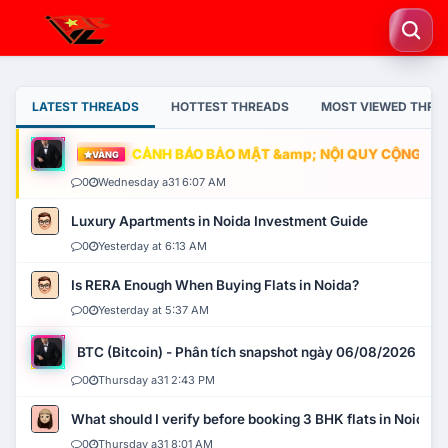
LATEST THREADS
HOTTEST THREADS
MOST VIEWED THRE
CẢNH BÁO BẢO MẬT &amp; NỘI QUY CỘNG ĐỒNG
VÀNG
0
Wednesday a31 6:07 AM
Luxury Apartments in Noida Investment Guide
0
Yesterday at 6:13 AM
Is RERA Enough When Buying Flats in Noida?
0
Yesterday at 5:37 AM
BTC (Bitcoin) - Phân tích snapshot ngày 06/08/2026
0
Thursday a31 2:43 PM
What should I verify before booking 3 BHK flats in Noida?
0
Thursday a31 8:01 AM