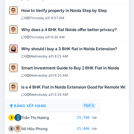
How to Verify property in Noida Step by Step
0
Thursday a31 6:57 AM
Why does a 4 BHK flat Noida offer better privacy?
0
Thursday a31 6:30 AM
Why should I buy a 3 BHK flat in Noida Extension?
0
Wednesday a31 6:25 AM
Smart Investment Guide to Buy 2 BHK Flat in Noida
0
Wednesday a31 6:20 AM
Is a 4 BHK Flat in Noida Extension Good for Remote Work?
0
Wednesday a31 5:26 AM
BẢNG XẾP HẠNG
TOP 5
Trần Thị Hương
25,548
1
VNĐ
Võ Hữu Phong
25,446
2
VNĐ