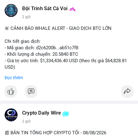
Đội Trinh Sát Cá Voi
2 giờ
🚨 CẢNH BÁO WHALE ALERT - GIAO DỊCH BTC LỚN
Chi tiết giao dịch:
- Mã giao dịch: d2c6200b...ab51c7f8
- Khối lượng di chuyển: 20.5840 BTC
- Giá trị ước tính: $1,334,436.40 USD (theo thị giá $64,828.81
USD)
- Thời gian: 00:19:43 2026-08-08 UTC
Đọc thêm
Nhận định phân tích: Giao dịch 20.58 BTC trị giá hơn 1.33 triệu
USD được thực hiện vào phiên Á, thời điểm thanh khoản
mỏng. Quy mô này nằm trong nhóm cá voi trung bình, chưa đủ
tạo áp lực bán trực tiếp lên sàn. Khả năng cao là hành vi tái
phân bổ tài sản giữa các ví nóng, hoặc chuẩn bị thanh khoản
Crypto Daily Wire
cho các lệnh OTC. Dòng tiền không đổ thẳng lên sàn tập trung,
2 giờ
nên rủi ro bán tháo ngắn hạn thấp, nhưng tâm lý thị trường có
thể dao động nhẹ do theo dõi sát biến động ví lớn.
📰 BẢN TIN TỔNG HỢP CRYPTO TỐI - 08/08/2026