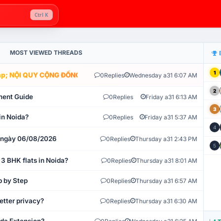
Ctrl K
MOST VIEWED THREADS
1
; NỘI QUY CỘNG ĐỒNG VLIKE.VN: HỆ THỐNG GIÁM SÁT TỰ ĐỘNG V
0
Replies
Wednesday a31 6:07 AM
2
ment Guide
0
Replies
Friday a31 6:13 AM
3
in Noida?
0
Replies
Friday a31 5:37 AM
4
t ngày 06/08/2026
0
Replies
Thursday a31 2:43 PM
5
 3 BHK flats in Noida?
0
Replies
Thursday a31 8:01 AM
p by Step
0
Replies
Thursday a31 6:57 AM
etter privacy?
0
Replies
Thursday a31 6:30 AM