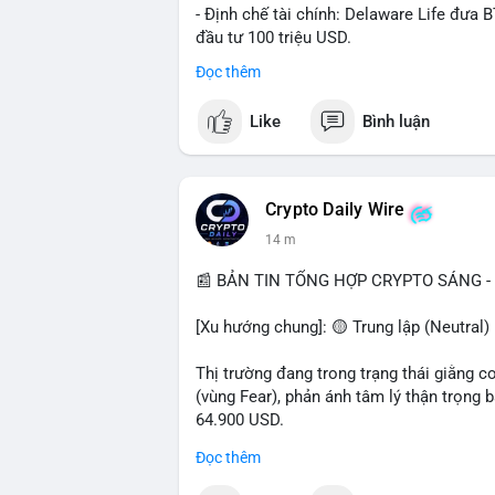
- Định chế tài chính: Delaware Life đưa 
đầu tư 100 triệu USD.
- Pháp lý: CEO Coinbase thúc đẩy khung 
Đọc thêm
#binancesquare
#cryptonews
#btc
#eth
Like
Bình luận
$btc $eth $sol $xrp
#vlikevn
#titanbot
Crypto Daily Wire
14 m
📰 Nguồn: Decrypt
📰 BẢN TIN TỔNG HỢP CRYPTO SÁNG - 
[Xu hướng chung]: 🟡 Trung lập (Neutral) 
Thị trường đang trong trạng thái giằng c
(vùng Fear), phản ánh tâm lý thận trọng
64.900 USD.
Đọc thêm
- Thị trường & Giá cả: Hoạt động cá voi 
nhận trong 24h qua, tổng trị giá hơn 23,6