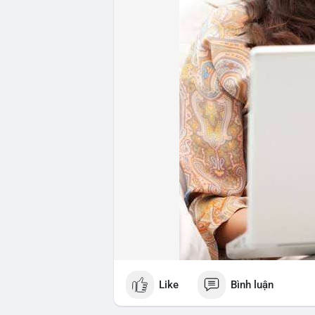
#whalealertbtc
#feargreedindex
#bip110
Like
Bình luận