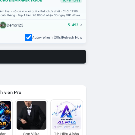
ỔNG ĐIỂM PAPER TRADE
TOP 5 · LIVE
ểm live = số dư ví + ký quỹ + PnL chưa chốt · Chốt 12:00
 cuối tháng · Top 1 trên 20.000 đ nhận 30 ngày VIP Whale.
Demo123
5.492
đ
Auto-refresh (30s)
Refresh Now
h viên Pro
adar
Sơn Vlike
Tín Hiệu Alpha