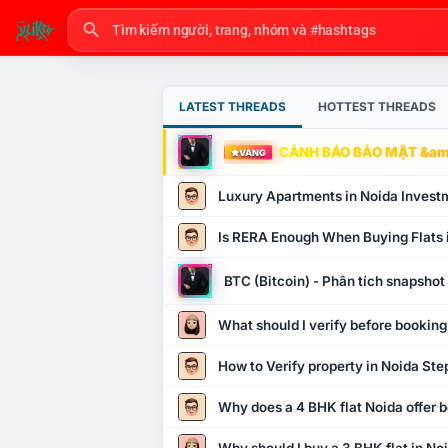
LATEST THREADS
HOTTEST THREADS
CẢNH BÁO BẢO MẬT &amp
VÀNG
Luxury Apartments in Noida Invest
Is RERA Enough When Buying Flats 
BTC (Bitcoin) - Phân tích snapsho
What should I verify before booking
How to Verify property in Noida Ste
Why does a 4 BHK flat Noida offer b