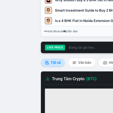
Why should I buy a 3 BHK flat in No
Smart Investment Guide to Buy 2 BH
Is a 4 BHK Flat in Noida Extension
Hide Module
Diễn đàn
Đang tải giá live...
LIVE PRICE
Tất cả
Văn bản
Hì
Trung Tâm Crypto
(BTC)