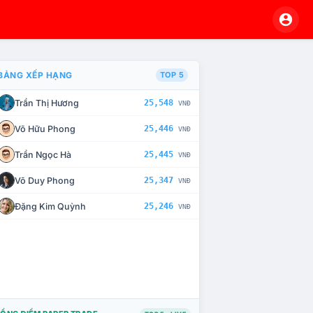
BẢNG XẾP HẠNG
TOP 5
Trần Thị Hương
25,548
VNĐ
À CHẾ TÀI XỬ LÝ VI PHẠM
Võ Hữu Phong
25,446
VNĐ
Trần Ngọc Hà
25,445
VNĐ
Võ Duy Phong
25,347
VNĐ
Đặng Kim Quỳnh
25,246
VNĐ