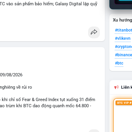
BTC vào sản phẩm bảo hiểm; Galaxy Digital lập quỹ
pháp lý tại Davos; Bồ Đào Nha chặn Polymarket.
Xu hướn
#sol
#xrp
#titanbo
#vlikevn
#crypto
#binanc
#btc
09/08/2026
nghiêng về rủi ro
Liên k
o khi chỉ số Fear & Greed Index tụt xuống 31 điểm
BTC VIP #
 bao trùm khi BTC dao động quanh mốc 64.800 -
diễn ra mạnh mẽ với 7 giao dịch BTC lớn được ghi
 triệu USD. Đáng chú ý nhất là lệnh chuyển 90,94