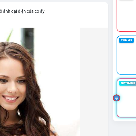
i ảnh đại diện của cô ấy
TON #9
OPTIMUS 