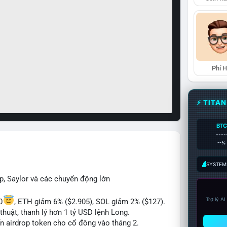
Phí 
⚡ TITA
BTC
----
--%
SYSTEM:
p, Saylor và các chuyển động lớn
Trợ lý A
0
, ETH giảm 6% ($2.905), SOL giảm 2% ($127).
thuật, thanh lý hơn 1 tỷ USD lệnh Long.
ến airdrop token cho cổ đông vào tháng 2.