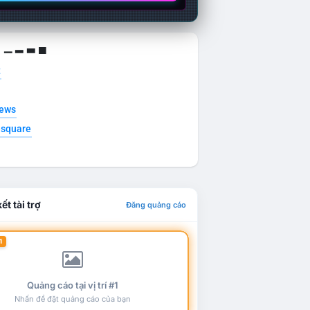
g ▁ ▂ ▃ ▄
t
news
esquare
ết tài trợ
Đăng quảng cáo
1
Quảng cáo tại vị trí #1
Nhấn để đặt quảng cáo của bạn