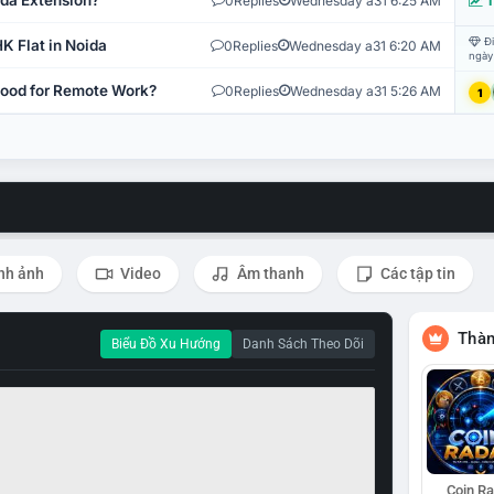
ida Extension?
0
Replies
Wednesday a31 6:25 AM
T
Đi
K Flat in Noida
0
Replies
Wednesday a31 6:20 AM
ngày
 Good for Remote Work?
0
Replies
Wednesday a31 5:26 AM
1
nh ảnh
Video
Âm thanh
Các tập tin
Thàn
Biểu Đồ Xu Hướng
Danh Sách Theo Dõi
Coin R