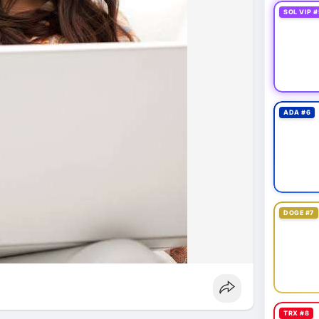
fork
#brazilcryptoregulation
#defitvl
SOL VIP #
ADA #6
DOGE #7
TRX #8