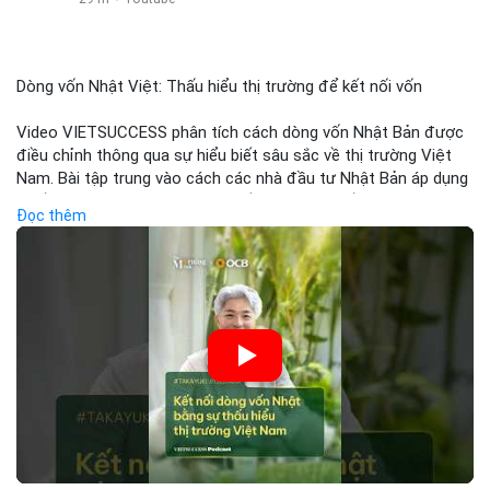
Dòng vốn Nhật Việt: Thấu hiểu thị trường để kết nối vốn
Video VIETSUCCESS phân tích cách dòng vốn Nhật Bản được
điều chỉnh thông qua sự hiểu biết sâu sắc về thị trường Việt
Nam. Bài tập trung vào cách các nhà đầu tư Nhật Bản áp dụng
chiến lược đầu tư phù hợp với điều kiện kinh tế địa phương, từ
Đọc thêm
đầu tư trực tiếp vào doanh nghiệp đến việc giao dịch tài chính.
Kết nối này không chỉ tạo cơ hội tăng trưởng cho Việt Nam mà
còn tạo ra động lực cho thị trường crypto địa phương khi các
nhà đầu tư đa quốc gia tìm kiếm cơ hội đa dạng. Các yếu tố
như chính sách tài chính Việt Nam, xu hướng đầu tư ESG, và ổn
định thị trường sẽ ảnh hưởng trực tiếp đến lưu lượng vốn nhập
khẩu từ Nhật Bản. Bài cũng nhấn mạnh vai trò của thông tin thị
trường chính xác trong việc giảm rủi ro khi kết nối các thị
trường khác nhau.
🎥 Xem video trực tiếp tại: