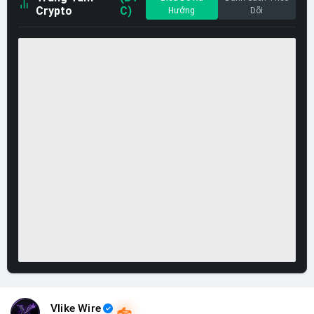
Crypto
C)
Hướng
Dõi
Vlike Wire