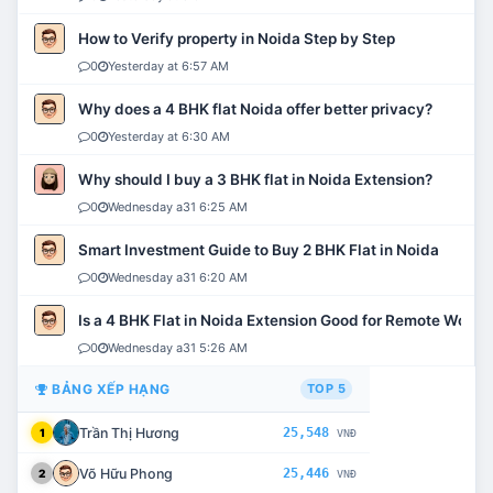
How to Verify property in Noida Step by Step
0
Yesterday at 6:57 AM
Why does a 4 BHK flat Noida offer better privacy?
0
Yesterday at 6:30 AM
Why should I buy a 3 BHK flat in Noida Extension?
0
Wednesday a31 6:25 AM
Smart Investment Guide to Buy 2 BHK Flat in Noida
0
Wednesday a31 6:20 AM
Is a 4 BHK Flat in Noida Extension Good for Remote Work?
0
Wednesday a31 5:26 AM
BẢNG XẾP HẠNG
TOP 5
Trần Thị Hương
25,548
1
VNĐ
Võ Hữu Phong
25,446
2
VNĐ