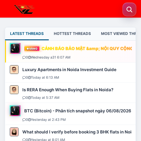
LATEST THREADS
HOTTEST THREADS
MOST VIEWED THRE
CẢNH BÁO BẢO MẬT &amp; NỘI QUY CỘNG ĐỒN
VÀNG
0
Wednesday a31 6:07 AM
Luxury Apartments in Noida Investment Guide
0
Today at 6:13 AM
Is RERA Enough When Buying Flats in Noida?
0
Today at 5:37 AM
BTC (Bitcoin) - Phân tích snapshot ngày 06/08/2026
0
Yesterday at 2:43 PM
What should I verify before booking 3 BHK flats in Noida?
0
Yesterday at 8:01 AM