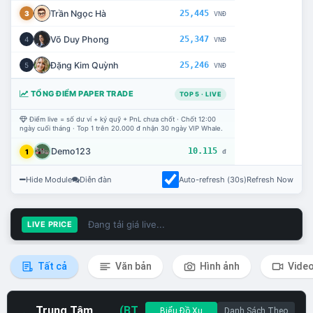
Trần Ngọc Hà
25,445
3
VNĐ
Võ Duy Phong
25,347
4
VNĐ
Đặng Kim Quỳnh
25,246
5
VNĐ
TỔNG ĐIỂM PAPER TRADE
TOP 5 · LIVE
Điểm live = số dư ví + ký quỹ + PnL chưa chốt · Chốt 12:00
ngày cuối tháng · Top 1 trên 20.000 đ nhận 30 ngày VIP Whale.
Demo123
10.115
1
đ
Hide Module
Diễn đàn
Auto-refresh (30s)
Refresh Now
Đang tải giá live...
LIVE PRICE
Tất cả
Văn bản
Hình ảnh
Vide
Trung Tâm
(BT
Biểu Đồ Xu
Danh Sách Theo