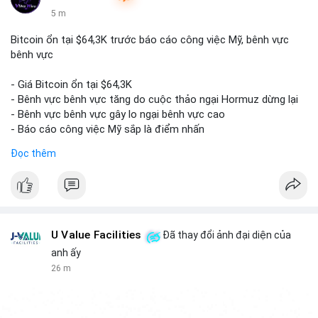
5 m
Bitcoin ổn tại $64,3K trước báo cáo công việc Mỹ, bênh vực
bênh vực
- Giá Bitcoin ổn tại $64,3K
- Bênh vực bênh vực tăng do cuộc thảo ngại Hormuz dừng lại
- Bênh vực bênh vực gây lo ngại bênh vực cao
- Báo cáo công việc Mỹ sắp là điểm nhấn
Đọc thêm
$btc
#btc
#vlikevn
#titanbot
📰 Nguồn: CoinDesk
U Value Facilities
Đã thay đổi ảnh đại diện của
anh ấy
26 m