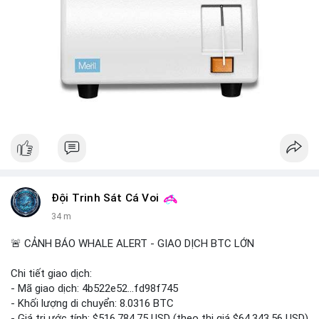
Đội Trinh Sát Cá Voi
34 m
🚨 CẢNH BÁO WHALE ALERT - GIAO DỊCH BTC LỚN
Chi tiết giao dịch:
- Mã giao dịch: 4b522e52...fd98f745
- Khối lượng di chuyển: 8.0316 BTC
- Giá trị ước tính: $516,784.75 USD (theo thị giá $64,343.56 USD)