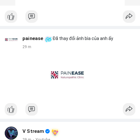
painease
Đã thay đổi ảnh bìa của anh ấy
29 m
V Stream
29 m
·
Youtube