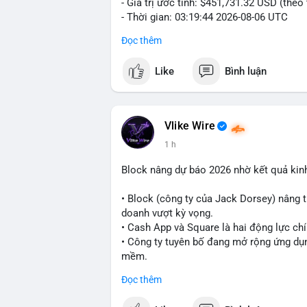
- Giá trị ước tính: $451,731.32 USD (theo
- Thời gian: 03:19:44 2026-08-06 UTC
Đọc thêm
Nhận định phân tích:
Cá voi chuyển 7 BTC trị giá hơn 451 ngh
Like
Bình luận
nằm ở mức trung bình so với các giao dị
trực tiếp lên thị trường. Với mức giá hiện
danh mục đầu tư hoặc chuẩn bị thanh kh
thể bị ảnh hưởng nhẹ, nhưng không đủ đ
Vlike Wire
1 h
Lời khuyên cho nhà đầu tư nhỏ lẻ:
Theo dõi thêm các giao dịch lớn liên tiếp
Block nâng dự báo 2026 nhờ kết quả kin
lên sàn, cần thận trọng trước nguy cơ đ
xác nhận đầy đủ dòng tiền.
• Block (công ty của Jack Dorsey) nâng 
doanh vượt kỳ vọng.
#7btc
#chuyenvilanh
#giaodichwhale
#b
• Cash App và Square là hai động lực ch
• Công ty tuyên bố đang mở rộng ứng dụng
mềm.
Đọc thêm
#block
#ai
#fintech
#cryptonews
#binan