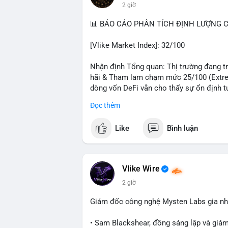
2 giờ
#hongkong
#russia
#trump
#saga
#stea
📊 BÁO CÁO PHÂN TÍCH ĐỊNH LƯỢNG CR
$btc $eth $sol $xrp $cc
#cc
$sky
#sky
$
[Vlike Market Index]: 32/100
#vlikevn
#titanbot
Nhận định Tổng quan: Thị trường đang trả
📰 Nguồn: Decrypt
hãi & Tham lam chạm mức 25/100 (Extrem
dòng vốn DeFi vẫn cho thấy sự ổn định t
Đọc thêm
Phân tích Dòng tiền DeFi (DefiLlama): T
trong 24h qua. Ethereum vẫn thống trị với 
Like
Bình luận
sao giữa BSC (4,87 tỷ), Tron (4,85 tỷ) và
5 với 4,63 tỷ USD, cho thấy sự trỗi dậy 
Stablecoin đạt 306,82 tỷ USD, trong đó U
thấy thanh khoản hệ thống vẫn dồi dào, 
Vlike Wire
cải thiện.
2 giờ
Phân tích Tâm lý phái sinh và Hợp đồng 
Giám đốc công nghệ Mysten Labs gia nhậ
mức dương nhẹ 0,0073%, trong khi ETH ở
có sự lệch pha đòn bẩy rõ rệt. Tỷ lệ Lon
• Sam Blackshear, đồng sáng lập và giá
tổng thanh lý chỉ 9,27 triệu USD với phe 