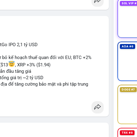
SOL VIP #
itGo IPO 2,1 tỷ USD
ADA #6
từ bỏ kế hoạch thuế quan đối với EU; BTC +2%
($13
, XRP +3% ($1.94)
ẫn đầu tăng giá
tổng giá trị ~2 tỷ USD
n địa để tăng cường bảo mật và phi tập trung
DOGE #7
oin mới với yêu cầu tuân thủ nghiêm ngặt
 tạo tiền lệ pháp lý
ị trường crypto sớm nonostante sự bất đồng trong
g sau cuộc tấn công 7 triệu USD
n lương một phần dưới dạng Bitcoin
TRX #8
#sol
#xrp
#bitgo
#vitalikbuterin
#stablecoin