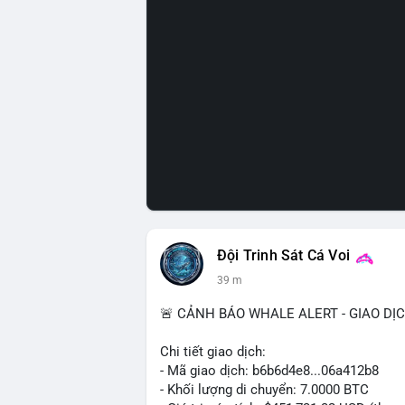
Đội Trinh Sát Cá Voi
39 m
🚨 CẢNH BÁO WHALE ALERT - GIAO DỊ
Chi tiết giao dịch:
- Mã giao dịch: b6b6d4e8...06a412b8
- Khối lượng di chuyển: 7.0000 BTC