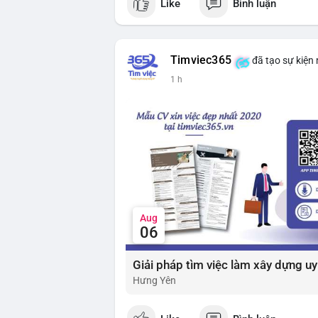
Like
Bình luận
$btc $eth
#vlikevn
#titanbot
Timviec365
đã tạo sự kiện
📰 Nguồn: Cointelegraph
1 h
Aug
06
Hưng Yên