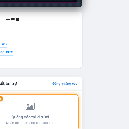
g ▁ ▂ ▃ ▄
t
news
esquare
ết tài trợ
Đăng quảng cáo
1
Quảng cáo tại vị trí #1
Nhấn để đặt quảng cáo của bạn