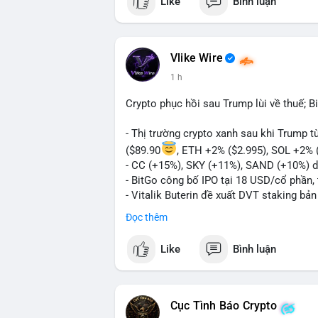
Like
Bình luận
Vlike Wire
1 h
Crypto phục hồi sau Trump lùi về thuế; B
- Thị trường crypto xanh sau khi Trump 
($89.90
, ETH +2% ($2.995), SOL +2% 
- CC (+15%), SKY (+11%), SAND (+10%) d
- BitGo công bố IPO tại 18 USD/cổ phần, 
- Vitalik Buterin đề xuất DVT staking bả
Ethereum
Đọc thêm
- Hong Kong phát hành giấy phép stablec
- Nga xác định crypto là tài sản hợp pháp,
Like
Bình luận
- Trump hy vọng ký vào luật cấu trúc th
Quốc hội
- Saga’s EVM blockchain ngừng hoạt độn
- Steak ’n Shake cho phép nhân viên nhậ
Cục Tình Báo Crypto
#binancesquare
#cryptonews
#btc
#eth