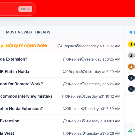
Ctrl K
MOST VIEWED THREADS
1
; NỘI QUY CỘNG ĐỒNG VLIKE.VN: HỆ THỐNG GIÁM SÁT TỰ ĐỘNG V
0
Replies
Wednesday a31 6:07 AM
2
ida Extension?
0
Replies
Yesterday at 6:25 AM
3
K Flat in Noida
0
Replies
Yesterday at 6:20 AM
4
 Good for Remote Work?
0
Replies
Yesterday at 5:26 AM
5
 common interview mistakes?
0
Replies
Tuesday a31 10:12 AM
at in Noida Extension?
0
Replies
Tuesday a31 6:30 AM
 Extension
0
Replies
Tuesday a31 6:01 AM
T
ida West
0
Replies
Tuesday a31 5:26 AM