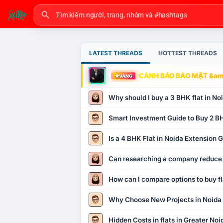
LATEST THREADS
HOTTEST THREADS
CẢNH BÁO BẢO MẬT &amp
VÀNG
Why should I buy a 3 BHK flat in No
Smart Investment Guide to Buy 2 BH
Is a 4 BHK Flat in Noida Extension
Can researching a company reduce
How can I compare options to buy fl
Why Choose New Projects in Noida
Hidden Costs in flats in Greater No