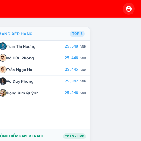
BẢNG XẾP HẠNG
TOP 5
Trần Thị Hương
25,548
VNĐ
À CHẾ TÀI XỬ LÝ VI PHẠM
Võ Hữu Phong
25,446
VNĐ
Trần Ngọc Hà
25,445
VNĐ
Võ Duy Phong
25,347
VNĐ
Đặng Kim Quỳnh
25,246
VNĐ
ỔNG ĐIỂM PAPER TRADE
TOP 5 · LIVE