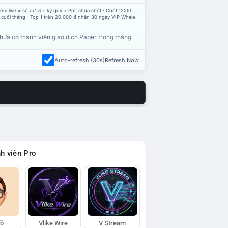
ểm live = số dư ví + ký quỹ + PnL chưa chốt · Chốt 12:00
 cuối tháng · Top 1 trên 20.000 đ nhận 30 ngày VIP Whale.
hưa có thành viên giao dịch Paper trong tháng.
Auto-refresh (30s)
Refresh Now
h viên Pro
Hồ
Vlike Wire
V Stream