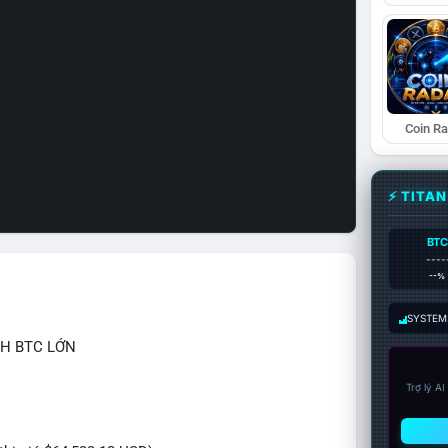
Coin R
⚡ TITA
BTC
----
--%
SYSTEM:
CH BTC LỚN
Trợ lý A