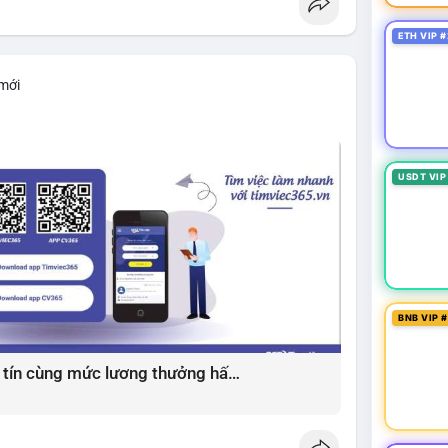
ETH VIP #
 mới
USDT VIP
BNB VIP 
Giải pháp tìm việc làm xây dựng uy tín cùng mức lương thưởng hấp dẫn ?️