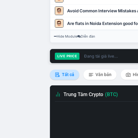
Avoid Common Interview Mistakes 
Are flats in Noida Extension good fo
Hide Module
Diễn đàn
Đang tải giá live...
LIVE PRICE
Tất cả
Văn bản
Hì
Trung Tâm Crypto
(BTC)