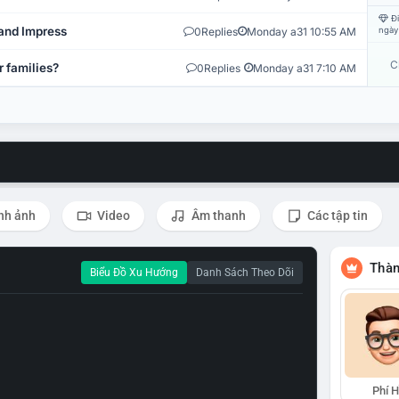
Đi
and Impress
0
Replies
Monday a31 10:55 AM
ngày
C
r families?
0
Replies
Monday a31 7:10 AM
nh ảnh
Video
Âm thanh
Các tập tin
Thàn
Biểu Đồ Xu Hướng
Danh Sách Theo Dõi
Phí 