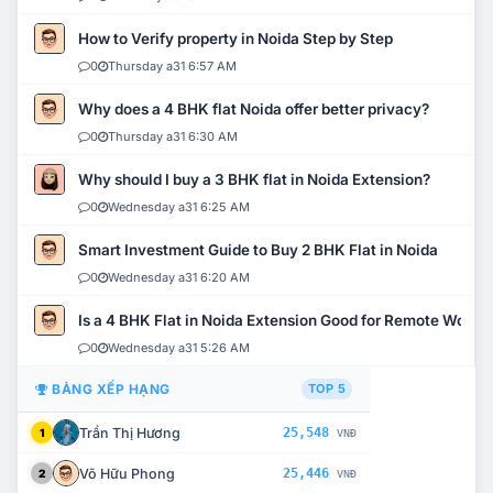
How to Verify property in Noida Step by Step
0
Thursday a31 6:57 AM
Why does a 4 BHK flat Noida offer better privacy?
0
Thursday a31 6:30 AM
Why should I buy a 3 BHK flat in Noida Extension?
0
Wednesday a31 6:25 AM
Smart Investment Guide to Buy 2 BHK Flat in Noida
0
Wednesday a31 6:20 AM
Is a 4 BHK Flat in Noida Extension Good for Remote Work?
0
Wednesday a31 5:26 AM
BẢNG XẾP HẠNG
TOP 5
Trần Thị Hương
25,548
1
VNĐ
Võ Hữu Phong
25,446
2
VNĐ