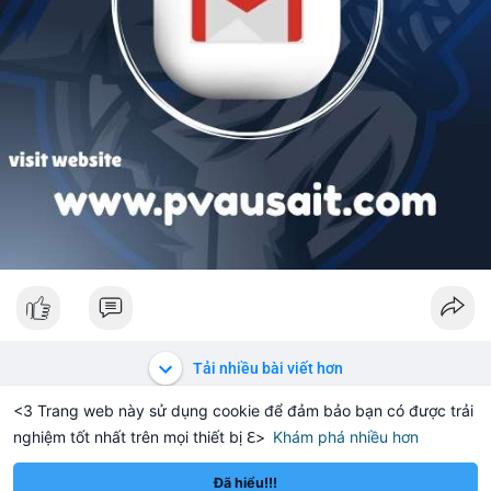
Tải nhiều bài viết hơn
<3 Trang web này sử dụng cookie để đảm bảo bạn có được trải
nghiệm tốt nhất trên mọi thiết bị ℇ>
Khám phá nhiều hơn
Solana
BNB
$1,913.40
$76.04
-0.24%
SOL
+1.85%
BNB
Đã hiểu!!!