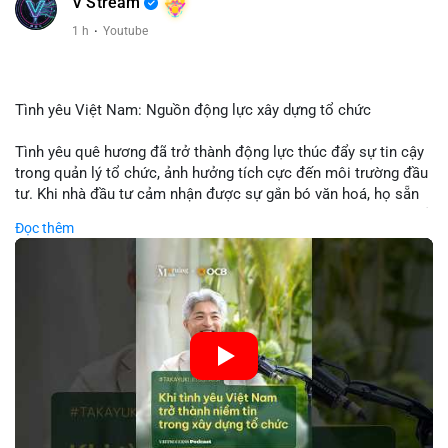
V Stream
1 h
·
Youtube
Tình yêu Việt Nam: Nguồn động lực xây dựng tổ chức
Tình yêu quê hương đã trở thành động lực thúc đẩy sự tin cậy
trong quản lý tổ chức, ảnh hưởng tích cực đến môi trường đầu
tư. Khi nhà đầu tư cảm nhận được sự gắn bó văn hoá, họ sẵn
sàng đầu tư dài hạn vào các doanh nghiệp nội địa, bao gồm cả
Đọc thêm
các công ty blockchain và tiền mã hoá. Sự tăng cường niềm
tin này giúp giảm rủi ro thị trường, cải thiện chi phí vốn và thúc
đẩy sự phát triển bền vững của ngành công nghệ tài chính. Các
nhà quản lý cần khai thác tinh thần này để xây dựng chiến lược
phát triển bền vững và thu hút vốn đầu tư.
🎥 Xem video trực tiếp tại:
Nguồn: VIETSUCCESS