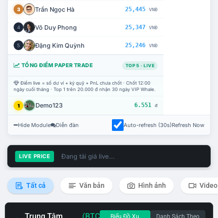
Trần Ngọc Hà
25,445
3
VNĐ
Võ Duy Phong
25,347
4
VNĐ
Đặng Kim Quỳnh
25,246
5
VNĐ
TỔNG ĐIỂM PAPER TRADE
TOP 5 · LIVE
Điểm live = số dư ví + ký quỹ + PnL chưa chốt · Chốt 12:00
ngày cuối tháng · Top 1 trên 20.000 đ nhận 30 ngày VIP Whale.
Demo123
6.551
1
đ
Hide Module
Diễn đàn
Auto-refresh (30s)
Refresh Now
Đang tải giá live...
LIVE PRICE
Tất cả
Văn bản
Hình ảnh
Video
Trung Tâm
(BTC
Biểu Đồ Xu
Danh Sách Theo