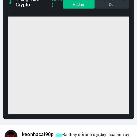
Crypto
)
Hướng
Dõi
keonhacai90p
Đã thay đổi ảnh đại diện của anh ấy