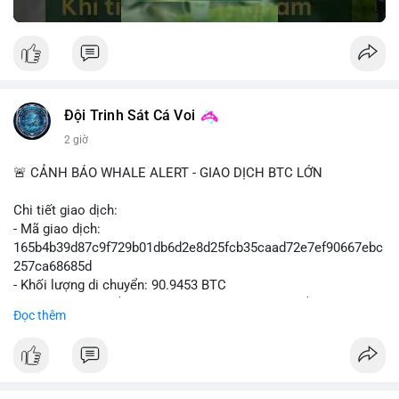
Đội Trinh Sát Cá Voi
2 giờ
🚨 CẢNH BÁO WHALE ALERT - GIAO DỊCH BTC LỚN
Chi tiết giao dịch:
- Mã giao dịch:
165b4b39d87c9f729b01db6d2e8d25fcb35caad72e7ef90667ebc
257ca68685d
- Khối lượng di chuyển: 90.9453 BTC
- Giá trị ước tính: $5,896,958.66 USD (theo thị giá $64,840.69
Đọc thêm
USD)
- Thời gian: 02:19:41 2026-08-09 UTC
Nhận định hành vi: Khối lượng gần 91 BTC, tương đương gần 6