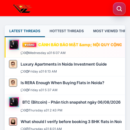
LATEST THREADS
HOTTEST THREADS
MOST VIEWED THRE
CẢNH BÁO BẢO MẬT &amp; NỘI QUY CỘNG ĐỒNG
VÀNG
0
Wednesday a31 6:07 AM
Luxury Apartments in Noida Investment Guide
0
Friday a31 6:13 AM
Is RERA Enough When Buying Flats in Noida?
0
Friday a31 5:37 AM
BTC (Bitcoin) - Phân tích snapshot ngày 06/08/2026
0
Thursday a31 2:43 PM
What should I verify before booking 3 BHK flats in Noida?
0
Thursday a31 8:01 AM