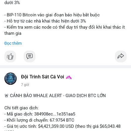
📊 Nguồn: Radar Tâm Lý Thị Trường
giá. Cần theo dõi sát sao bước tiếp theo của dòng tiền này.
dưới 3%
Lời khuyên: Nhà đầu tư nhỏ lẻ nên thận trọng quan sát biến
- BIP-110 Bitcoin vào giai đoạn báo hiệu bắt buộc
động thanh khoản trong 24-48 giờ tới. Tránh hành động theo
- Hỗ trợ từ các nhà khai thác hiện dưới 3%
cảm xúc, hãy chờ xác nhận điểm đến của số BTC này trước khi
- Kiểm tra xem các node có thể duy trì thay đổi khi khai thác ít
điều chỉnh vị thế.
tham gia
- Thảo luận về phương án hard fork dự phòng nếu cần
Đọc thêm
#556btc
#36trusd
#cavoichuyentien
#aplucban
#tichluydaihan
$btc
#btc
#vlikevn
#titanbot
📰 Nguồn: Cointelegraph
Đội Trinh Sát Cá Voi
7 giờ
🚨 CẢNH BÁO WHALE ALERT - GIAO DỊCH BTC LỚN
Chi tiết giao dịch:
- Mã giao dịch: 384908ec...1e351aa5
- Khối lượng di chuyển: 67.9754 BTC
- Giá trị ước tính: $4,421,359.00 USD (theo thị giá $65,043.48