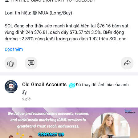
🔮 TÍN HIỆU GIAO DỊCH CRYPTO - SOLUSDT
Loại tín hiệu: 🟢 MUA (Long/Buy)
SOL đang cho thấy sức mạnh khi giá hiện tại $76.16 bám sát
vùng đỉnh 24h $76.81, cách đáy $73.57 tới 3.5%. Biến động
dương +2.89% cùng khối lượng giao dịch 1.42 triệu SOL cho
thấy lực cầu chủ động đang chiếm ưu thế, phe mua kiểm soát
Đọc thêm
hoàn toàn nhịp điều chỉnh.
Khuyến nghị giao dịch cụ thể:
- Vùng Entry: 75.80 - 76.20 (chờ retest vùng kháng cự cũ thành
hỗ trợ)
- Mục tiêu chốt lời: TP1: 77.50, TP2: 78.80
Old Gmail Accounts
Đã thay đổi ảnh bìa của anh
- Cắt lỗ: 74.90 (dưới vùng hỗ trợ gần nhất)
ấy
9 giờ
Quản trị vốn: Khối lượng vào lệnh tối đa 2-3% tài khoản, ưu tiên
chốt 50% vị thế tại TP1 và dời stop loss về điểm hòa vốn.
#solusdt
#longsol
#vung76
#breakoutsol
#lenhmuasol