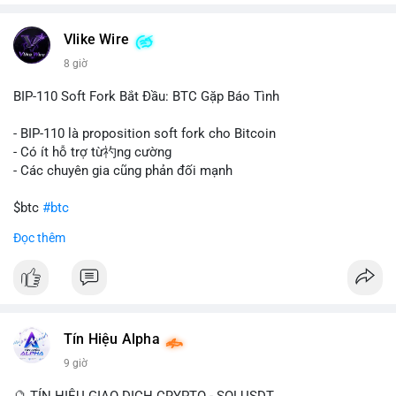
chuyển trong một giao dịch duy nhất cho thấy dấu hiệu của
một tổ chức hoặc cá nhân sở hữu lượng tài sản lớn. Động thái
Vlike Wire
này có thể phản ánh ba kịch bản chính: thứ nhất, cá voi đang
chuẩn bị thanh khoản bằng cách chuyển lên sàn giao dịch, tạo
8 giờ
áp lực bán tiềm năng; thứ hai, tài sản được chuyển vào ví lạnh
để nắm giữ dài hạn, thể hiện niềm tin vào xu hướng tăng; thứ
BIP-110 Soft Fork Bắt Đầu: BTC Gặp Báo Tình
ba, hành vi chia tách hoặc tái cấu trúc danh mục nhằm phân
tán rủi ro. Với mức giá 65K, khối lượng này không quá lớn để
- BIP-110 là proposition soft fork cho Bitcoin
gây sốc thanh khoản tức thời, nhưng vẫn đủ sức tạo biến động
- Có ít hỗ trợ từ礿ng cường
tâm lý ngắn hạn nếu hướng đến sàn tập trung.
- Các chuyên gia cũng phản đối mạnh
Lời khuyên cho nhà đầu tư nhỏ lẻ:
$btc
#btc
Theo dõi các giao dịch tiếp theo từ cùng địa chỉ ví để xác nhận
Đọc thêm
hướng đi của dòng tiền. Tránh hành động theo cảm xúc, ưu
#vlikevn
#titanbot
tiên quản trị rủi ro và không mở vị thế lớn trước khi có tín hiệu
rõ ràng về đích đến của số BTC này.
📰 Nguồn: CoinDesk
#94dot58btc
#vilanh
#chuyentiencavoi
#btcmempool
#dongtienlon
Tín Hiệu Alpha
9 giờ